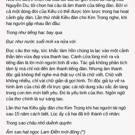
Nguyễn Du, tôi chọn hai câu tả âm thanh của tiếng đàn. Bởi vì
cả một dòng đời của Kiều có thể được tóm lược trong hai hoạt
cảnh gảy đàn. Lần thứ nhất Kiều đàn cho Kim Trọng nghe, khi
hai người gặp nhau lần đầu:
Trong như tiếng hạc bay qua
Đục như nước suối mới xa nửa vời
Đọc câu thơ này, tức khắc tâm hồn chúng ta lạc vào một cảnh
thần tiên vừa đẹp vừa thanh tao. Cánh cửa lòng mở ra và
tiếng đàn là lời mời người tình đi vào. Tác giả không phân tích
tâm lý mà chỉ nói đến âm thanh tiếng đàn. Nhưng âm thanh
độc giả không thể nghe mà thật sự chỉ là chữ viết. Chữ viết
không nhiều, chỉ vài chữ giản dị gợi hình. Trí độc giả tự vẽ ra
hình ảnh của chủ đề rồi trực giác cái nội dung sâu sắc ẩn tàng
trong con tim mới biết yêu. Đó là yếu tính của thơ. Ngôn ngữ
của thơ chính là sự sáng tạo.
Lần thứ hai Kiều gảy đàn cho Kim Trọng khi hai người tái ngộ
sau 15 năm cách biệt. Lúc ấy cả hai đã trở thành cố nhân:
Trong sao châu nhỏ duềnh quyên
Ấm sao hạt ngọc Lam Điền mới đông (*)