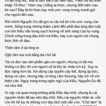
có lần ông nói, “Bất tri tam bách dư niên hậu, Thiên hạ hà nhân
khấp Tố Như.” Hôm nay chẳng ai khóc, nhưng 300 năm sau
thì sao? Đây là lời than hay một ước vọng mong manh gửi
cho người đời sau.
Rồi chính Nguyễn Du đã gợi ra câu trả lời cho ước vọng của
mình. Sống trong những thảm cảnh đến phải đau lòng đứt ruột,
con tim Kiều vẫn trong sạch hướng về ánh sáng của hy vọng.
Chính sống trong đau khổ mà Kiều, hay con người nói chung,
thức tỉnh về đạo.
Thiện tâm ở tại lòng ta
Chữ tâm kia mới bằng ba chữ tài
Tài và đức tạo nên phẩm giá con người, nhưng có tài mà
không có đức thì con người sẽ là thứ ác nhân ích kỷ. Suy ra
đức nặng hơn tài. Xin đừng cậy quyền cậy thế, đừng áp bức,
đừng vô cảm, nhưng hãy có lòng cảm thương, hãy trở về với
thiện căn. Ngụy trang trong ngôn ngữ của Kiều, Nguyễn Du đã
nói như thế.
Vì vậy cái quan trọng không phải Kiều đau khổ, nhưng là cái
nguyên nhân đã tạo nên đau khổ. Nếu cái nguyên nhân ác vẫn
còn thì hệ lụy là những cơn đau đứt ruột vẫn còn. “Chữ tâm” là