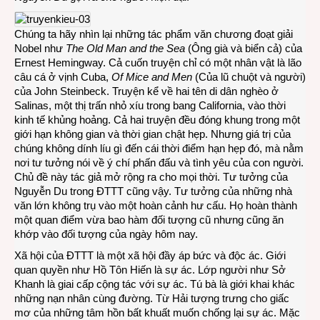
Chúng ta hãy nhìn lại những tác phẩm văn chương đoạt giải
Nobel như
The Old Man and the Sea
(Ông già và biển cả) của
Ernest Hemingway. Cả cuốn truyện chỉ có một nhân vật là lão
câu cá ở vịnh Cuba,
Of Mice and Men
(Của lũ chuột và người)
của John Steinbeck. Truyện kể về hai tên di dân nghèo ở
Salinas, một thị trấn nhỏ xíu trong bang California, vào thời
kinh tế khủng hoảng. Cả hai truyện đều đóng khung trong một
giới hạn không gian và thời gian chật hẹp. Nhưng giá trị của
chúng không dính líu gì đến cái thời điểm hạn hẹp đó, mà nằm
nơi tư tưởng nói về ý chí phấn đấu và tình yêu của con người.
Chủ đề này tác giả mở rộng ra cho mọi thời. Tư tưởng của
Nguyễn Du trong ĐTTT cũng vậy. Tư tưởng của những nhà
văn lớn không trụ vào một hoàn cảnh hư cấu. Họ hoàn thành
một quan điểm vừa bao hàm đối tượng cũ nhưng cũng ăn
khớp vào đối tượng của ngày hôm nay.
Xã hội của ĐTTT là một xã hội đầy áp bức và độc ác. Giới
quan quyền như Hồ Tôn Hiến là sự ác. Lớp người như Sở
Khanh là giai cấp cộng tác với sự ác. Tú bà là giới khai khác
những nạn nhân cùng đường. Từ Hải tượng trưng cho giấc
mơ của những tâm hồn bất khuất muốn chống lại sự ác. Mặc