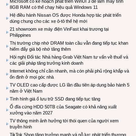
Microsoft có kế hoạch phát triển WinUI 3 để làm máy tính
8GB RAM có thể chạy hiệu quả Windows 11
Hệ điều hành Nissan OS được Honda hợp tác phát triển
dùng chung cho các xe ô-tô thế hệ mới
21 showroom xe máy điện VinFast khai trương tại
Philippines
Thị trường chip nhớ DRAM toàn cầu vẫn đang tiếp tục khan
hiếm đẩy giá bộ nhớ tăng thêm
Hội nghị Đối tác Nhà hàng Grab Việt Nam tư vấn về thuế và
các giải pháp tăng trưởng kinh doanh
Internet không chỉ cần nhanh, mà còn phải phủ rộng khắp và
ổn định ở mọi góc nhà
TV OLED cao cấp được LG lần đầu tiên áp dụng bảo hành 5
năm ở Việt Nam
Tình hình giá ổ lưu trữ SSD đang tiếp tục tăng
Ổ đĩa cứng HDD 50TB của Seagate có khả năng xuất
xưởng vào năm 2027
TV thông minh ảnh hưởng tới thói quen của người xem
truyền hình
TikTok Shop tăng trưởng mạnh và nỗ lực phát triển thương