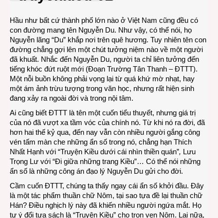
mới
của
Hầu như bất cứ thành phố lớn nào ở Việt Nam cũng đều có
Nguy
con đường mang tên Nguyễn Du. Như vậy, có thể nói, họ
Du
Nguyễn lãng “Du” khắp nơi trên quê hương. Tuy nhiên tên con
đường chẳng gợi lên một chút tưởng niệm nào về một người
đã khuất. Nhắc đến Nguyễn Du, người ta chỉ liên tưởng đến
tiếng khóc đứt ruột mới (Đoạn Trường Tân Thanh – ĐTTT).
Một nỗi buồn không phải vọng lại từ quá khứ mờ nhạt, hay
một ám ảnh trừu tượng trong văn học, nhưng rất hiện sinh
đang xảy ra ngoài đời và trong nội tâm.
Ai cũng biết ĐTTT là tên một cuốn tiểu thuyết, nhưng giá trị
của nó đã vượt xa tầm vóc của chính nó. Từ khi nó ra đời, đã
hơn hai thế kỷ qua, đến nay vẫn còn nhiều người gắng công
vén tấm màn che những ẩn số trong nó, chẳng hạn Thích
Nhất Hạnh với “Truyện Kiều dưới cái nhìn thiền quán”
,
Lưu
Trọng Lư với “Đi giữa những trang Kiều”… Có thể nói những
ẩn số là những công án đạo lý Nguyễn Du gửi cho đời.
Cầm cuốn ĐTTT, chúng ta thấy ngay cái ẩn số khởi đầu. Đây
là một tác phẩm thuần chữ Nôm, tại sao tựa đề lại thuần chữ
Hán? Điều nghịch lý này đã khiến nhiều người ngứa mắt. Họ
tự ý đổi tựa sách là “Truyện Kiều” cho trọn vẹn Nôm. Lại nữa,