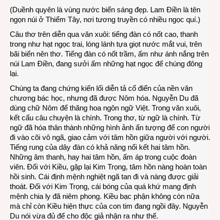
(Duềnh quyên là vùng nước biển sáng đẹp. Lam Điền là tên
ngọn núi ở Thiểm Tây, nơi tương truyền có nhiều ngọc quí.)
Câu thơ trên diễn qua văn xuôi: tiếng đàn có nốt cao, thanh
trong như hạt ngọc trai, lóng lánh tựa giọt nước mắt vui, trên
bãi biển nên thơ. Tiếng đàn có nốt trầm, ấm như ánh nắng trên
núi Lam Điền, đang sưởi ấm những hạt ngọc để chúng đông
lại.
Chúng ta đang chứng kiến lối diễn tả cổ điển của nền văn
chương bác học, nhưng đã được Nôm hóa. Nguyễn Du đã
dùng chữ Nôm để thăng hoa ngôn ngữ Việt. Trong văn xuôi,
kết cấu câu chuyện là chính. Trong thơ, từ ngữ là chính. Từ
ngữ đã hóa thân thành những hình ảnh ấn tượng để con người
đi vào cõi vô ngã, giao cảm với tâm hồn giữa người với người.
Tiếng rung của dây đàn có khả năng nối kết hai tâm hồn.
Những âm thanh, hay hai tâm hồn, ấm áp trong cuộc đoàn
viên. Đối với Kiều, gặp lại Kim Trọng, tâm hồn nàng hoàn toàn
hồi sinh. Cái định mệnh nghiệt ngã tan đi và nàng được giải
thoát. Đối với Kim Trọng, cái bóng của quá khứ mang định
mệnh chia ly đã niêm phong. Kiều bạc phận không còn nữa
mà chỉ còn Kiều hiện thực của con tim đang ngồi đây. Nguyễn
Du nói vừa đủ để cho độc giả nhận ra như thế.