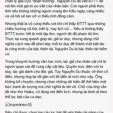
chân lý giải cứu “đoạn trường”. Nguyễn Du đã viết ĐTTT để
nói lên một giá trị ưu việt của nhân bản. Con người phải thức
tỉnh nếu không những người mang tên Kiều ngày càng nhiều
và xã hội sẽ tan vỡ vì thiếu tình đồng cảm.
Nhưng thật là vô cùng thiếu sót khi chỉ thấy ĐTTT qua những
chiều hướng xã hội, triết lý, hay lịch sử… Nếu ai không thấy
ĐTTT trước hết là một tập thơ, người đó đã phạm tội lớn.
Thực tại xung quanh giúp tác giả tư duy, nhưng dùng chữ
nghĩa cách nào để phơi bày mối tư duy để thành một kiệt tác
là công trình của bậc thiên tài. Nguyên Du là bậc thiên tài hiếm
có.
Trong khuynh hướng văn học mới, tác giả cho nhân vật chỉ là
người quan sát để cung cấp vật liệu. Quyền trực diện với tư
duy, tác giả dành cho độc giả. Tuy Nguyễn Du thuộc về thời cổ
điển, nhưng ông lại rất gần với lối diễn tả mới như vậy. Ông
không kể chuyện, nhưng chọn những dữ kiện để thể hiện một
bức tranh ấn tượng mà chữ nghĩa là nét vẽ. Chữ của ông vắn
tắt như thơ Haiku, cô đọng nét điển tích, nhưng lại bình dị theo
thể lục bát của ca dao.
Nếu chỉ được chọn hai câu lục bát để giới thiệu tài năng của