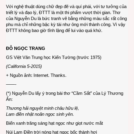
Với nghệ thuật dùng chữ đẹp đẽ và quí phái, với tư tưởng của
triết lý và đạo lý, ĐTTT là một thi phẩm vượt thời gian. Thơ
của Nguyễn Du là bức tranh vẽ bằng những màu sắc rất công
phu mà chỉ những bậc kỳ tài như ông mới thành công. Vì vậy
ĐTTT không bao giờ tĩnh lặng để lui vào quá khứ.
ĐỖ NGỌC TRANG
GS Việt Văn Trung học Kiến Tường (trước 1975)
(California 5-2015)
+ Nguồn ảnh: Internet. Thanks.
——-
(*) Nguyễn Du lấy ý trong bài thơ “Cầm Sắt” của Lý Thương
Ẩn:
Thương hải nguyệt minh châu hữu lệ,
Lam điền nhật noãn ngọc sinh yên.
Biển xanh trăng sáng hạt ngọc như giọt nước mắt
Núi Lam Điền trời nóng hạt ngọc bốc thành hơi