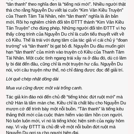
“tân thanh” theo nghĩa đen là “tiếng nói mới”. Nhiều người thật
thà cho rằng Nguyễn Du viết lại cuốn “Kim Vân Kiều Truyện”
của Thanh Tâm Tài Nhân, nên “tân thanh” nghĩa là ấn bản
mới. Rồi họ nghiêm chỉnh đổi tên ĐTTT thành “Kim Vân Kiều
Tân Truyện” cho đúng phép. Những người đổi tên ĐTTT vì họ
thấy công trình của Nguyễn Du chỉ là cuốn tiểu thuyết viết về
cô Kiều. Thế là trái với dụng tâm của tác giả vì cái chủ ý “đoạn
trường” và “tân thanh” bị gạt bỏ đi. Nguyễn Du đâu muốn giới
hạn “tân thanh” của mình vào truyện cô Kiều của Thanh Tâm
Tài Nhân. Một cuộc tình ngang trái xảy ra ở đâu đó, dù có lâm
ly bi đát đến đâu, cũng chỉ là một truyện hư cấu. Nguyễn Du
nói, với câu truyện như thế, nó chỉ đáng được đọc để giải trí.
Lời quê chép nhặt dông dài
Mua vui cũng được một vài trống canh.
Tác giả kín đáo nói đến chủ đề “tiếng khóc đứt ruột mới” mà
chữ Hán là tấm màn che. Kiều chỉ là chất liệu cho Nguyễn Du
mượn cớ để trình bày một nỗi buồn. “Tân thanh” là tiếng kêu
thảng thốt mới của cuộc thám hiểm vào tâm hồn con người.
Nó luôn luôn mới, vì nó là tiếng khóc hiện sinh của ngày hôm
nay. Vì vậy ĐTTT là chủ đề về một nỗi buồn đứt ruột mà
Nguyễn Du gợi ra cho người hiện đại.