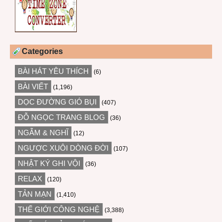
Categories
BÀI HÁT YÊU THÍCH
(6)
BÀI VIẾT
(1,196)
DỌC ĐƯỜNG GIÓ BỤI
(407)
ĐỖ NGỌC TRANG BLOG
(36)
NGẪM & NGHĨ
(12)
NGƯỢC XUÔI DÒNG ĐỜI
(107)
NHẬT KÝ GHI VỘI
(36)
RELAX
(120)
TẢN MẠN
(1,410)
THẾ GIỚI CÔNG NGHỆ
(3,388)