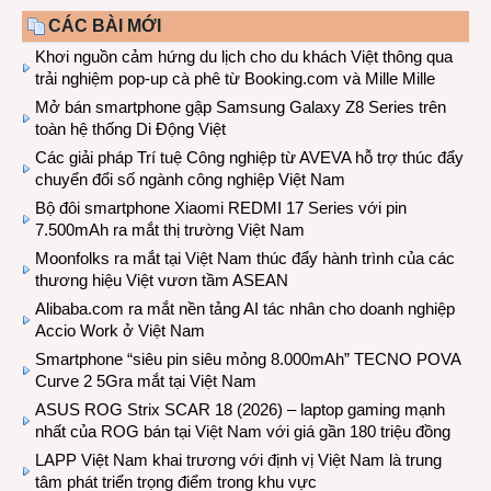
CÁC BÀI MỚI
Khơi nguồn cảm hứng du lịch cho du khách Việt thông qua
trải nghiệm pop-up cà phê từ Booking.com và Mille Mille
Mở bán smartphone gập Samsung Galaxy Z8 Series trên
toàn hệ thống Di Động Việt
Các giải pháp Trí tuệ Công nghiệp từ AVEVA hỗ trợ thúc đẩy
chuyển đổi số ngành công nghiệp Việt Nam
Bộ đôi smartphone Xiaomi REDMI 17 Series với pin
7.500mAh ra mắt thị trường Việt Nam
Moonfolks ra mắt tại Việt Nam thúc đẩy hành trình của các
thương hiệu Việt vươn tầm ASEAN
Alibaba.com ra mắt nền tảng AI tác nhân cho doanh nghiệp
Accio Work ở Việt Nam
Smartphone “siêu pin siêu mỏng 8.000mAh” TECNO POVA
Curve 2 5Gra mắt tại Việt Nam
ASUS ROG Strix SCAR 18 (2026) – laptop gaming mạnh
nhất của ROG bán tại Việt Nam với giá gần 180 triệu đồng
LAPP Việt Nam khai trương với định vị Việt Nam là trung
tâm phát triển trọng điểm trong khu vực