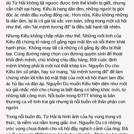
dù Từ Hải không lật ngược được tình thế khiến bị giết, nhưng
vẫn chết oai hùng. Kiều là hạng dân đen, những người bị giới
độc ác nhấn đầu xuống đống rác. Hơn nữa, Kiều không những
là dân đen, lại là cô gái tài sắc vẹn toàn, sống trong một xã hội
như thế, nên “tài mệnh tương đố” là điều bất hạnh tất nhiên.
Nhưng Kiều không chấp nhận như thế. Những mối tình của
Kiều đã chứng tỏ nàng cố gắng ngoi mặt lên và nỗi thèm khát
hạnh phúc. Không may tất cả những cố gắng ấy đều bị thất
bại. Cùng đường nàng chọn con đường quyên sinh để thoát
khỏi định mệnh, chứ không chịu đầu hàng. Rốt cuộc định
mệnh không phải là một nút thắt khép kín. Nguyễn Du cho
Kiều ôm số phận, hay sứ mạng, “tài mệnh tương đố” để làm
chứng nhân lột trần bộ mặt thật của một xã hội tham lam độc
ác hủ lậu và đàn áp. Nguyễn Du muốn Kiều hiện diện như một
sứ giả nhắc nhở cho chúng ta biết đang có tiếng khóc mới, từ
những bất công mới. Nỗi buồn trong ĐTTT không là bản
thương ca về tình trai gái nhưng là nỗi buồn về thân phận con
người.
Trong nỗi buồn đó, Từ Hải là hình ảnh của hy vọng trong vô
thức, là niềm vui nằm trong giấc mơ. Nguyễn Du có những
ước vọng chưa thành cho xã hội đầy nghịch cảnh của ông. Đã