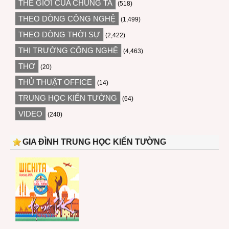
THẾ GIỚI CỦA CHÚNG TA
(518)
THEO DÒNG CÔNG NGHỆ
(1,499)
THEO DÒNG THỜI SỰ
(2,422)
THỊ TRƯỜNG CÔNG NGHỆ
(4,463)
THƠ
(20)
THỦ THUẬT OFFICE
(14)
TRUNG HỌC KIẾN TƯỜNG
(64)
VIDEO
(240)
GIA ĐÌNH TRUNG HỌC KIẾN TƯỜNG