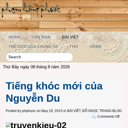
HOME
TẢN MẠN
BÀI VIẾT
THẾ GIỚI CỦA CHÚNG TA
THƠ
HOME
Thứ Bảy ngày 08 tháng 8 năm 2026
Tiếng khóc mới của
Nguyễn Du
Posted by
phphuoc
on May 19, 2015 in
BÀI VIẾT
,
ĐỖ NGỌC TRANG BLOG
on
Comments Off
Tiếng
khóc