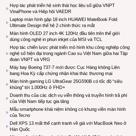
Hợp tác phát triển hệ sinh thái học liệu số giữa VNPT
VinaPhone và Hiệp hội VAEDR
Laptop màn hình gập 18 inch HUAWEI MateBook Fold
Ultimate Design thế hệ 2 chính thức ra mắt
Màn hình OLED 27 inch 4K 120Hz đầu tiên trên thế giới
dùng công nghệ in phun inkjet của MSI và TCL
Hợp tác chiến lược phát triển mô hình khu công nghiệp công
nghệ số hiện đại trong ngành Cao su Việt Nam giữa hai Tập
đoàn VNPT và VRG
Máy bay Boeing 737-7 mới được Cục Hàng không Liên
bang Hoa Kỳ cấp chứng nhận khai thác thương mại
Màn hình gaming LG UltraGear 25G590B có tốc độ “siêu
khủng” tới 1.000Hz ở FHD+
Doanh thu của các dịch vụ viễn thông và truyền hình trả phí
của Việt Nam tiếp tục gia tăng
Mẫu smartphone khái niệm không có khung viền màn hình
của Tecno
Dell XPS 13 mất thế cạnh tranh về giá với MacBook Neo ở
Hàn Quốc