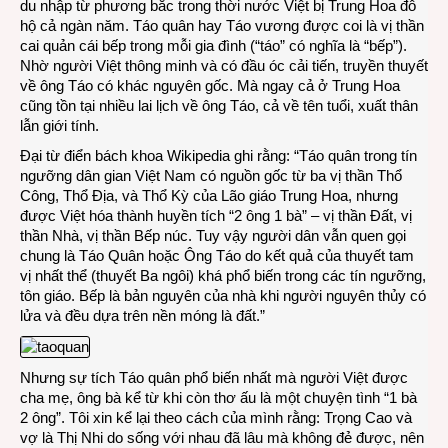
du nhập từ phương bắc trong thời nước Việt bị Trung Hoa đô
hộ cả ngàn năm. Táo quân hay Táo vương được coi là vị thần
cai quản cái bếp trong mỗi gia đình (“táo” có nghĩa là “bếp”).
Nhờ người Việt thông minh và có đầu óc cải tiến, truyền thuyết
về ông Táo có khác nguyên gốc. Mà ngay cả ở Trung Hoa
cũng tồn tại nhiều lai lịch về ông Táo, cả về tên tuổi, xuất thân
lẫn giới tính.
Đại từ điển bách khoa Wikipedia ghi rằng: “Táo quân trong tín
ngưỡng dân gian Việt Nam có nguồn gốc từ ba vị thần Thổ
Công, Thổ Địa, và Thổ Kỳ của Lão giáo Trung Hoa, nhưng
được Việt hóa thành huyền tích “2 ông 1 bà” – vị thần Đất, vị
thần Nhà, vị thần Bếp núc. Tuy vậy người dân vẫn quen gọi
chung là Táo Quân hoặc Ông Táo do kết quả của thuyết tam
vị nhất thể (thuyết Ba ngôi) khá phổ biến trong các tín ngưỡng,
tôn giáo. Bếp là bản nguyên của nhà khi người nguyên thủy có
lửa và đều dựa trên nền móng là đất.”
Nhưng sự tích Táo quân phổ biến nhất mà người Việt được
cha mẹ, ông bà kể từ khi còn thơ ấu là một chuyện tình “1 bà
2 ông”. Tôi xin kể lại theo cách của mình rằng: Trọng Cao và
vợ là Thị Nhi do sống với nhau đã lâu mà không đẻ được, nên