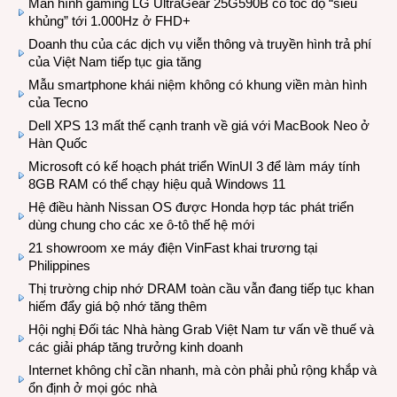
Màn hình gaming LG UltraGear 25G590B có tốc độ “siêu
khủng” tới 1.000Hz ở FHD+
Doanh thu của các dịch vụ viễn thông và truyền hình trả phí
của Việt Nam tiếp tục gia tăng
Mẫu smartphone khái niệm không có khung viền màn hình
của Tecno
Dell XPS 13 mất thế cạnh tranh về giá với MacBook Neo ở
Hàn Quốc
Microsoft có kế hoạch phát triển WinUI 3 để làm máy tính
8GB RAM có thể chạy hiệu quả Windows 11
Hệ điều hành Nissan OS được Honda hợp tác phát triển
dùng chung cho các xe ô-tô thế hệ mới
21 showroom xe máy điện VinFast khai trương tại
Philippines
Thị trường chip nhớ DRAM toàn cầu vẫn đang tiếp tục khan
hiếm đẩy giá bộ nhớ tăng thêm
Hội nghị Đối tác Nhà hàng Grab Việt Nam tư vấn về thuế và
các giải pháp tăng trưởng kinh doanh
Internet không chỉ cần nhanh, mà còn phải phủ rộng khắp và
ổn định ở mọi góc nhà