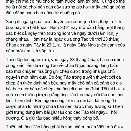
máy chi mà cô mụ cho tôi tắm nước lạnh thì phải. Cũng có thể
do là nòi gà chọi nên dạn dày sương gió hơn mấy chú gà trống
điệu đàng bảnh bao công tử chuồng gà.
Sáng đi ngang qua cười duyên với cuốn lịch bloc thấy tờ lịch
bữa nay mà bắt khoái. Năm 2014 này mở đầu bằng một tháng
đặc biệt cả ngày trên (dương lịch) và ngày dưới (âm lịch) y
chang nhau. Hôm nay là ngày đưa ông Táo về trời 23 tháng
Chạp có ngày Tây là 23-1, lại là ngày Giáp Ngọ (niên canh của
năm mới âm lịch sắp tới).
Theo tập tục ngàn xưa, vào ngày 23 tháng Chạp, bà con mình
cúng kiến tiễn đưa ông Táo về chầu Ngọc hoàng đặng bẩm
báo mọi chuyện mà ỗng ghi chép được trong nhà gia chủ
nguyên một năm qua. Do ông Táo trong truyền thuyết cỡi cá
chép lên thiên đình nên bữa nay mấy chỗ bán cá cảnh có dịp
hốt bạc nhờ bán cá chép cho ông đi qua, bà đi lại. Tôi thì hơi bị
quởn nên tưởng tượng rằng ông Táo thời nay cỡi tàu con thoi
lên Thiên đình. Bên ngoài cổng Trời có cái bãi đất trống đã
được phân lô nhưng chưa bán nền được mấy tướng sĩ Thiên
giới trưng dụng làm bãi giữ tàu cho các Táo tới ngày… hồi
dương. Giá giữ tàu bao nhiêu hỗng thấy công bố.
Thiệt tình ông Táo hỗng phải là sản phẩm thuần Việt, mà được