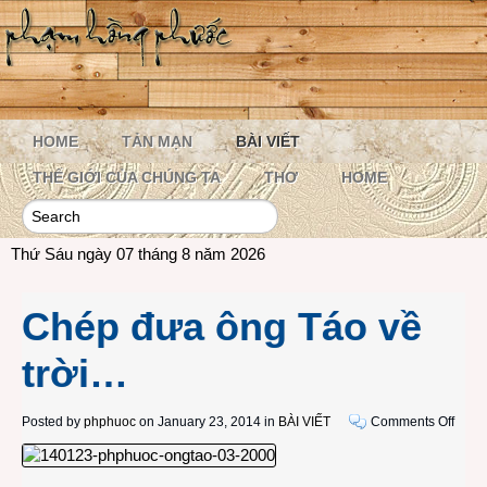
HOME
TẢN MẠN
BÀI VIẾT
THẾ GIỚI CỦA CHÚNG TA
THƠ
HOME
Thứ Sáu ngày 07 tháng 8 năm 2026
Chép đưa ông Táo về
trời…
on
Posted by
phphuoc
on January 23, 2014 in
BÀI VIẾT
Comments Off
Chép
đưa
ông