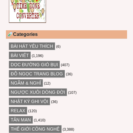
Categories
BÀI HÁT YÊU THÍCH
(6)
BÀI VIẾT
(1,196)
DỌC ĐƯỜNG GIÓ BỤI
(407)
ĐỖ NGỌC TRANG BLOG
(36)
NGẪM & NGHĨ
(12)
NGƯỢC XUÔI DÒNG ĐỜI
(107)
NHẬT KÝ GHI VỘI
(36)
RELAX
(120)
TẢN MẠN
(1,410)
THẾ GIỚI CÔNG NGHỆ
(3,388)