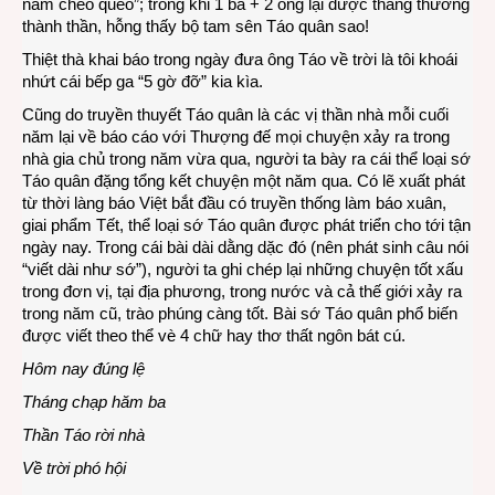
nằm chèo queo”; trong khi 1 bà + 2 ông lại được thăng thưởng
thành thần, hỗng thấy bộ tam sên Táo quân sao!
Thiệt thà khai báo trong ngày đưa ông Táo về trời là tôi khoái
nhứt cái bếp ga “5 gờ đỡ” kia kìa.
Cũng do truyền thuyết Táo quân là các vị thần nhà mỗi cuối
năm lại về báo cáo với Thượng đế mọi chuyện xảy ra trong
nhà gia chủ trong năm vừa qua, người ta bày ra cái thể loại sớ
Táo quân đặng tổng kết chuyện một năm qua. Có lẽ xuất phát
từ thời làng báo Việt bắt đầu có truyền thống làm báo xuân,
giai phẩm Tết, thể loại sớ Táo quân được phát triển cho tới tận
ngày nay. Trong cái bài dài dằng dặc đó (nên phát sinh câu nói
“viết dài như sớ”), người ta ghi chép lại những chuyện tốt xấu
trong đơn vị, tại địa phương, trong nước và cả thế giới xảy ra
trong năm cũ, trào phúng càng tốt. Bài sớ Táo quân phổ biến
được viết theo thể vè 4 chữ hay thơ thất ngôn bát cú.
Hôm nay đúng lệ
Tháng chạp hăm ba
Thần Táo rời nhà
Về trời phó hội