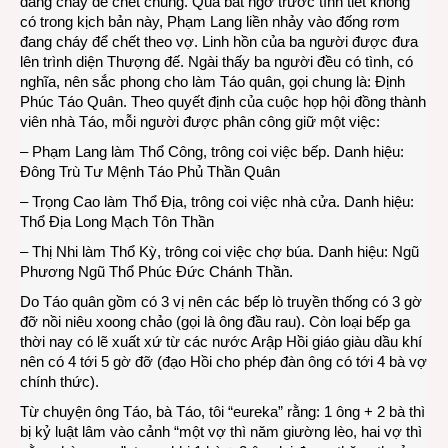
đang cháy để chết chung. Quá bất ngờ trước tình tiết không
có trong kịch bản này, Phạm Lang liền nhảy vào đống rơm
đang cháy để chết theo vợ. Linh hồn của ba người được đưa
lên trình diện Thượng đế. Ngài thấy ba người đều có tình, có
nghĩa, nên sắc phong cho làm Táo quân, gọi chung là: Định
Phúc Táo Quân. Theo quyết định của cuộc họp hội đồng thành
viên nhà Táo, mỗi người được phân công giữ một việc:
– Phạm Lang làm Thổ Công, trông coi việc bếp. Danh hiệu:
Đông Trù Tư Mệnh Táo Phủ Thần Quân
– Trọng Cao làm Thổ Địa, trông coi việc nhà cửa. Danh hiệu:
Thổ Địa Long Mạch Tôn Thần
– Thị Nhi làm Thổ Kỳ, trông coi việc chợ búa. Danh hiệu: Ngũ
Phương Ngũ Thổ Phúc Đức Chánh Thần.
Do Táo quân gồm có 3 vị nên các bếp lò truyền thống có 3 gờ
đỡ nồi niêu xoong chảo (gọi là ông đầu rau). Còn loại bếp ga
thời nay có lẽ xuất xứ từ các nước Arập Hồi giáo giàu dầu khí
nên có 4 tới 5 gờ đỡ (đạo Hồi cho phép đàn ông có tới 4 bà vợ
chính thức).
Từ chuyện ông Táo, bà Táo, tôi “eureka” rằng: 1 ông + 2 bà thì
bị kỷ luật lâm vào cảnh “một vợ thì năm giường lèo, hai vợ thì