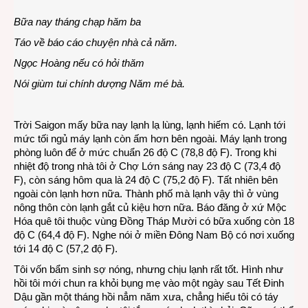
Táo
Bữa nay tháng chạp hăm ba
về
trời…
Táo về báo cáo chuyện nhà cả năm.
Ngọc Hoàng nếu có hỏi thăm
Nói giùm tui chính dượng Năm mé bà.
Trời Saigon mấy bữa nay lạnh lạ lùng, lạnh hiếm có. Lạnh tới
mức tối ngủ máy lạnh còn ấm hơn bên ngoài. Máy lạnh trong
phòng luôn để ở mức chuẩn 26 độ C (78,8 độ F). Trong khi
nhiệt độ trong nhà tôi ở Chợ Lớn sáng nay 23 độ C (73,4 độ
F), còn sáng hôm qua là 24 độ C (75,2 độ F). Tất nhiên bên
ngoài còn lạnh hơn nữa. Thành phố mà lạnh vậy thì ở vùng
nông thôn còn lạnh gắt củ kiệu hơn nữa. Báo đăng ở xứ Mộc
Hóa quê tôi thuộc vùng Đồng Tháp Mười có bữa xuống còn 18
độ C (64,4 độ F). Nghe nói ở miền Đông Nam Bộ có nơi xuống
tới 14 độ C (57,2 độ F).
Tôi vốn bẩm sinh sợ nóng, nhưng chịu lạnh rất tốt. Hình như
hồi tôi mới chun ra khỏi bụng mẹ vào một ngày sau Tết Đinh
Dậu gần một tháng hồi nẳm năm xưa, chẳng hiểu tôi có táy