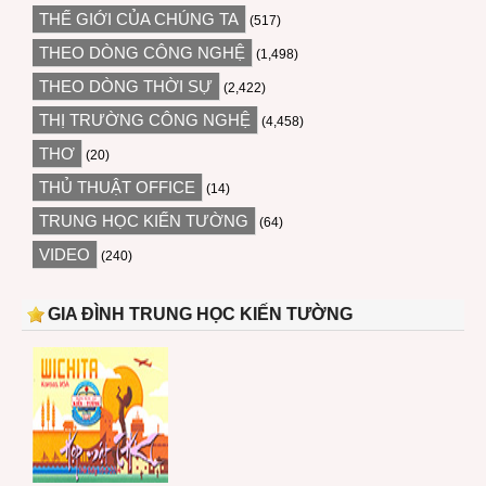
THẾ GIỚI CỦA CHÚNG TA
(517)
THEO DÒNG CÔNG NGHỆ
(1,498)
THEO DÒNG THỜI SỰ
(2,422)
THỊ TRƯỜNG CÔNG NGHỆ
(4,458)
THƠ
(20)
THỦ THUẬT OFFICE
(14)
TRUNG HỌC KIẾN TƯỜNG
(64)
VIDEO
(240)
GIA ĐÌNH TRUNG HỌC KIẾN TƯỜNG