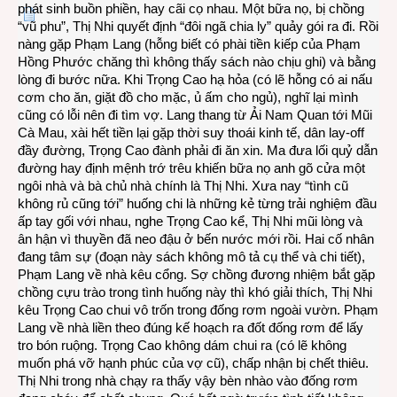
phát sinh buồn phiền, hay cãi cọ nhau. Một bữa nọ, bị chồng
“vũ phu”, Thị Nhi quyết định “đôi ngã chia ly” quảy gói ra đi. Rồi
nàng gặp Phạm Lang (hỗng biết có phài tiền kiếp của Phạm
Hồng Phước chăng thì không thấy sách nào chịu ghi) và bằng
lòng đi bước nữa. Khi Trọng Cao hạ hỏa (có lẽ hỗng có ai nấu
cơm cho ăn, giặt đồ cho mặc, ủ ấm cho ngủ), nghĩ lại mình
cũng có lỗi nên đi tìm vợ. Lang thang từ Ải Nam Quan tới Mũi
Cà Mau, xài hết tiền lại gặp thời suy thoái kinh tế, dân lay-off
đầy đường, Trọng Cao đành phải đi ăn xin. Ma đưa lối quỷ dẫn
đường hay định mệnh trớ trêu khiến bữa nọ anh gõ cửa một
ngôi nhà và bà chủ nhà chính là Thị Nhi. Xưa nay “tình cũ
không rủ cũng tới” huống chi là những kẻ từng trải nghiệm đầu
ấp tay gối với nhau, nghe Trọng Cao kể, Thị Nhi mũi lòng và
ân hận vì thuyền đã neo đậu ở bến nước mới rồi. Hai cố nhân
đang tâm sự (đoạn này sách không mô tả cụ thể và chi tiết),
Phạm Lang về nhà kêu cổng. Sợ chồng đương nhiệm bắt gặp
chồng cựu trào trong tình huống này thì khó giải thích, Thị Nhi
kêu Trọng Cao chui vô trốn trong đống rơm ngoài vườn. Phạm
Lang về nhà liền theo đúng kế hoạch ra đốt đống rơm để lấy
tro bón ruộng. Trọng Cao không dám chui ra (có lẽ không
muốn phá vỡ hạnh phúc của vợ cũ), chấp nhận bị chết thiêu.
Thị Nhi trong nhà chạy ra thấy vậy bèn nhào vào đống rơm