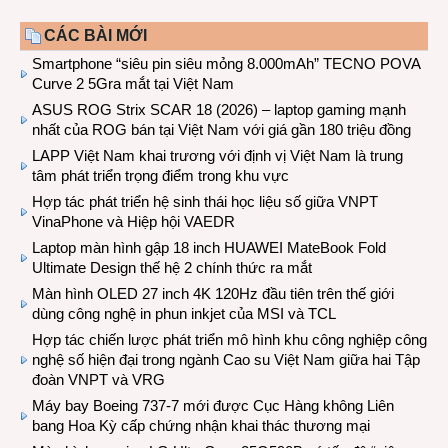
CÁC BÀI MỚI
Smartphone “siêu pin siêu mỏng 8.000mAh” TECNO POVA
Curve 2 5Gra mắt tại Việt Nam
ASUS ROG Strix SCAR 18 (2026) – laptop gaming mạnh
nhất của ROG bán tại Việt Nam với giá gần 180 triệu đồng
LAPP Việt Nam khai trương với định vị Việt Nam là trung
tâm phát triển trọng điểm trong khu vực
Hợp tác phát triển hệ sinh thái học liệu số giữa VNPT
VinaPhone và Hiệp hội VAEDR
Laptop màn hình gập 18 inch HUAWEI MateBook Fold
Ultimate Design thế hệ 2 chính thức ra mắt
Màn hình OLED 27 inch 4K 120Hz đầu tiên trên thế giới
dùng công nghệ in phun inkjet của MSI và TCL
Hợp tác chiến lược phát triển mô hình khu công nghiệp công
nghệ số hiện đại trong ngành Cao su Việt Nam giữa hai Tập
đoàn VNPT và VRG
Máy bay Boeing 737-7 mới được Cục Hàng không Liên
bang Hoa Kỳ cấp chứng nhận khai thác thương mại