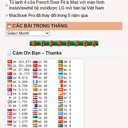
Tủ lạnh 4 cửa French Door Fit & Max với màn hình
InstaViewthế hệ mớiđược LG mở bán tại Việt Nam
MacBook Pro đã thay đổi trong 5 năm qua
CÁC BÀI TRONG THÁNG
CÁC
BÀI
TRONG
THÁNG
Cảm Ơn Bạn – Thanks