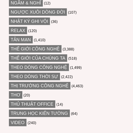
NGẪM & NGHĨ
(12)
NGƯỢC XUÔI DÒNG ĐỜI
(107)
NHẬT KÝ GHI VỘI
(36)
RELAX
(120)
TẢN MẠN
(1,410)
THẾ GIỚI CÔNG NGHỆ
(3,388)
THẾ GIỚI CỦA CHÚNG TA
(518)
THEO DÒNG CÔNG NGHỆ
(1,499)
THEO DÒNG THỜI SỰ
(2,422)
THỊ TRƯỜNG CÔNG NGHỆ
(4,463)
THƠ
(20)
THỦ THUẬT OFFICE
(14)
TRUNG HỌC KIẾN TƯỜNG
(64)
VIDEO
(240)