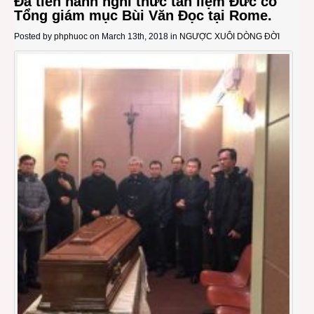
Đã tiến hành nghi thức tẫn liệm Đức cố
Tổng giám mục Bùi Văn Đọc tại Rome.
Posted by
phphuoc
on March 13th, 2018 in
NGƯỢC XUÔI DÒNG ĐỜI