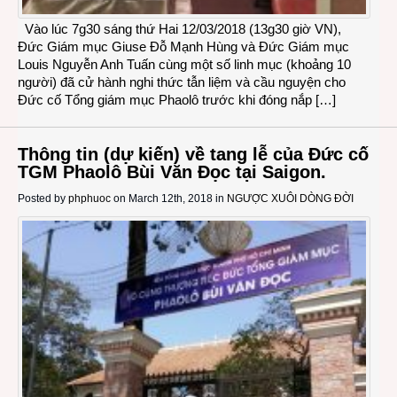
Vào lúc 7g30 sáng thứ Hai 12/03/2018 (13g30 giờ VN),
Đức Giám mục Giuse Đỗ Mạnh Hùng và Đức Giám mục
Louis Nguyễn Anh Tuấn cùng một số linh mục (khoảng 10
người) đã cử hành nghi thức tẫn liệm và cầu nguyện cho
Đức cố Tổng giám mục Phaolô trước khi đóng nắp […]
Thông tin (dự kiến) về tang lễ của Đức cố
TGM Phaolô Bùi Văn Đọc tại Saigon.
Posted by
phphuoc
on March 12th, 2018 in
NGƯỢC XUÔI DÒNG ĐỜI