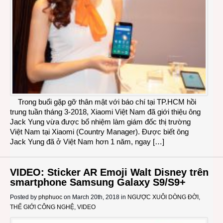
Trong buổi gặp gỡ thân mật với báo chí tại TP.HCM hồi
trung tuần tháng 3-2018, Xiaomi Việt Nam đã giới thiệu ông
Jack Yung vừa được bổ nhiệm làm giám đốc thị trường
Việt Nam tại Xiaomi (Country Manager). Được biết ông
Jack Yung đã ở Việt Nam hơn 1 năm, ngay […]
VIDEO: Sticker AR Emoji Walt Disney trên
smartphone Samsung Galaxy S9/S9+
Posted by
phphuoc
on March 20th, 2018 in
NGƯỢC XUÔI DÒNG ĐỜI
,
THẾ GIỚI CÔNG NGHỆ
,
VIDEO