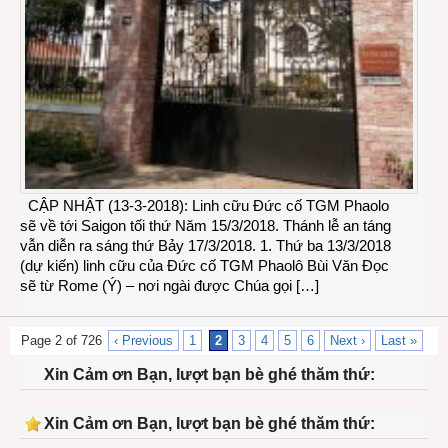
CẬP NHẬT (13-3-2018): Linh cữu Đức cố TGM Phaolo
sẽ về tới Saigon tối thứ Năm 15/3/2018. Thánh lễ an táng
vẫn diễn ra sáng thứ Bảy 17/3/2018. 1. Thứ ba 13/3/2018
(dự kiến) linh cữu của Đức cố TGM Phaolô Bùi Văn Đọc
sẽ từ Rome (Ý) – nơi ngài được Chúa gọi […]
Page 2 of 726
‹ Previous
1
2
3
4
5
6
Next ›
Last »
Xin Cảm ơn Bạn, lượt bạn bè ghé thăm thứ:
Xin Cảm ơn Bạn, lượt bạn bè ghé thăm thứ: