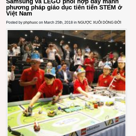
Samsung và LEGO phối hợp đẩy mạnh
phương pháp giáo dục tiên tiến STEM ở
Việt Nam
Posted by
phphuoc
on March 25th, 2018 in
NGƯỢC XUÔI DÒNG ĐỜI