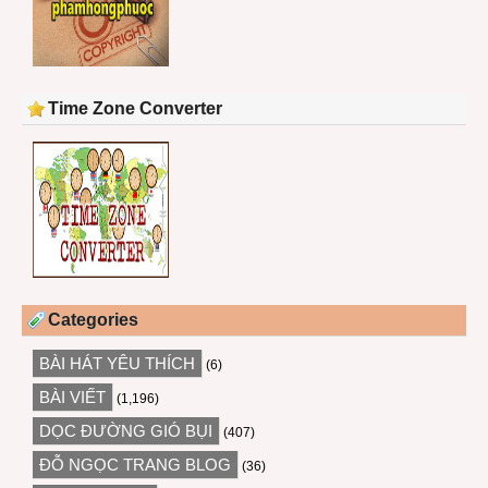
Time Zone Converter
Categories
BÀI HÁT YÊU THÍCH
(6)
BÀI VIẾT
(1,196)
DỌC ĐƯỜNG GIÓ BỤI
(407)
ĐỖ NGỌC TRANG BLOG
(36)