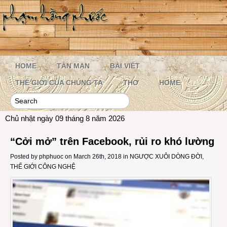
HOME
TẢN MẠN
BÀI VIẾT
THẾ GIỚI CỦA CHÚNG TA
THƠ
HOME
Chủ nhật ngày 09 tháng 8 năm 2026
“Cởi mở” trên Facebook, rủi ro khó lường
Posted by
phphuoc
on March 26th, 2018 in
NGƯỢC XUÔI DÒNG ĐỜI
,
THẾ GIỚI CÔNG NGHỆ