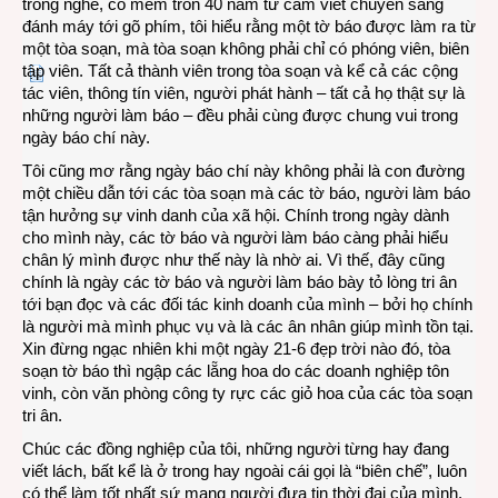
trong nghề, có mém tròn 40 năm từ cầm viết chuyển sang
đánh máy tới gõ phím, tôi hiểu rằng một tờ báo được làm ra từ
một tòa soạn, mà tòa soạn không phải chỉ có phóng viên, biên
tập viên. Tất cả thành viên trong tòa soạn và kể cả các cộng
tác viên, thông tín viên, người phát hành – tất cả họ thật sự là
những người làm báo – đều phải cùng được chung vui trong
ngày báo chí này.
Tôi cũng mơ rằng ngày báo chí này không phải là con đường
một chiều dẫn tới các tòa soạn mà các tờ báo, người làm báo
tận hưởng sự vinh danh của xã hội. Chính trong ngày dành
cho mình này, các tờ báo và người làm báo càng phải hiểu
chân lý mình được như thế này là nhờ ai. Vì thế, đây cũng
chính là ngày các tờ báo và người làm báo bày tỏ lòng tri ân
tới bạn đọc và các đối tác kinh doanh của mình – bởi họ chính
là người mà mình phục vụ và là các ân nhân giúp mình tồn tại.
Xin đừng ngạc nhiên khi một ngày 21-6 đẹp trời nào đó, tòa
soạn tờ báo thì ngập các lẵng hoa do các doanh nghiệp tôn
vinh, còn văn phòng công ty rực các giỏ hoa của các tòa soạn
tri ân.
Chúc các đồng nghiệp của tôi, những người từng hay đang
viết lách, bất kể là ở trong hay ngoài cái gọi là “biên chế”, luôn
có thể làm tốt nhất sứ mạng người đưa tin thời đại của mình.