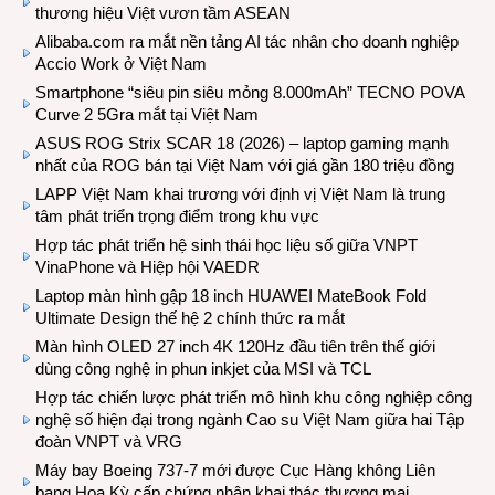
thương hiệu Việt vươn tầm ASEAN
Alibaba.com ra mắt nền tảng AI tác nhân cho doanh nghiệp
Accio Work ở Việt Nam
Smartphone “siêu pin siêu mỏng 8.000mAh” TECNO POVA
Curve 2 5Gra mắt tại Việt Nam
ASUS ROG Strix SCAR 18 (2026) – laptop gaming mạnh
nhất của ROG bán tại Việt Nam với giá gần 180 triệu đồng
LAPP Việt Nam khai trương với định vị Việt Nam là trung
tâm phát triển trọng điểm trong khu vực
Hợp tác phát triển hệ sinh thái học liệu số giữa VNPT
VinaPhone và Hiệp hội VAEDR
Laptop màn hình gập 18 inch HUAWEI MateBook Fold
Ultimate Design thế hệ 2 chính thức ra mắt
Màn hình OLED 27 inch 4K 120Hz đầu tiên trên thế giới
dùng công nghệ in phun inkjet của MSI và TCL
Hợp tác chiến lược phát triển mô hình khu công nghiệp công
nghệ số hiện đại trong ngành Cao su Việt Nam giữa hai Tập
đoàn VNPT và VRG
Máy bay Boeing 737-7 mới được Cục Hàng không Liên
bang Hoa Kỳ cấp chứng nhận khai thác thương mại