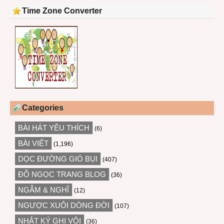
Time Zone Converter
Categories
BÀI HÁT YÊU THÍCH
(6)
BÀI VIẾT
(1,196)
DỌC ĐƯỜNG GIÓ BỤI
(407)
ĐỖ NGỌC TRANG BLOG
(36)
NGẪM & NGHĨ
(12)
NGƯỢC XUÔI DÒNG ĐỜI
(107)
NHẬT KÝ GHI VỘI
(36)