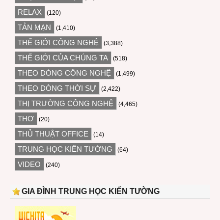
RELAX
(120)
TẢN MẠN
(1,410)
THẾ GIỚI CÔNG NGHỆ
(3,388)
THẾ GIỚI CỦA CHÚNG TA
(518)
THEO DÒNG CÔNG NGHỆ
(1,499)
THEO DÒNG THỜI SỰ
(2,422)
THỊ TRƯỜNG CÔNG NGHỆ
(4,465)
THƠ
(20)
THỦ THUẬT OFFICE
(14)
TRUNG HỌC KIẾN TƯỜNG
(64)
VIDEO
(240)
GIA ĐÌNH TRUNG HỌC KIẾN TƯỜNG