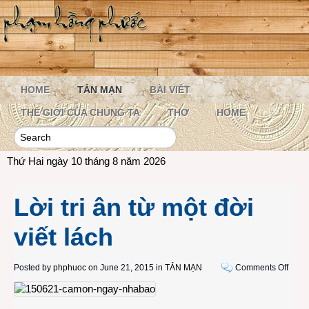
HOME
TẢN MẠN
BÀI VIẾT
THẾ GIỚI CỦA CHÚNG TA
THƠ
HOME
Thứ Hai ngày 10 tháng 8 năm 2026
Lời tri ân từ một đời
viết lách
on
Posted by
phphuoc
on June 21, 2015 in
TẢN MẠN
Comments Off
Lời
tri
ân