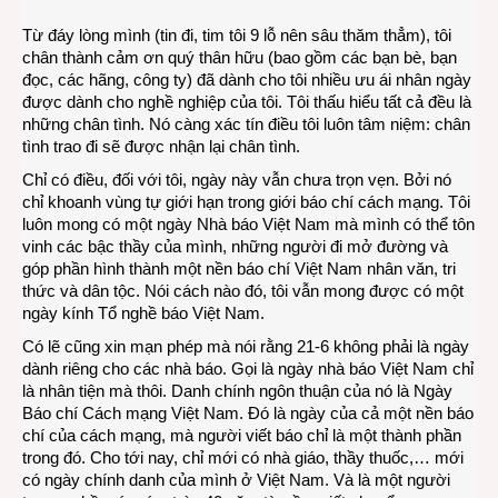
từ
Từ đáy lòng mình (tin đi, tim tôi 9 lỗ nên sâu thăm thẳm), tôi
một
chân thành cảm ơn quý thân hữu (bao gồm các bạn bè, bạn
đời
đọc, các hãng, công ty) đã dành cho tôi nhiều ưu ái nhân ngày
viết
được dành cho nghề nghiệp của tôi. Tôi thấu hiểu tất cả đều là
lách
những chân tình. Nó càng xác tín điều tôi luôn tâm niệm: chân
tình trao đi sẽ được nhận lại chân tình.
Chỉ có điều, đối với tôi, ngày này vẫn chưa trọn vẹn. Bởi nó
chỉ khoanh vùng tự giới hạn trong giới báo chí cách mạng. Tôi
luôn mong có một ngày Nhà báo Việt Nam mà mình có thể tôn
vinh các bậc thầy của mình, những người đi mở đường và
góp phần hình thành một nền báo chí Việt Nam nhân văn, tri
thức và dân tộc. Nói cách nào đó, tôi vẫn mong được có một
ngày kính Tổ nghề báo Việt Nam.
Có lẽ cũng xin mạn phép mà nói rằng 21-6 không phải là ngày
dành riêng cho các nhà báo. Gọi là ngày nhà báo Việt Nam chỉ
là nhân tiện mà thôi. Danh chính ngôn thuận của nó là Ngày
Báo chí Cách mạng Việt Nam. Đó là ngày của cả một nền báo
chí của cách mạng, mà người viết báo chỉ là một thành phần
trong đó. Cho tới nay, chỉ mới có nhà giáo, thầy thuốc,… mới
có ngày chính danh của mình ở Việt Nam. Và là một người