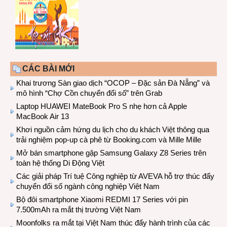
CÁC BÀI MỚI
Khai trương Sàn giao dịch “OCOP – Đặc sản Đà Nẵng” và
mô hình “Chợ Cồn chuyển đổi số” trên Grab
Laptop HUAWEI MateBook Pro S nhẹ hơn cả Apple
MacBook Air 13
Khơi nguồn cảm hứng du lịch cho du khách Việt thông qua
trải nghiệm pop-up cà phê từ Booking.com và Mille Mille
Mở bán smartphone gập Samsung Galaxy Z8 Series trên
toàn hệ thống Di Động Việt
Các giải pháp Trí tuệ Công nghiệp từ AVEVA hỗ trợ thúc đẩy
chuyển đổi số ngành công nghiệp Việt Nam
Bộ đôi smartphone Xiaomi REDMI 17 Series với pin
7.500mAh ra mắt thị trường Việt Nam
Moonfolks ra mắt tại Việt Nam thúc đẩy hành trình của các