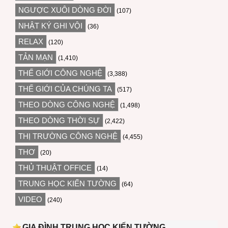
NGƯỢC XUÔI DÒNG ĐỜI
(107)
NHẬT KÝ GHI VỘI
(36)
RELAX
(120)
TẢN MẠN
(1,410)
THẾ GIỚI CÔNG NGHỆ
(3,388)
THẾ GIỚI CỦA CHÚNG TA
(517)
THEO DÒNG CÔNG NGHỆ
(1,498)
THEO DÒNG THỜI SỰ
(2,422)
THỊ TRƯỜNG CÔNG NGHỆ
(4,455)
THƠ
(20)
THỦ THUẬT OFFICE
(14)
TRUNG HỌC KIẾN TƯỜNG
(64)
VIDEO
(240)
GIA ĐÌNH TRUNG HỌC KIẾN TƯỜNG