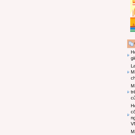
Hợ
g
L
Ma
ch
M
tr
c
Hợ
cô
n
V
M