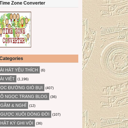
Time Zone Converter
Categories
ÀI HÁT YÊU THÍCH
(6)
ÀI VIẾT
(1,196)
ỌC ĐƯỜNG GIÓ BỤI
(407)
Ỗ NGỌC TRANG BLOG
(36)
GẪM & NGHĨ
(12)
GƯỢC XUÔI DÒNG ĐỜI
(107)
HẬT KÝ GHI VỘI
(36)