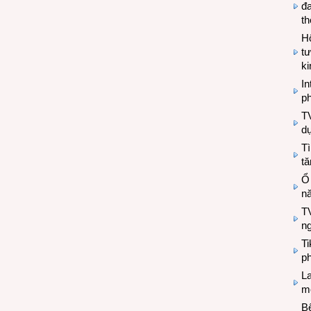
đa
t
Hộ
tư
k
In
ph
T
d
Tì
tă
Ổ
n
TV
n
T
ph
L
mẽ
Bệ