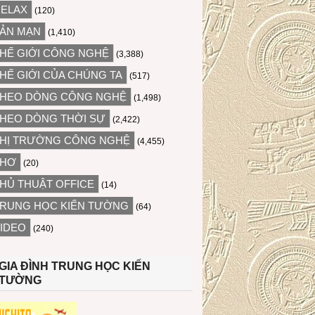
ELAX
(120)
ẢN MẠN
(1,410)
HẾ GIỚI CÔNG NGHỆ
(3,388)
HẾ GIỚI CỦA CHÚNG TA
(517)
HEO DÒNG CÔNG NGHỆ
(1,498)
HEO DÒNG THỜI SỰ
(2,422)
HỊ TRƯỜNG CÔNG NGHỆ
(4,455)
THƠ
(20)
HỦ THUẬT OFFICE
(14)
RUNG HỌC KIẾN TƯỜNG
(64)
IDEO
(240)
GIA ĐÌNH TRUNG HỌC KIẾN
TƯỜNG