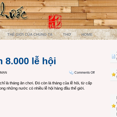
THẾ GIỚI CỦA CHÚNG TA
THƠ
HOME
 8.000 lễ hội
on
 MẠN
Comments Off
Việt
ỉ là tháng ăn chơi. Đó còn là tháng của lễ hôi, từ cấp
Nam
rong những nước có nhiều lễ hội hàng đầu thế giới.
có
gần
8.000
lễ
hội