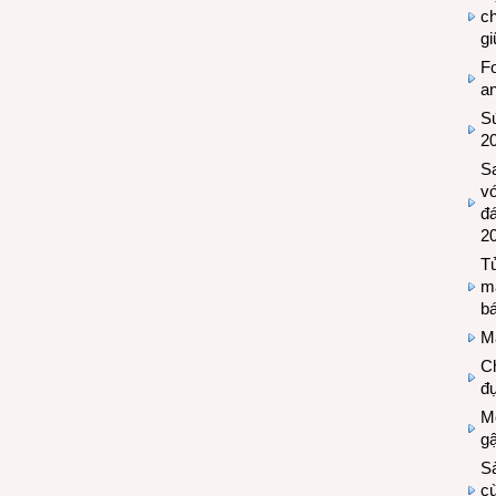
c
g
Fo
a
Sứ
2
S
vớ
đ
2
Tủ
m
bá
M
Ch
đự
Mộ
g
S
cù