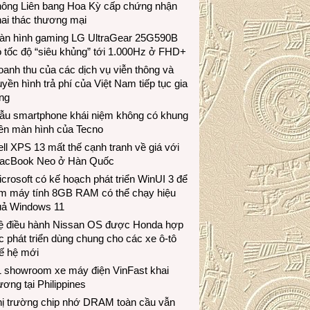
hông Liên bang Hoa Kỳ cấp chứng nhận
ai thác thương mại
àn hình gaming LG UltraGear 25G590B
 tốc độ “siêu khủng” tới 1.000Hz ở FHD+
anh thu của các dịch vụ viễn thông và
uyền hình trả phí của Việt Nam tiếp tục gia
ng
ẫu smartphone khái niệm không có khung
iền màn hình của Tecno
ll XPS 13 mất thế cạnh tranh về giá với
acBook Neo ở Hàn Quốc
crosoft có kế hoạch phát triển WinUI 3 để
àm máy tính 8GB RAM có thể chạy hiệu
uả Windows 11
ệ điều hành Nissan OS được Honda hợp
c phát triển dùng chung cho các xe ô-tô
ế hệ mới
1 showroom xe máy điện VinFast khai
ương tại Philippines
hị trường chip nhớ DRAM toàn cầu vẫn