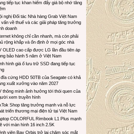
ng tiếp tục khan hiếm đẩy giá bộ nhớ tăng
hêm
i nghị Đối tác Nhà hàng Grab Việt Nam
 vấn về thuế và các giải pháp tăng trưởng
inh doanh
ternet không chỉ cần nhanh, mà còn phải
ủ rộng khắp và ổn định ở mọi góc nhà
V OLED cao cấp được LG lần đầu tiên áp
ụng bảo hành 5 năm ở Việt Nam
nh hình giá ổ lưu trữ SSD đang tiếp tục
ng
 đĩa cứng HDD 50TB của Seagate có khả
ăng xuất xưởng vào năm 2027
 thông minh ảnh hưởng tới thói quen của
gười xem truyền hình
ikTok Shop tăng trưởng mạnh và nỗ lực
át triển thương mại điện tử tại Việt Nam
aptop COLORFUL Rimbook L1 Plus mạnh
 với màn hình 16 inch 2.5K
nh viện Bay Orbis trở lại chăm sóc mắt