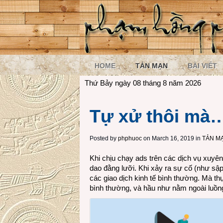
HOME
TẢN MẠN
BÀI VIẾT
Thứ Bảy ngày 08 tháng 8 năm 2026
Tự xử thôi mà
Posted by
phphuoc
on March 16, 2019 in
TẢN M
Khi chịu chạy ads trên các dịch vụ xuy
dao đằng lưỡi. Khi xảy ra sự cố (như s
các giao dịch kinh tế bình thường. Mà t
bình thường, và hầu như nằm ngoài luồng