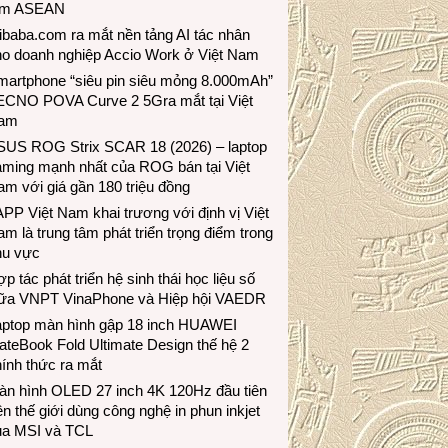
ầm ASEAN
ibaba.com ra mắt nền tảng AI tác nhân
ho doanh nghiệp Accio Work ở Việt Nam
martphone “siêu pin siêu mỏng 8.000mAh”
ECNO POVA Curve 2 5Gra mắt tại Việt
am
SUS ROG Strix SCAR 18 (2026) – laptop
aming mạnh nhất của ROG bán tại Việt
m với giá gần 180 triệu đồng
PP Việt Nam khai trương với định vị Việt
m là trung tâm phát triển trọng điểm trong
hu vực
p tác phát triển hệ sinh thái học liệu số
iữa VNPT VinaPhone và Hiệp hội VAEDR
aptop màn hình gập 18 inch HUAWEI
teBook Fold Ultimate Design thế hệ 2
ính thức ra mắt
àn hình OLED 27 inch 4K 120Hz đầu tiên
ên thế giới dùng công nghệ in phun inkjet
ủa MSI và TCL