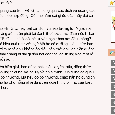
ợi rồi?
quảng cáo trên FB, G,… thông qua các dịch vụ quảng cáo
hiếu theo hợp đồng. Còn họ nắm cái gì đó của mấy đại ca
o FB, G,… hay bất cứ dịch vụ nào tương tự. Người ta
ô hàng xóm cắn phải (ai đánh thuế ước mơ đâu) nếu bị bạn
FB, G,… thì tôi có thể tư vấn bạn chọn nơi đâu không?
o có hiệu quả như với họ? Mà họ có cưỡng… à… bức bạn
ợi thực tế chứ không ảo diệu nên mới chịu chi tiền quảng
thái chẳng ai dại gì dồn hết các thể loại trứng vào một rổ.
ổ nào ít.
B
yên biên giới, bạn cũng phải hiểu xuyên thấu, đặng thức
B
hững thiệt hại và hệ lụy về phía mình. Xin đừng có quạu
a bồi thường. Mà nếu có bồi thường, chắc hẳn họ cũng chỉ
D
ho họ chớ hỗng phải dựa trên doanh thu bị mất của bạn.
Đ
 hén.
N
N
N