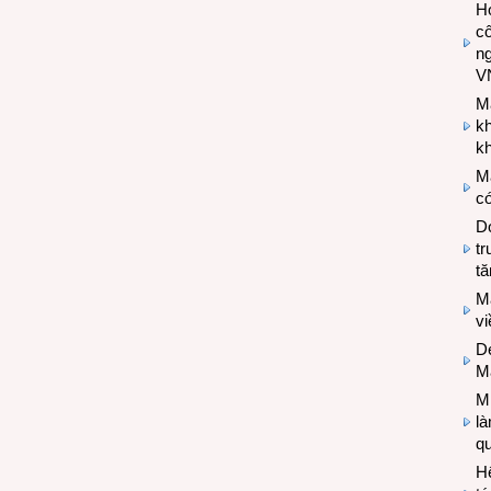
Hợ
cô
n
V
M
k
kh
M
có
Do
tr
tă
M
v
De
M
Mi
l
q
H