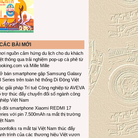
CÁC BÀI MỚI
hơi nguồn cảm hứng du lịch cho du khách
ệt thông qua trải nghiệm pop-up cà phê từ
oking.com và Mille Mille
ở bán smartphone gập Samsung Galaxy
 Series trên toàn hệ thống Di Động Việt
c giải pháp Trí tuệ Công nghiệp từ AVEVA
 trợ thúc đẩy chuyển đổi số ngành công
ghiệp Việt Nam
ộ đôi smartphone Xiaomi REDMI 17
ries với pin 7.500mAh ra mắt thị trường
iệt Nam
onfolks ra mắt tại Việt Nam thúc đẩy
nh trình của các thương hiệu Việt vươn