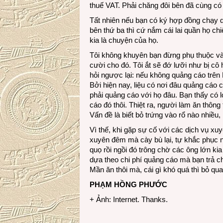
thuế VAT. Phải chăng đôi bên đã cùng có l
Tất nhiên nếu bạn có ký hợp đồng chạy 
bên thứ ba thì cứ nắm cái lai quần họ c
kia là chuyện của họ.
Tôi không khuyên bạn đừng phụ thuộc và
cười cho đó. Tôi ắt sẽ đớ lưỡi như bị c
hỏi ngược lại: nếu không quảng cáo trên 
Bởi hiện nay, liệu có nơi đâu quảng cá
phải quảng cáo với họ đâu. Bạn thấy có l
cáo đó thôi. Thiệt ra, người làm ăn thông 
Vấn đề là biết bỏ trứng vào rổ nào nhiều, r
Vì thế, khi gặp sự cố với các dịch vụ xu
xuyên đêm mà cày bù lại, tự khắc phục n
quọ rồi ngồi đó trông chờ các ông lớn ki
dựa theo chi phí quảng cáo mà bạn trả c
Mần ăn thôi mà, cái gì khó quá thì bỏ qua
PHẠM HỒNG PHƯỚC
+ Ảnh: Internet. Thanks.