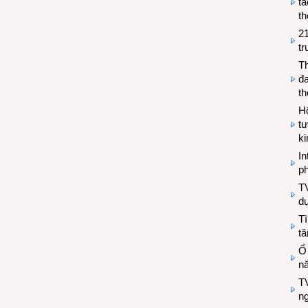
tá
th
2
tr
T
đa
t
Hộ
tư
k
In
ph
T
d
Tì
tă
Ổ
n
TV
n