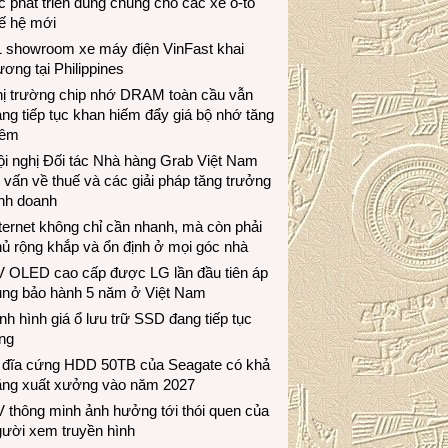
c phát triển dùng chung cho các xe ô-tô
ế hệ mới
1 showroom xe máy điện VinFast khai
ương tại Philippines
hị trường chip nhớ DRAM toàn cầu vẫn
ng tiếp tục khan hiếm đẩy giá bộ nhớ tăng
hêm
i nghị Đối tác Nhà hàng Grab Việt Nam
 vấn về thuế và các giải pháp tăng trưởng
inh doanh
ternet không chỉ cần nhanh, mà còn phải
ủ rộng khắp và ổn định ở mọi góc nhà
V OLED cao cấp được LG lần đầu tiên áp
ụng bảo hành 5 năm ở Việt Nam
nh hình giá ổ lưu trữ SSD đang tiếp tục
ng
 đĩa cứng HDD 50TB của Seagate có khả
ăng xuất xưởng vào năm 2027
 thông minh ảnh hưởng tới thói quen của
gười xem truyền hình