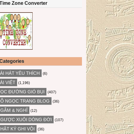
Time Zone Converter
Categories
ÀI HÁT YÊU THÍCH
(6)
ÀI VIẾT
(1,196)
ỌC ĐƯỜNG GIÓ BỤI
(407)
Ỗ NGỌC TRANG BLOG
(36)
GẪM & NGHĨ
(12)
GƯỢC XUÔI DÒNG ĐỜI
(107)
HẬT KÝ GHI VỘI
(36)