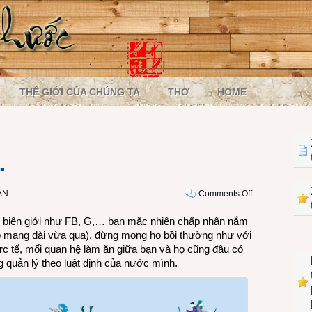
THẾ GIỚI CỦA CHÚNG TA
THƠ
HOME
…
on
ẠN
Comments Off
Tự
ên biên giới như FB, G,… bạn mặc nhiên chấp nhận nắm
xử
ập mạng dài vừa qua), đừng mong họ bồi thường như với
thôi
hực tế, mối quan hệ làm ăn giữa bạn và họ cũng đâu có
mà…
 quản lý theo luật định của nước mình.