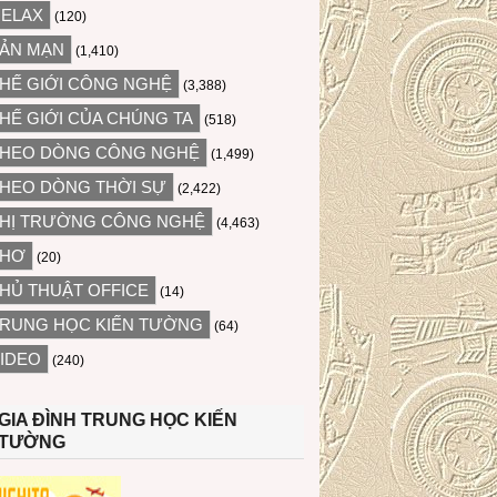
ELAX
(120)
ẢN MẠN
(1,410)
HẾ GIỚI CÔNG NGHỆ
(3,388)
HẾ GIỚI CỦA CHÚNG TA
(518)
HEO DÒNG CÔNG NGHỆ
(1,499)
HEO DÒNG THỜI SỰ
(2,422)
HỊ TRƯỜNG CÔNG NGHỆ
(4,463)
THƠ
(20)
HỦ THUẬT OFFICE
(14)
RUNG HỌC KIẾN TƯỜNG
(64)
IDEO
(240)
GIA ĐÌNH TRUNG HỌC KIẾN
TƯỜNG