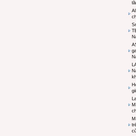
t
Al
c
S
T
N
A
g
Na
LA
Na
k
Hợ
g
L
Ma
ch
M
tr
c