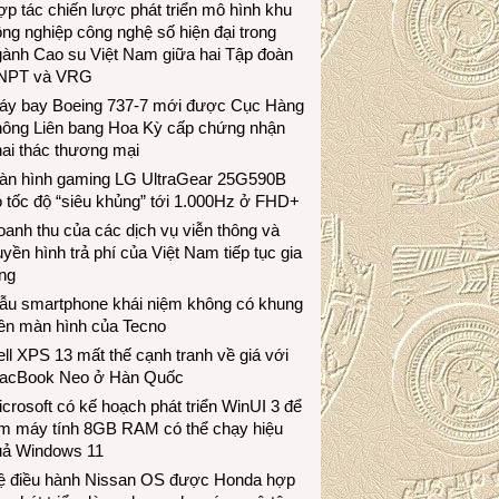
p tác chiến lược phát triển mô hình khu
ng nghiệp công nghệ số hiện đại trong
gành Cao su Việt Nam giữa hai Tập đoàn
NPT và VRG
áy bay Boeing 737-7 mới được Cục Hàng
hông Liên bang Hoa Kỳ cấp chứng nhận
ai thác thương mại
àn hình gaming LG UltraGear 25G590B
 tốc độ “siêu khủng” tới 1.000Hz ở FHD+
anh thu của các dịch vụ viễn thông và
uyền hình trả phí của Việt Nam tiếp tục gia
ng
ẫu smartphone khái niệm không có khung
iền màn hình của Tecno
ll XPS 13 mất thế cạnh tranh về giá với
acBook Neo ở Hàn Quốc
crosoft có kế hoạch phát triển WinUI 3 để
àm máy tính 8GB RAM có thể chạy hiệu
uả Windows 11
ệ điều hành Nissan OS được Honda hợp