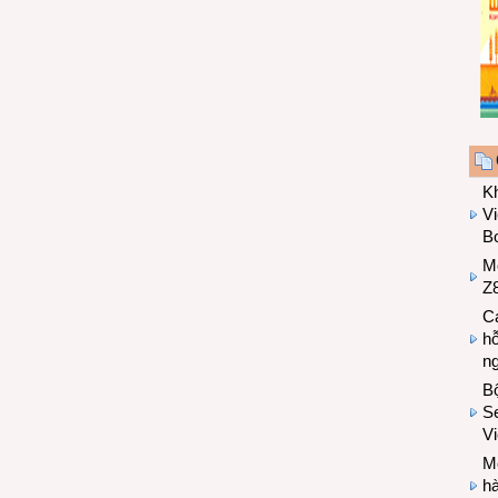
K
Vi
Bo
M
Z8
Cá
hỗ
n
B
Se
V
Mo
hà