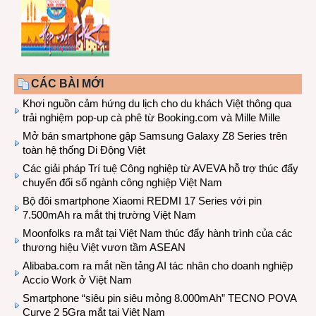
CÁC BÀI MỚI
Khơi nguồn cảm hứng du lịch cho du khách Việt thông qua
trải nghiệm pop-up cà phê từ Booking.com và Mille Mille
Mở bán smartphone gập Samsung Galaxy Z8 Series trên
toàn hệ thống Di Động Việt
Các giải pháp Trí tuệ Công nghiệp từ AVEVA hỗ trợ thúc đẩy
chuyển đổi số ngành công nghiệp Việt Nam
Bộ đôi smartphone Xiaomi REDMI 17 Series với pin
7.500mAh ra mắt thị trường Việt Nam
Moonfolks ra mắt tại Việt Nam thúc đẩy hành trình của các
thương hiệu Việt vươn tầm ASEAN
Alibaba.com ra mắt nền tảng AI tác nhân cho doanh nghiệp
Accio Work ở Việt Nam
Smartphone “siêu pin siêu mỏng 8.000mAh” TECNO POVA
Curve 2 5Gra mắt tại Việt Nam