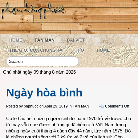
HOME
TẢN MẠN
BÀI VIẾT
THẾ GIỚI CỦA CHÚNG TA
THƠ
HOME
Chủ nhật ngày 09 tháng 8 năm 2026
Ngày hòa bình
on
Posted by
phphuoc
on April 29, 2019 in
TẢN MẠN
Comments Off
Ngày
Có lẽ hầu hết những người sinh từ năm 1970 trở về trước cho
hòa
tới nay vẫn nhớ được những gì đã diễn ra ở Việt Nam trong
bình
những ngày cuối tháng 4 cách đây 44 năm, tức năm 1975. Đó
là những người sống với 2 ký ức và 2 vế của lịch sử. Còn