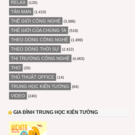
RELAX
(120)
TẢN MẠN
(1,410)
THẾ GIỚI CÔNG NGHỆ
(3,388)
THẾ GIỚI CỦA CHÚNG TA
(518)
THEO DÒNG CÔNG NGHỆ
(1,499)
THEO DÒNG THỜI SỰ
(2,422)
THỊ TRƯỜNG CÔNG NGHỆ
(4,463)
THƠ
(20)
THỦ THUẬT OFFICE
(14)
TRUNG HỌC KIẾN TƯỜNG
(64)
VIDEO
(240)
GIA ĐÌNH TRUNG HỌC KIẾN TƯỜNG