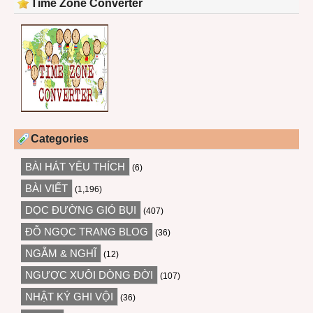
Time Zone Converter
Categories
BÀI HÁT YÊU THÍCH
(6)
BÀI VIẾT
(1,196)
DỌC ĐƯỜNG GIÓ BỤI
(407)
ĐỖ NGỌC TRANG BLOG
(36)
NGẪM & NGHĨ
(12)
NGƯỢC XUÔI DÒNG ĐỜI
(107)
NHẬT KÝ GHI VỘI
(36)