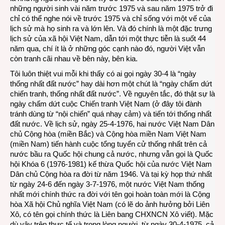
những người sinh vài năm trước 1975 và sau năm 1975 trở đi
chỉ có thể nghe nói về trước 1975 và chỉ sống với một vế của
lịch sử mà họ sinh ra và lớn lên. Và đó chính là một đặc trưng
lịch sử của xã hội Việt Nam, dẫn tới một thực tiễn là suốt 44
năm qua, chí ít là ở những góc cạnh nào đó, người Việt vẫn
còn tranh cãi nhau về bên này, bên kia.
Tôi luôn thiệt vui mỗi khi thấy có ai gọi ngày 30-4 là “ngày
thống nhất đất nước” hay dài hơn một chút là “ngày chấm dứt
chiến tranh, thống nhất đất nước”. Về nguyên tắc, đó thật sự là
ngày chấm dứt cuộc Chiến tranh Việt Nam (ở đây tôi đành
tránh dùng từ “nội chiến” quá nhạy cảm) và tiến tới thống nhất
đất nước. Về lịch sử, ngày 25-4-1976, hai nước Việt Nam Dân
chủ Cộng hòa (miền Bắc) và Cộng hòa miền Nam Việt Nam
(miền Nam) tiến hành cuộc tổng tuyển cử thống nhất trên cả
nước bầu ra Quốc hội chung cả nước, nhưng vẫn gọi là Quốc
hội Khóa 6 (1976-1981) kế thừa Quốc hội của nước Việt Nam
Dân chủ Cộng hòa ra đời từ năm 1946. Và tại kỳ họp thứ nhất
từ ngày 24-6 đến ngày 3-7-1976, một nước Việt Nam thống
nhất mới chính thức ra đời với tên gọi hoàn toàn mới là Cộng
hòa Xã hội Chủ nghĩa Việt Nam (có lẽ do ảnh hưởng bởi Liên
Xô, có tên gọi chính thức là Liên bang CHXNCN Xô viết). Mặc
dù vậy trên thực tế và trong lòng người, từ ngày 30-4-1975, cả