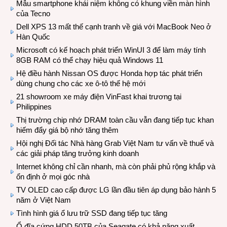
Mẫu smartphone khái niệm không có khung viền màn hình
của Tecno
Dell XPS 13 mất thế cạnh tranh về giá với MacBook Neo ở
Hàn Quốc
Microsoft có kế hoạch phát triển WinUI 3 để làm máy tính
8GB RAM có thể chạy hiệu quả Windows 11
Hệ điều hành Nissan OS được Honda hợp tác phát triển
dùng chung cho các xe ô-tô thế hệ mới
21 showroom xe máy điện VinFast khai trương tại
Philippines
Thị trường chip nhớ DRAM toàn cầu vẫn đang tiếp tục khan
hiếm đẩy giá bộ nhớ tăng thêm
Hội nghị Đối tác Nhà hàng Grab Việt Nam tư vấn về thuế và
các giải pháp tăng trưởng kinh doanh
Internet không chỉ cần nhanh, mà còn phải phủ rộng khắp và
ổn định ở mọi góc nhà
TV OLED cao cấp được LG lần đầu tiên áp dụng bảo hành 5
năm ở Việt Nam
Tình hình giá ổ lưu trữ SSD đang tiếp tục tăng
Ổ đĩa cứng HDD 50TB của Seagate có khả năng xuất