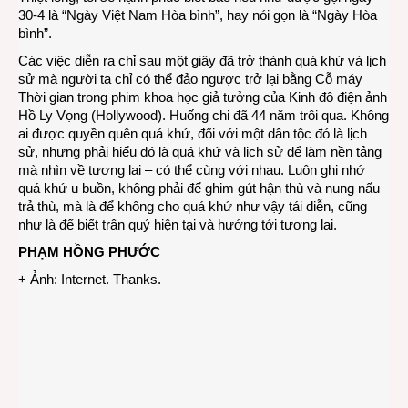
30-4 là “Ngày Việt Nam Hòa bình”, hay nói gọn là “Ngày Hòa
bình”.
Các việc diễn ra chỉ sau một giây đã trở thành quá khứ và lịch
sử mà người ta chỉ có thể đảo ngược trở lại bằng Cỗ máy
Thời gian trong phim khoa học giả tưởng của Kinh đô điện ảnh
Hồ Ly Vọng (Hollywood). Huống chi đã 44 năm trôi qua. Không
ai được quyền quên quá khứ, đối với một dân tộc đó là lịch
sử, nhưng phải hiểu đó là quá khứ và lịch sử để làm nền tảng
mà nhìn về tương lai – có thể cùng với nhau. Luôn ghi nhớ
quá khứ u buồn, không phải để ghim gút hận thù và nung nấu
trả thù, mà là để không cho quá khứ như vậy tái diễn, cũng
như là để biết trân quý hiện tại và hướng tới tương lai.
PHẠM HỒNG PHƯỚC
+ Ảnh: Internet. Thanks.