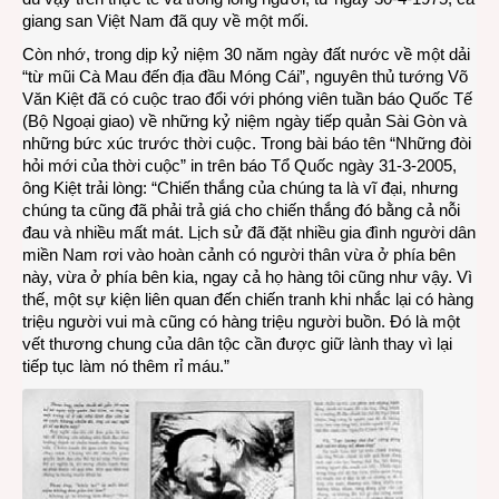
giang san Việt Nam đã quy về một mối.
Còn nhớ, trong dịp kỷ niệm 30 năm ngày đất nước về một dải
“từ mũi Cà Mau đến địa đầu Móng Cái”, nguyên thủ tướng Võ
Văn Kiệt đã có cuộc trao đổi với phóng viên tuần báo Quốc Tế
(Bộ Ngoại giao) về những kỷ niệm ngày tiếp quản Sài Gòn và
những bức xúc trước thời cuộc. Trong bài báo tên “
Những đòi
hỏi mới của thời cuộc
” in trên báo Tổ Quốc ngày 31-3-2005,
ông Kiệt trải lòng: “Chiến thắng của chúng ta là vĩ đại, nhưng
chúng ta cũng đã phải trả giá cho chiến thắng đó bằng cả nỗi
đau và nhiều mất mát. Lịch sử đã đặt nhiều gia đình người dân
miền Nam rơi vào hoàn cảnh có người thân vừa ở phía bên
này, vừa ở phía bên kia, ngay cả họ hàng tôi cũng như vậy. Vì
thế, một sự kiện liên quan đến chiến tranh khi nhắc lại có hàng
triệu người vui mà cũng có hàng triệu người buồn. Đó là một
vết thương chung của dân tộc cần được giữ lành thay vì lại
tiếp tục làm nó thêm rỉ máu.”