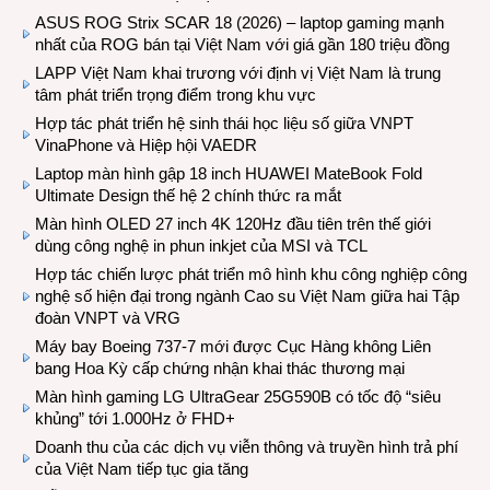
ASUS ROG Strix SCAR 18 (2026) – laptop gaming mạnh
nhất của ROG bán tại Việt Nam với giá gần 180 triệu đồng
LAPP Việt Nam khai trương với định vị Việt Nam là trung
tâm phát triển trọng điểm trong khu vực
Hợp tác phát triển hệ sinh thái học liệu số giữa VNPT
VinaPhone và Hiệp hội VAEDR
Laptop màn hình gập 18 inch HUAWEI MateBook Fold
Ultimate Design thế hệ 2 chính thức ra mắt
Màn hình OLED 27 inch 4K 120Hz đầu tiên trên thế giới
dùng công nghệ in phun inkjet của MSI và TCL
Hợp tác chiến lược phát triển mô hình khu công nghiệp công
nghệ số hiện đại trong ngành Cao su Việt Nam giữa hai Tập
đoàn VNPT và VRG
Máy bay Boeing 737-7 mới được Cục Hàng không Liên
bang Hoa Kỳ cấp chứng nhận khai thác thương mại
Màn hình gaming LG UltraGear 25G590B có tốc độ “siêu
khủng” tới 1.000Hz ở FHD+
Doanh thu của các dịch vụ viễn thông và truyền hình trả phí
của Việt Nam tiếp tục gia tăng