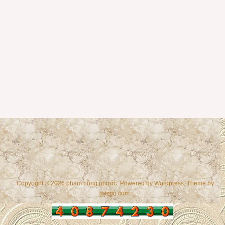
Copyright © 2026 phạm hồng phước. Powered by
Wordpress
, Theme by
gazpo.com
.