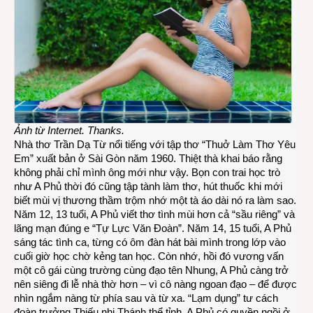
Ảnh từ Internet. Thanks.
Nhà thơ Trần Dạ Từ nổi tiếng với tập thơ “Thuở Làm Thơ Yêu
Em” xuất bản ở Sài Gòn năm 1960. Thiệt thà khai báo rằng
không phải chỉ mình ông mới như vậy. Bọn con trai học trò
như A Phủ thời đó cũng tập tành làm thơ, hút thuốc khi mới
biết mùi vị thương thầm trộm nhớ một tà áo dài nó ra làm sao.
Năm 12, 13 tuổi, A Phủ viết thơ tình mùi hơn cả “sầu riêng” và
lãng mạn đúng e “Tự Lực Văn Đoàn”. Năm 14, 15 tuổi, A Phủ
sáng tác tình ca, từng có ôm đàn hát bài mình trong lớp vào
cuối giờ học chờ kẻng tan học. Còn nhớ, hồi đó vương vấn
một cô gái cùng trường cùng đạo tên Nhung, A Phủ càng trở
nên siêng đi lễ nhà thờ hơn – vì cô nàng ngoan đạo – để được
nhìn ngắm nàng từ phía sau và từ xa. “Lạm dụng” tư cách
đoàn trưởng Thiếu nhi Thánh thể tỉnh, A Phủ có quyền ngồi ở