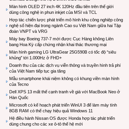
Màn hình OLED 27 inch 4K 120Hz đầu tiên trên thế giới
dùng công nghệ in phun inkjet của MSI và TCL
Hợp tác chiến lược phát triển mô hình khu công nghiệp công
nghệ số hiện đại trong ngành Cao su Việt Nam giữa hai Tập
đoàn VNPT và VRG
Máy bay Boeing 737-7 mới được Cục Hàng không Liên
bang Hoa Kỳ cấp chứng nhận khai thác thương mại
Màn hình gaming LG UltraGear 25G590B có tốc độ “siêu
khủng” tới 1.000Hz ở FHD+
Doanh thu của các dịch vụ viễn thông và truyền hình trả phí
của Việt Nam tiếp tục gia tăng
Mẫu smartphone khái niệm không có khung viền màn hình
của Tecno
Dell XPS 13 mất thế cạnh tranh về giá với MacBook Neo ở
Hàn Quốc
Microsoft có kế hoạch phát triển WinUI 3 để làm máy tính
8GB RAM có thể chạy hiệu quả Windows 11
Hệ điều hành Nissan OS được Honda hợp tác phát triển
dùng chung cho các xe ô-tô thế hệ mới