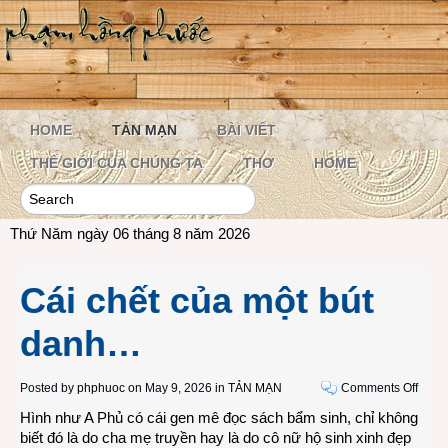
HOME
TẢN MẠN
BÀI VIẾT
THẾ GIỚI CỦA CHÚNG TA
THƠ
HOME
Thứ Năm ngày 06 tháng 8 năm 2026
Cái chết của một bút
danh…
on
Posted by
phphuoc
on May 9, 2026 in
TẢN MẠN
Comments Off
Cái
Hình như A Phủ có cái gen mê đọc sách bẩm sinh, chỉ không
chết
biết đó là do cha mẹ truyền hay là do cô nữ hộ sinh xinh đẹp
của