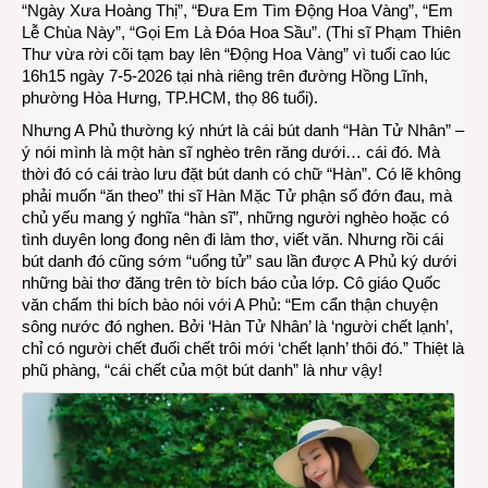
“Ngày Xưa Hoàng Thị”, “Đưa Em Tìm Động Hoa Vàng”, “Em
Lễ Chùa Này”, “Gọi Em Là Đóa Hoa Sầu”. (Thi sĩ Phạm Thiên
Thư vừa rời cõi tạm bay lên “Động Hoa Vàng” vì tuổi cao lúc
16h15 ngày 7-5-2026 tại nhà riêng trên đường Hồng Lĩnh,
phường Hòa Hưng, TP.HCM, thọ 86 tuổi).
Nhưng A Phủ thường ký nhứt là cái bút danh “Hàn Tử Nhân” –
ý nói mình là một hàn sĩ nghèo trên răng dưới… cái đó. Mà
thời đó có cái trào lưu đặt bút danh có chữ “Hàn”. Có lẽ không
phải muốn “ăn theo” thi sĩ Hàn Mặc Tử phận số đớn đau, mà
chủ yếu mang ý nghĩa “hàn sĩ”, những người nghèo hoặc có
tình duyên long đong nên đi làm thơ, viết văn. Nhưng rồi cái
bút danh đó cũng sớm “uổng tử” sau lần được A Phủ ký dưới
những bài thơ đăng trên tờ bích báo của lớp. Cô giáo Quốc
văn chấm thi bích bào nói với A Phủ: “Em cẩn thận chuyện
sông nước đó nghen. Bởi ‘Hàn Tử Nhân’ là ‘người chết lạnh’,
chỉ có người chết đuối chết trôi mới ‘chết lạnh’ thôi đó.” Thiệt là
phũ phàng, “cái chết của một bút danh” là như vậy!