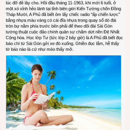
lúc đỡ đẻ lây cho. Hồi đầu tháng 11-1963, khi mới 6 tuổi, ở
một
một xó xỉnh hẻo lánh tại tỉnh biên giới Kiến Tường chốn Đồng
bút
Tháp Mười, A Phủ đã biết ôm lấy chiếc radio “ấp chiến lược”
dan
bằng nhựa màu vàng có cái đĩa nhựa trong quay số dò đài
tròn bự nằm phía trước bên phải để theo dõi đài Sài Gòn
tường thuật cuộc đảo chính quân sự chấm dứt nền Đệ Nhất
Cộng hòa. Học lớp Tư (tức lớp 2 bây giờ) là A Phủ đã biết đọc
báo chí từ Sài Gòn gởi xe đò xuống. Ghiền đọc lắm, hễ thấy
tờ báo nào là cứ như mèo thấy mỡ.