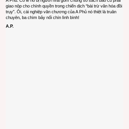
A Phủ. Có lẽ nó bị người nhà gom chung số sách báo cũ phải
giao nộp cho chính quyền trong chiến dịch “bài trừ văn hóa đồi
trụy”. Ôi, cái nghiệp văn chương của A Phủ nó thiệt là truân
chuyên, ba chìm bảy nổi chín lình bình!
A.P.