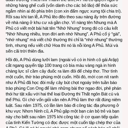
những hàng ghế cuối (vốn dành cho các bô lão) để thỏa sức
ngắm nhìn ai đó phía trên (con xin đấm ngực xưng tội chia trí).
Rồi sau khi tan lễ, A Phủ lẽo đẽo theo sau nàng ấy trên đường
về nhà nàng ở khu cư xá gần chợ. Vì nàng tên Nhung mà A
Phủ có viết một bài hát tên “Nhớ Nhung” trong đó có câu kết
“Nhớ Nhung nhiều, trọn đời anh nhớ Nhung”. A Phủ cố ý “gài”,
“nhớ nhung” mà viết chữ thường thì chỉ là “nhớ nhung” thường
tình, nhưng nếu viết chữ Hoa thì nó là nỗi lòng A Phủ. Mùi và
sến cãi trời thiên địa.
Hồi đó, A Phủ dùng lưỡi lam (ngoài vỏ có in hình cô gái Arập)
cắt ngang quyển tập 100 trang có bìa màu vàng ngà in hình
chàng lực sĩ cầm cây đuốc ra làm đôi để chép thơ. Thơ tình
một cuốn, thờ trào phúng một cuốn. Hồi đó, mới con nít ranh
như A Phủ đã học đòi mấy cây bút chọt ngoáy trên tuần báo
trào phúng Con Ong để làm những bài thơ ngạo đời, phê phán
thói hư tật xấu với hai thể loại Đường thi Thất ngôn Bát cú và
thể Phú. Gì chớ vốn giỏi văn nên A Phủ làm thơ rất đúng niêm
luật. Sau năm 1975, có lần làm báo đi công tác địa phương ở
khu vực Nhơn Ninh cũ, A Phủ gặp một bạn cán bộ trẻ và bạn
này cho biết sau năm 1975 khi công tác ở cơ quan tiếp quản
của tình Kiến Tường có đọc được một cuốn tập chép thơ của