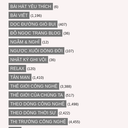
BÀI HÁT YÊU THÍCH
(6)
BÀI VIẾT
(1,196)
DỌC ĐƯỜNG GIÓ BỤI
(407)
ĐỖ NGỌC TRANG BLOG
(36)
NGẪM & NGHĨ
(12)
NGƯỢC XUÔI DÒNG ĐỜI
(107)
NHẬT KÝ GHI VỘI
(36)
RELAX
(120)
TẢN MẠN
(1,410)
THẾ GIỚI CÔNG NGHỆ
(3,388)
THẾ GIỚI CỦA CHÚNG TA
(517)
THEO DÒNG CÔNG NGHỆ
(1,498)
THEO DÒNG THỜI SỰ
(2,422)
THỊ TRƯỜNG CÔNG NGHỆ
(4,455)