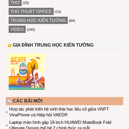
THƠ
(20)
THỦ THUẬT OFFICE
(14)
TRUNG HỌC KIẾN TƯỜNG
(64)
VIDEO
(240)
GIA ĐÌNH TRUNG HỌC KIẾN TƯỜNG
CÁC BÀI MỚI
Hợp tác phát triển hệ sinh thái học liệu số giữa VNPT
VinaPhone và Hiệp hội VAEDR
Laptop màn hình gập 18 inch HUAWEI MateBook Fold
Ultimate Design thế hệ 2 chính thức ra mắt