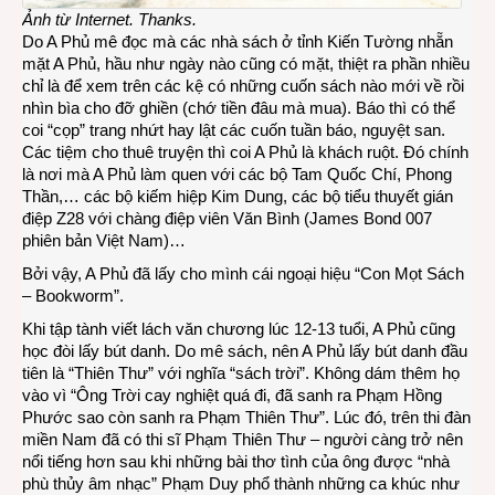
Ảnh từ Internet. Thanks.
Do A Phủ mê đọc mà các nhà sách ở tỉnh Kiến Tường nhẵn
mặt A Phủ, hầu như ngày nào cũng có mặt, thiệt ra phần nhiều
chỉ là để xem trên các kệ có những cuốn sách nào mới về rồi
nhìn bìa cho đỡ ghiền (chớ tiền đâu mà mua). Báo thì có thể
coi “cọp” trang nhứt hay lật các cuốn tuần báo, nguyệt san.
Các tiệm cho thuê truyện thì coi A Phủ là khách ruột. Đó chính
là nơi mà A Phủ làm quen với các bộ Tam Quốc Chí, Phong
Thần,… các bộ kiếm hiệp Kim Dung, các bộ tiểu thuyết gián
điệp Z28 với chàng điệp viên Văn Bình (James Bond 007
phiên bản Việt Nam)…
Bởi vậy, A Phủ đã lấy cho mình cái ngoại hiệu “Con Mọt Sách
– Bookworm”.
Khi tập tành viết lách văn chương lúc 12-13 tuổi, A Phủ cũng
học đòi lấy bút danh. Do mê sách, nên A Phủ lấy bút danh đầu
tiên là “Thiên Thư” với nghĩa “sách trời”. Không dám thêm họ
vào vì “Ông Trời cay nghiệt quá đi, đã sanh ra Phạm Hồng
Phước sao còn sanh ra Phạm Thiên Thư”. Lúc đó, trên thi đàn
miền Nam đã có thi sĩ Phạm Thiên Thư – người càng trở nên
nổi tiếng hơn sau khi những bài thơ tình của ông được “nhà
phù thủy âm nhạc” Phạm Duy phổ thành những ca khúc như