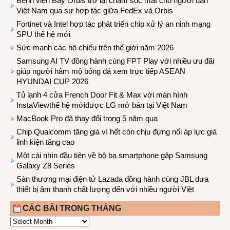
Bệnh viện Bay Orbis trở lại chăm sóc mắt cho người dân
Việt Nam qua sự hợp tác giữa FedEx và Orbis
Fortinet và Intel hợp tác phát triển chip xử lý an ninh mạng
SPU thế hệ mới
Sức mạnh các hộ chiếu trên thế giới năm 2026
Samsung AI TV đồng hành cùng FPT Play với nhiều ưu đãi
giúp người hâm mộ bóng đá xem trực tiếp ASEAN
HYUNDAI CUP 2026
Tủ lạnh 4 cửa French Door Fit & Max với màn hình
InstaViewthế hệ mớiđược LG mở bán tại Việt Nam
MacBook Pro đã thay đổi trong 5 năm qua
Chip Qualcomm tăng giá vì hết còn chịu đựng nổi áp lực giá
linh kiện tăng cao
Một cái nhìn đầu tiên về bộ ba smartphone gập Samsung
Galaxy Z8 Series
Sàn thương mại điện tử Lazada đồng hành cùng JBL dưa
thiết bị âm thanh chất lượng đến với nhiều người Việt
CÁC BÀI TRONG THÁNG
CÁC