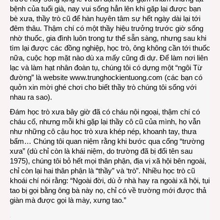
bệnh của tuổi già, nay vui sống hẳn lên khi gặp lại được bạn
bè xưa, thầy trò cũ để hàn huyên tâm sự hết ngày dài lại tới
đêm thâu. Thậm chí có một thầy hiệu trưởng trước giờ sống
nhờ thuốc, gia đình luôn trong tư thể sẵn sàng, nhưng sau khi
tìm lại được các đồng nghiệp, học trò, ông không cần tới thuốc
nữa, cuộc họp mặt nào dù xa mấy cũng đi dự. Để làm nơi liên
lạc và làm hạt nhân đoàn tụ, chúng tôi có dựng một “ngôi Từ
đường” là website
www.trunghockientuong.com
(các bạn có
quởn xin mời ghé chơi cho biết thầy trò chúng tôi sống với
nhau ra sao).
Đám học trò xưa bây giờ đã có cháu nội ngoại, thậm chí có
cháu cố, nhưng mỗi khi gặp lại thầy cô cũ của mình, họ vẫn
như những cô cậu học trò xưa khép nép, khoanh tay, thưa
bẩm… Chúng tôi quan niệm rằng khi bước qua cổng “trường
xưa” (dù chỉ còn là khái niệm, do trường đã bị đổi tên sau
1975), chúng tôi bỏ hết mọi thân phận, địa vị xã hội bên ngoài,
chỉ còn lại hai thân phận là “thầy” và ‘trò”. Nhiều học trò cũ
khoái chí nói rằng: “Ngoài đời, dù ở nhà hay ra ngoài xã hội, tụi
tao bị gọi bằng ông bà này nọ, chỉ có về trường mới được thả
giàn mà được gọi là mày, xưng tao.”