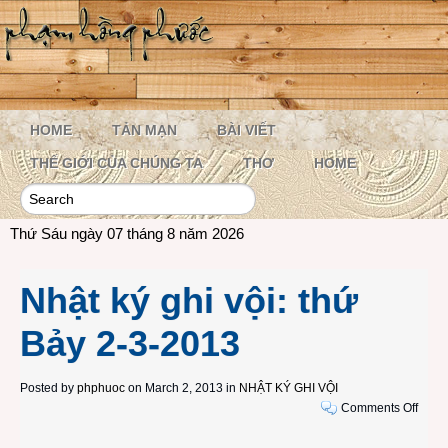
HOME
TẢN MẠN
BÀI VIẾT
THẾ GIỚI CỦA CHÚNG TA
THƠ
HOME
Thứ Sáu ngày 07 tháng 8 năm 2026
Nhật ký ghi vội: thứ
Bảy 2-3-2013
Posted by
phphuoc
on March 2, 2013 in
NHẬT KÝ GHI VỘI
on
Comments Off
Nhật
ký