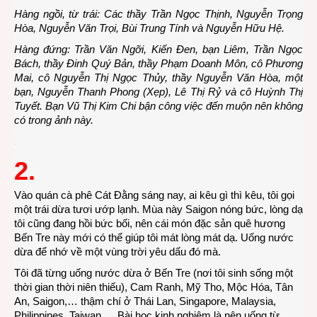
Hàng ngồi, từ trái: Các thầy Trần Ngọc Thịnh, Nguyễn Trọng
Hòa, Nguyễn Văn Trọi, Bùi Trung Tính và Nguyễn Hữu Hệ.
Hàng đứng: Trần Văn Ngỡi, Kiến Đen, bạn Liêm, Trần Ngọc
Bách, thầy Đinh Quý Bản, thầy Phạm Doanh Môn, cô Phương
Mai, cô Nguyễn Thị Ngọc Thủy, thầy Nguyễn Văn Hòa, một
bạn, Nguyễn Thanh Phong (Xẹp), Lê Thị Rỷ và cô Huỳnh Thị
Tuyết. Bạn Vũ Thị Kim Chi bận công việc đến muộn nên không
có trong ảnh này.
2.
Vào quán cà phê Cát Đằng sáng nay, ai kêu gì thì kêu, tôi gọi
một trái dừa tươi ướp lạnh. Mùa này Saigon nóng bức, lòng dạ
tôi cũng đang hồi bức bối, nên cái món đặc sản quê hương
Bến Tre này mới có thể giúp tôi mát lòng mát dạ. Uống nước
dừa để nhớ về một vùng trời yêu dấu đó mà.
Tôi đã từng uống nước dừa ở Bến Tre (nơi tôi sinh sống một
thời gian thời niên thiếu), Cam Ranh, Mỹ Tho, Mộc Hóa, Tân
An, Saigon,… thậm chí ở Thái Lan, Singapore, Malaysia,
Philippines, Taiwan,… Bài học kinh nghiệm là nên uống từ