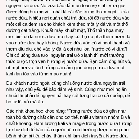
nguyên trái dừa. Nó vừa bảo đảm an toàn vệ sinh, vừa giữ
được đúng hương vị – nhất là cái đặc trưng thơm ngọt – của
nước dừa. Nhiều nơi quán chặt trái dừa rồi đổ nước dừa vào
một cái ca đem ra cho khách kèm theo một ly đá và một thố
đường cát trắng. Khuất mày khuất mặt, Thổ thần họa may
mới biết đó là nước dừa mới hay cũ, họ có pha thêm nước lã
vào nước dừa hay không. Nước dừa vốn có vị ngọt thanh và
thơm dìu dịu, chế vào ly đá là coi như loại “nước có vị dừa”!
Chỉ có uống dừa tươi nguyên trái ướp lạnh thì mới thưởng
thức được trọn vẹn hương vị nước dừa. Bạn cắm ống hút vô,
rít một hơi và tận hưởng cái cảm giác dòng nước dừa mát
lạnh lan tỏa vào từng mao quản!
Du khách nước ngoài cũng chỉ uống nước dừa nguyên trái
như vậy, chủ yếu để bảo đảm vệ sinh. Cũng như mời họ ăn
chuối thì phải để nguyên nải hay cắt từng trái có cả cuống, để
họ tự lột vỏ mà ăn.
Các nhà khoa học khoe rằng: “Trong nước dừa có gần như
toàn bộ dưỡng chất cần cho cơ thể, nhiều vitamin nhóm B và
chất khoáng. Hàm lượng kali và magie trong nước dừa tương
tự như dịch tế bào của người nên nó thường được dùng cho
bệnh nhân bị tiêu chảy, thậm chí làm dịch truyền. Nước dừa