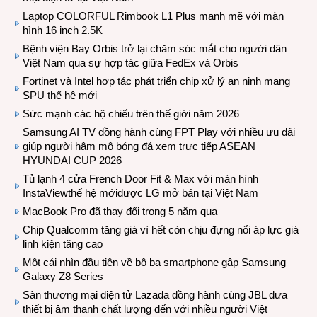
Laptop COLORFUL Rimbook L1 Plus mạnh mẽ với màn
hình 16 inch 2.5K
Bệnh viện Bay Orbis trở lại chăm sóc mắt cho người dân
Việt Nam qua sự hợp tác giữa FedEx và Orbis
Fortinet và Intel hợp tác phát triển chip xử lý an ninh mạng
SPU thế hệ mới
Sức mạnh các hộ chiếu trên thế giới năm 2026
Samsung AI TV đồng hành cùng FPT Play với nhiều ưu đãi
giúp người hâm mộ bóng đá xem trực tiếp ASEAN
HYUNDAI CUP 2026
Tủ lạnh 4 cửa French Door Fit & Max với màn hình
InstaViewthế hệ mớiđược LG mở bán tại Việt Nam
MacBook Pro đã thay đổi trong 5 năm qua
Chip Qualcomm tăng giá vì hết còn chịu đựng nổi áp lực giá
linh kiện tăng cao
Một cái nhìn đầu tiên về bộ ba smartphone gập Samsung
Galaxy Z8 Series
Sàn thương mại điện tử Lazada đồng hành cùng JBL dưa
thiết bị âm thanh chất lượng đến với nhiều người Việt