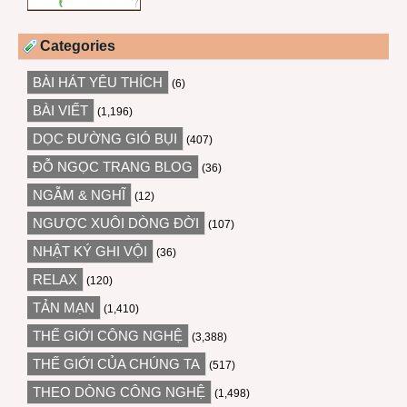
Categories
BÀI HÁT YÊU THÍCH
(6)
BÀI VIẾT
(1,196)
DỌC ĐƯỜNG GIÓ BỤI
(407)
ĐỖ NGỌC TRANG BLOG
(36)
NGẪM & NGHĨ
(12)
NGƯỢC XUÔI DÒNG ĐỜI
(107)
NHẬT KÝ GHI VỘI
(36)
RELAX
(120)
TẢN MẠN
(1,410)
THẾ GIỚI CÔNG NGHỆ
(3,388)
THẾ GIỚI CỦA CHÚNG TA
(517)
THEO DÒNG CÔNG NGHỆ
(1,498)