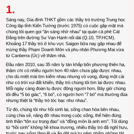
1.
ghi
vội:
thứ
Sáng nay, Gia đình THKT gồm các thầy trò trường Trung học
Bảy
Công lập tỉnh Kiến Tường (trước 1975) có cuộc gặp mặt mà
2-
chúng tôi quen gọi “ăn sáng nhớ nhau” tại quán cà phê Cát
3-
Đằng trên đường Sư Vạn Hạnh nối dài (Q.10, TP.HCM).
2013
Khoảng 17 thầy trò ở khu vực Saigon bữa nay gặp nhau để
mừng thầy Phạm Doanh Môn và phu nhân Phương Mai vừa
từ Canberra (Úc) về thăm nhà.
Đầu năm 2010, sau 35 năm ly tán khắp bốn phương thiên hạ,
thậm chí có nhiều người hơn 40 năm chưa gặp được nhau,
cho dù miệt mài tìm kiếm nhau nhưng vô vọng, đùng một cái
như có trời xui đất khiến, thầy trò chúng tôi tìm lại được nhau.
Mỗi ngày càng đoàn tụ được đông người hơn. Bây giờ chúng
tôi đều “5 bó giác”, “6 bó”, có người hơn “7 bó” mà thường đùa
nhưng thiệt là “thầy trò tóc bạc như nhau”.
Từ đó, chúng tôi như hồi sinh lại, sống chan hòa bên nhau,
cùng chia sẻ, nâng đỡ nhau trong cuộc sống, thể hiện đúng
tinh thần “tôn sư trọng đạo” và “đồng môn là anh em”. Tôi dùng
từ “hồi sinh” không hề khoa trương, nhiều thầy trò đã nghỉ hưu,
trước nay sống lặng lẽ và ẩn dật mà tự gặm nhấm những tật