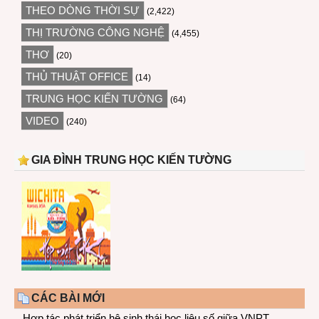
THEO DÒNG THỜI SỰ
(2,422)
THỊ TRƯỜNG CÔNG NGHỆ
(4,455)
THƠ
(20)
THỦ THUẬT OFFICE
(14)
TRUNG HỌC KIẾN TƯỜNG
(64)
VIDEO
(240)
GIA ĐÌNH TRUNG HỌC KIẾN TƯỜNG
CÁC BÀI MỚI
Hợp tác phát triển hệ sinh thái học liệu số giữa VNPT