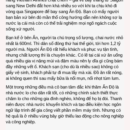
sang New Delhi đắt hơn khá nhiều so với khi ta chịu khó đi
vòng qua Singapore để bay sang Ấn Độ. Bạn có mấy người
bạn bản xứ bên đó mần thổ công hướng dẫn nên không sợ lạ
nước lạ cái mà còn có thể trải nghiệm mọi ngõ ngách cuộc
sống xứ người.
Bạn kể ở bên Ấn, người ta chú trọng số lượng, chai nước nhỏ
nhất là 600ml. Thì dân số đông thứ hai thế giới, tới hơn 1,2 tỷ
người mà. Người Ấn Độ rất hiếu khách và phục vụ tận tình,
nhưng chất lượng thì là chuyện khác. Có lẽ tại cái xứ ăn uống
quá nhiều gia vị nặng mùi và đậm màu nên ly dĩa gì cũng bám
đầy những vết ố. Khách sạn (cho dù là nhiều sao) không có
giấy vệ sinh, khách phải tự đi mua lấy mà xài. Đồ ăn rất nóng,
ai không quen thì sau mấy bữa là nổi mụn, nổi nhọt tùm lum.
Một trong những điều mà cô bạn tâm đắc khi thăm Ấn Độ là
nhà nước lo cho dân rất tốt, có những chính sách thiết thực
chăm lo cho những gia đình nghèo, không để họ bị đói. Thanh
niên được nhà nước khuyến khích và tạo điều kiện học ngôn
ngữ lập trình để gia công viết phần mềm máy tính. Nhưng có
hệ quả là ở nhiều vùng bây giờ thiếu lao động cho nông nghiệp
và công nghiệp.