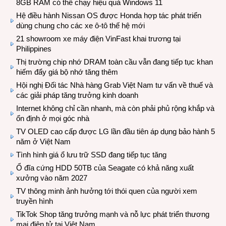
8GB RAM có thể chạy hiệu quả Windows 11
Hệ điều hành Nissan OS được Honda hợp tác phát triển
dùng chung cho các xe ô-tô thế hệ mới
21 showroom xe máy điện VinFast khai trương tại
Philippines
Thị trường chip nhớ DRAM toàn cầu vẫn đang tiếp tục khan
hiếm đẩy giá bộ nhớ tăng thêm
Hội nghị Đối tác Nhà hàng Grab Việt Nam tư vấn về thuế và
các giải pháp tăng trưởng kinh doanh
Internet không chỉ cần nhanh, mà còn phải phủ rộng khắp và
ổn định ở mọi góc nhà
TV OLED cao cấp được LG lần đầu tiên áp dụng bảo hành 5
năm ở Việt Nam
Tình hình giá ổ lưu trữ SSD đang tiếp tục tăng
Ổ đĩa cứng HDD 50TB của Seagate có khả năng xuất
xưởng vào năm 2027
TV thông minh ảnh hưởng tới thói quen của người xem
truyền hình
TikTok Shop tăng trưởng mạnh và nỗ lực phát triển thương
mại điện tử tại Việt Nam