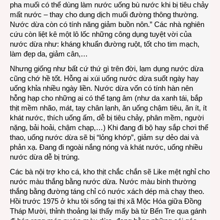
pha muối có thể dùng làm nước uống bù nước khi bị tiêu chảy
mất nước – thay cho dung dịch muối đường thông thường.
Nước dừa còn có tính năng giảm buồn nôn.” Các nhà nghiên
cứu còn liệt kê một lô lốc những công dụng tuyệt vời của
nước dừa như: kháng khuẩn đường ruột, tốt cho tim mạch,
làm đẹp da, giảm cân,…
Nhưng giống như bất cứ thứ gì trên đời, lạm dụng nước dừa
cũng chớ hề tốt. Hỗng ai xúi uống nước dừa suốt ngày hay
uống khỉa nhiều ngày liền. Nước dừa vốn có tính hàn nên
hỗng hạp cho những ai có thể tạng âm (như da xanh tái, bắp
thịt mềm nhão, mát, tay chân lạnh, ăn uống chậm tiêu, ăn ít, ít
khát nước, thích uống ấm, dễ bị tiêu chảy, phân mềm, người
nặng, bải hoải, chậm chạp,…) Khi đang đi bộ hay sắp chơi thể
thao, uống nước dừa sẽ bị “lỏng khớp”, giảm sự dẻo dai và
phản xạ. Đang đi ngoài nắng nóng và khát nước, uống nhiều
nước dừa dễ bị trúng.
Các bà nội trợ kho cá, kho thịt chắc chắn sẽ Like mệt nghỉ cho
nước màu thắng bằng nước dừa. Nước màu bình thường
thắng bằng đường táng chỉ có nước xách dép mà chạy theo.
Hồi trước 1975 ở khu tôi sống tại thị xã Mộc Hóa giữa Đồng
Tháp Mười, thỉnh thoảng lại thấy mấy bà từ Bến Tre qua gánh