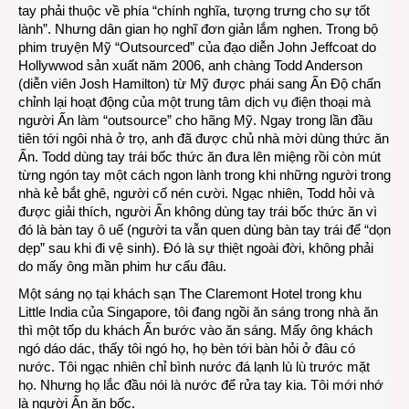
tay phải thuộc về phía “chính nghĩa, tượng trưng cho sự tốt
lành”. Nhưng dân gian họ nghĩ đơn giản lắm nghen. Trong bộ
phim truyện Mỹ “Outsourced” của đạo diễn John Jeffcoat do
Hollywwod sản xuất năm 2006, anh chàng Todd Anderson
(diễn viên Josh Hamilton) từ Mỹ được phái sang Ấn Độ chấn
chỉnh lại hoạt động của một trung tâm dịch vụ điện thoại mà
người Ấn làm “outsource” cho hãng Mỹ. Ngay trong lần đầu
tiên tới ngôi nhà ở trọ, anh đã được chủ nhà mời dùng thức ăn
Ấn. Todd dùng tay trái bốc thức ăn đưa lên miệng rồi còn mút
từng ngón tay một cách ngon lành trong khi những người trong
nhà kẻ bắt ghê, người cố nén cười. Ngạc nhiên, Todd hỏi và
được giải thích, người Ấn không dùng tay trái bốc thức ăn vì
đó là bàn tay ô uế (người ta vẫn quen dùng bàn tay trái để “dọn
dẹp” sau khi đi vệ sinh). Đó là sự thiệt ngoài đời, không phải
do mấy ông mần phim hư cấu đâu.
Một sáng nọ tại khách sạn The Claremont Hotel trong khu
Little India của Singapore, tôi đang ngồi ăn sáng trong nhà ăn
thì một tốp du khách Ấn bước vào ăn sáng. Mấy ông khách
ngó dáo dác, thấy tôi ngó họ, họ bèn tới bàn hỏi ở đâu có
nước. Tôi ngạc nhiên chỉ bình nước đá lạnh lù lù trước mặt
họ. Nhưng họ lắc đầu nói là nước để rửa tay kia. Tôi mới nhớ
là người Ấn ăn bốc.