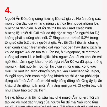
4.
Người Ấn Độ sống cùng hương liệu và gia vị. Họ ăn uống các
món chừa đầy gia vị hạng nặng và thoa lên người những loại
hương vị dân gian. Riết rồi da thịt họ như một chiếc bình
hương liệu biết đi. Cái mùi da thịt đặc trưng của người Ấn Độ
không phải ai cũng chịu nổi. Ở Singapore, nơi có 9,2% trong
tổng số dân 5,2 triệu người là gốc Ấn, tôi đã nhiều lần chứng
kiến cảnh khách trên metro dạt vào một bên hay đứng xích ra
khi có người Ấn lên toa tàu. Lần nọ, ở Singapore, đi metro và
xuống tại trạm Little India giữa khu người Ấn, tôi vô tình lên cái
ngõ Exit nằm ngay khu chợ bán gia vị Ấn Độ và đã quay mòng
mòng khi bất ngờ bị một hỗn hợp gia vị nồng nặc xông vào
mũi. Có một lần, trên chuyến bay từ San Francisco về Taipei,
tôi ngồi ngay bên cạnh một ông khách người Ấn và phải chịu
đựng cái “mùi Ấn” suốt mười mấy tiếng đồng hồ. Ông ấy lại ăn
khẩu phần riêng, toàn món Ấn nặng mùi gia vị. Chuyến bay dài
như chưa bao giờ dài hơn!
Nè nè, hỗng phải tôi nói xấu hay chê người Ấn nghen. Tôi chỉ
tào lao về một đặc trưng của người Ấn để mà “mở rộng tầm
nhìn” và “làm giàu tri thức” thôi mà. Tôi cũng biết giận khi có ai