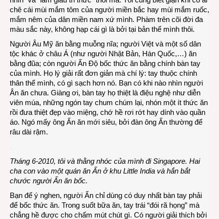
chê cái mùi mắm tôm của người miền bắc hay mùi mắm ruốc,
mắm nêm của dân miền nam xứ mình. Phàm trên cõi đời đa
màu sắc này, không hạp cái gì là bởi tại bản thể mình thôi.
Người Âu Mỹ ăn bằng muỗng nĩa; người Việt và một số dân
tộc khác ở châu Á (như người Nhật Bản, Hàn Quốc,…) ăn
bằng đũa; còn người Ấn Độ bốc thức ăn bằng chính bàn tay
của mình. Họ lý giải rất đơn giản mà chí lý: tay thuộc chính
thân thể mình, có gì sạch hơn nó. Bạn có khi nào nhìn người
Ân ăn chưa. Giàng ơi, bàn tay họ thiệt là điệu nghệ như diễn
viên múa, những ngón tay chum chúm lại, nhón một ít thức ăn
rồi đưa thiệt đẹp vào miệng, chớ hề rơi rớt hay dính vào quần
áo. Ngó mấy ông Ấn ăn mới siêu, bởi đàn ông Ấn thường để
râu dài rậm.
Tháng 6-2010, tôi và thằng nhóc của mình đi Singapore. Hai
cha con vào một quán ăn Ấn ở khu Little India và hắn bắt
chước người Ấn ăn bốc.
Bạn để ý nghen, người Ấn chỉ dùng có duy nhất bàn tay phải
để bốc thức ăn. Trong suốt bữa ăn, tay trái “đói rã họng” mà
chẳng hề được cho chấm mút chút gì. Có người giải thích bởi