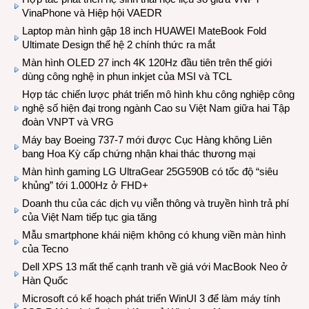
VinaPhone và Hiệp hội VAEDR
Laptop màn hình gập 18 inch HUAWEI MateBook Fold
Ultimate Design thế hệ 2 chính thức ra mắt
Màn hình OLED 27 inch 4K 120Hz đầu tiên trên thế giới
dùng công nghệ in phun inkjet của MSI và TCL
Hợp tác chiến lược phát triển mô hình khu công nghiệp công
nghệ số hiện đại trong ngành Cao su Việt Nam giữa hai Tập
đoàn VNPT và VRG
Máy bay Boeing 737-7 mới được Cục Hàng không Liên
bang Hoa Kỳ cấp chứng nhận khai thác thương mại
Màn hình gaming LG UltraGear 25G590B có tốc độ “siêu
khủng” tới 1.000Hz ở FHD+
Doanh thu của các dịch vụ viễn thông và truyền hình trả phí
của Việt Nam tiếp tục gia tăng
Mẫu smartphone khái niệm không có khung viền màn hình
của Tecno
Dell XPS 13 mất thế cạnh tranh về giá với MacBook Neo ở
Hàn Quốc
Microsoft có kế hoạch phát triển WinUI 3 để làm máy tính