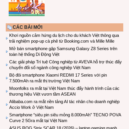
CÁC BÀI MỚI
Khơi nguồn cảm hứng du lịch cho du khách Việt thông qua
trải nghiệm pop-up cà phê từ Booking.com và Mille Mille
Mở bán smartphone gập Samsung Galaxy Z8 Series trên
toàn hệ thống Di Động Việt
Các giải pháp Trí tuệ Công nghiệp từ AVEVA hỗ trợ thúc đẩy
chuyển đổi số ngành công nghiệp Việt Nam
Bộ đôi smartphone Xiaomi REDMI 17 Series với pin
7.500mAh ra mắt thị trường Việt Nam
Moonfolks ra mắt tại Việt Nam thúc đẩy hành trình của các
thương hiệu Việt vươn tầm ASEAN
Alibaba.com ra mắt nền tảng AI tác nhân cho doanh nghiệp
Accio Work ở Việt Nam
Smartphone “siêu pin siêu mỏng 8.000mAh” TECNO POVA
Curve 2 5Gra mắt tại Việt Nam
ASUS ROG Strix SCAR 18 (2026) – laptop gaming mạnh