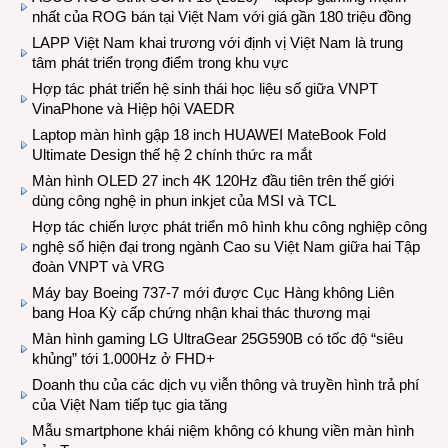
nhất của ROG bán tại Việt Nam với giá gần 180 triệu đồng
LAPP Việt Nam khai trương với định vị Việt Nam là trung
tâm phát triển trọng điểm trong khu vực
Hợp tác phát triển hệ sinh thái học liệu số giữa VNPT
VinaPhone và Hiệp hội VAEDR
Laptop màn hình gập 18 inch HUAWEI MateBook Fold
Ultimate Design thế hệ 2 chính thức ra mắt
Màn hình OLED 27 inch 4K 120Hz đầu tiên trên thế giới
dùng công nghệ in phun inkjet của MSI và TCL
Hợp tác chiến lược phát triển mô hình khu công nghiệp công
nghệ số hiện đại trong ngành Cao su Việt Nam giữa hai Tập
đoàn VNPT và VRG
Máy bay Boeing 737-7 mới được Cục Hàng không Liên
bang Hoa Kỳ cấp chứng nhận khai thác thương mại
Màn hình gaming LG UltraGear 25G590B có tốc độ “siêu
khủng” tới 1.000Hz ở FHD+
Doanh thu của các dịch vụ viễn thông và truyền hình trả phí
của Việt Nam tiếp tục gia tăng
Mẫu smartphone khái niệm không có khung viền màn hình