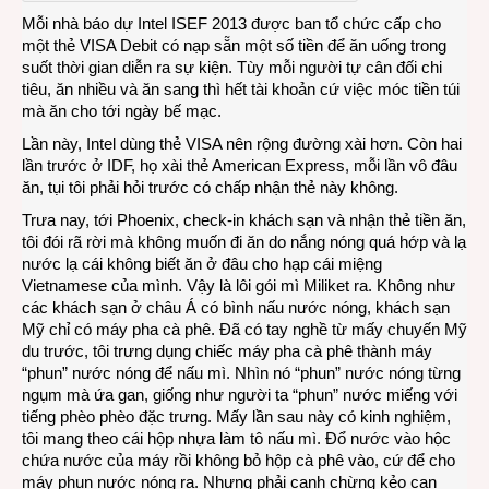
uống
Mỗi nhà báo dự Intel ISEF 2013 được ban tổ chức cấp cho
ngày
một thẻ VISA Debit có nạp sẵn một số tiền để ăn uống trong
đầu
suốt thời gian diễn ra sự kiện. Tùy mỗi người tự cân đối chi
tại
tiêu, ăn nhiều và ăn sang thì hết tài khoản cứ việc móc tiền túi
Phoe
mà ăn cho tới ngày bế mạc.
Lần này, Intel dùng thẻ VISA nên rộng đường xài hơn. Còn hai
lần trước ở IDF, họ xài thẻ American Express, mỗi lần vô đâu
ăn, tụi tôi phải hỏi trước có chấp nhận thẻ này không.
Trưa nay, tới Phoenix, check-in khách sạn và nhận thẻ tiền ăn,
tôi đói rã rời mà không muốn đi ăn do nắng nóng quá hớp và lạ
nước lạ cái không biết ăn ở đâu cho hạp cái miệng
Vietnamese của mình. Vậy là lôi gói mì Miliket ra. Không như
các khách sạn ở châu Á có bình nấu nước nóng, khách sạn
Mỹ chỉ có máy pha cà phê. Đã có tay nghề từ mấy chuyến Mỹ
du trước, tôi trưng dụng chiếc máy pha cà phê thành máy
“phun” nước nóng để nấu mì. Nhìn nó “phun” nước nóng từng
ngụm mà ứa gan, giống như người ta “phun” nước miếng với
tiếng phèo phèo đặc trưng. Mấy lần sau này có kinh nghiệm,
tôi mang theo cái hộp nhựa làm tô nấu mì. Đổ nước vào hộc
chứa nước của máy rồi không bỏ hộp cà phê vào, cứ để cho
máy phun nước nóng ra. Nhưng phải canh chừng kẻo cạn