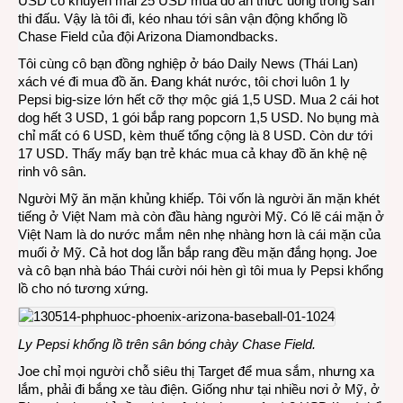
USD có khuyến mãi 25 USD mua đồ ăn thức uống trong sân
thi đấu. Vậy là tôi đi, kéo nhau tới sân vận động khổng lồ
Chase Field của đội Arizona Diamondbacks.
Tôi cùng cô bạn đồng nghiệp ở báo Daily News (Thái Lan)
xách vé đi mua đồ ăn. Đang khát nước, tôi chơi luôn 1 ly
Pepsi big-size lớn hết cỡ thợ mộc giá 1,5 USD. Mua 2 cái hot
dog hết 3 USD, 1 gói bắp rang popcorn 1,5 USD. No bụng mà
chỉ mất có 6 USD, kèm thuế tổng cộng là 8 USD. Còn dư tới
17 USD. Thấy mấy bạn trẻ khác mua cả khay đồ ăn khệ nệ
rinh vô sân.
Người Mỹ ăn mặn khủng khiếp. Tôi vốn là người ăn mặn khét
tiếng ở Việt Nam mà còn đầu hàng người Mỹ. Có lẽ cái mặn ở
Việt Nam là do nước mắm nên nhẹ nhàng hơn là cái mặn của
muối ở Mỹ. Cả hot dog lẫn bắp rang đều mặn đắng họng. Joe
và cô bạn nhà báo Thái cười nói hèn gì tôi mua ly Pepsi khổng
lồ cho nó tương xứng.
Ly Pepsi khổng lồ trên sân bóng chày Chase Field.
Joe chỉ mọi người chỗ siêu thị Target để mua sắm, nhưng xa
lắm, phải đi bắng xe tàu điện. Giống như tại nhiều nơi ở Mỹ, ở