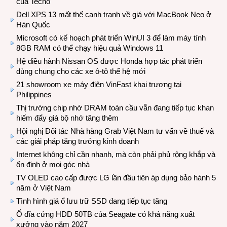
của Tecno
Dell XPS 13 mất thế cạnh tranh về giá với MacBook Neo ở
Hàn Quốc
Microsoft có kế hoạch phát triển WinUI 3 để làm máy tính
8GB RAM có thể chạy hiệu quả Windows 11
Hệ điều hành Nissan OS được Honda hợp tác phát triển
dùng chung cho các xe ô-tô thế hệ mới
21 showroom xe máy điện VinFast khai trương tại
Philippines
Thị trường chip nhớ DRAM toàn cầu vẫn đang tiếp tục khan
hiếm đẩy giá bộ nhớ tăng thêm
Hội nghị Đối tác Nhà hàng Grab Việt Nam tư vấn về thuế và
các giải pháp tăng trưởng kinh doanh
Internet không chỉ cần nhanh, mà còn phải phủ rộng khắp và
ổn định ở mọi góc nhà
TV OLED cao cấp được LG lần đầu tiên áp dụng bảo hành 5
năm ở Việt Nam
Tình hình giá ổ lưu trữ SSD đang tiếp tục tăng
Ổ đĩa cứng HDD 50TB của Seagate có khả năng xuất
xưởng vào năm 2027