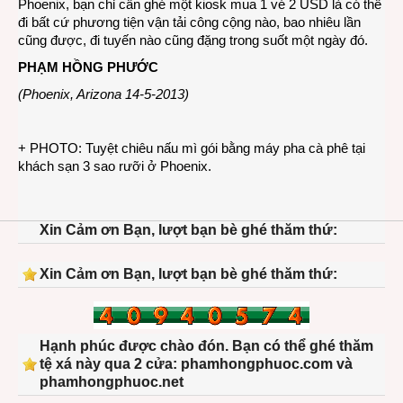
Phoenix, bạn chỉ cần ghé một kiosk mua 1 vé 2 USD là có thể
đi bất cứ phương tiện vận tải công cộng nào, bao nhiêu lần
cũng được, đi tuyến nào cũng đặng trong suốt một ngày đó.
PHẠM HỒNG PHƯỚC
(Phoenix, Arizona 14-5-2013)
+ PHOTO: Tuyệt chiêu nấu mì gói bằng máy pha cà phê tại
khách sạn 3 sao rưỡi ở Phoenix.
Xin Cảm ơn Bạn, lượt bạn bè ghé thăm thứ:
Xin Cảm ơn Bạn, lượt bạn bè ghé thăm thứ:
Hạnh phúc được chào đón. Bạn có thể ghé thăm
tệ xá này qua 2 cửa: phamhongphuoc.com và
phamhongphuoc.net