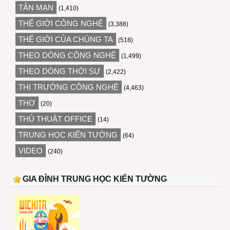
TẢN MẠN
(1,410)
THẾ GIỚI CÔNG NGHỆ
(3,388)
THẾ GIỚI CỦA CHÚNG TA
(518)
THEO DÒNG CÔNG NGHỆ
(1,499)
THEO DÒNG THỜI SỰ
(2,422)
THỊ TRƯỜNG CÔNG NGHỆ
(4,463)
THƠ
(20)
THỦ THUẬT OFFICE
(14)
TRUNG HỌC KIẾN TƯỜNG
(64)
VIDEO
(240)
GIA ĐÌNH TRUNG HỌC KIẾN TƯỜNG