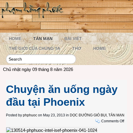
HOME
TẢN MẠN
BÀI VIẾT
THẾ GIỚI CỦA CHÚNG TA
THƠ
HOME
Chủ nhật ngày 09 tháng 8 năm 2026
Chuyện ăn uống ngày
đầu tại Phoenix
Posted by
phphuoc
on May 23, 2013 in
DỌC ĐƯỜNG GIÓ BỤI
,
TẢN MẠN
on
Comments Off
Chuy
ăn