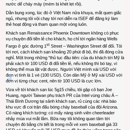
nước dể cháy máy (mém bị khét lẹt rồi).
Dằn bụng xong, lúc đó ở Việt Nam nửa khuya, mắt quen giấc
ngủ, nhưng tôi vội chạy tới nơi diễn ra ISEF để đăng ký làm
thẻ hoạt động và tham quan một vòng luôn.
Khách sạn Renaissance Phoenix Downtown không có phục
vụ chuyện đổi tiền lẻ cho khách, họ chỉ tới ngân hàng Wells
st
Fargo ở góc đường 1
Street – Washington Street để đổi. Tôi
tới nơi, cách khách sạn khoảng 20 phút đi bộ, thì đã đóng cửa
nghỉ. Một trong những “thủ tục đầu tiên: của du khách tới Mỹ là
phải xách tờ 100 USD đi đổi tiền lẻ, nếu không thì bó tay, vì
không thể mua lặt vặt được. Người Việt mình xài USD với
đơn vị tính là 1 vé (100 USD). Còn dân Mỹ ở Mỹ xài USD với
đơn vị từng chục cent, nên tờ 100 USD là cực lớn.
Vừa về tới khách sạn lúc 5g15 chiều, tôi gặp cô bạn Joe
Huang, người Taiwan phụ trách PR của Intel vùng châu Á –
Thái Bình Dương tại sảnh khách sạn, rủ cùng các nhà báo
khu vực đi coi trận đấu bóng chày baseball của đội Arizona.
Cô nàng khích tướng: có mấy nàng sinh viên cheerleader
nhảy múa vui mắt lắm. Bữa nay tôi không quan tâm tới
chuyện đó bằng chi tiết là trong mỗi vé xem baseball giá 33