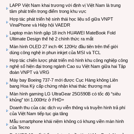
LAPP Việt Nam khai trương với định vị Việt Nam là trung
tâm phát triển trọng điểm trong khu vực
Hợp tác phát triển hệ sinh thái học liệu số giữa VNPT
VinaPhone và Hiệp hội VAEDR
Laptop màn hình gập 18 inch HUAWEI MateBook Fold
Ultimate Design thế hệ 2 chính thức ra mắt
Màn hình OLED 27 inch 4K 120Hz đầu tiên trên thế giới
dùng công nghệ in phun inkjet của MSI và TCL
Hợp tác chiến lược phát triển mô hình khu công nghiệp công
nghệ số hiện đại trong ngành Cao su Việt Nam giữa hai Tập
đoàn VNPT và VRG
Máy bay Boeing 737-7 mới được Cục Hàng không Liên
bang Hoa Kỳ cấp chứng nhận khai thác thương mại
Màn hình gaming LG UltraGear 25G590B có tốc độ “siêu
khủng” tới 1.000Hz ở FHD+
Doanh thu của các dịch vụ viễn thông và truyền hình trả phí
của Việt Nam tiếp tục gia tăng
Mẫu smartphone khái niệm không có khung viền màn hình
của Tecno