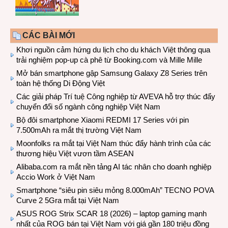
CÁC BÀI MỚI
Khơi nguồn cảm hứng du lịch cho du khách Việt thông qua
trải nghiệm pop-up cà phê từ Booking.com và Mille Mille
Mở bán smartphone gập Samsung Galaxy Z8 Series trên
toàn hệ thống Di Động Việt
Các giải pháp Trí tuệ Công nghiệp từ AVEVA hỗ trợ thúc đẩy
chuyển đổi số ngành công nghiệp Việt Nam
Bộ đôi smartphone Xiaomi REDMI 17 Series với pin
7.500mAh ra mắt thị trường Việt Nam
Moonfolks ra mắt tại Việt Nam thúc đẩy hành trình của các
thương hiệu Việt vươn tầm ASEAN
Alibaba.com ra mắt nền tảng AI tác nhân cho doanh nghiệp
Accio Work ở Việt Nam
Smartphone “siêu pin siêu mỏng 8.000mAh” TECNO POVA
Curve 2 5Gra mắt tại Việt Nam
ASUS ROG Strix SCAR 18 (2026) – laptop gaming mạnh
nhất của ROG bán tại Việt Nam với giá gần 180 triệu đồng