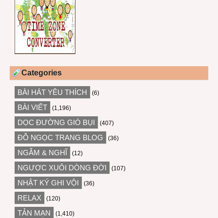
Categories
BÀI HÁT YÊU THÍCH
(6)
BÀI VIẾT
(1,196)
DỌC ĐƯỜNG GIÓ BỤI
(407)
ĐỖ NGỌC TRANG BLOG
(36)
NGẪM & NGHĨ
(12)
NGƯỢC XUÔI DÒNG ĐỜI
(107)
NHẬT KÝ GHI VỘI
(36)
RELAX
(120)
TẢN MẠN
(1,410)