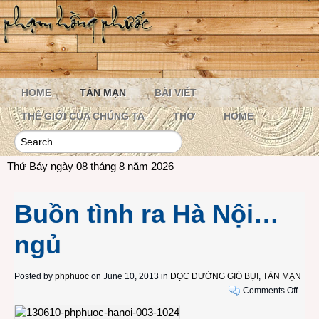
HOME
TẢN MẠN
BÀI VIẾT
THẾ GIỚI CỦA CHÚNG TA
THƠ
HOME
Thứ Bảy ngày 08 tháng 8 năm 2026
Buồn tình ra Hà Nội…
ngủ
Posted by
phphuoc
on June 10, 2013 in
DỌC ĐƯỜNG GIÓ BỤI
,
TẢN MẠN
on
Comments Off
Buồn
tình