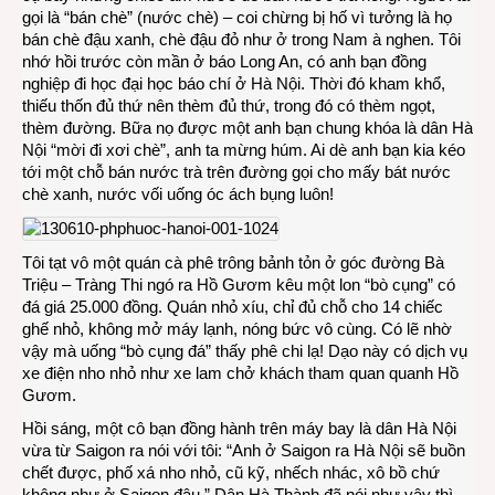
gọi là “bán chè” (nước chè) – coi chừng bị hố vì tưởng là họ
bán chè đậu xanh, chè đậu đỏ như ở trong Nam à nghen. Tôi
nhớ hồi trước còn mần ở báo Long An, có anh bạn đồng
nghiệp đi học đại học báo chí ở Hà Nội. Thời đó kham khổ,
thiếu thốn đủ thứ nên thèm đủ thứ, trong đó có thèm ngọt,
thèm đường. Bữa nọ được một anh bạn chung khóa là dân Hà
Nội “mời đi xơi chè”, anh ta mừng húm. Ai dè anh bạn kia kéo
tới một chỗ bán nước trà trên đường gọi cho mấy bát nước
chè xanh, nước vối uống óc ách bụng luôn!
Tôi tạt vô một quán cà phê trông bảnh tỏn ở góc đường Bà
Triệu – Tràng Thi ngó ra Hồ Gươm kêu một lon “bò cụng” có
đá giá 25.000 đồng. Quán nhỏ xíu, chỉ đủ chỗ cho 14 chiếc
ghế nhỏ, không mở máy lạnh, nóng bức vô cùng. Có lẽ nhờ
vậy mà uống “bò cụng đá” thấy phê chi lạ! Dạo này có dịch vụ
xe điện nho nhỏ như xe lam chở khách tham quan quanh Hồ
Gươm.
Hồi sáng, một cô bạn đồng hành trên máy bay là dân Hà Nội
vừa từ Saigon ra nói với tôi: “Anh ở Saigon ra Hà Nội sẽ buồn
chết được, phố xá nho nhỏ, cũ kỹ, nhếch nhác, xô bồ chứ
không như ở Saigon đâu.” Dân Hà Thành đã nói như vậy thì