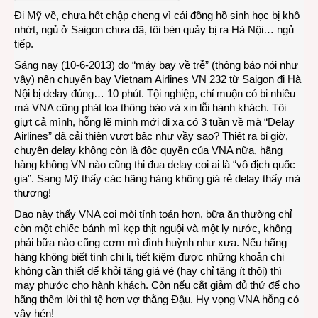
ra
Đi Mỹ về, chưa hết chập cheng vì cái đồng hồ sinh học bị khô
Hà
nhớt, ngủ ở Saigon chưa đã, tôi bèn quảy bị ra Hà Nội… ngủ
Nội…
tiếp.
ngủ
Sáng nay (10-6-2013) do “máy bay về trễ” (thông báo nói như
vậy) nên chuyến bay Vietnam Airlines VN 232 từ Saigon đi Hà
Nội bị delay đúng… 10 phút. Tội nghiệp, chỉ muộn có bi nhiêu
mà VNA cũng phát loa thông báo và xin lỗi hành khách. Tôi
giựt cả mình, hỗng lẽ mình mới đi xa có 3 tuần về mà “Delay
Airlines” đã cải thiện vượt bậc như vầy sao? Thiệt ra bi giờ,
chuyện delay không còn là độc quyền của VNA nữa, hãng
hàng không VN nào cũng thi đua delay coi ai là “vô địch quốc
gia”. Sang Mỹ thấy các hãng hàng không giá rẻ delay thấy mà
thương!
Dạo này thấy VNA coi mòi tính toán hơn, bữa ăn thường chỉ
còn một chiếc bánh mì kẹp thịt nguội và một ly nước, không
phải bữa nào cũng cơm mì đình huỳnh như xưa. Nếu hãng
hàng không biết tính chi li, tiết kiệm được những khoản chi
không cần thiết để khỏi tăng giá vé (hay chỉ tăng ít thôi) thì
may phước cho hành khách. Còn nếu cắt giảm đủ thứ để cho
hãng thêm lời thì tệ hơn vợ thằng Đậu. Hy vọng VNA hỗng có
vậy hén!