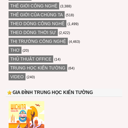
THẾ GIỚI CÔNG NGHỆ
(3,388)
THẾ GIỚI CỦA CHÚNG TA
(518)
THEO DÒNG CÔNG NGHỆ
(1,499)
THEO DÒNG THỜI SỰ
(2,422)
THỊ TRƯỜNG CÔNG NGHỆ
(4,463)
THƠ
(20)
THỦ THUẬT OFFICE
(14)
TRUNG HỌC KIẾN TƯỜNG
(64)
VIDEO
(240)
GIA ĐÌNH TRUNG HỌC KIẾN TƯỜNG