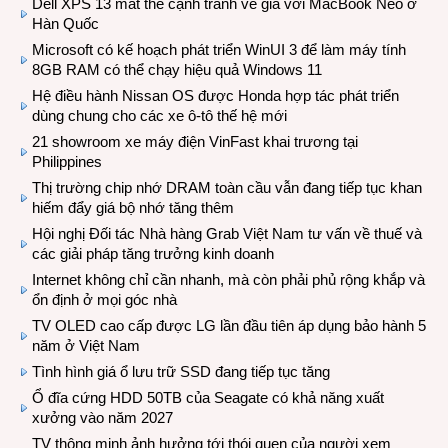
Dell XPS 13 mất thế cạnh tranh về giá với MacBook Neo ở
Hàn Quốc
Microsoft có kế hoạch phát triển WinUI 3 để làm máy tính
8GB RAM có thể chạy hiệu quả Windows 11
Hệ điều hành Nissan OS được Honda hợp tác phát triển
dùng chung cho các xe ô-tô thế hệ mới
21 showroom xe máy điện VinFast khai trương tại
Philippines
Thị trường chip nhớ DRAM toàn cầu vẫn đang tiếp tục khan
hiếm đẩy giá bộ nhớ tăng thêm
Hội nghị Đối tác Nhà hàng Grab Việt Nam tư vấn về thuế và
các giải pháp tăng trưởng kinh doanh
Internet không chỉ cần nhanh, mà còn phải phủ rộng khắp và
ổn định ở mọi góc nhà
TV OLED cao cấp được LG lần đầu tiên áp dụng bảo hành 5
năm ở Việt Nam
Tình hình giá ổ lưu trữ SSD đang tiếp tục tăng
Ổ đĩa cứng HDD 50TB của Seagate có khả năng xuất
xưởng vào năm 2027
TV thông minh ảnh hưởng tới thói quen của người xem