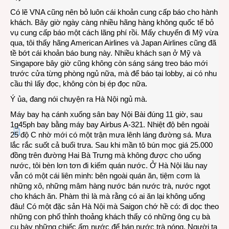
Có lẽ VNA cũng nên bỏ luôn cái khoản cung cấp báo cho hành
khách. Bây giờ ngày càng nhiều hãng hàng không quốc tế bỏ
vụ cung cấp báo một cách lãng phí rồi. Mấy chuyến đi Mỹ vừa
qua, tôi thấy hãng American Airlines và Japan Airlines cũng đã
tề bớt cái khoản báo bung này. Nhiều khách sạn ở Mỹ và
Singapore bây giờ cũng không còn sáng sáng treo báo mới
trước cửa từng phòng ngủ nữa, mà để báo tại lobby, ai có nhu
cầu thì lấy đọc, không còn bị ép đọc nữa.
Ý ủa, đang nói chuyện ra Hà Nội ngủ mà.
Máy bay hạ cánh xuống sân bay Nội Bài đúng 11 giờ, sau
1g45ph bay bằng máy bay Airbus A-321. Nhiệt độ bên ngoài
25 độ C nhờ mới có một trận mưa lênh láng đường sá. Mưa
lắc rắc suốt cả buổi trưa. Sau khi mần tô bún mọc giá 25.000
đồng trên đường Hai Bà Trưng mà không được cho uống
nước, tôi bèn lơn tơn đi kiếm quán nước. Ở Hà Nội lâu nay
vẫn có một cái liên minh: bên ngoài quán ăn, tiệm cơm là
những xô, những mâm hàng nước bán nước trà, nước ngọt
cho khách ăn. Phàm thì là mà rằng có ai ăn lại không uống
đâu! Có một đặc sản Hà Nội mà Saigon chớ hề có: đi dọc theo
những con phố thỉnh thoảng khách thấy có những ông cụ bà
cụ bày những chiếc ấm nước để bán nước trà nóng. Người ta