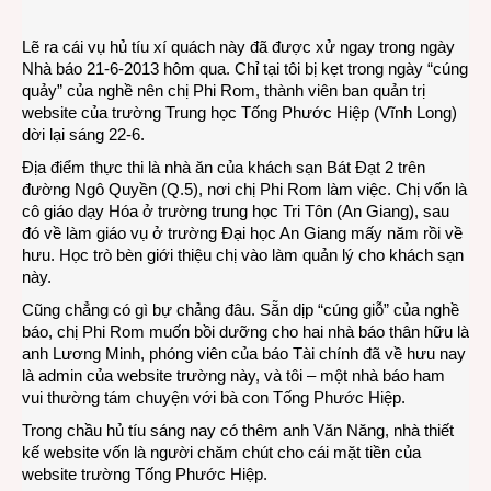
Hủ
tíu
Lẽ ra cái vụ hủ tíu xí quách này đã được xử ngay trong ngày
xí
Nhà báo 21-6-2013 hôm qua. Chỉ tại tôi bị kẹt trong ngày “cúng
quác
quảy” của nghề nên chị Phi Rom, thành viên ban quản trị
cho
website của trường Trung học Tống Phước Hiệp (Vĩnh Long)
nhữn
dời lại sáng 22-6.
nhà
báo
Địa điểm thực thi là nhà ăn của khách sạn Bát Đạt 2 trên
hết
đường Ngô Quyền (Q.5), nơi chị Phi Rom làm việc. Chị vốn là
xí
cô giáo dạy Hóa ở trường trung học Tri Tôn (An Giang), sau
quác
đó về làm giáo vụ ở trường Đại học An Giang mấy năm rồi về
hưu. Học trò bèn giới thiệu chị vào làm quản lý cho khách sạn
này.
Cũng chẳng có gì bự chảng đâu. Sẵn dịp “cúng giỗ” của nghề
báo, chị Phi Rom muốn bồi dưỡng cho hai nhà báo thân hữu là
anh Lương Minh, phóng viên của báo Tài chính đã về hưu nay
là admin của website trường này, và tôi – một nhà báo ham
vui thường tám chuyện với bà con Tống Phước Hiệp.
Trong chầu hủ tíu sáng nay có thêm anh Văn Năng, nhà thiết
kế website vốn là người chăm chút cho cái mặt tiền của
website trường Tống Phước Hiệp.