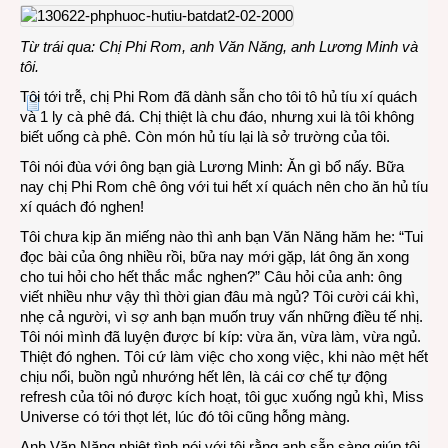
Từ trái qua: Chị Phi Rom, anh Văn Năng, anh Lương Minh và
tôi.
Tôi tới trễ, chị Phi Rom đã dành sẵn cho tôi tô hủ tíu xí quách
và 1 ly cà phê đá. Chị thiệt là chu đáo, nhưng xui là tôi không
biết uống cà phê. Còn món hủ tíu lại là sở trường của tôi.
Tôi nói đùa với ông bạn già Lương Minh: Ăn gì bổ nấy. Bữa
nay chị Phi Rom chê ông với tui hết xí quách nên cho ăn hủ tíu
xí quách đó nghen!
Tôi chưa kịp ăn miếng nào thì anh bạn Văn Năng hăm he: “Tui
đọc bài của ông nhiều rồi, bữa nay mới gặp, lát ông ăn xong
cho tui hỏi cho hết thắc mắc nghen?” Câu hỏi của anh: ông
viết nhiều như vậy thì thời gian đâu mà ngủ? Tôi cười cái khì,
nhẹ cả người, vì sợ anh bạn muốn truy vấn những điều tế nhị.
Tôi nói mình đã luyện được bí kíp: vừa ăn, vừa làm, vừa ngủ.
Thiệt đó nghen. Tôi cứ làm việc cho xong việc, khi nào mệt hết
chịu nổi, buồn ngủ nhướng hết lên, là cái cơ chế tự động
refresh của tôi nó được kích hoạt, tôi gục xuống ngủ khì, Miss
Universe có tới thọt lét, lúc đó tôi cũng hỗng màng.
Anh Văn Năng nhiệt tình nói với tôi rằng anh sẵn sàng giúp tôi