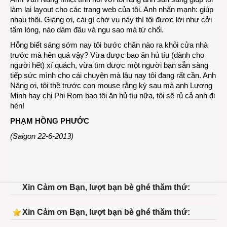
làm lại layout cho các trang web của tôi. Anh nhấn mạnh: giúp
nhau thôi. Giàng ơi, cái gì chớ vụ này thì tôi được lời như cởi
tấm lòng, nào dám đâu và ngu sao mà từ chối.
Hỗng biết sáng sớm nay tôi bước chân nào ra khỏi cửa nhà
trước mà hên quá vậy? Vừa được bao ăn hủ tíu (dành cho
người hết) xí quách, vừa tìm được một người bạn sẵn sàng
tiếp sức mình cho cái chuyện mà lâu nay tôi đang rất cần. Anh
Năng ơi, tôi thề trước con mouse rằng kỳ sau mà anh Lương
Minh hay chị Phi Rom bao tôi ăn hủ tíu nữa, tôi sẽ rủ cả anh đi
hén!
PHẠM HỒNG PHƯỚC
(Saigon 22-6-2013)
Xin Cảm ơn Bạn, lượt bạn bè ghé thăm thứ:
Xin Cảm ơn Bạn, lượt bạn bè ghé thăm thứ: