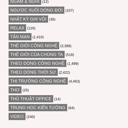
NGẪM & NGHĨ
(12)
NGƯỢC XUÔI DÒNG ĐỜI
(107)
NHẬT KÝ GHI VỘI
(36)
RELAX
(120)
TẢN MẠN
(1,410)
THẾ GIỚI CÔNG NGHỆ
(3,388)
THẾ GIỚI CỦA CHÚNG TA
(518)
THEO DÒNG CÔNG NGHỆ
(1,499)
THEO DÒNG THỜI SỰ
(2,422)
THỊ TRƯỜNG CÔNG NGHỆ
(4,463)
THƠ
(20)
THỦ THUẬT OFFICE
(14)
TRUNG HỌC KIẾN TƯỜNG
(64)
VIDEO
(240)