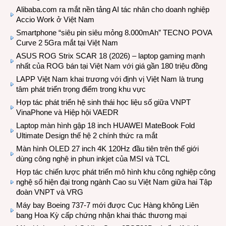
Alibaba.com ra mắt nền tảng AI tác nhân cho doanh nghiệp
Accio Work ở Việt Nam
Smartphone “siêu pin siêu mỏng 8.000mAh” TECNO POVA
Curve 2 5Gra mắt tại Việt Nam
ASUS ROG Strix SCAR 18 (2026) – laptop gaming mạnh
nhất của ROG bán tại Việt Nam với giá gần 180 triệu đồng
LAPP Việt Nam khai trương với định vị Việt Nam là trung
tâm phát triển trọng điểm trong khu vực
Hợp tác phát triển hệ sinh thái học liệu số giữa VNPT
VinaPhone và Hiệp hội VAEDR
Laptop màn hình gập 18 inch HUAWEI MateBook Fold
Ultimate Design thế hệ 2 chính thức ra mắt
Màn hình OLED 27 inch 4K 120Hz đầu tiên trên thế giới
dùng công nghệ in phun inkjet của MSI và TCL
Hợp tác chiến lược phát triển mô hình khu công nghiệp công
nghệ số hiện đại trong ngành Cao su Việt Nam giữa hai Tập
đoàn VNPT và VRG
Máy bay Boeing 737-7 mới được Cục Hàng không Liên
bang Hoa Kỳ cấp chứng nhận khai thác thương mại