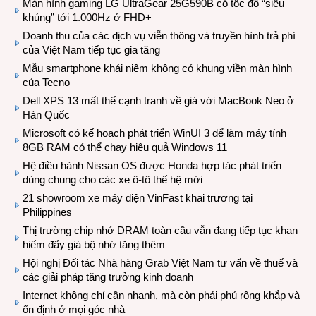
Màn hình gaming LG UltraGear 25G590B có tốc độ “siêu
khủng” tới 1.000Hz ở FHD+
Doanh thu của các dịch vụ viễn thông và truyền hình trả phí
của Việt Nam tiếp tục gia tăng
Mẫu smartphone khái niệm không có khung viền màn hình
của Tecno
Dell XPS 13 mất thế cạnh tranh về giá với MacBook Neo ở
Hàn Quốc
Microsoft có kế hoạch phát triển WinUI 3 để làm máy tính
8GB RAM có thể chạy hiệu quả Windows 11
Hệ điều hành Nissan OS được Honda hợp tác phát triển
dùng chung cho các xe ô-tô thế hệ mới
21 showroom xe máy điện VinFast khai trương tại
Philippines
Thị trường chip nhớ DRAM toàn cầu vẫn đang tiếp tục khan
hiếm đẩy giá bộ nhớ tăng thêm
Hội nghị Đối tác Nhà hàng Grab Việt Nam tư vấn về thuế và
các giải pháp tăng trưởng kinh doanh
Internet không chỉ cần nhanh, mà còn phải phủ rộng khắp và
ổn định ở mọi góc nhà