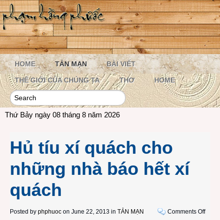
HOME
TẢN MẠN
BÀI VIẾT
THẾ GIỚI CỦA CHÚNG TA
THƠ
HOME
Thứ Bảy ngày 08 tháng 8 năm 2026
Hủ tíu xí quách cho
những nhà báo hết xí
quách
on
Posted by
phphuoc
on June 22, 2013 in
TẢN MẠN
Comments Off