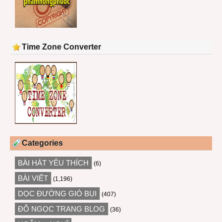
Time Zone Converter
Categories
BÀI HÁT YÊU THÍCH
(6)
BÀI VIẾT
(1,196)
DỌC ĐƯỜNG GIÓ BỤI
(407)
ĐỖ NGỌC TRANG BLOG
(36)