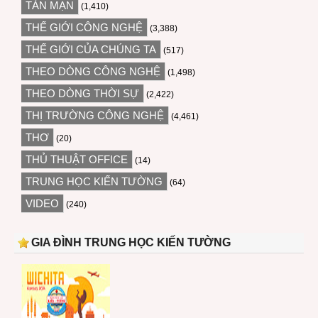
TẢN MẠN
(1,410)
THẾ GIỚI CÔNG NGHỆ
(3,388)
THẾ GIỚI CỦA CHÚNG TA
(517)
THEO DÒNG CÔNG NGHỆ
(1,498)
THEO DÒNG THỜI SỰ
(2,422)
THỊ TRƯỜNG CÔNG NGHỆ
(4,461)
THƠ
(20)
THỦ THUẬT OFFICE
(14)
TRUNG HỌC KIẾN TƯỜNG
(64)
VIDEO
(240)
GIA ĐÌNH TRUNG HỌC KIẾN TƯỜNG