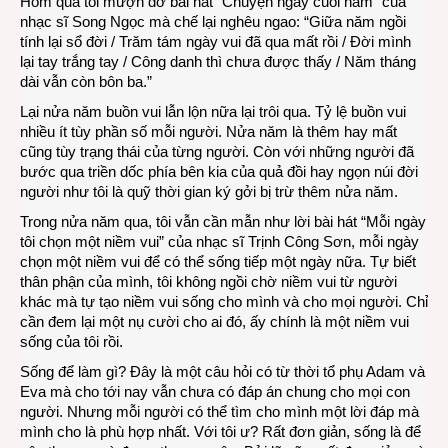
Hôm qua tôi mượn đỡ bài hát “Chuyện ngày cuối năm” của
Year
nhạc sĩ Song Ngọc mà chế lại nghêu ngao: “Giữa năm ngồi
2013
tính lại sổ đời / Trăm tám ngày vui đã qua mất rồi / Đời mình
lại tay trắng tay / Công danh thì chưa được thấy / Năm tháng
dài vẫn còn bôn ba.”
Lại nửa năm buồn vui lẫn lộn nữa lại trôi qua. Tỷ lệ buồn vui
nhiều ít tùy phần số mỗi người. Nửa năm là thêm hay mất
cũng tùy trạng thái của từng người. Còn với những người đã
bước qua triền dốc phía bên kia của quả đồi hay ngọn núi đời
người như tôi là quỹ thời gian ký gởi bị trừ thêm nửa năm.
Trong nửa năm qua, tôi vẫn cần mẫn như lời bài hát “Mỗi ngày
tôi chọn một niềm vui” của nhạc sĩ Trịnh Công Sơn, mỗi ngày
chọn một niềm vui để có thể sống tiếp một ngày nữa. Tự biết
thân phận của mình, tôi không ngồi chờ niềm vui từ người
khác mà tự tạo niềm vui sống cho mình và cho mọi người. Chỉ
cần đem lại một nụ cười cho ai đó, ấy chính là một niềm vui
sống của tôi rồi.
Sống để làm gì? Đây là một câu hỏi có từ thời tổ phụ Adam và
Eva mà cho tới nay vẫn chưa có đáp án chung cho mọi con
người. Nhưng mỗi người có thể tìm cho mình một lời đáp mà
mình cho là phù hợp nhất. Với tôi ư? Rất đơn giản, sống là để