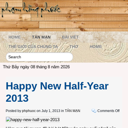
HOME
TẢN MẠN
BÀI VIẾT
THẾ GIỚI CỦA CHÚNG TA
THƠ
HOME
Thứ Bảy ngày 08 tháng 8 năm 2026
Happy New Half-Year
2013
on
Posted by
phphuoc
on July 1, 2013 in
TẢN MẠN
Comments Off
Happ
New
Half-