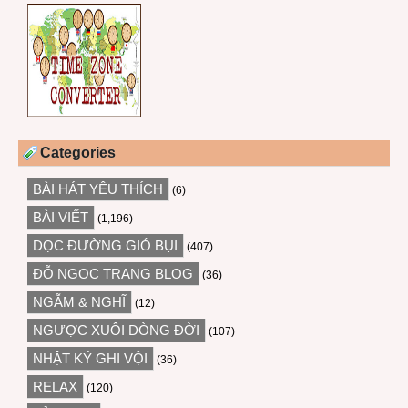
Categories
BÀI HÁT YÊU THÍCH
(6)
BÀI VIẾT
(1,196)
DỌC ĐƯỜNG GIÓ BỤI
(407)
ĐỖ NGỌC TRANG BLOG
(36)
NGẪM & NGHĨ
(12)
NGƯỢC XUÔI DÒNG ĐỜI
(107)
NHẬT KÝ GHI VỘI
(36)
RELAX
(120)