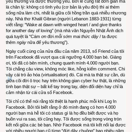
yêu thương và được thương yêu. Bởi lẽ cũng rất đơn giản mà
là chân lý: không có tình yêu (cơ bản là yêu đời) thì ai thèm
sống nữa làm chi, nhất là giữa cõi hồng trần quá nhiễu nhương
này. Nhà thơ Khalil Gibran (người Lebanon 1883-1931) từng
viết rằng: “Wake at dawn with winged heart / and give thanks
for another day of loving” (mà nhà văn Nguyễn Nhật Ánh dịch
quá tuyệt là “Cám
ơn
đời
mỗi sớm
mai
thức dậy
/ ta được
thêm
ngày
nữa để yêu thương”).
Ngày cuối cùng của nửa đầu của năm 2013, số Friend của tôi
trên Facebook đã vượt qua cái ngưỡng 4.000 bạn bè. Giàng
ơi, tôi đã có bên mình, chung quanh mình 4.000 người bạn.
Tôi chẳng câu view, không móc like, hỗng kiếm comment. Chi
vậy cái trò ảo hóa (virtualisation) đó. Cái mà ta thật sự cần, dù
giữa cõi đời ô trọc hay trên không gian cyber hư thật, là những
tình bạn thật sự – bất kể tay trong tay, diện đối diện hay chỉ là
cảm nhận từ cái cửa sổ Facebook.
Tôi chỉ có thể nói rằng tôi thiệt là hạnh phúc mỗi khi Log In
Facebook. Bởi tôi biết rằng ở đó mình đang có hơn 4.000
người bạn mà hễ tôi có status gì là họ đều biết được và họ
buồn vui ra sao, tôi cũng hay. Tôi được sống trong vòng tròn
kết nối giữa các bè bạn. Nhờ Facebook mà tôi kết nối lại được
với nhiều người bạn cũ từng “đứt dây chuông” bao nhiêu năm