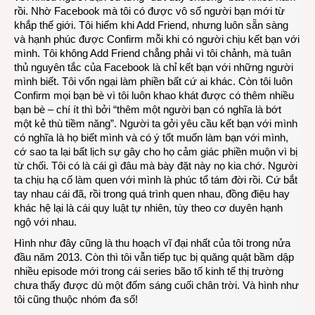
rồi. Nhờ Facebook mà tôi có được vô số người bạn mới từ
khắp thế giới. Tôi hiếm khi Add Friend, nhưng luôn sẵn sàng
và hạnh phúc được Confirm mỗi khi có người chịu kết bạn với
mình. Tôi không Add Friend chẳng phải vì tôi chảnh, mà tuân
thủ nguyên tắc của Facebook là chỉ kết bạn với những người
mình biết. Tôi vốn ngại làm phiền bất cứ ai khác. Còn tôi luôn
Confirm mọi bạn bè vì tôi luôn khao khát được có thêm nhiều
bạn bè – chí ít thì bởi “thêm một người bạn có nghĩa là bớt
một kẻ thù tiềm năng”. Người ta gởi yêu cầu kết bạn với mình
có nghĩa là họ biết mình và có ý tốt muốn làm bạn với mình,
cớ sao ta lại bất lịch sự gây cho họ cảm giác phiền muộn vì bị
từ chối. Tôi có là cái gì đâu mà bày đặt này nọ kia chớ. Người
ta chịu hạ cố làm quen với mình là phúc tổ tám đời rồi. Cứ bắt
tay nhau cái đã, rồi trong quá trình quen nhau, đồng điệu hay
khác hệ lại là cái quy luật tự nhiên, tùy theo cơ duyên hạnh
ngộ với nhau.
Hình như đây cũng là thu hoạch vĩ đại nhất của tôi trong nửa
đầu năm 2013. Còn thì tôi vẫn tiếp tục bị quăng quật bầm dập
nhiều episode mới trong cái series bão tố kinh tế thị trường
chưa thấy được dù một đốm sáng cuối chân trời. Và hình như
tôi cũng thuộc nhóm đa số!