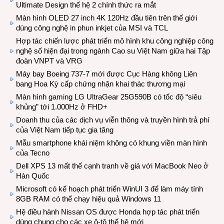
Ultimate Design thế hệ 2 chính thức ra mắt
Màn hình OLED 27 inch 4K 120Hz đầu tiên trên thế giới
dùng công nghệ in phun inkjet của MSI và TCL
Hợp tác chiến lược phát triển mô hình khu công nghiệp công
nghệ số hiện đại trong ngành Cao su Việt Nam giữa hai Tập
đoàn VNPT và VRG
Máy bay Boeing 737-7 mới được Cục Hàng không Liên
bang Hoa Kỳ cấp chứng nhận khai thác thương mại
Màn hình gaming LG UltraGear 25G590B có tốc độ “siêu
khủng” tới 1.000Hz ở FHD+
Doanh thu của các dịch vụ viễn thông và truyền hình trả phí
của Việt Nam tiếp tục gia tăng
Mẫu smartphone khái niệm không có khung viền màn hình
của Tecno
Dell XPS 13 mất thế cạnh tranh về giá với MacBook Neo ở
Hàn Quốc
Microsoft có kế hoạch phát triển WinUI 3 để làm máy tính
8GB RAM có thể chạy hiệu quả Windows 11
Hệ điều hành Nissan OS được Honda hợp tác phát triển
dùng chung cho các xe ô-tô thế hệ mới