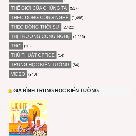
THẾ GIỚI CỦA CHÚNG TA
(517)
THEO DÒNG CÔNG NGHỆ
(1,498)
THEO DÒNG THỜI SỰ
(2,422)
THỊ TRƯỜNG CÔNG NGHỆ
(4,456)
THƠ
(20)
THỦ THUẬT OFFICE
(14)
TRUNG HỌC KIẾN TƯỜNG
(64)
VIDEO
(240)
GIA ĐÌNH TRUNG HỌC KIẾN TƯỜNG