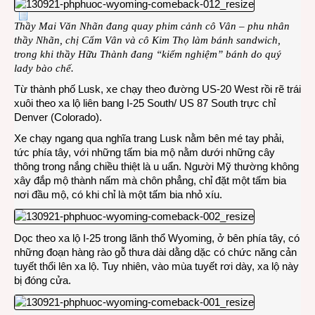
Thầy Mai Văn Nhãn đang quay phim cảnh cô Vân – phu nhân
thầy Nhãn, chị Cẩm Vân và cô Kim Thọ làm bánh sandwich,
trong khi thầy Hữu Thành đang “kiểm nghiệm” bánh do quý
lady bào chế.
Từ thành phố Lusk, xe chạy theo đường US-20 West rồi rẽ trái
xuôi theo xa lộ liên bang I-25 South/ US 87 South trực chỉ
Denver (Colorado).
Xe chạy ngang qua nghĩa trang Lusk nằm bên mé tay phải,
tức phía tây, với những tấm bia mộ nằm dưới những cây
thông trong nắng chiều thiệt là u uẩn. Người Mỹ thường không
xây đắp mộ thành nấm mà chôn phẳng, chỉ đặt một tấm bia
nơi đầu mộ, có khi chỉ là một tấm bia nhỏ xíu.
Dọc theo xa lộ I-25 trong lãnh thổ Wyoming, ở bên phía tây, có
những đoạn hàng rào gỗ thưa dài dằng dặc có chức năng cản
tuyết thổi lên xa lộ. Tuy nhiên, vào mùa tuyết rơi dày, xa lộ này
bị đóng cửa.