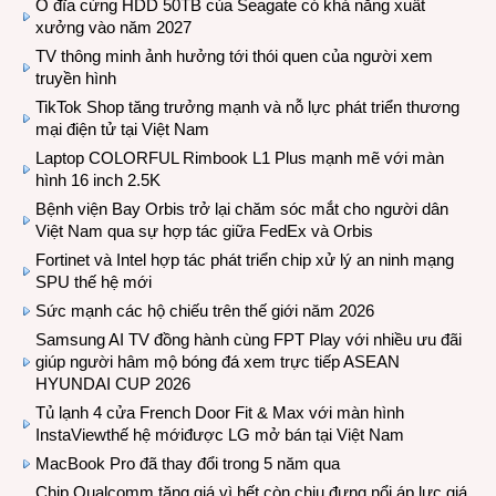
Ổ đĩa cứng HDD 50TB của Seagate có khả năng xuất
xưởng vào năm 2027
TV thông minh ảnh hưởng tới thói quen của người xem
truyền hình
TikTok Shop tăng trưởng mạnh và nỗ lực phát triển thương
mại điện tử tại Việt Nam
Laptop COLORFUL Rimbook L1 Plus mạnh mẽ với màn
hình 16 inch 2.5K
Bệnh viện Bay Orbis trở lại chăm sóc mắt cho người dân
Việt Nam qua sự hợp tác giữa FedEx và Orbis
Fortinet và Intel hợp tác phát triển chip xử lý an ninh mạng
SPU thế hệ mới
Sức mạnh các hộ chiếu trên thế giới năm 2026
Samsung AI TV đồng hành cùng FPT Play với nhiều ưu đãi
giúp người hâm mộ bóng đá xem trực tiếp ASEAN
HYUNDAI CUP 2026
Tủ lạnh 4 cửa French Door Fit & Max với màn hình
InstaViewthế hệ mớiđược LG mở bán tại Việt Nam
MacBook Pro đã thay đổi trong 5 năm qua
Chip Qualcomm tăng giá vì hết còn chịu đựng nổi áp lực giá