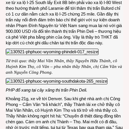
xe từ xa lộ I-25 South lấy Exit 8B bên phải vào xa lộ I-80 West
theo hướng thành phố Laramie để tới thăm thị trấn Buford chỉ
có 1 cư dân nằm cách xa lộ I-25 chừng 25 mile. Gần đây thị
trấn này nổi đình đám trên báo chí thế giới với sự kiện doanh
nhân Phạm Đình Nguyên từ Việt Nam sang mua lại nó với giá
900.000 USD rồi đổi tên thành thị trấn Phin Deli – thương hiệu
cà phê Việt pha bằng phin của ông. Vậy là thầy trò THKT đã
kịp dớt cú chót ghi dấu chân tại thị trấn độc đáo này.
Từ trái qua: thầy Mai Văn Nhãn, thầy Nguyễn Hữu Thành, cô
Huỳnh Kim Thọ, cô Vân – phu nhân thầy Nhãn, chị Cẩm Vân và
anh Nguyễn Công Phong.
PHP đổ xang tại cây xăng thị trấn Phin Deli.
Khoảng 21g, xe về tới Denver. Sau khi ghé nhà anh chị Công
Phong – Cẩm Vân “trả khách”, thầy Thành lái xe chở thầy cô
Mai Văn Nhãn, cô Huỳnh Kim Thọ và tôi trở về nhà thầy cô.
Thầy Nhãn không ngớt hít hà: “Chuyến đi thiệt đáng đồng tiền
chén gạo. Cám ơn anh chị Thành – Thọ. Mai mốt có đi đâu,
nhớ ới trước một tiếng, tụi tui từ Texas bay qua tham gia.” Sau