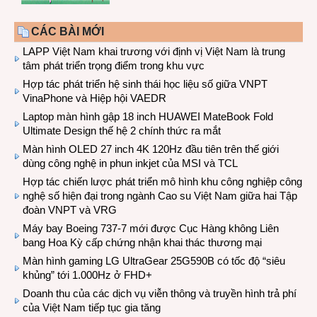
CÁC BÀI MỚI
LAPP Việt Nam khai trương với định vị Việt Nam là trung
tâm phát triển trọng điểm trong khu vực
Hợp tác phát triển hệ sinh thái học liệu số giữa VNPT
VinaPhone và Hiệp hội VAEDR
Laptop màn hình gập 18 inch HUAWEI MateBook Fold
Ultimate Design thế hệ 2 chính thức ra mắt
Màn hình OLED 27 inch 4K 120Hz đầu tiên trên thế giới
dùng công nghệ in phun inkjet của MSI và TCL
Hợp tác chiến lược phát triển mô hình khu công nghiệp công
nghệ số hiện đại trong ngành Cao su Việt Nam giữa hai Tập
đoàn VNPT và VRG
Máy bay Boeing 737-7 mới được Cục Hàng không Liên
bang Hoa Kỳ cấp chứng nhận khai thác thương mại
Màn hình gaming LG UltraGear 25G590B có tốc độ “siêu
khủng” tới 1.000Hz ở FHD+
Doanh thu của các dịch vụ viễn thông và truyền hình trả phí
của Việt Nam tiếp tục gia tăng