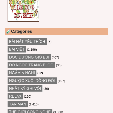
Categories
BÀI HÁT YÊU THÍCH
(6)
BÀI VIẾT
(1,196)
DỌC ĐƯỜNG GIÓ BỤI
(407)
ĐỖ NGỌC TRANG BLOG
(36)
NGẪM & NGHĨ
(12)
NGƯỢC XUÔI DÒNG ĐỜI
(107)
NHẬT KÝ GHI VỘI
(36)
RELAX
(120)
TẢN MẠN
(1,410)
THẾ GIỚI CÔNG NGHỆ
(3,388)