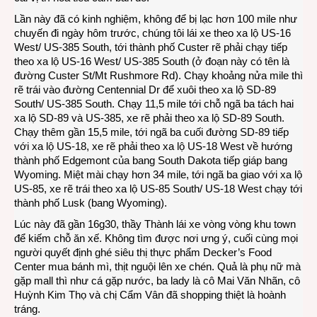
Lần này đã có kinh nghiệm, không để bị lạc hơn 100 mile như
chuyến đi ngày hôm trước, chúng tôi lái xe theo xa lộ US-16
West/ US-385 South, tới thành phố Custer rẽ phải chạy tiếp
theo xa lộ US-16 West/ US-385 South (ở đoạn này có tên là
đường Custer St/Mt Rushmore Rd). Chạy khoảng nửa mile thì
rẽ trái vào đường Centennial Dr để xuôi theo xa lộ SD-89
South/
US-385 South. Chạy 11,5 mile tới chỗ ngã ba tách hai
xa lộ SD-89 và US-385, xe rẽ phải theo xa lộ SD-89 South.
Chạy thêm gần 15,5 mile, tới ngã ba cuối đường SD-89 tiếp
với xa lộ US-18, xe rẽ phải theo xa lộ US-18 West về hướng
thành phố Edgemont của bang South Dakota tiếp giáp bang
Wyoming. Miệt mài chạy hơn 34 mile, tới ngã ba giao với xa lộ
US-85, xe rẽ trái theo xa lộ US-85 South/ US-18 West chạy tới
thành phố Lusk (bang Wyoming).
Lúc này đã gần 16g30, thầy Thành lái xe vòng vòng khu town
để kiếm chỗ ăn xế. Không tìm được nơi ưng ý, cuối cùng mọi
người quyết định ghé siêu thị thực phẩm Decker’s Food
Center mua bánh mì, thịt nguội lên xe chén. Quả là phụ nữ mà
gặp mall thì như cá gặp nước, ba lady là cô Mai Văn Nhãn, cô
Huỳnh Kim Thọ và chị Cẩm Vân đã shopping thiệt là hoành
tráng.