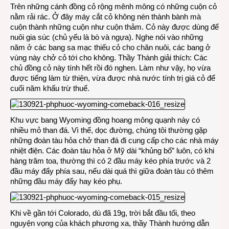
Trên những cánh đồng cỏ rộng mênh mông có những cuộn cỏ
nằm rải rác. Ở đây máy cắt cỏ không nén thành bành mà
cuộn thành những cuộn như cuộn thảm. Cỏ này được dùng để
nuôi gia súc (chủ yếu là bò và ngựa). Nghe nói vào những
năm ở các bang sa mạc thiếu cỏ cho chăn nuôi, các bang ở
vùng này chở cỏ tới cho không. Thầy Thành giải thích: Các
chủ đồng cỏ này tính hết rồi đó nghen. Làm như vậy, họ vừa
được tiếng làm từ thiện, vừa được nhà nước tính trị giá cỏ để
cuối năm khấu trừ thuế.
Khu vực bang Wyoming đồng hoang mông quạnh này có
nhiều mỏ than đá. Vì thế, dọc đường, chúng tôi thường gặp
những đoàn tàu hỏa chở than đá đi cung cấp cho các nhà máy
nhiệt điện. Các đoàn tàu hỏa ở Mỹ dài “khủng bố” luôn, có khi
hàng trăm toa, thường thì có 2 đầu máy kéo phía trước và 2
đầu máy đẩy phía sau, nếu dài quá thì giữa đoàn tàu có thêm
những đầu máy đẩy hay kéo phụ.
Khi về gần tới Colorado, dù đã 19g, trời bắt đầu tối, theo
nguyện vọng của khách phương xa, thầy Thành hướng dẫn