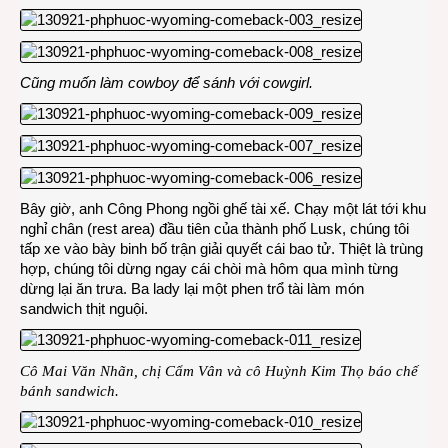
Cũng muốn làm cowboy để sánh với cowgirl.
Bây giờ, anh Công Phong ngồi ghế tài xế. Chạy một lát tới khu
nghỉ chân (rest area) đầu tiên của thành phố Lusk, chúng tôi
tấp xe vào bày binh bố trận giải quyết cái bao tử. Thiệt là trùng
hợp, chúng tôi dừng ngay cái chòi mà hôm qua mình từng
dừng lại ăn trưa. Ba lady lại một phen trổ tài làm món
sandwich thịt nguội.
Cô Mai Văn Nhãn, chị Cẩm Vân và cô Huỳnh Kim Thọ báo chế
bánh sandwich.