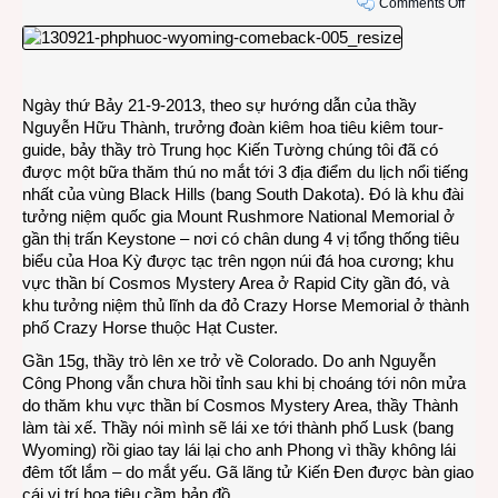
on
Comments Off
COL
KÝ
SỰ
9-
Ngày thứ Bảy 21-9-2013, theo sự hướng dẫn của thầy
2013
Nguyễn Hữu Thành, trưởng đoàn kiêm hoa tiêu kiêm tour-
#11:
guide, bảy thầy trò Trung học Kiến Tường chúng tôi đã có
Trở
được một bữa thăm thú no mắt tới 3 địa điểm du lịch nổi tiếng
lại
nhất của vùng Black Hills (bang South Dakota). Đó là khu đài
ngan
tưởng niệm quốc gia Mount Rushmore National Memorial ở
Wyom
gần thị trấn Keystone – nơi có chân dung 4 vị tổng thống tiêu
biểu của Hoa Kỳ được tạc trên ngọn núi đá hoa cương; khu
vực thần bí Cosmos Mystery Area ở Rapid City gần đó, và
khu tưởng niệm thủ lĩnh da đỏ Crazy Horse Memorial ở thành
phố Crazy Horse thuộc Hạt Custer.
Gần 15g, thầy trò lên xe trở về Colorado. Do anh Nguyễn
Công Phong vẫn chưa hồi tỉnh sau khi bị choáng tới nôn mửa
do thăm khu vực thần bí Cosmos Mystery Area, thầy Thành
làm tài xế. Thầy nói mình sẽ lái xe tới thành phố Lusk (bang
Wyoming) rồi giao tay lái lại cho anh Phong vì thầy không lái
đêm tốt lắm – do mắt yếu. Gã lãng tử Kiến Đen được bàn giao
cái vị trí hoa tiêu cầm bản đồ.