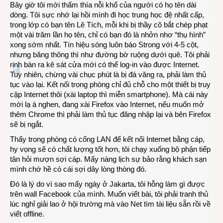
Bây giờ tôi mới thấm thía nỗi khổ của người có họ tên dài
dòng. Tôi sực nhớ lại hồi mình đi học trung học đệ nhất cấp,
trong lớp có bạn tên Lê Tích, mỗi khi bị thầy cô bắt chép phạt
một vài trăm lần họ tên, chỉ có bạn đó là nhởn nhơ “thụ hình”
xong sớm nhất. Tín hiệu sóng luôn báo Strong với 4-5 cột,
nhưng băng thông thì như đường bờ ruộng dưới quê. Tôi phải
rinh bàn ra kê sát cửa mới có thể log-in vào được Internet.
Tuy nhiên, chừng vài chục phút là bị đá văng ra, phải làm thủ
tục vào lại. Kết nối trong phòng chỉ đủ chỗ cho một thiết bị truy
cập Internet thôi (xài laptop thì miễn smartphone). Mà cái này
mới lạ à nghen, đang xài Firefox vào Internet, nếu muốn mở
thêm Chrome thì phải làm thủ tục đăng nhập lại và bên Firefox
sẽ bị ngắt.
Thấy trong phòng có cổng LAN để kết nối Internet bằng cáp,
hy vọng sẽ có chất lượng tốt hơn, tôi chạy xuống bộ phận tiếp
tân hỏi mượn sợi cáp. Mấy nàng lịch sự bảo rằng khách sạn
mình chớ hề có cái sợi dây lòng thòng đó.
Đó là lý do vì sao mấy ngày ở Jakarta, tôi hỗng làm gì được
trên wall Facebook của mình. Muốn viết bài, tôi phải tranh thủ
lúc nghỉ giải lao ở hội trường mà vào Net tìm tài liệu sẵn rồi về
viết offline.