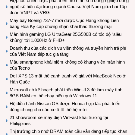
Hợp tác chiến lược phát triển mô hình khu công nghiệp công
nghệ số hiện đại trong ngành Cao su Việt Nam giữa hai Tập
đoàn VNPT và VRG
Máy bay Boeing 737-7 mới được Cục Hàng không Liên
bang Hoa Kỳ cấp chứng nhận khai thác thương mại
Màn hình gaming LG UltraGear 25G590B có tốc độ “siêu
khủng” tới 1.000Hz ở FHD+
Doanh thu của các dịch vụ viễn thông và truyền hình trả phí
của Việt Nam tiếp tục gia tăng
Mẫu smartphone khái niệm không có khung viền màn hình
của Tecno
Dell XPS 13 mất thế cạnh tranh về giá với MacBook Neo ở
Hàn Quốc
Microsoft có kế hoạch phát triển WinUI 3 để làm máy tính
8GB RAM có thể chạy hiệu quả Windows 11
Hệ điều hành Nissan OS được Honda hợp tác phát triển
dùng chung cho các xe ô-tô thế hệ mới
21 showroom xe máy điện VinFast khai trương tại
Philippines
Thị trường chip nhớ DRAM toàn cầu vẫn đang tiếp tục khan