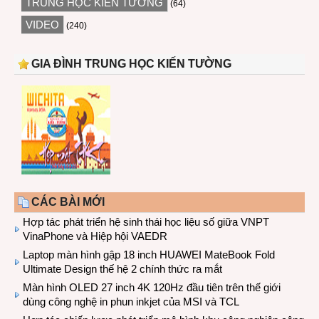
TRUNG HỌC KIẾN TƯỜNG
(64)
VIDEO
(240)
GIA ĐÌNH TRUNG HỌC KIẾN TƯỜNG
CÁC BÀI MỚI
Hợp tác phát triển hệ sinh thái học liệu số giữa VNPT
VinaPhone và Hiệp hội VAEDR
Laptop màn hình gập 18 inch HUAWEI MateBook Fold
Ultimate Design thế hệ 2 chính thức ra mắt
Màn hình OLED 27 inch 4K 120Hz đầu tiên trên thế giới
dùng công nghệ in phun inkjet của MSI và TCL