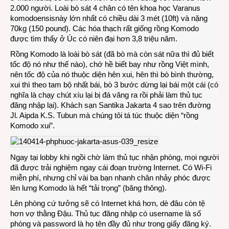
2.000 người. Loài bò sát 4 chân có tên khoa học Varanus
komodoensisnày lớn nhất có chiều dài 3 mét (10ft) và nặng
70kg (150 pound). Các hóa thạch rất giống rồng Komodo
được tìm thấy ở Úc có niên đại hơn 3,8 triệu năm.
Rồng Komodo là loài bò sát (đã bò mà còn sát nữa thì đủ biết
tốc độ nó như thế nào), chớ hề biết bay như rồng Việt mình,
nên tốc độ của nó thuộc diện hên xui, hên thì bò bình thường,
xui thì theo tam bộ nhất bái, bò 3 bước dừng lại bái một cái (có
nghĩa là chạy chút xíu lại bị đá văng ra rồi phải làm thủ tục
đăng nhập lại). Khách sạn Santika Jakarta 4 sao trên đường
Jl. Aipda K.S. Tubun mà chúng tôi tá túc thuộc diện “rồng
Komodo xui”.
Ngay tại lobby khi ngồi chờ làm thủ tục nhận phòng, mọi người
đã được trải nghiệm ngay cái đoạn trường Internet. Có Wi-Fi
miễn phí, nhưng chỉ vài ba bạn nhanh chân nhảy phóc được
lên lưng Komodo là hết “tải trọng” (băng thông).
Lên phòng cứ tưởng sẽ có Internet khá hơn, dè đâu còn tệ
hơn vợ thằng Đậu. Thủ tục đăng nhập có username là số
phòng và password là họ tên đầy đủ như trong giấy đăng ký.