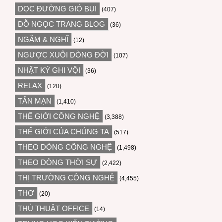
DỌC ĐƯỜNG GIÓ BỤI
(407)
ĐỖ NGỌC TRANG BLOG
(36)
NGẪM & NGHĨ
(12)
NGƯỢC XUÔI DÒNG ĐỜI
(107)
NHẬT KÝ GHI VỘI
(36)
RELAX
(120)
TẢN MẠN
(1,410)
THẾ GIỚI CÔNG NGHỆ
(3,388)
THẾ GIỚI CỦA CHÚNG TA
(517)
THEO DÒNG CÔNG NGHỆ
(1,498)
THEO DÒNG THỜI SỰ
(2,422)
THỊ TRƯỜNG CÔNG NGHỆ
(4,455)
THƠ
(20)
THỦ THUẬT OFFICE
(14)