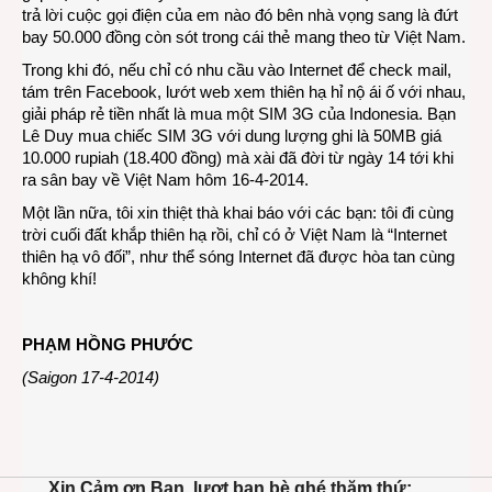
trả lời cuộc gọi điện của em nào đó bên nhà vọng sang là đứt
bay 50.000 đồng còn sót trong cái thẻ mang theo từ Việt Nam.
Trong khi đó, nếu chỉ có nhu cầu vào Internet để check mail,
tám trên Facebook, lướt web xem thiên hạ hỉ nộ ái ố với nhau,
giải pháp rẻ tiền nhất là mua một SIM 3G của Indonesia. Bạn
Lê Duy mua chiếc SIM 3G với dung lượng ghi là 50MB giá
10.000 rupiah (18.400 đồng) mà xài đã đời từ ngày 14 tới khi
ra sân bay về Việt Nam hôm 16-4-2014.
Một lần nữa, tôi xin thiệt thà khai báo với các bạn: tôi đi cùng
trời cuối đất khắp thiên hạ rồi, chỉ có ở Việt Nam là “Internet
thiên hạ vô đối”, như thể sóng Internet đã được hòa tan cùng
không khí!
PHẠM HỒNG PHƯỚC
(Saigon 17-4-2014)
Xin Cảm ơn Bạn, lượt bạn bè ghé thăm thứ: