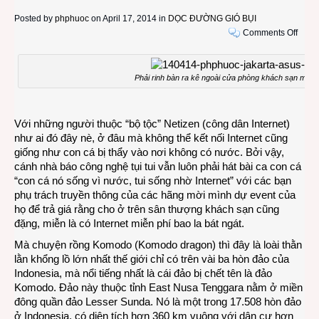
Posted by
phphuoc
on April 17, 2014 in
DỌC ĐƯỜNG GIÓ BỤI
on
Comments Off
LAN
THA
JAKA
Phải rinh bàn ra kê ngoài cửa phòng khách sạn mới c
Cỡi
rồng
Komo
Với những người thuộc “bộ tộc” Netizen (công dân Internet)
vào
như ai đó đây nè, ở đâu mà không thể kết nối Internet cũng
Intern
giống như con cá bị thẩy vào nơi không có nước. Bởi vậy,
ở
cánh nhà báo công nghệ tụi tui vẫn luôn phải hát bài ca con cá
Indon
“con cá nó sống vì nước, tui sống nhờ Internet” với các bạn
phụ trách truyền thông của các hãng mời mình dự event của
họ để trả giá rằng cho ở trên sân thượng khách sạn cũng
đặng, miễn là có Internet miễn phí bao la bát ngát.
Mà chuyện rồng Komodo (Komodo dragon) thì đây là loài thằn
lằn khổng lồ lớn nhất thế giới chỉ có trên vài ba hòn đảo của
Indonesia, mà nổi tiếng nhất là cái đảo bị chết tên là đảo
Komodo. Đảo này thuộc tỉnh East Nusa Tenggara nằm ở miền
đông quần đảo Lesser Sunda. Nó là một trong 17.508 hòn đảo
ở Indonesia, có diện tích hơn 360 km vuông với dân cư hơn