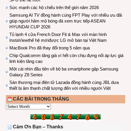
Sức mạnh các hộ chiếu trên thế giới năm 2026
Samsung AI TV đồng hành cùng FPT Play với nhiều ưu đãi
giúp người hâm mộ bóng đá xem trực tiếp ASEAN
HYUNDAI CUP 2026
Tủ lạnh 4 cửa French Door Fit & Max với màn hình
InstaViewthế hệ mớiđược LG mở bán tại Việt Nam
MacBook Pro đã thay đổi trong 5 năm qua
Chip Qualcomm tăng giá vì hết còn chịu đựng nổi áp lực giá
linh kiện tăng cao
Một cái nhìn đầu tiên về bộ ba smartphone gập Samsung
Galaxy Z8 Series
Sàn thương mại điện tử Lazada đồng hành cùng JBL dưa
thiết bị âm thanh chất lượng đến với nhiều người Việt
CÁC BÀI TRONG THÁNG
CÁC
BÀI
TRONG
THÁNG
Cảm Ơn Bạn – Thanks