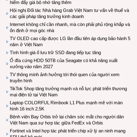
hiếm đẩy giá bộ nhớ tăng thêm
Hội nghị Đối tác Nhà hàng Grab Việt Nam tư vấn về thuế và
các giải pháp tăng trưởng kinh doanh
Internet không chỉ cần nhanh, mà còn phải phủ rộng khắp và
ổn định ở mọi góc nhà
TV OLED cao cấp được LG lần đầu tiên áp dụng bảo hành 5
năm ở Việt Nam
Tình hình giá ổ lưu trữ SSD đang tiếp tục tăng
Ổ đĩa cứng HDD 50TB của Seagate có khả năng xuất
xưởng vào năm 2027
TV thông minh ảnh hưởng tới thói quen của người xem
truyền hình
TikTok Shop tăng trưởng mạnh và nỗ lực phát triển thương
mại điện tử tại Việt Nam
Laptop COLORFUL Rimbook L1 Plus mạnh mẽ với màn
hình 16 inch 2.5K
Bệnh viện Bay Orbis trở lại chăm sóc mắt cho người dân
Việt Nam qua sự hợp tác giữa FedEx và Orbis
Fortinet và Intel hợp tác phát triển chip xử lý an ninh mạng
SPU thế hệ mới