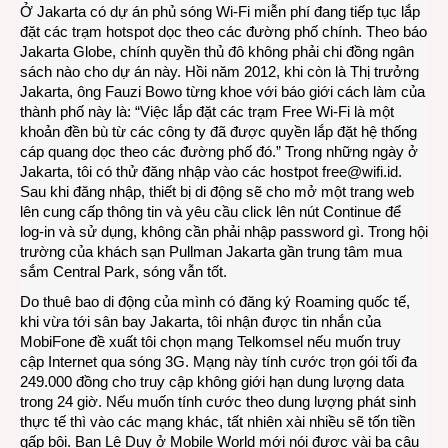
Ở Jakarta có dự án phủ sóng Wi-Fi miễn phí đang tiếp tục lắp
đặt các trạm hotspot dọc theo các đường phố chính. Theo báo
Jakarta Globe, chính quyền thủ đô không phải chi đồng ngân
sách nào cho dự án này. Hồi năm 2012, khi còn là Thị trưởng
Jakarta, ông Fauzi Bowo từng khoe với báo giới cách làm của
thành phố này là: “Việc lắp đặt các trạm Free Wi-Fi là một
khoản đền bù từ các công ty đã được quyền lắp đặt hệ thống
cáp quang dọc theo các đường phố đó.” Trong những ngày ở
Jakarta, tôi có thử đăng nhập vào các hostpot free@wifi.id.
Sau khi đăng nhập, thiết bị di động sẽ cho mở một trang web
lên cung cấp thông tin và yêu cầu click lên nút Continue để
log-in và sử dụng, không cần phải nhập password gì. Trong hội
trường của khách sạn Pullman Jakarta gần trung tâm mua
sắm Central Park, sóng vẫn tốt.
Do thuê bao di động của mình có đăng ký Roaming quốc tế,
khi vừa tới sân bay Jakarta, tôi nhận được tin nhắn của
MobiFone đề xuất tôi chọn mạng Telkomsel nếu muốn truy
cập Internet qua sóng 3G. Mạng này tính cước trọn gói tối đa
249.000 đồng cho truy cập không giới hạn dung lượng data
trong 24 giờ. Nếu muốn tính cước theo dung lượng phát sinh
thực tế thì vào các mạng khác, tất nhiên xài nhiều sẽ tốn tiền
gấp bội. Bạn Lê Duy ở Mobile World mới nói được vài ba câu