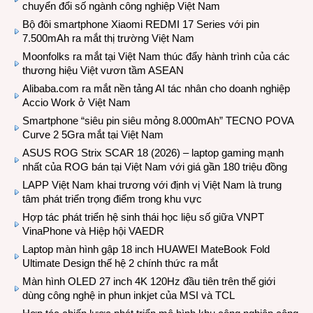
chuyển đổi số ngành công nghiệp Việt Nam
Bộ đôi smartphone Xiaomi REDMI 17 Series với pin
7.500mAh ra mắt thị trường Việt Nam
Moonfolks ra mắt tại Việt Nam thúc đẩy hành trình của các
thương hiệu Việt vươn tầm ASEAN
Alibaba.com ra mắt nền tảng AI tác nhân cho doanh nghiệp
Accio Work ở Việt Nam
Smartphone “siêu pin siêu mỏng 8.000mAh” TECNO POVA
Curve 2 5Gra mắt tại Việt Nam
ASUS ROG Strix SCAR 18 (2026) – laptop gaming mạnh
nhất của ROG bán tại Việt Nam với giá gần 180 triệu đồng
LAPP Việt Nam khai trương với định vị Việt Nam là trung
tâm phát triển trọng điểm trong khu vực
Hợp tác phát triển hệ sinh thái học liệu số giữa VNPT
VinaPhone và Hiệp hội VAEDR
Laptop màn hình gập 18 inch HUAWEI MateBook Fold
Ultimate Design thế hệ 2 chính thức ra mắt
Màn hình OLED 27 inch 4K 120Hz đầu tiên trên thế giới
dùng công nghệ in phun inkjet của MSI và TCL