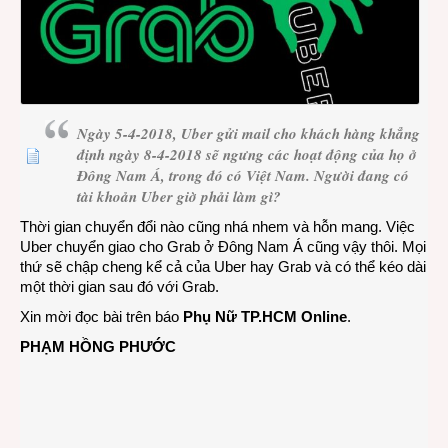
Uber
bây
giờ?
Ngày 5-4-2018, Uber gửi mail cho khách hàng khẳng
định ngày 8-4-2018 sẽ ngưng các hoạt động của họ ở
Đông Nam Á, trong đó có Việt Nam. Người đang có
tài khoản Uber giờ phải làm gì?
Thời gian chuyển đổi nào cũng nhá nhem và hỗn mang. Việc
Uber chuyển giao cho Grab ở Đông Nam Á cũng vậy thôi. Mọi
thứ sẽ chập cheng kể cả của Uber hay Grab và có thể kéo dài
một thời gian sau đó với Grab.
Xin mời đọc bài trên báo
Phụ Nữ TP.HCM Online
.
PHẠM HỒNG PHƯỚC