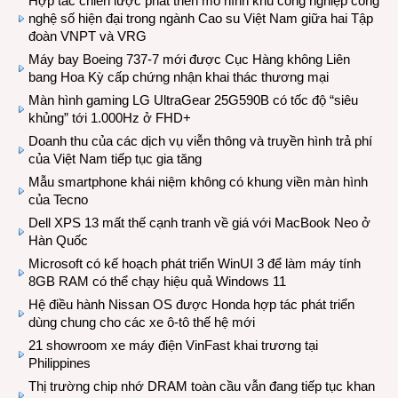
Hợp tác chiến lược phát triển mô hình khu công nghiệp công
nghệ số hiện đại trong ngành Cao su Việt Nam giữa hai Tập
đoàn VNPT và VRG
Máy bay Boeing 737-7 mới được Cục Hàng không Liên
bang Hoa Kỳ cấp chứng nhận khai thác thương mại
Màn hình gaming LG UltraGear 25G590B có tốc độ “siêu
khủng” tới 1.000Hz ở FHD+
Doanh thu của các dịch vụ viễn thông và truyền hình trả phí
của Việt Nam tiếp tục gia tăng
Mẫu smartphone khái niệm không có khung viền màn hình
của Tecno
Dell XPS 13 mất thế cạnh tranh về giá với MacBook Neo ở
Hàn Quốc
Microsoft có kế hoạch phát triển WinUI 3 để làm máy tính
8GB RAM có thể chạy hiệu quả Windows 11
Hệ điều hành Nissan OS được Honda hợp tác phát triển
dùng chung cho các xe ô-tô thế hệ mới
21 showroom xe máy điện VinFast khai trương tại
Philippines
Thị trường chip nhớ DRAM toàn cầu vẫn đang tiếp tục khan