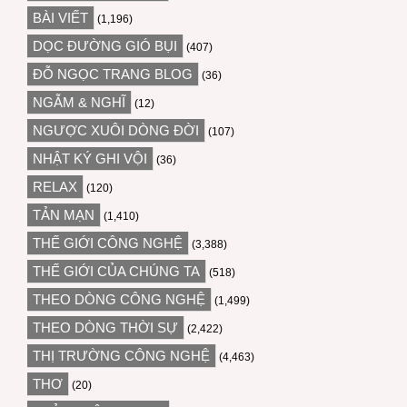
BÀI VIẾT
(1,196)
DỌC ĐƯỜNG GIÓ BỤI
(407)
ĐỖ NGỌC TRANG BLOG
(36)
NGẪM & NGHĨ
(12)
NGƯỢC XUÔI DÒNG ĐỜI
(107)
NHẬT KÝ GHI VỘI
(36)
RELAX
(120)
TẢN MẠN
(1,410)
THẾ GIỚI CÔNG NGHỆ
(3,388)
THẾ GIỚI CỦA CHÚNG TA
(518)
THEO DÒNG CÔNG NGHỆ
(1,499)
THEO DÒNG THỜI SỰ
(2,422)
THỊ TRƯỜNG CÔNG NGHỆ
(4,463)
THƠ
(20)