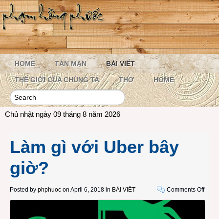
HOME
TẢN MẠN
BÀI VIẾT
THẾ GIỚI CỦA CHÚNG TA
THƠ
HOME
Chủ nhật ngày 09 tháng 8 năm 2026
Làm gì với Uber bây
giờ?
on
Posted by
phphuoc
on April 6, 2018 in
BÀI VIẾT
Comments Off
Làm
gì
với