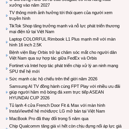
xưởng vào năm 2027
TV thông minh ảnh hưởng tới thói quen của người xem
truyền hình
TikTok Shop tăng trưởng mạnh và nỗ lực phát triển thương
mại điện tử tại Việt Nam
Laptop COLORFUL Rimbook L1 Plus mạnh mẽ với màn
hình 16 inch 2.5K
Bệnh viện Bay Orbis trở lại chăm sóc mắt cho người dân
Việt Nam qua sự hợp tác giữa FedEx và Orbis
Fortinet và Intel hợp tác phát triển chip xử lý an ninh mạng
SPU thế hệ mới
Sức mạnh các hộ chiếu trên thế giới năm 2026
Samsung AI TV đồng hành cùng FPT Play với nhiều ưu đãi
giúp người hâm mộ bóng đá xem trực tiếp ASEAN
HYUNDAI CUP 2026
Tủ lạnh 4 cửa French Door Fit & Max với màn hình
InstaViewthế hệ mớiđược LG mở bán tại Việt Nam
MacBook Pro đã thay đổi trong 5 năm qua
Chip Qualcomm tăng giá vì hết còn chịu đựng nổi áp lực giá