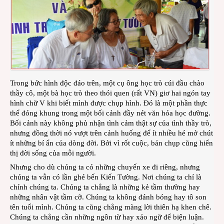
Trong bức hình độc đáo trên, một cụ ông học trò cúi đầu chào
thầy cô, một bà học trò theo thói quen (rất VN) giơ hai ngón tay
hình chữ V khi biết mình được chụp hình. Đó là một phần thực
thể đóng khung trong một bối cảnh đầy nét văn hóa học đường.
Bối cảnh này không phủ nhận tình cảm thật sự của tình thầy trò,
nhưng đồng thời nó vượt trên cảnh huống để ít nhiều hé mở chút
ít những bí ẩn của dòng đời. Bởi vì rốt cuộc, bản chụp cũng hiển
thị đời sống của mỗi người.
Nhưng cho dù chúng ta có những chuyến xe đi riêng, nhưng
chúng ta vẫn có lần ghé bến Kiến Tường. Nơi chúng ta chỉ là
chính chúng ta. Chúng ta chẳng là những kẻ tầm thường hay
những nhân vật tầm cỡ. Chúng ta không đánh bóng hay tô son
tên tuổi mình. Chúng ta cũng chẳng màng lời thiên hạ khen chê.
Chúng ta chẳng cần những ngôn từ hay xảo ngữ để biện luận.