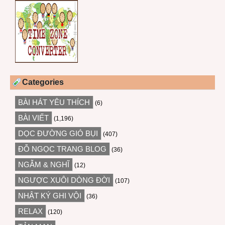
Categories
BÀI HÁT YÊU THÍCH
(6)
BÀI VIẾT
(1,196)
DỌC ĐƯỜNG GIÓ BỤI
(407)
ĐỖ NGỌC TRANG BLOG
(36)
NGẪM & NGHĨ
(12)
NGƯỢC XUÔI DÒNG ĐỜI
(107)
NHẬT KÝ GHI VỘI
(36)
RELAX
(120)