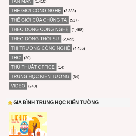
TẢN MẠN
(1,410)
THẾ GIỚI CÔNG NGHỆ
(3,388)
THẾ GIỚI CỦA CHÚNG TA
(517)
THEO DÒNG CÔNG NGHỆ
(1,498)
THEO DÒNG THỜI SỰ
(2,422)
THỊ TRƯỜNG CÔNG NGHỆ
(4,455)
THƠ
(20)
THỦ THUẬT OFFICE
(14)
TRUNG HỌC KIẾN TƯỜNG
(64)
VIDEO
(240)
GIA ĐÌNH TRUNG HỌC KIẾN TƯỜNG