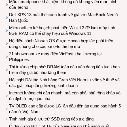
Mẫu smartphone khái niệm không có khung viền màn hình
của Tecno
Dell XPS 13 mất thế cạnh tranh về giá với MacBook Neo ở
Hàn Quốc
Microsoft có kế hoạch phát triển WinUI 3 để làm máy tính
8GB RAM có thể chạy hiệu quả Windows 11
Hệ điều hành Nissan OS được Honda hợp tác phát triển
dùng chung cho các xe ô-tô thế hệ mới
21 showroom xe máy điện VinFast khai trương tại
Philippines
Thị trường chip nhớ DRAM toàn cầu vẫn đang tiếp tục khan
hiếm đẩy giá bộ nhớ tăng thêm
Hội nghị Đối tác Nhà hàng Grab Việt Nam tư vấn về thuế và
các giải pháp tăng trưởng kinh doanh
Internet không chỉ cần nhanh, mà còn phải phủ rộng khắp và
ổn định ở mọi góc nhà
TV OLED cao cấp được LG lần đầu tiên áp dụng bảo hành 5
năm ở Việt Nam
Tình hình giá ổ lưu trữ SSD đang tiếp tục tăng
Ổ đĩa cứng HDD 50TB của Seagate có khả năng xuất