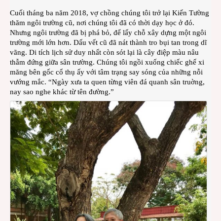
Trun
Cuối tháng ba năm 2018, vợ chồng chúng tôi trở lại Kiến Tường
học
thăm ngôi trường cũ, nơi chúng tôi đã có thời dạy học ở đó.
Kiến
Nhưng ngôi trường đã bị phá bỏ, để lấy chỗ xây dựng một ngôi
Tườn
trường mới lớn hơn. Dấu vết cũ đã nát thành tro bụi tan trong dĩ
vãng. Di tích lịch sử duy nhất còn sót lại là cây điệp màu nâu
thẫm đứng giữa sân trường. Chúng tôi ngồi xuống chiếc ghế xi
măng bên gốc cổ thụ ấy với tâm trạng say sóng của những nỗi
vướng mắc. “Ngày xưa ta quen từng viên đá quanh sân truờng,
nay sao nghe khác từ tên đường.”