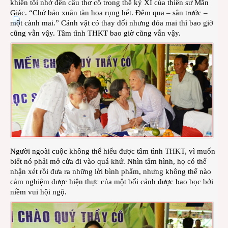
khiến tôi nhớ đến câu thơ cổ trong thế kỷ XI của thiền sư Mãn
Giác. “Chớ bảo xuân tàn hoa rụng hết. Đêm qua – sân trước –
một cành mai.” Cảnh vật có thay đổi nhưng đóa mai thì bao giờ
cũng vẫn vậy. Tâm tình THKT bao giờ cũng vẫn vậy.
Người ngoài cuộc không thể hiểu được tâm tình THKT, vì muốn
biết nó phải mở cửa đi vào quá khứ. Nhìn tấm hình, họ có thể
nhận xét rồi đưa ra những lời bình phẩm, nhưng không thể nào
cảm nghiệm được hiện thực của một bối cảnh được bao bọc bởi
niềm vui hội ngộ.