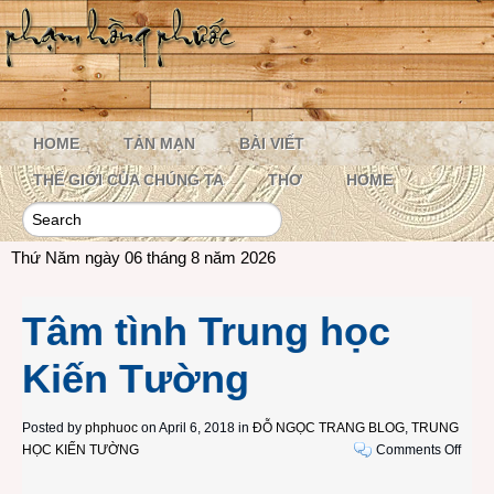
HOME
TẢN MẠN
BÀI VIẾT
THẾ GIỚI CỦA CHÚNG TA
THƠ
HOME
Thứ Năm ngày 06 tháng 8 năm 2026
Tâm tình Trung học
Kiến Tường
Posted by
phphuoc
on April 6, 2018 in
ĐỖ NGỌC TRANG BLOG
,
TRUNG
on
HỌC KIẾN TƯỜNG
Comments Off
Tâm
tình