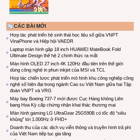
CÁC BÀI MỚI
Hợp tác phát triển hệ sinh thái học liệu số giữa VNPT
VinaPhone và Hiệp hội VAEDR
Laptop màn hình gập 18 inch HUAWEI MateBook Fold
Ultimate Design thế hệ 2 chính thức ra mắt
Màn hình OLED 27 inch 4K 120Hz đầu tiên trên thế giới
dùng công nghệ in phun inkjet của MSI và TCL
Hợp tác chiến lược phát triển mô hình khu công nghiệp công
nghệ số hiện đại trong ngành Cao su Việt Nam giữa hai Tập
đoàn VNPT và VRG
Máy bay Boeing 737-7 mới được Cục Hàng không Liên
bang Hoa Kỳ cấp chứng nhận khai thác thương mại
Màn hình gaming LG UltraGear 25G590B có tốc độ “siêu
khủng” tới 1.000Hz ở FHD+
Doanh thu của các dịch vụ viễn thông và truyền hình trả phí
của Việt Nam tiếp tục gia tăng