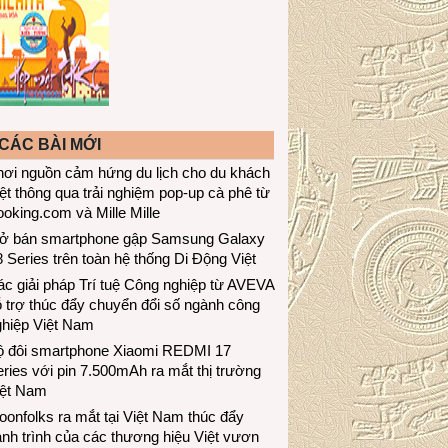
CÁC BÀI MỚI
hơi nguồn cảm hứng du lịch cho du khách
ệt thông qua trải nghiệm pop-up cà phê từ
oking.com và Mille Mille
ở bán smartphone gập Samsung Galaxy
 Series trên toàn hệ thống Di Động Việt
c giải pháp Trí tuệ Công nghiệp từ AVEVA
 trợ thúc đẩy chuyển đổi số ngành công
ghiệp Việt Nam
ộ đôi smartphone Xiaomi REDMI 17
ries với pin 7.500mAh ra mắt thị trường
iệt Nam
onfolks ra mắt tại Việt Nam thúc đẩy
nh trình của các thương hiệu Việt vươn