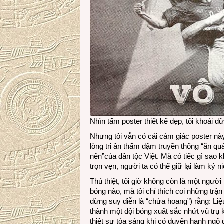
Nhìn tấm poster thiết kế đẹp, tôi khoái 
Nhưng tôi vẫn có cái cảm giác poster này
lòng tri ân thấm đậm truyền thống “ăn q
nên”của dân tộc Việt. Mà có tiếc gì sao 
trọn vẹn, người ta có thể giữ lại làm kỷ ni
Thú thiệt, tôi giờ không còn là một ngườ
bóng nào, mà tôi chỉ thích coi những trận
đừng suy diễn là “chửa hoang”) rằng: Liệu
thành một đội bóng xuất sắc nhứt vũ trụ 
thiệt sự tỏa sáng khi có duyên hạnh ngộ