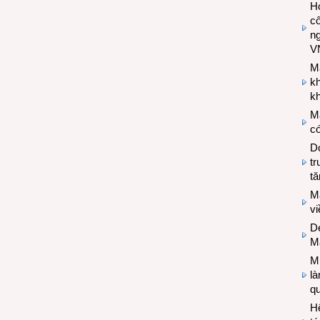
Hợ
cô
n
V
M
k
kh
M
có
Do
tr
tă
M
v
De
M
Mi
l
q
H