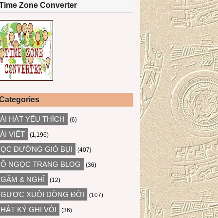
Time Zone Converter
Categories
ÀI HÁT YÊU THÍCH
(6)
ÀI VIẾT
(1,196)
ỌC ĐƯỜNG GIÓ BỤI
(407)
Ỗ NGỌC TRANG BLOG
(36)
GẪM & NGHĨ
(12)
GƯỢC XUÔI DÒNG ĐỜI
(107)
HẬT KÝ GHI VỘI
(36)