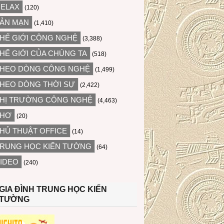
ELAX
(120)
ẢN MẠN
(1,410)
HẾ GIỚI CÔNG NGHỆ
(3,388)
HẾ GIỚI CỦA CHÚNG TA
(518)
HEO DÒNG CÔNG NGHỆ
(1,499)
HEO DÒNG THỜI SỰ
(2,422)
HỊ TRƯỜNG CÔNG NGHỆ
(4,463)
THƠ
(20)
HỦ THUẬT OFFICE
(14)
RUNG HỌC KIẾN TƯỜNG
(64)
IDEO
(240)
GIA ĐÌNH TRUNG HỌC KIẾN
TƯỜNG