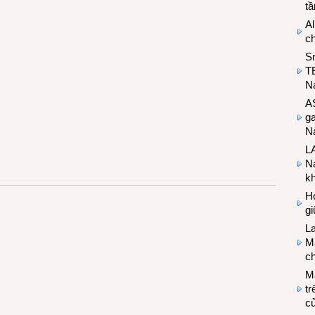
t
Al
c
S
T
N
A
g
Na
LA
Na
k
Hợ
g
L
Ma
ch
M
tr
c