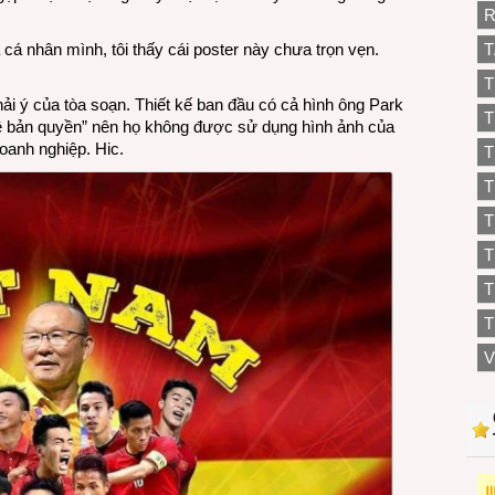
R
 cá nhân mình, tôi thấy cái poster này chưa trọn vẹn.
T
T
ải ý của tòa soạn. Thiết kế ban đầu có cả hình ông Park
T
n đề bản quyền” nên họ không được sử dụng hình ảnh của
oanh nghiệp. Hic.
T
T
T
T
T
V