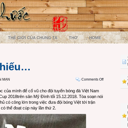
THẾ GIỚI CỦA CHÚNG TA
THƠ
HOME
thiếu…
on
N MẠN
Comments Off
Hình
ọc của mình để cổ vũ cho đội tuyển bóng đá Việt Nam
như
 Cup 2018trên sân Mỹ Đình tối 15.12.2018. Tòa soạn nói
thấy
ủ có công lớn trong việc đưa đội bóng Việt tới trận
thiếu…
có thể đoạt cúp này lần thứ 2.