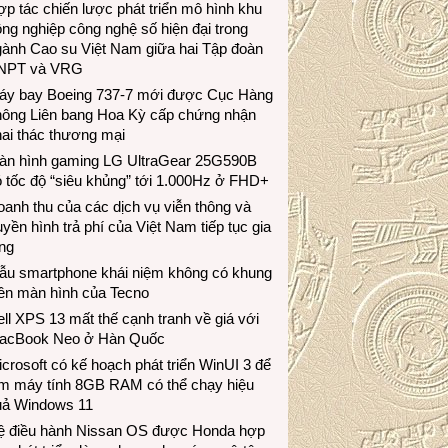
p tác chiến lược phát triển mô hình khu
ng nghiệp công nghệ số hiện đại trong
gành Cao su Việt Nam giữa hai Tập đoàn
NPT và VRG
áy bay Boeing 737-7 mới được Cục Hàng
hông Liên bang Hoa Kỳ cấp chứng nhận
ai thác thương mại
àn hình gaming LG UltraGear 25G590B
 tốc độ “siêu khủng” tới 1.000Hz ở FHD+
anh thu của các dịch vụ viễn thông và
uyền hình trả phí của Việt Nam tiếp tục gia
ng
ẫu smartphone khái niệm không có khung
iền màn hình của Tecno
ll XPS 13 mất thế cạnh tranh về giá với
acBook Neo ở Hàn Quốc
crosoft có kế hoạch phát triển WinUI 3 để
àm máy tính 8GB RAM có thể chạy hiệu
uả Windows 11
ệ điều hành Nissan OS được Honda hợp