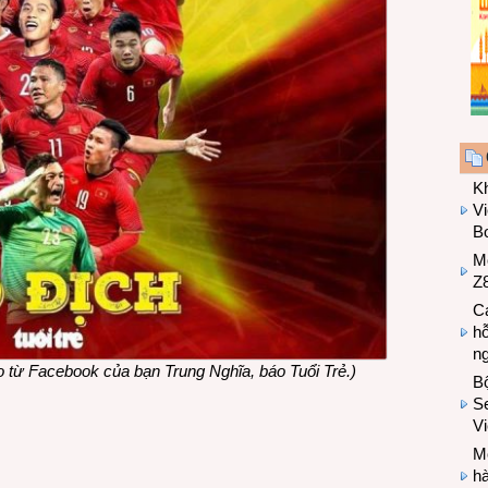
K
Vi
Bo
M
Z8
Cá
hỗ
n
o từ Facebook của bạn Trung Nghĩa, báo Tuổi Trẻ.)
B
Se
V
Mo
hà