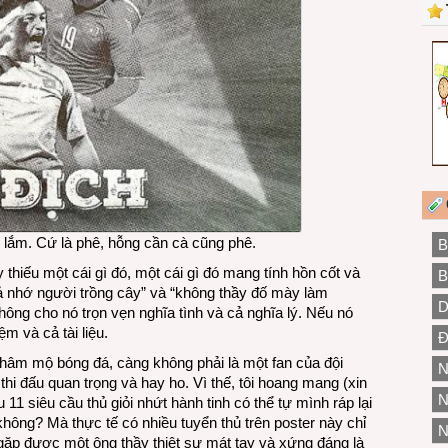
dữ lắm. Cứ là phê, hỗng cần cà cũng phê.
B
 thiếu một cái gì đó, một cái gì đó mang tính hồn cốt và
B
uả nhớ người trồng cây” và “không thầy đố mày làm
D
không cho nó trọn vẹn nghĩa tình và cả nghĩa lý. Nếu nó
ệm và cả tài liệu.
Đ
i hâm mộ bóng đá, càng không phải là một fan của đội
N
 thi đấu quan trọng và hay ho. Vì thế, tôi hoang mang (xin
N
 11 siêu cầu thủ giỏi nhứt hành tinh có thể tự mình ráp lại
không? Mà thực tế có nhiều tuyển thủ trên poster này chỉ
N
 gặp được một ông thầy thiệt sự mát tay và xứng đáng là