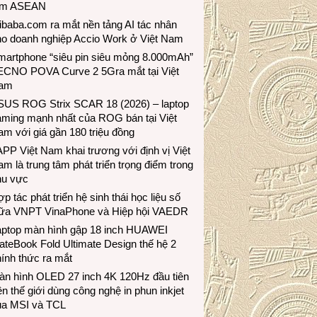
ầm ASEAN
ibaba.com ra mắt nền tảng AI tác nhân
ho doanh nghiệp Accio Work ở Việt Nam
martphone “siêu pin siêu mỏng 8.000mAh”
ECNO POVA Curve 2 5Gra mắt tại Việt
am
SUS ROG Strix SCAR 18 (2026) – laptop
aming mạnh nhất của ROG bán tại Việt
m với giá gần 180 triệu đồng
PP Việt Nam khai trương với định vị Việt
m là trung tâm phát triển trọng điểm trong
hu vực
p tác phát triển hệ sinh thái học liệu số
iữa VNPT VinaPhone và Hiệp hội VAEDR
aptop màn hình gập 18 inch HUAWEI
teBook Fold Ultimate Design thế hệ 2
ính thức ra mắt
àn hình OLED 27 inch 4K 120Hz đầu tiên
ên thế giới dùng công nghệ in phun inkjet
ủa MSI và TCL