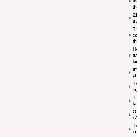
tá
th
2
tr
T
đa
t
Hộ
tư
k
In
ph
T
d
Tì
tă
Ổ
n
TV
n