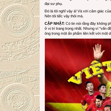
đại sư phụ.
Đó là tôi nghĩ vậy á! Và với cảm giác của
Nên tôi tiếc vậy thôi mà.
CẬP NHẬT:
Có tin nói rằng đây không ph
ở vị trí trang trọng nhất. Nhưng vì “vấ
ông trong một ấn phẩm liên kết với một d