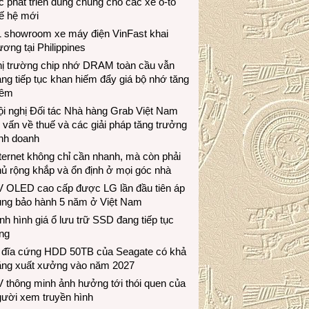
c phát triển dùng chung cho các xe ô-tô
ế hệ mới
1 showroom xe máy điện VinFast khai
ương tại Philippines
hị trường chip nhớ DRAM toàn cầu vẫn
ng tiếp tục khan hiếm đẩy giá bộ nhớ tăng
hêm
i nghị Đối tác Nhà hàng Grab Việt Nam
 vấn về thuế và các giải pháp tăng trưởng
inh doanh
ternet không chỉ cần nhanh, mà còn phải
ủ rộng khắp và ổn định ở mọi góc nhà
V OLED cao cấp được LG lần đầu tiên áp
ụng bảo hành 5 năm ở Việt Nam
nh hình giá ổ lưu trữ SSD đang tiếp tục
ng
 đĩa cứng HDD 50TB của Seagate có khả
ăng xuất xưởng vào năm 2027
 thông minh ảnh hưởng tới thói quen của
gười xem truyền hình