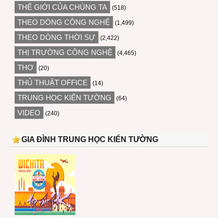
THẾ GIỚI CỦA CHÚNG TA
(518)
THEO DÒNG CÔNG NGHỆ
(1,499)
THEO DÒNG THỜI SỰ
(2,422)
THỊ TRƯỜNG CÔNG NGHỆ
(4,465)
THƠ
(20)
THỦ THUẬT OFFICE
(14)
TRUNG HỌC KIẾN TƯỜNG
(64)
VIDEO
(240)
GIA ĐÌNH TRUNG HỌC KIẾN TƯỜNG