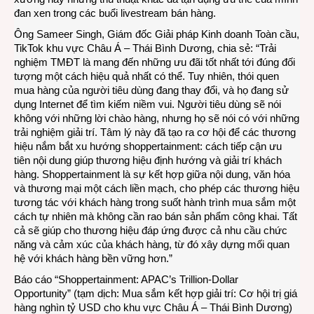
đan xen trong các buổi livestream bán hàng.
Ông Sameer Singh, Giám đốc Giải pháp Kinh doanh Toàn cầu,
TikTok khu vực Châu Á – Thái Bình Dương, chia sẻ: “Trải
nghiệm TMĐT là mang đến những ưu đãi tốt nhất tới đúng đối
tượng một cách hiệu quả nhất có thể. Tuy nhiên, thói quen
mua hàng của người tiêu dùng đang thay đổi, và họ đang sử
dụng Internet để tìm kiếm niềm vui. Người tiêu dùng sẽ nói
không với những lời chào hàng, nhưng họ sẽ nói có với những
trải nghiệm giải trí. Tâm lý này đã tạo ra cơ hội để các thương
hiệu nắm bắt xu hướng shoppertainment: cách tiếp cận ưu
tiên nội dung giúp thương hiệu định hướng và giải trí khách
hàng. Shoppertainment là sự kết hợp giữa nội dung, văn hóa
và thương mại một cách liền mạch, cho phép các thương hiệu
tương tác với khách hàng trong suốt hành trình mua sắm một
cách tự nhiên mà không cần rao bán sản phẩm công khai. Tất
cả sẽ giúp cho thương hiệu đáp ứng được cả nhu cầu chức
năng và cảm xúc của khách hàng, từ đó xây dựng mối quan
hệ với khách hàng bền vững hơn.”
Báo cáo “Shoppertainment: APAC’s Trillion-Dollar
Opportunity” (tạm dịch: Mua sắm kết hợp giải trí: Cơ hội trị giá
hàng nghìn tỷ USD cho khu vực Châu Á – Thái Bình Dương)