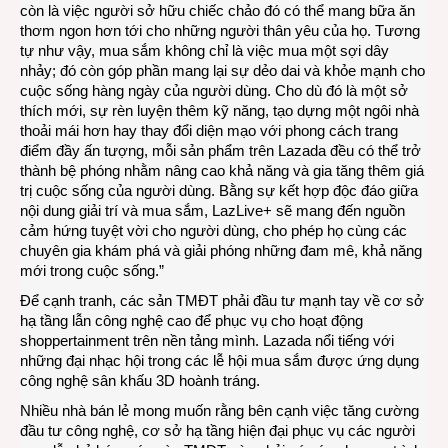
còn là việc người sở hữu chiếc chảo đó có thể mang bữa ăn
thơm ngon hơn tới cho những người thân yêu của họ. Tương
tự như vậy, mua sắm không chỉ là việc mua một sợi dây
nhảy; đó còn góp phần mang lại sự dẻo dai và khỏe mạnh cho
cuộc sống hàng ngày của người dùng. Cho dù đó là một sở
thích mới, sự rèn luyện thêm kỹ năng, tạo dựng một ngôi nhà
thoải mái hơn hay thay đổi diện mạo với phong cách trang
điểm đầy ấn tượng, mỗi sản phẩm trên Lazada đều có thể trở
thành bệ phóng nhằm nâng cao khả năng và gia tăng thêm giá
trị cuộc sống của người dùng. Bằng sự kết hợp độc đáo giữa
nội dung giải trí và mua sắm, LazLive+ sẽ mang đến nguồn
cảm hứng tuyệt vời cho người dùng, cho phép họ cùng các
chuyên gia khám phá và giải phóng những đam mê, khả năng
mới trong cuộc sống.”
Để cạnh tranh, các sản TMĐT phải đầu tư mạnh tay về cơ sở
hạ tầng lẫn công nghệ cao để phục vụ cho hoạt động
shoppertainment trên nền tảng mình. Lazada nổi tiếng với
những đại nhạc hội trong các lễ hội mua sắm được ứng dụng
công nghệ sân khấu 3D hoành tráng.
Nhiều nhà bán lẻ mong muốn rằng bên cạnh việc tăng cường
đầu tư công nghệ, cơ sở hạ tầng hiện đại phục vụ các người