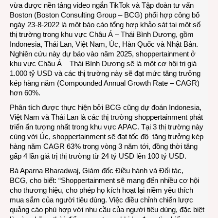
vừa được nền tảng video ngắn TikTok và Tập đoàn tư vấn
Boston (Boston Consulting Group – BCG) phối hợp công bố
ngày 23-8-2022 là một báo cáo tổng hợp khảo sát tại một số
thị trường trong khu vực Châu Á – Thái Bình Dương, gồm
Indonesia, Thái Lan, Việt Nam, Úc, Hàn Quốc và Nhật Bản.
Nghiên cứu này dự báo vào năm 2025, shoppertainment ở
khu vực Châu Á – Thái Bình Dương sẽ là một cơ hội trị giá
1.000 tỷ USD và các thị trường này sẽ đạt mức tăng trưởng
kép hàng năm (Compounded Annual Growth Rate – CAGR)
hơn 60%.
Phân tích được thực hiện bởi BCG cũng dự đoán Indonesia,
Việt Nam và Thái Lan là các thị trường shoppertainment phát
triển ấn tượng nhất trong khu vực APAC. Tại 3 thị trường này
cùng với Úc, shoppertainment sẽ đạt tốc độ tăng trưởng kép
hàng năm CAGR 63% trong vòng 3 năm tới, đồng thời tăng
gấp 4 lần giá trị thị trường từ 24 tỷ USD lên 100 tỷ USD.
Bà Aparna Bharadwaj, Giám đốc Điều hành và Đối tác,
BCG, cho biết: “Shoppertainment sẽ mang đến nhiều cơ hội
cho thương hiệu, cho phép họ kích hoạt lại niềm yêu thích
mua sắm của người tiêu dùng. Việc điều chỉnh chiến lược
quảng cáo phù hợp với nhu cầu của người tiêu dùng, đặc biệt