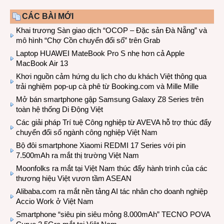
CÁC BÀI MỚI
Khai trương Sàn giao dịch “OCOP – Đặc sản Đà Nẵng” và
mô hình “Chợ Cồn chuyển đổi số” trên Grab
Laptop HUAWEI MateBook Pro S nhẹ hơn cả Apple
MacBook Air 13
Khơi nguồn cảm hứng du lịch cho du khách Việt thông qua
trải nghiệm pop-up cà phê từ Booking.com và Mille Mille
Mở bán smartphone gập Samsung Galaxy Z8 Series trên
toàn hệ thống Di Động Việt
Các giải pháp Trí tuệ Công nghiệp từ AVEVA hỗ trợ thúc đẩy
chuyển đổi số ngành công nghiệp Việt Nam
Bộ đôi smartphone Xiaomi REDMI 17 Series với pin
7.500mAh ra mắt thị trường Việt Nam
Moonfolks ra mắt tại Việt Nam thúc đẩy hành trình của các
thương hiệu Việt vươn tầm ASEAN
Alibaba.com ra mắt nền tảng AI tác nhân cho doanh nghiệp
Accio Work ở Việt Nam
Smartphone “siêu pin siêu mỏng 8.000mAh” TECNO POVA