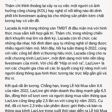
Thậm chí thỉnh thoảng lại xảy ra vụ việc một người có ảnh
hưởng công chúng (KOL) hay nghệ sĩ nổi tiếng nào đó dính
phốt khi livestream quảng bá cho những sản phẩm kém chất
lượng hay có vấn đề.
Lazada là một trong những sàn TMĐT đi đầu mặn mà với hình
thức mua sắm kết hợp giải trí. Thậm chí, trong những chiến
dịch khuyến mại lớn và định kỳ, Lazada còn tổ chức các
những đại nhạc hội đình đám quy tụ những nghệ sĩ đang được
nhiều người hâm mộ. Mới đây, hồi hạ tuần tháng 6-2022, cùng
với việc công bố định vị thương hiệu mới, Lazada cũng cho ra
mắt chương trình LazLive+, một định dạng mới trên nền tảng
livestream của mình. Với chủ đề “Hộp ơi mở ra”, LazLive+ là
nơi các chuyên gia chia sẻ các bí quyết cùng kỹ năng mới với
người dùng thông qua hình thức tương tác trực tiếp gần gũi và
thú vị.
Kết quả rất ấn tượng. Chẳng hạn, trong Lễ hội Mua sắm 6.6
của năm 2022, LazLive ghi nhận doanh thu tăng mạnh gấp 6,5
lần, đồng thời số lượt xem và người dùng mua sắm thông qua
LazLive cũng tăng gấp 2,5 lần so với cùng kỳ năm 2021. Cụ
thể, đã có hơn 2,3 triệu sản phẩm được giới thiệu và bán ra
thông qua kênh LazLive trong suốt thời gian diễn ra Lễ hội Mua