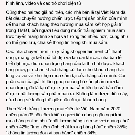
hình ảnh, video và các trò chơi điện tử.
Cũng theo hai tác giả nói trên, các nhà bán lẻ tại Việt Nam đã
bắt đầu chuyển hướng chiến lược tiếp thị sản phẩm của mình
để thu hút khách hàng theo hướng mua sắm kết hợp giải trí
trong TMĐT, bởi người tiêu dùng muốn trải nghiệm mua sắm
trực tuyến mang tính xã hội và tương tác nhiều hơn, cũng như
có thể giao lưu, chia sẻ thông tin trong khi mua sắm.
Các nhà chuyên môn lưu ý rằng shoppertainment chỉ thành
công, mang lại kết quả tốt đẹp và lâu dài khi các nhà bán lẻ
biết đặt mục đích quan trọng hàng đầu là thu hút được khách
hàng mới, giữ chân khách hàng cũ, làm cho khách hàng hài
lòng và vui vẻ khi chọn mua sắm tại cửa hàng của mình. Cái
phần sau của giải trí lồng ghép quảng bá sản phẩm mới là
quan trọng, đó là tạo được sự mua sắm tiện lợi và bảo đảm
được chất lượng sản phẩm bán ra. Không làm được điều này,
cửa hàng sẽ không thể giữ chân được khách hàng.
Theo Sách trắng Thương mại Điện tử Việt Nam năm 2020,
những vấn đề nổi cộm khiến người tiêu dùng ngần ngại khi
mua hàng online như “chất lượng hàng kém so với quảng cáo”
chiếm 42%; “khó kiểm định chất lượng hàng hóa” chiếm 35%;
“không tin tưởng đơn vị bán hàng” chiếm 34%.