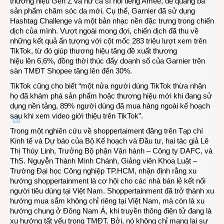
thương hiệu Gen Z và nữ ca sĩ nổi tiếng Amee, để quảng bá
sản phẩm chăm sóc da mới. Cụ thể, Garnier đã sử dụng
Hashtag Challenge và một bản nhạc nền đặc trưng trong chiến
dịch của mình. Vượt ngoài mong đợi, chiến dịch đã thu về
những kết quả ấn tượng với cột mốc 283 triệu lượt xem trên
TikTok, từ đó giúp thương hiệu tăng đề xuất thương
hiệu lên 6,6%, đồng thời thúc đẩy doanh số của Garnier trên
sàn TMĐT Shopee tăng lên đến 30%.
TikTok cũng cho biết “một nửa người dùng TikTok thừa nhận
họ đã khám phá sản phẩm hoặc thương hiệu mới khi đang sử
dụng nền tảng, 89% người dùng đã mua hàng ngoài kế hoạch
sau khi xem video giới thiệu trên TikTok”.
Trong một nghiên cứu về shoppertaiment đăng trên Tạp chí
Kinh tế và Dự báo của Bộ Kế hoạch và Đầu tư, hai tác giả Lê
Thị Thùy Linh, Trưởng Bộ phận Vận hành – Công ty DAFC, và
ThS. Nguyễn Thành Minh Chánh, Giảng viên Khoa Luật –
Trường Đại học Công nghiệp TP.HCM, nhận định rằng xu
hướng shoppertainment là cơ hội cho các nhà bán lẻ kết nối
người tiêu dùng tại Việt Nam. Shoppertainment đã trở thành xu
hướng mua sắm không chỉ riêng tại Việt Nam, mà còn là xu
hướng chung ở Đông Nam Á, khi truyền thông điện tử đang là
xu hướng tất yếu trong TMĐT. Bởi, nó không chỉ mang lại sự