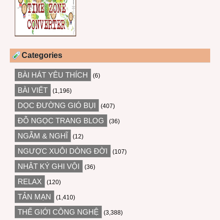
Categories
BÀI HÁT YÊU THÍCH
(6)
BÀI VIẾT
(1,196)
DỌC ĐƯỜNG GIÓ BỤI
(407)
ĐỖ NGỌC TRANG BLOG
(36)
NGẪM & NGHĨ
(12)
NGƯỢC XUÔI DÒNG ĐỜI
(107)
NHẬT KÝ GHI VỘI
(36)
RELAX
(120)
TẢN MẠN
(1,410)
THẾ GIỚI CÔNG NGHỆ
(3,388)