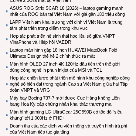
Curve 2 5Gra mắt tại Việt Nam
ASUS ROG Strix SCAR 18 (2026) – laptop gaming mạnh
nhất của ROG bán tại Việt Nam với giá gần 180 triệu đồng
LAPP Việt Nam khai trương với định vị Việt Nam là trung
tâm phát triển trọng điểm trong khu vực
Hợp tác phát triển hệ sinh thái học liệu số giữa VNPT
VinaPhone và Hiệp hội VAEDR
Laptop màn hình gập 18 inch HUAWEI MateBook Fold
Ultimate Design thế hệ 2 chính thức ra mắt
Màn hình OLED 27 inch 4K 120Hz đầu tiên trên thế giới
dùng công nghệ in phun inkjet của MSI và TCL
Hợp tác chiến lược phát triển mô hình khu công nghiệp công
nghệ số hiện đại trong ngành Cao su Việt Nam giữa hai Tập
đoàn VNPT và VRG
Máy bay Boeing 737-7 mới được Cục Hàng không Liên
bang Hoa Kỳ cấp chứng nhận khai thác thương mại
Màn hình gaming LG UltraGear 25G590B có tốc độ “siêu
khủng” tới 1.000Hz ở FHD+
Doanh thu của các dịch vụ viễn thông và truyền hình trả phí
của Việt Nam tiếp tục gia tăng