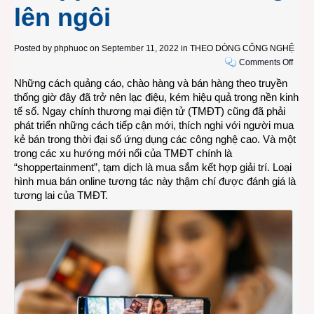
lên ngôi
Posted by
phphuoc
on September 11, 2022 in
THEO DÒNG CÔNG NGHỆ
on
Comments Off
Xu
Những cách quảng cáo, chào hàng và bán hàng theo truyền
hướn
thống giờ đây đã trở nên lạc điệu, kém hiệu quả trong nền kinh
mua
tế số. Ngay chính thương mại điện tử (TMĐT) cũng đã phải
sắm
phát triển những cách tiếp cận mới, thích nghi với người mua
kết
kẻ bán trong thời đại số ứng dụng các công nghệ cao. Và một
hợp
trong các xu hướng mới nổi của TMĐT chính là
giải
“shoppertainment”, tạm dịch là mua sắm kết hợp giải trí. Loại
trí
hình mua bán online tương tác này thậm chí được đánh giá là
trên
tương lai của TMĐT.
nền
công
nghệ
shopp
đang
lên
ngôi