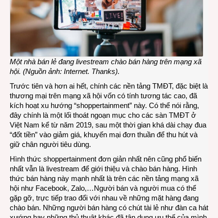
Một nhà bán lẻ đang livestream chào bán hàng trên mạng xã
hội. (Nguồn ảnh: Internet. Thanks).
Trước tiên và hơn ai hết, chính các nền tảng TMĐT, đặc biệt là
thương mại trên mạng xã hội vốn có tính tương tác cao, đã
kích hoạt xu hướng “shoppertainment” này. Có thể nói rằng,
đây chính là một lối thoát ngoạn mục cho các sàn TMĐT ở
Việt Nam kể từ năm 2019, sau một thời gian khá dài chạy đua
“đốt tiền” vào giảm giá, khuyến mại đơn thuần để thu hút và
giữ chân người tiêu dùng.
Hình thức shoppertainment đơn giản nhất nên cũng phổ biến
nhất vẫn là livestream để giới thiệu và chào bán hàng. Hình
thức bán hàng này mạnh nhất là trên các nền tảng mạng xã
hội như Facebook, Zalo,…Người bán và người mua có thể
gặp gỡ, trực tiếp trao đổi với nhau về những mặt hàng đang
chào bán. Những người bán hàng có chút tài lẻ như đàn ca hát
xướng hay những thủ thuật khác đã tận dụng ưu thế của mình