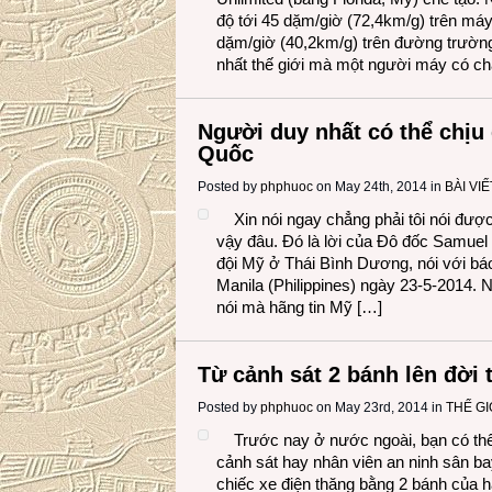
độ tới 45 dặm/giờ (72,4km/g) trên má
dặm/giờ (40,2km/g) trên đường trường
nhất thế giới mà một người máy có ch
Người duy nhất có thể chịu
Quốc
Posted by
phphuoc
on May 24th, 2014 in
BÀI VIẾ
Xin nói ngay chẳng phải tôi nói được 
vậy đâu. Đó là lời của Đô đốc Samuel 
đội Mỹ ở Thái Bình Dương, nói với báo 
Manila (Philippines) ngày 23-5-2014. 
nói mà hãng tin Mỹ […]
Từ cảnh sát 2 bánh lên đời 
Posted by
phphuoc
on May 23rd, 2014 in
THẾ G
Trước nay ở nước ngoài, bạn có thể
cảnh sát hay nhân viên an ninh sân ba
chiếc xe điện thăng bằng 2 bánh của 