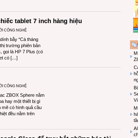
hiếc tablet 7 inch hàng hiệu
IỚI CÔNG NGHỆ
 dính bẫy “Cá tháng
 thị trường phiên bản
s, gọi là HP 7 Plus (có
M
let có […]
Z8
Cá
hỗ
n
IỚI CÔNG NGHỆ
B
Se
otac ZBOX Sphere nằm
V
a hay một thiết bị gì
h mẽ có hình quả cầu
Mo
hiệt đều nằm trên
hà
t
Al
c