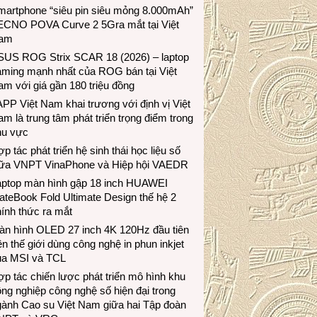
martphone “siêu pin siêu mỏng 8.000mAh”
ECNO POVA Curve 2 5Gra mắt tại Việt
am
SUS ROG Strix SCAR 18 (2026) – laptop
aming mạnh nhất của ROG bán tại Việt
m với giá gần 180 triệu đồng
PP Việt Nam khai trương với định vị Việt
m là trung tâm phát triển trọng điểm trong
hu vực
p tác phát triển hệ sinh thái học liệu số
iữa VNPT VinaPhone và Hiệp hội VAEDR
aptop màn hình gập 18 inch HUAWEI
teBook Fold Ultimate Design thế hệ 2
ính thức ra mắt
àn hình OLED 27 inch 4K 120Hz đầu tiên
ên thế giới dùng công nghệ in phun inkjet
ủa MSI và TCL
p tác chiến lược phát triển mô hình khu
ng nghiệp công nghệ số hiện đại trong
gành Cao su Việt Nam giữa hai Tập đoàn