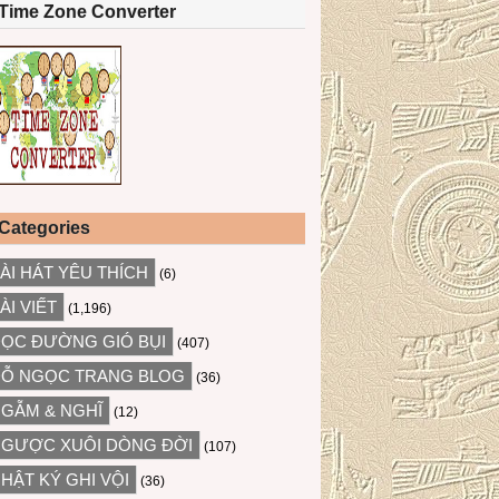
Time Zone Converter
Categories
ÀI HÁT YÊU THÍCH
(6)
ÀI VIẾT
(1,196)
ỌC ĐƯỜNG GIÓ BỤI
(407)
Ỗ NGỌC TRANG BLOG
(36)
GẪM & NGHĨ
(12)
GƯỢC XUÔI DÒNG ĐỜI
(107)
HẬT KÝ GHI VỘI
(36)