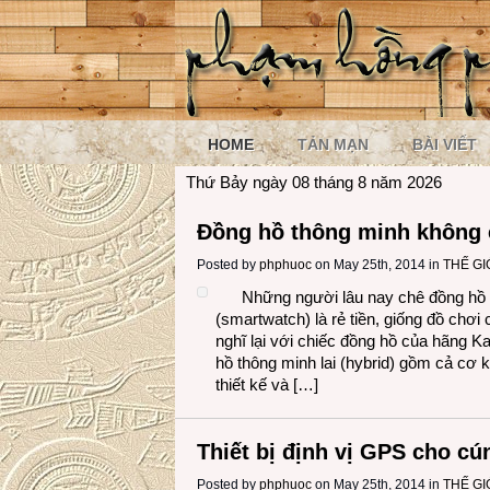
HOME
TẢN MẠN
BÀI VIẾT
Thứ Bảy ngày 08 tháng 8 năm 2026
Đồng hồ thông minh không c
Posted by
phphuoc
on May 25th, 2014 in
THẾ GI
Những người lâu nay chê đồng hồ 
(smartwatch) là rẻ tiền, giống đồ chơi 
nghĩ lại với chiếc đồng hồ của hãng Ka
hồ thông minh lai (hybrid) gồm cả cơ k
thiết kế và […]
Thiết bị định vị GPS cho c
Posted by
phphuoc
on May 25th, 2014 in
THẾ GI