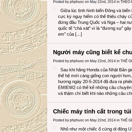
Posted by
phphuoc
on May 22nd, 2014 in
THEO 
Giữa lúc tình hình biển Đông và biển
cực kỳ nguy hiểm có thể thiêu cháy c
đứng đầu Trung Quốc và Nga – hai nư
quốc tế “chà xát” vì là “đương sự” gâ
em” của […]
Người máy cũng biết kể ch
Posted by
phphuoc
on May 22nd, 2014 in
THẾ G
Sau khi hãng Honda của Nhật Bản giớ
thế hệ mới càng giống con người hơn,
hương ngày 20-5-2014 đã đưa ra phi
EMIEW2 có thể kể những câu chuyện 
và thậm chí biết khi nào những câu c
Chiếc máy tính cất trong tú
Posted by
phphuoc
on May 22nd, 2014 in
THẾ G
Nhỏ như một chiếc ổ cứng di động U