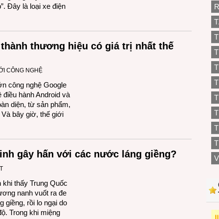
. Đây là loại xe điện
R
T
T
thành thương hiệu có giá trị nhất thế
T
T
IỚI CÔNG NGHỆ
T
lớn công nghệ Google
ệ điều hành Android và
T
oàn diện, từ sản phẩm,
 Và bây giờ, thế giới
T
T
Kinh gây hấn với các nước láng giềng?
V
T
 khi thấy Trung Quốc
ương nanh vuốt ra đe
 giềng, rồi lo ngại do
ộ. Trong khi miệng