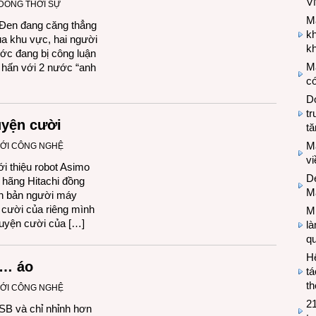
V
DÒNG THỜI SỰ
M
 Đen đang căng thẳng
k
ủa khu vực, hai người
kh
ớc đang bị công luận
M
y hấn với 2 nước “anh
có
Do
tr
uyện cười
tă
M
IỚI CÔNG NGHỆ
v
i thiệu robot Asimo
De
 hãng Hitachi đồng
M
ên bản người máy
cười của riêng mình
Mi
huyện cười của […]
l
q
H
i… áo
tá
th
IỚI CÔNG NGHỆ
2
SB và chỉ nhỉnh hơn