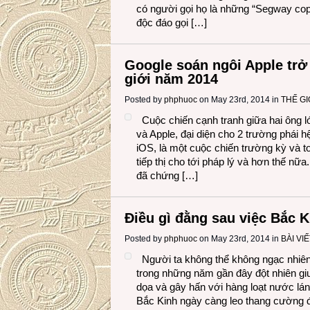
có người gọi họ là những “Segway cop”
độc đáo gọi […]
Google soán ngôi Apple trở 
giới năm 2014
Posted by
phphuoc
on May 23rd, 2014 in
THẾ G
Cuộc chiến cạnh tranh giữa hai ông 
và Apple, đại diện cho 2 trường phái h
iOS, là một cuộc chiến trường kỳ và t
tiếp thị cho tới pháp lý và hơn thế nữa.
đã chứng […]
Điều gì đằng sau việc Bắc 
Posted by
phphuoc
on May 23rd, 2014 in
BÀI VIẾ
Người ta không thể không ngạc nhiên
trong những năm gần đây đột nhiên gi
dọa và gây hấn với hàng loạt nước láng
Bắc Kinh ngày càng leo thang cường đ