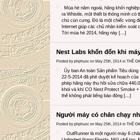
Mùa hè năm ngoái, hãng khởi nghiệp 
ra Whistle, một thiết bị thông minh có
chú cún cưng. Đó là một chiếc vòng đe
Internet giúp các chủ nhân kiểm soát
Tới mùa hè 2014, hãng này […]
Nest Labs khốn đốn khi má
Posted by
phphuoc
on May 25th, 2014 in
THẾ GI
Ủy ban An toàn Sản phẩm Tiêu dùn
22-5-2014 đã phê duyệt kế hoạch của
phép hãng này thu hồi sửa chữa 440.00
khói và khí CO Nest Protect Smoke + 
thể không phát tiếng báo động […]
Người máy có chân chạy nha
Posted by
phphuoc
on May 25th, 2014 in
THẾ GI
OutRunner là một người máy 6 chân
Unlimited (bang Florida, Mỹ) chế tạo. 