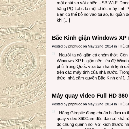
một chút so với chiếc USB Wi-Fi Dongl
hãng PQ Labs là một chiếc máy tính 
Bạn có thể bỏ nó vào túi áo, túi quần 
khi […]
Bắc Kinh giận Windows XP
Posted by
phphuoc
on May 22nd, 2014 in
THẾ G
Người ta nói giận cá chém thớt. Còn 
Windows XP bị giận nên tiểu đệ Windo
phủ Trung Quốc vừa ban hành lệnh c
trên các máy tính của nhà nước. Tron
thức, nhà cầm quyền Bắc Kinh chỉ […
Máy quay video Full HD 360 
Posted by
phphuoc
on May 22nd, 2014 in
THẾ G
Hãng Giroptic đang chuẩn bị đưa ra t
quay video 360Cam độc đáo có khả n
độ chung quanh nó. Với kích thước nh