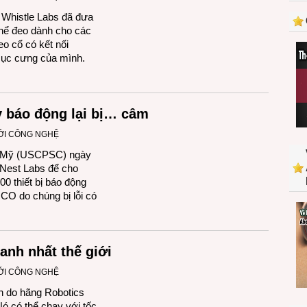
Whistle Labs đã đưa
 thể đeo dành cho các
o cổ có kết nối
 cục cưng của mình.
y báo động lại bị… câm
ỚI CÔNG NGHỆ
g Mỹ (USCPSC) ngày
 Nest Labs để cho
0 thiết bị báo động
CO do chúng bị lỗi có
nh nhất thế giới
ỚI CÔNG NGHỆ
 do hãng Robotics
Nó có thể chạy với tốc