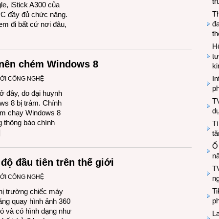
tr
e, iStick A300 của
T
PC đầy đủ chức năng.
đa
đem đi bất cứ nơi đâu,
t
Hộ
tư
 nên chém Windows 8
k
In
IỚI CÔNG NGHỆ
ph
ở đây, do đại huynh
T
ws 8 bị trảm. Chính
d
ấm chạy Windows 8
g thông báo chính
Tì
]
tă
Ổ
n
độ đầu tiên trên thế giới
TV
IỚI CÔNG NGHỆ
n
T
hị trường chiếc máy
ph
ăng quay hình ảnh 360
ỏ và có hình dạng như
L