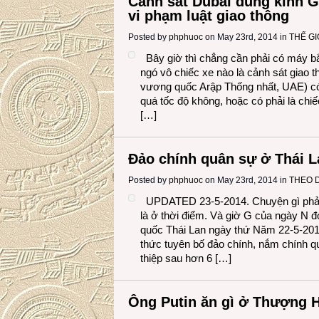
Cảnh sát Dubai dùng kính G
vi phạm luật giao thông
Posted by
phphuoc
on May 23rd, 2014 in
THẾ G
Bây giờ thì chẳng cần phải có máy bắ
ngó vô chiếc xe nào là cảnh sát giao t
vương quốc Arập Thống nhất, UAE) có 
quá tốc độ không, hoặc có phải là chiế
[…]
Đảo chính quân sự ở Thái L
Posted by
phphuoc
on May 23rd, 2014 in
THEO 
UPDATED 23-5-2014. Chuyện gì phải đ
là ở thời điểm. Và giờ G của ngày N đ
quốc Thái Lan ngày thứ Năm 22-5-2014
thức tuyên bố đảo chính, nắm chính q
thiệp sau hơn 6 […]
Ông Putin ăn gì ở Thượng 