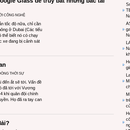
oogle Glass để truy bắt những bác tài
S
T
IỚI CÔNG NGHỆ
N
A
n tốc độ nữa, chỉ cần
g
hông ở Dubai (Các tiểu
Na
thể biết nó có chạy
c xe đang bị cảnh sát
LA
Na
k
Hợ
an
g
DÒNG THỜI SỰ
L
Ma
ến ắt sẽ tới. Vấn đề
ch
ó đã tới với Vương
 khi quân đội chính
M
uyền. Họ đã ra tay can
tr
c
Hợ
cô
Hải?
n