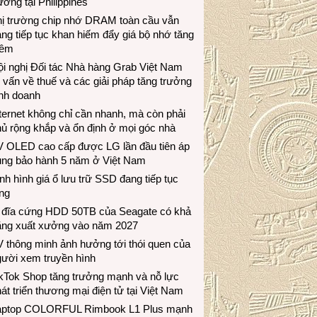
ương tại Philippines
hị trường chip nhớ DRAM toàn cầu vẫn
ng tiếp tục khan hiếm đẩy giá bộ nhớ tăng
hêm
i nghị Đối tác Nhà hàng Grab Việt Nam
 vấn về thuế và các giải pháp tăng trưởng
inh doanh
ternet không chỉ cần nhanh, mà còn phải
ủ rộng khắp và ổn định ở mọi góc nhà
V OLED cao cấp được LG lần đầu tiên áp
ụng bảo hành 5 năm ở Việt Nam
nh hình giá ổ lưu trữ SSD đang tiếp tục
ng
 đĩa cứng HDD 50TB của Seagate có khả
ăng xuất xưởng vào năm 2027
 thông minh ảnh hưởng tới thói quen của
gười xem truyền hình
ikTok Shop tăng trưởng mạnh và nỗ lực
át triển thương mại điện tử tại Việt Nam
aptop COLORFUL Rimbook L1 Plus mạnh