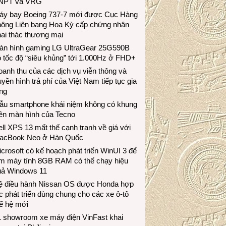
NPT và VRG
áy bay Boeing 737-7 mới được Cục Hàng
hông Liên bang Hoa Kỳ cấp chứng nhận
ai thác thương mại
àn hình gaming LG UltraGear 25G590B
 tốc độ “siêu khủng” tới 1.000Hz ở FHD+
anh thu của các dịch vụ viễn thông và
uyền hình trả phí của Việt Nam tiếp tục gia
ng
ẫu smartphone khái niệm không có khung
iền màn hình của Tecno
ll XPS 13 mất thế cạnh tranh về giá với
acBook Neo ở Hàn Quốc
crosoft có kế hoạch phát triển WinUI 3 để
àm máy tính 8GB RAM có thể chạy hiệu
uả Windows 11
ệ điều hành Nissan OS được Honda hợp
c phát triển dùng chung cho các xe ô-tô
ế hệ mới
1 showroom xe máy điện VinFast khai