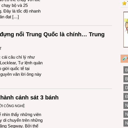
y chạy bộ và 25
. Đây là tốc độ nhanh
ân đạt […]
 đựng nổi Trung Quốc là chính… Trung
T
cái câu chí lý như
Locklear, Tư lệnh quân
giới quốc tế tại
B
Nguyên văn lời ông này
B
D
Đ
thành cảnh sát 3 bánh
N
IỚI CÔNG NGHỆ
N
 nhìn thấy những viên
y di chuyển trên những
N
hãng Segway. Bởi thế