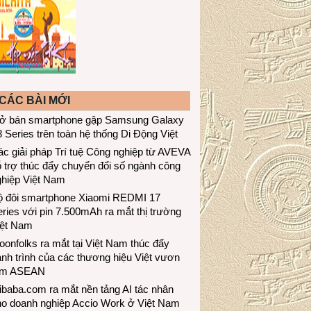
CÁC BÀI MỚI
ở bán smartphone gập Samsung Galaxy
 Series trên toàn hệ thống Di Động Việt
c giải pháp Trí tuệ Công nghiệp từ AVEVA
 trợ thúc đẩy chuyển đổi số ngành công
ghiệp Việt Nam
ộ đôi smartphone Xiaomi REDMI 17
ries với pin 7.500mAh ra mắt thị trường
iệt Nam
onfolks ra mắt tại Việt Nam thúc đẩy
nh trình của các thương hiệu Việt vươn
ầm ASEAN
ibaba.com ra mắt nền tảng AI tác nhân
ho doanh nghiệp Accio Work ở Việt Nam