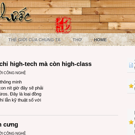
THẾ GIỚI CỦA CHÚNG TA
THƠ
HOME
hỉ high-tech mà còn high-class
ỚI CÔNG NGHỆ
thông minh
con nít giờ đây sẽ phải
iros. Đây là loại đồng
hí lẫn kỹ thuật số với
ún cưng
ỚI CÔNG NGHỆ