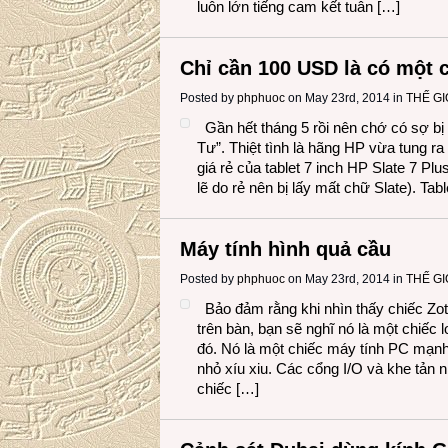
luôn lớn tiếng cam kết tuân […]
Chỉ cần 100 USD là có một c
Posted by
phphuoc
on May 23rd, 2014 in
THẾ G
Gần hết tháng 5 rồi nên chớ có sợ bị
Tư”. Thiệt tình là hãng HP vừa tung ra
giá rẻ của tablet 7 inch HP Slate 7 Plu
lẽ do rẻ nên bị lấy mất chữ Slate). Tab
Máy tính hình quả cầu
Posted by
phphuoc
on May 23rd, 2014 in
THẾ G
Bảo đảm rằng khi nhìn thấy chiếc Z
trên bàn, bạn sẽ nghĩ nó là một chiếc lo
đó. Nó là một chiếc máy tính PC mạn
nhỏ xíu xiu. Các cổng I/O và khe tản n
chiếc […]