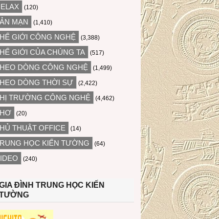
ELAX
(120)
ẢN MẠN
(1,410)
HẾ GIỚI CÔNG NGHỆ
(3,388)
HẾ GIỚI CỦA CHÚNG TA
(517)
HEO DÒNG CÔNG NGHỆ
(1,499)
HEO DÒNG THỜI SỰ
(2,422)
HỊ TRƯỜNG CÔNG NGHỆ
(4,462)
THƠ
(20)
HỦ THUẬT OFFICE
(14)
RUNG HỌC KIẾN TƯỜNG
(64)
IDEO
(240)
GIA ĐÌNH TRUNG HỌC KIẾN
TƯỜNG