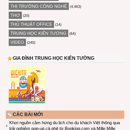
THỊ TRƯỜNG CÔNG NGHỆ
(4,463)
THƠ
(20)
THỦ THUẬT OFFICE
(14)
TRUNG HỌC KIẾN TƯỜNG
(64)
VIDEO
(240)
GIA ĐÌNH TRUNG HỌC KIẾN TƯỜNG
CÁC BÀI MỚI
Khơi nguồn cảm hứng du lịch cho du khách Việt thông qua
trải nghiệm pop-up cà phê từ Booking.com và Mille Mille