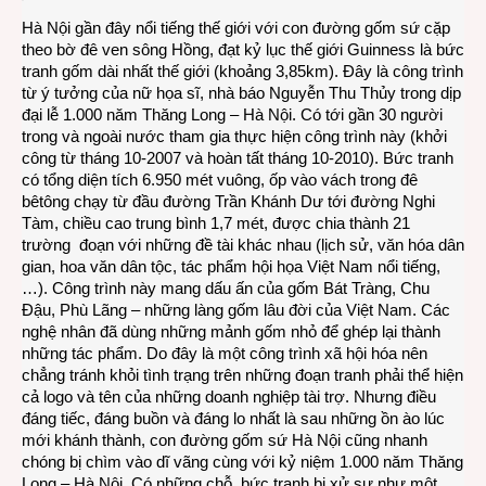
Hà Nội gần đây nổi tiếng thế giới với con đường gốm sứ cặp
theo bờ đê ven sông Hồng, đạt kỷ lục thế giới Guinness là bức
tranh gốm dài nhất thế giới (khoảng 3,85km). Đây là công trình
từ ý tưởng của nữ họa sĩ, nhà báo Nguyễn Thu Thủy trong dịp
đại lễ 1.000 năm Thăng Long – Hà Nội. Có tới gần 30 người
trong và ngoài nước tham gia thực hiện công trình này (khởi
công từ tháng 10-2007 và hoàn tất tháng 10-2010). Bức tranh
có tổng diện tích 6.950 mét vuông, ốp vào vách trong đê
bêtông chạy từ đầu đường Trần Khánh Dư tới đường Nghi
Tàm, chiều cao trung bình 1,7 mét, được chia thành 21
trường đoạn với những đề tài khác nhau (lịch sử, văn hóa dân
gian, hoa văn dân tộc, tác phẩm hội họa Việt Nam nổi tiếng,
…). Công trình này mang dấu ấn của gốm Bát Tràng, Chu
Đậu, Phù Lãng – những làng gốm lâu đời của Việt Nam. Các
nghệ nhân đã dùng những mảnh gốm nhỏ để ghép lại thành
những tác phẩm. Do đây là một công trình xã hội hóa nên
chẳng tránh khỏi tình trạng trên những đoạn tranh phải thể hiện
cả logo và tên của những doanh nghiệp tài trợ. Nhưng điều
đáng tiếc, đáng buồn và đáng lo nhất là sau những ồn ào lúc
mới khánh thành, con đường gốm sứ Hà Nội cũng nhanh
chóng bị chìm vào dĩ vãng cùng với kỷ niệm 1.000 năm Thăng
Long – Hà Nội. Có những chỗ, bức tranh bị xử sự như một