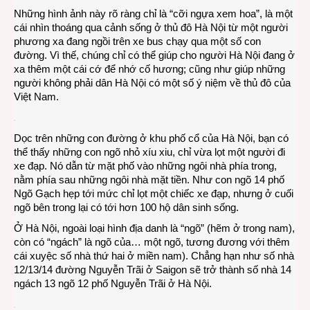
Những hình ảnh này rõ ràng chỉ là “cỡi ngựa xem hoa”, là một
trên
cái nhìn thoáng qua cảnh sống ở thủ đô Hà Nội từ một người
xe
phương xa đang ngồi trên xe bus chạy qua một số con
nhìn
đường. Vì thế, chúng chỉ có thể giúp cho người Hà Nội đang ở
xuốn
xa thêm một cái cớ để nhớ cố hương; cũng như giúp những
người không phải dân Hà Nội có một số ý niệm về thủ đô của
Việt Nam.
Dọc trên những con đường ở khu phố cổ của Hà Nội, bạn có
thể thấy những con ngõ nhỏ xíu xiu, chỉ vừa lọt một người đi
xe đạp. Nó dẫn từ mặt phố vào những ngôi nhà phía trong,
nằm phía sau những ngôi nhà mặt tiền. Như con ngõ 14 phố
Ngõ Gạch hẹp tới mức chỉ lọt một chiếc xe đạp, nhưng ở cuối
ngõ bên trong lại có tới hơn 100 hộ dân sinh sống.
Ở Hà Nội, ngoài loại hình địa danh là “ngõ” (hẽm ở trong nam),
còn có “ngách” là ngõ của… một ngõ, tương đương với thêm
cái xuyệc số nhà thứ hai ở miền nam). Chẳng hạn như số nhà
12/13/14 đường Nguyễn Trãi ở Saigon sẽ trở thành số nhà 14
ngách 13 ngõ 12 phố Nguyễn Trãi ở Hà Nội.