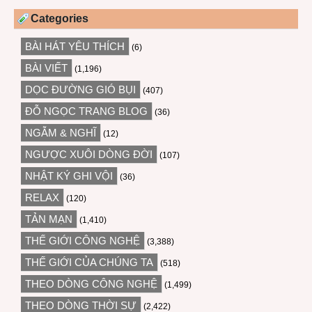
Categories
BÀI HÁT YÊU THÍCH
(6)
BÀI VIẾT
(1,196)
DỌC ĐƯỜNG GIÓ BỤI
(407)
ĐỖ NGỌC TRANG BLOG
(36)
NGẪM & NGHĨ
(12)
NGƯỢC XUÔI DÒNG ĐỜI
(107)
NHẬT KÝ GHI VỘI
(36)
RELAX
(120)
TẢN MẠN
(1,410)
THẾ GIỚI CÔNG NGHỆ
(3,388)
THẾ GIỚI CỦA CHÚNG TA
(518)
THEO DÒNG CÔNG NGHỆ
(1,499)
THEO DÒNG THỜI SỰ
(2,422)