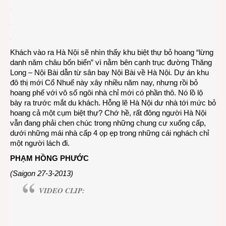
Khách vào ra Hà Nội sẽ nhìn thấy khu biệt thự bỏ hoang “lừng
danh năm châu bốn biển” vì nằm bên cạnh trục đường Thăng
Long – Nội Bài dẫn từ sân bay Nội Bài về Hà Nội. Dự án khu
đô thị mới Cổ Nhuế này xây nhiều năm nay, nhưng rồi bỏ
hoang phế với vô số ngôi nhà chỉ mới có phần thô. Nó lồ lộ
bày ra trước mắt du khách. Hỗng lẽ Hà Nội dư nhà tới mức bỏ
hoang cả một cụm biệt thự? Chớ hề, rất đông người Hà Nội
vẫn đang phải chen chúc trong những chung cư xuống cấp,
dưới những mái nhà cấp 4 ọp ẹp trong những cái nghách chỉ
một người lách đi.
PHẠM HỒNG PHƯỚC
(Saigon 27-3-2013)
VIDEO CLIP: