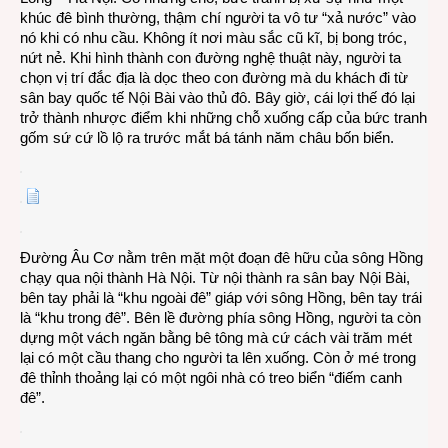
khúc đê bình thường, thậm chí người ta vô tư “xả nước” vào
nó khi có nhu cầu. Không ít nơi màu sắc cũ kĩ, bị bong tróc,
nứt nẻ. Khi hình thành con đường nghệ thuật này, người ta
chọn vị trí đắc địa là dọc theo con đường mà du khách đi từ
sân bay quốc tế Nội Bài vào thủ đô. Bây giờ, cái lợi thế đó lại
trở thành nhược điểm khi những chỗ xuống cấp của bức tranh
gốm sứ cứ lồ lộ ra trước mắt bá tánh năm châu bốn biển.
Đường Âu Cơ nằm trên mặt một đoạn đê hữu của sông Hồng
chạy qua nội thành Hà Nội. Từ nội thành ra sân bay Nội Bài,
bên tay phải là “khu ngoài đê” giáp với sông Hồng, bên tay trái
là “khu trong đê”. Bên lề đường phía sông Hồng, người ta còn
dựng một vách ngăn bằng bê tông mà cứ cách vài trăm mét
lại có một cầu thang cho người ta lên xuống. Còn ở mé trong
đê thỉnh thoảng lại có một ngôi nhà có treo biển “điếm canh
đê”.