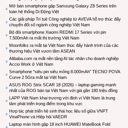
Mở bán smartphone gập Samsung Galaxy Z8 Series trên
toàn hệ thống Di Động Việt
Các giải pháp Trí tuệ Công nghiệp từ AVEVA hỗ trợ thúc đẩy
chuyển đổi số ngành công nghiệp Việt Nam
Bộ đôi smartphone Xiaomi REDMI 17 Series với pin
7.500mAh ra mắt thị trường Việt Nam
Moonfolks ra mắt tại Việt Nam thúc đẩy hành trình của các
thương hiệu Việt vươn tầm ASEAN
Alibaba.com ra mắt nền tảng AI tác nhân cho doanh nghiệp
Accio Work ở Việt Nam
Smartphone “siêu pin siêu mỏng 8.000mAh” TECNO POVA
Curve 2 5Gra mắt tại Việt Nam
ASUS ROG Strix SCAR 18 (2026) – laptop gaming mạnh
nhất của ROG bán tại Việt Nam với giá gần 180 triệu đồng
LAPP Việt Nam khai trương với định vị Việt Nam là trung
tâm phát triển trọng điểm trong khu vực
Hợp tác phát triển hệ sinh thái học liệu số giữa VNPT
VinaPhone và Hiệp hội VAEDR
Laptop màn hình gập 18 inch HUAWEI MateBook Fold