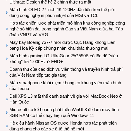
Ultimate Design thế hệ 2 chính thức ra mắt
Màn hình OLED 27 inch 4K 120Hz đầu tiên trên thế giới
dùng công nghệ in phun inkjet của MSI và TCL
Hợp tác chiến lược phát triển mô hình khu công nghiệp công
nghệ số hiện đại trong ngành Cao su Việt Nam giữa hai Tập
đoàn VNPT và VRG
Máy bay Boeing 737-7 mới được Cục Hàng không Liên
bang Hoa Kỳ cấp chứng nhận khai thác thương mại
Màn hình gaming LG UltraGear 25G590B có tốc độ “siêu
khủng” tới 1.000Hz ở FHD+
Doanh thu của các dịch vụ viễn thông và truyền hình trả phí
của Việt Nam tiếp tục gia tăng
Mẫu smartphone khái niệm không có khung viền màn hình
của Tecno
Dell XPS 13 mất thế cạnh tranh về giá với MacBook Neo ở
Hàn Quốc
Microsoft có kế hoạch phát triển WinUI 3 để làm máy tính
8GB RAM có thể chạy hiệu quả Windows 11
Hệ điều hành Nissan OS được Honda hợp tác phát triển
dùng chung cho các xe ô-tô thế hệ mới