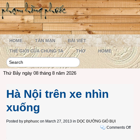
HOME
TẢN MẠN
BÀI VIẾT
THẾ GIỚI CỦA CHÚNG TA
THƠ
HOME
Thứ Bảy ngày 08 tháng 8 năm 2026
Hà Nội trên xe nhìn
xuống
Posted by
phphuoc
on March 27, 2013 in
DỌC ĐƯỜNG GIÓ BỤI
on
Comments Off
Hà
Nội