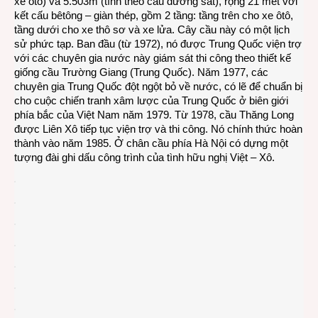
xe ôtô) và 5.503m (tính theo cầu đường sắt), rộng 21 mét với
kết cấu bêtông – giàn thép, gồm 2 tầng: tầng trên cho xe ôtô,
tầng dưới cho xe thô sơ và xe lửa. Cây cầu này có một lịch
sử phức tạp. Ban đầu (từ 1972), nó được Trung Quốc viện trợ
với các chuyên gia nước này giám sát thi công theo thiết kế
giống cầu Trường Giang (Trung Quốc). Năm 1977, các
chuyên gia Trung Quốc đột ngột bỏ về nước, có lẽ để chuẩn bị
cho cuộc chiến tranh xâm lược của Trung Quốc ở biên giới
phía bắc của Việt Nam năm 1979. Từ 1978, cầu Thăng Long
được Liên Xô tiếp tục viện trợ và thi công. Nó chính thức hoàn
thành vào năm 1985. Ở chân cầu phía Hà Nội có dựng một
tượng đài ghi dấu công trình của tình hữu nghị Việt – Xô.