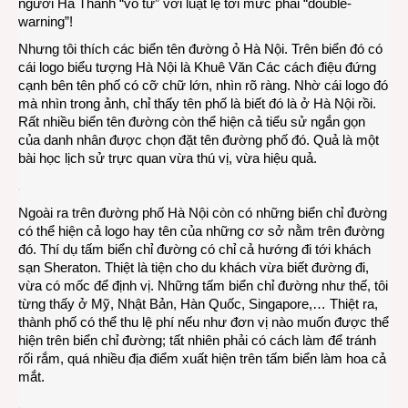
người Hà Thành “vô tư” với luật lệ tới mức phải “double-
warning”!
Nhưng tôi thích các biển tên đường ỏ Hà Nội. Trên biển đó có
cái logo biểu tượng Hà Nội là Khuê Văn Các cách điệu đứng
cạnh bên tên phố có cỡ chữ lớn, nhìn rõ ràng. Nhờ cái logo đó
mà nhìn trong ảnh, chỉ thấy tên phố là biết đó là ở Hà Nội rồi.
Rất nhiều biển tên đường còn thể hiện cả tiểu sử ngắn gọn
của danh nhân được chọn đặt tên đường phố đó. Quả là một
bài học lịch sử trực quan vừa thú vị, vừa hiệu quả.
Ngoài ra trên đường phố Hà Nội còn có những biển chỉ đường
có thể hiện cả logo hay tên của những cơ sở nằm trên đường
đó. Thí dụ tấm biển chỉ đường có chỉ cả hướng đi tới khách
sạn Sheraton. Thiệt là tiện cho du khách vừa biết đường đi,
vừa có mốc để định vị. Những tấm biển chỉ đường như thế, tôi
từng thấy ở Mỹ, Nhật Bản, Hàn Quốc, Singapore,… Thiệt ra,
thành phố có thể thu lệ phí nếu như đơn vị nào muốn được thể
hiện trên biển chỉ đường; tất nhiên phải có cách làm để tránh
rối rắm, quá nhiều địa điểm xuất hiện trên tấm biển làm hoa cả
mắt.