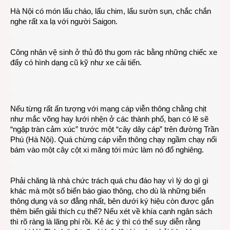
Hà Nội có món lẩu cháo, lẩu chim, lẩu sườn sụn, chắc chắn
nghe rất xa lạ với người Saigon.
Công nhân vệ sinh ở thủ đô thu gom rác bằng những chiếc xe
đẩy có hình dạng cũ kỹ như xe cải tiến.
Nếu từng rất ấn tượng với mạng cáp viễn thông chằng chịt
như mắc võng hay lưới nhện ở các thành phố, bạn có lẽ sẽ
“ngập tràn cảm xúc” trước một “cây dây cáp” trên đường Trần
Phú (Hà Nội). Quá chừng cáp viễn thông chạy ngầm chạy nổi
bám vào một cây cột xi măng tới mức làm nó đổ nghiêng.
Phải chăng là nhà chức trách quá chu đáo hay vì lý do gì gì
khác mà một số biển báo giao thông, cho dù là những biển
thông dụng và sơ đẳng nhất, bên dưới ký hiệu còn được gắn
thêm biển giải thích cụ thể? Nếu xét về khía cạnh ngân sách
thì rõ ràng là lãng phí rồi. Kẻ ác ý thì có thể suy diễn rằng