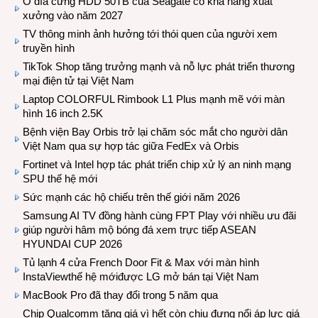
Ổ đĩa cứng HDD 50TB của Seagate có khả năng xuất
xưởng vào năm 2027
TV thông minh ảnh hưởng tới thói quen của người xem
truyền hình
TikTok Shop tăng trưởng mạnh và nỗ lực phát triển thương
mại điện tử tại Việt Nam
Laptop COLORFUL Rimbook L1 Plus mạnh mẽ với màn
hình 16 inch 2.5K
Bệnh viện Bay Orbis trở lại chăm sóc mắt cho người dân
Việt Nam qua sự hợp tác giữa FedEx và Orbis
Fortinet và Intel hợp tác phát triển chip xử lý an ninh mạng
SPU thế hệ mới
Sức mạnh các hộ chiếu trên thế giới năm 2026
Samsung AI TV đồng hành cùng FPT Play với nhiều ưu đãi
giúp người hâm mộ bóng đá xem trực tiếp ASEAN
HYUNDAI CUP 2026
Tủ lạnh 4 cửa French Door Fit & Max với màn hình
InstaViewthế hệ mớiđược LG mở bán tại Việt Nam
MacBook Pro đã thay đổi trong 5 năm qua
Chip Qualcomm tăng giá vì hết còn chịu đựng nổi áp lực giá