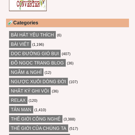
Categories
BÀI HÁT YÊU THÍCH
(6)
BÀI VIẾT
(1,196)
DỌC ĐƯỜNG GIÓ BỤI
(407)
ĐỖ NGỌC TRANG BLOG
(36)
NGẪM & NGHĨ
(12)
NGƯỢC XUÔI DÒNG ĐỜI
(107)
NHẬT KÝ GHI VỘI
(36)
RELAX
(120)
TẢN MẠN
(1,410)
THẾ GIỚI CÔNG NGHỆ
(3,388)
THẾ GIỚI CỦA CHÚNG TA
(517)