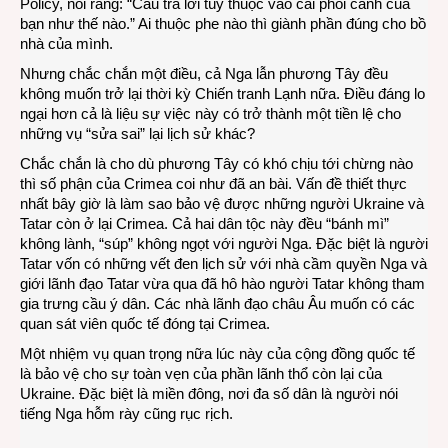
Policy, nói rằng: “Câu trả lời tùy thuộc vào cái phối cảnh của
bạn như thế nào.” Ai thuộc phe nào thì giành phần đúng cho bồ
nhà của mình.
Nhưng chắc chắn một điều, cả Nga lẫn phương Tây đều
không muốn trở lại thời kỳ Chiến tranh Lạnh nữa. Điều đáng lo
ngại hơn cả là liệu sự việc này có trở thành một tiền lệ cho
những vụ “sửa sai” lại lịch sử khác?
Chắc chắn là cho dù phương Tây có khó chịu tới chừng nào
thì số phận của Crimea coi như đã an bài. Vấn đề thiết thực
nhất bây giờ là làm sao bảo vệ được những người Ukraine và
Tatar còn ở lại Crimea. Cả hai dân tộc này đều “bánh mì”
không lành, “súp” không ngọt với người Nga. Đặc biệt là người
Tatar vốn có những vết đen lịch sử với nhà cầm quyền Nga và
giới lãnh đạo Tatar vừa qua đã hô hào người Tatar không tham
gia trưng cầu ý dân. Các nhà lãnh đạo châu Âu muốn có các
quan sát viên quốc tế đóng tại Crimea.
Một nhiệm vụ quan trọng nữa lúc này của cộng đồng quốc tế
là bảo vệ cho sự toàn vẹn của phần lãnh thổ còn lại của
Ukraine. Đặc biệt là miền đông, nơi đa số dân là người nói
tiếng Nga hỗm rày cũng rục rịch.