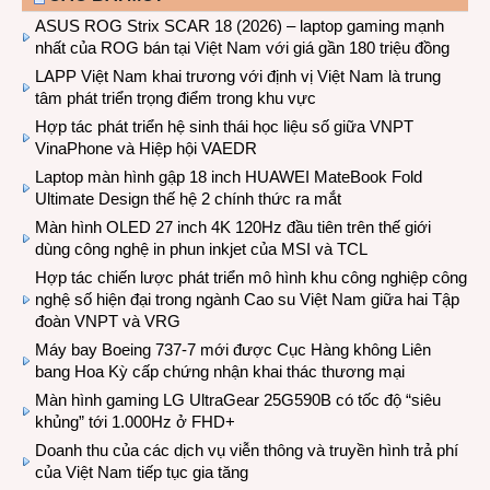
ASUS ROG Strix SCAR 18 (2026) – laptop gaming mạnh
nhất của ROG bán tại Việt Nam với giá gần 180 triệu đồng
LAPP Việt Nam khai trương với định vị Việt Nam là trung
tâm phát triển trọng điểm trong khu vực
Hợp tác phát triển hệ sinh thái học liệu số giữa VNPT
VinaPhone và Hiệp hội VAEDR
Laptop màn hình gập 18 inch HUAWEI MateBook Fold
Ultimate Design thế hệ 2 chính thức ra mắt
Màn hình OLED 27 inch 4K 120Hz đầu tiên trên thế giới
dùng công nghệ in phun inkjet của MSI và TCL
Hợp tác chiến lược phát triển mô hình khu công nghiệp công
nghệ số hiện đại trong ngành Cao su Việt Nam giữa hai Tập
đoàn VNPT và VRG
Máy bay Boeing 737-7 mới được Cục Hàng không Liên
bang Hoa Kỳ cấp chứng nhận khai thác thương mại
Màn hình gaming LG UltraGear 25G590B có tốc độ “siêu
khủng” tới 1.000Hz ở FHD+
Doanh thu của các dịch vụ viễn thông và truyền hình trả phí
của Việt Nam tiếp tục gia tăng