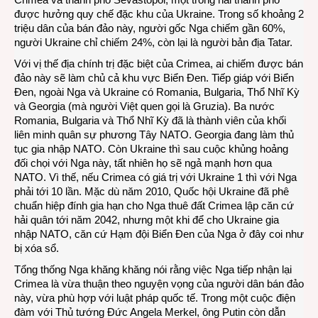
được hưởng quy chế đặc khu của Ukraine. Trong số khoảng 2
triệu dân của bán đảo này, người gốc Nga chiếm gần 60%,
người Ukraine chỉ chiếm 24%, còn lại là người bản địa Tatar.
Với vị thế địa chính trị đặc biệt của Crimea, ai chiếm được bán
đảo này sẽ làm chủ cả khu vực Biển Đen. Tiếp giáp với Biển
Đen, ngoài Nga và Ukraine có Romania, Bulgaria, Thổ Nhĩ Kỳ
và Georgia (mà người Việt quen gọi là Gruzia). Ba nước
Romania, Bulgaria và Thổ Nhĩ Kỳ đã là thành viên của khối
liên minh quân sự phương Tây NATO. Georgia đang làm thủ
tục gia nhập NATO. Còn Ukraine thì sau cuộc khủng hoảng
đối chọi với Nga này, tất nhiên họ sẽ ngả mạnh hơn qua
NATO. Vì thế, nếu Crimea có giá trị với Ukraine 1 thì với Nga
phải tới 10 lần. Mặc dù năm 2010, Quốc hội Ukraine đã phê
chuẩn hiệp đính gia hạn cho Nga thuê đất Crimea lập căn cứ
hải quân tới năm 2042, nhưng một khi để cho Ukraine gia
nhập NATO, căn cứ Hạm đội Biển Đen của Nga ở đây coi như
bị xóa sổ.
Tổng thống Nga khăng khăng nói rằng việc Nga tiếp nhận lại
Crimea là vừa thuận theo nguyện vọng của người dân bán đảo
này, vừa phù hợp với luật pháp quốc tế. Trong một cuộc điện
đàm với Thủ tướng Đức Angela Merkel, ông Putin còn dẫn