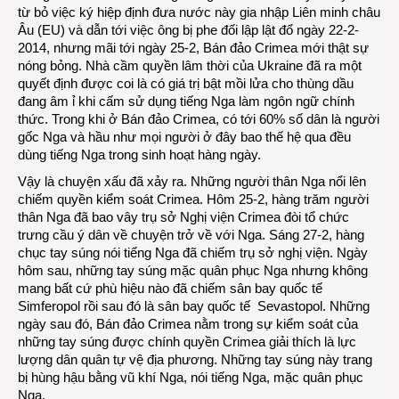
từ bỏ việc ký hiệp định đưa nước này gia nhập Liên minh châu
Âu (EU) và dẫn tới việc ông bị phe đối lập lật đổ ngày 22-2-
2014, nhưng mãi tới ngày 25-2, Bán đảo Crimea mới thật sự
nóng bỏng. Nhà cầm quyền lâm thời của Ukraine đã ra một
quyết định được coi là có giá trị bật mồi lửa cho thùng dầu
đang âm ỉ khi cấm sử dụng tiếng Nga làm ngôn ngữ chính
thức. Trong khi ở Bán đảo Crimea, có tới 60% số dân là người
gốc Nga và hầu như mọi người ở đây bao thế hệ qua đều
dùng tiếng Nga trong sinh hoạt hàng ngày.
Vậy là chuyện xấu đã xảy ra. Những người thân Nga nổi lên
chiếm quyền kiểm soát Crimea. Hôm 25-2, hàng trăm người
thân Nga đã bao vây trụ sở Nghị viện Crimea đòi tổ chức
trưng cầu ý dân về chuyện trở về với Nga. Sáng 27-2, hàng
chục tay súng nói tiếng Nga đã chiếm trụ sở nghị viện. Ngày
hôm sau, những tay súng mặc quân phục Nga nhưng không
mang bất cứ phù hiệu nào đã chiếm sân bay quốc tế
Simferopol rồi sau đó là sân bay quốc tế Sevastopol. Những
ngày sau đó, Bán đảo Crimea nằm trong sự kiểm soát của
những tay súng được chính quyền Crimea giải thích là lực
lượng dân quân tự vệ địa phương. Những tay súng này trang
bị hùng hậu bằng vũ khí Nga, nói tiếng Nga, mặc quân phục
Nga.