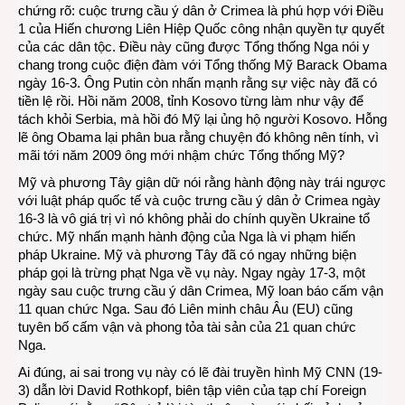
chứng rõ: cuộc trưng cầu ý dân ở Crimea là phú hợp với Điều
1 của Hiến chương Liên Hiệp Quốc công nhận quyền tự quyết
của các dân tộc. Điều này cũng được Tổng thống Nga nói y
chang trong cuộc điện đàm với Tổng thống Mỹ Barack Obama
ngày 16-3. Ông Putin còn nhấn mạnh rằng sự việc này đã có
tiền lệ rồi. Hồi năm 2008, tỉnh Kosovo từng làm như vậy để
tách khỏi Serbia, mà hồi đó Mỹ lại ủng hộ người Kosovo. Hỗng
lẽ ông Obama lại phân bua rằng chuyện đó không nên tính, vì
mãi tới năm 2009 ông mới nhậm chức Tổng thống Mỹ?
Mỹ và phương Tây giận dữ nói rằng hành động này trái ngược
với luật pháp quốc tế và cuộc trưng cầu ý dân ở Crimea ngày
16-3 là vô giá trị vì nó không phải do chính quyền Ukraine tổ
chức. Mỹ nhấn mạnh hành động của Nga là vi phạm hiến
pháp Ukraine. Mỹ và phương Tây đã có ngay những biện
pháp gọi là trừng phạt Nga về vụ này. Ngay ngày 17-3, một
ngày sau cuộc trưng cầu ý dân Crimea, Mỹ loan báo cấm vận
11 quan chức Nga. Sau đó Liên minh châu Âu (EU) cũng
tuyên bố cấm vận và phong tỏa tài sản của 21 quan chức
Nga.
Ai đúng, ai sai trong vụ này có lẽ đài truyền hình Mỹ CNN (19-
3) dẫn lời David Rothkopf, biên tập viên của tạp chí Foreign