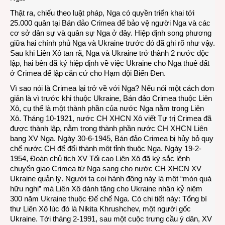
Thật ra, chiếu theo luật pháp, Nga có quyền triển khai tới
25.000 quân tại Bán đảo Crimea để bảo vệ người Nga và các
cơ sở dân sự và quân sự Nga ở đây. Hiệp định song phương
giữa hai chính phủ Nga và Ukraine trước đó đã ghi rõ như vậy.
Sau khi Liên Xô tan rã, Nga và Ukraine trở thành 2 nước độc
lập, hai bên đã ký hiệp định về việc Ukraine cho Nga thuê đất
ở Crimea để lập căn cứ cho Hạm đội Biển Đen.
Vì sao nói là Crimea lại trở về với Nga? Nếu nói một cách đơn
giản là vì trước khi thuộc Ukraine, Bán đảo Crimea thuộc Liên
Xô, cụ thể là một thành phần của nước Nga nằm trong Liên
Xô. Tháng 10-1921, nước CH XHCN Xô viết Tự trị Crimea đã
được thành lập, nằm trong thành phần nước CH XHCN Liên
bang XV Nga. Ngày 30-6-1945, Bán đảo Crimea bị hủy bỏ quy
chế nước CH để đổi thành một tỉnh thuộc Nga. Ngày 19-2-
1954, Đoàn chủ tịch XV Tối cao Liên Xô đã ký sắc lệnh
chuyển giao Crimea từ Nga sang cho nước CH XHCN XV
Ukraine quản lý. Người ta coi hành động này là một “món quà
hữu nghị” mà Liên Xô dành tặng cho Ukraine nhân kỷ niệm
300 năm Ukraine thuộc Đế chế Nga. Có chi tiết này: Tổng bí
thư Liên Xô lúc đó là Nikita Khrushchev, một người gốc
Ukraine. Tới tháng 2-1991, sau một cuộc trưng cầu ý dân, XV