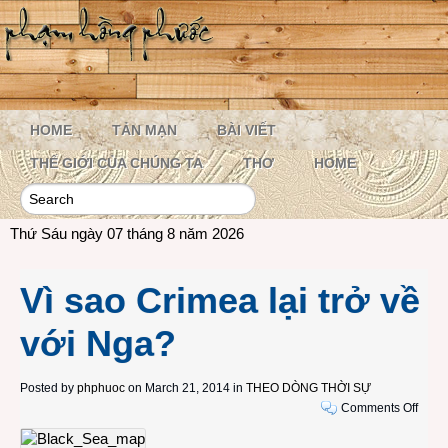
HOME
TẢN MẠN
BÀI VIẾT
THẾ GIỚI CỦA CHÚNG TA
THƠ
HOME
Thứ Sáu ngày 07 tháng 8 năm 2026
Vì sao Crimea lại trở về
với Nga?
Posted by
phphuoc
on March 21, 2014 in
THEO DÒNG THỜI SỰ
on
Comments Off
Vì
sao