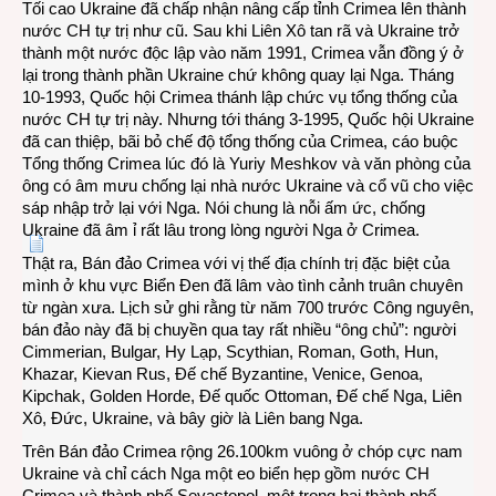
Tối cao Ukraine đã chấp nhận nâng cấp tỉnh Crimea lên thành
nước CH tự trị như cũ. Sau khi Liên Xô tan rã và Ukraine trở
thành một nước độc lập vào năm 1991, Crimea vẫn đồng ý ở
lại trong thành phần Ukraine chứ không quay lại Nga. Tháng
10-1993, Quốc hội Crimea thánh lập chức vụ tổng thống của
nước CH tự trị này. Nhưng tới tháng 3-1995, Quốc hội Ukraine
đã can thiệp, bãi bỏ chế độ tổng thống của Crimea, cáo buộc
Tổng thống Crimea lúc đó là Yuriy Meshkov và văn phòng của
ông có âm mưu chống lại nhà nước Ukraine và cổ vũ cho việc
sáp nhập trở lại với Nga. Nói chung là nỗi ấm ức, chống
Ukraine đã âm ỉ rất lâu trong lòng người Nga ở Crimea.
Thật ra, Bán đảo Crimea với vị thế địa chính trị đặc biệt của
mình ở khu vực Biển Đen đã lâm vào tình cảnh truân chuyên
từ ngàn xưa. Lịch sử ghi rằng từ năm 700 trước Công nguyên,
bán đảo này đã bị chuyền qua tay rất nhiều “ông chủ”: người
Cimmerian, Bulgar, Hy Lạp, Scythian, Roman, Goth, Hun,
Khazar, Kievan Rus, Đế chế Byzantine, Venice, Genoa,
Kipchak, Golden Horde, Đế quốc Ottoman, Đế chế Nga, Liên
Xô, Đức, Ukraine, và bây giờ là Liên bang Nga.
Trên Bán đảo Crimea rộng 26.100km vuông ở chóp cực nam
Ukraine và chỉ cách Nga một eo biển hẹp gồm nước CH
Crimea và thành phố Sevastopol, một trong hai thành phố