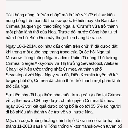
Crim
lại
Tôi không dùng từ “sáp nhập” mà là “trở về” để chỉ sự kiện
trở
nóng bỏng trên bản đồ thời sự quốc tế hiện nay khi Bán đảo
về
Crimea (ta quen gọi theo tiếng Nga là “Crưm”) vừa trở thành
với
một phần lãnh thổ của Nga. Trước đó, nước Cộng hòa tự trị
Nga?
nằm bên bờ Biển Đen này thuộc Liên bang Ukraine.
Ngày 18-3-2014, coi như dấu chấm trên chữ “i” đã được đặt
khi trong một cuộc họp trang trọng của Quốc hội Nga tại
Moscow, Tổng thống Nga Vladimir Putin đã cùng Thủ tướng
Crimea, Sergei Aksyonov và Thị trưởng Sevastopol, Aleksei
Chalyi ký hiệp ước thống nhất Crimea và thành phố
Sevastopol với Nga. Ngay sau đó, Điện Kremlin tuyên bố kể
từ giờ phút đó, Crimea đã chính thức trở thành một phần lãnh
thổ của Nga.
Sự kiện này đã hợp thức hóa cuộc trưng cầu ý dân tại Crimea
về vị thế nước CH này được chính quyền Crimea tổ chức
ngày 16-3 với kết quả được công bố là có tới 95,5% số người
đi bỏ phiếu tán thành việc trở về với nước Nga.
Mặc dù cuộc khủng hoảng chính trị ở Ukraine nổ ra từ hạ tuần
tháng 11-2013 sau khi Tổng thống Viktor Yanukovych tuyên bố