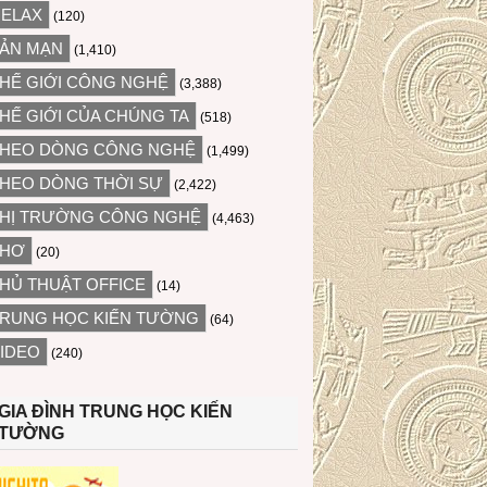
ELAX
(120)
ẢN MẠN
(1,410)
HẾ GIỚI CÔNG NGHỆ
(3,388)
HẾ GIỚI CỦA CHÚNG TA
(518)
HEO DÒNG CÔNG NGHỆ
(1,499)
HEO DÒNG THỜI SỰ
(2,422)
HỊ TRƯỜNG CÔNG NGHỆ
(4,463)
THƠ
(20)
HỦ THUẬT OFFICE
(14)
RUNG HỌC KIẾN TƯỜNG
(64)
IDEO
(240)
GIA ĐÌNH TRUNG HỌC KIẾN
TƯỜNG