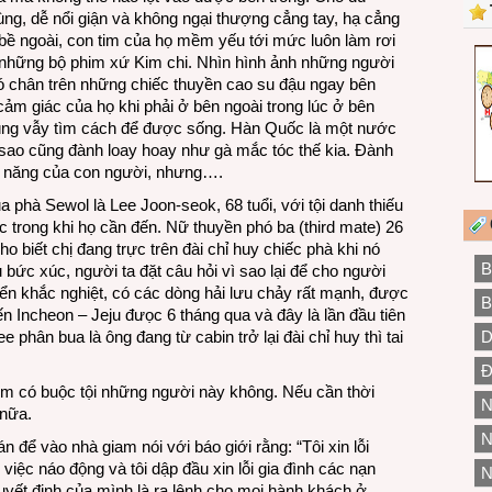
ùng, dễ nổi giận và không ngại thượng cẳng tay, hạ cẳng
và bề ngoài, con tim của họ mềm yếu tới mức luôn làm rơi
em những bộ phim xứ Kim chi. Nhìn hình ảnh những người
ó chân trên những chiếc thuyền cao su đậu ngay bên
u cảm giác của họ khi phải ở bên ngoài trong lúc ở bên
vùng vẫy tìm cách để được sống. Hàn Quốc là một nước
 sao cũng đành loay hoay như gà mắc tóc thế kia. Đành
ả năng của con người, nhưng….
a phà Sewol là Lee Joon-seok, 68 tuổi, với tội danh thiếu
ác trong khi họ cần đến. Nữ thuyền phó ba (third mate) 26
ho biết chị đang trực trên đài chỉ huy chiếc phà khi nó
B
u bức xúc, người ta đặt câu hỏi vì sao lại để cho người
ển khắc nghiệt, có các dòng hải lưu chảy rất mạnh, được
B
yến Incheon – Jeju đưọc 6 tháng qua và đây là lần đầu tiên
 phân bua là ông đang từ cabin trở lại đài chỉ huy thì tai
D
Đ
em có buộc tội những người này không. Nếu cần thời
N
 nữa.
N
 để vào nhà giam nói với báo giới rằng: “Tôi xin lỗi
iệc náo động và tôi dập đầu xin lỗi gia đình các nạn
N
yết định của mình là ra lệnh cho mọi hành khách ở