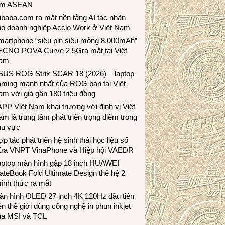
ầm ASEAN
ibaba.com ra mắt nền tảng AI tác nhân
ho doanh nghiệp Accio Work ở Việt Nam
martphone “siêu pin siêu mỏng 8.000mAh”
ECNO POVA Curve 2 5Gra mắt tại Việt
am
SUS ROG Strix SCAR 18 (2026) – laptop
aming mạnh nhất của ROG bán tại Việt
m với giá gần 180 triệu đồng
PP Việt Nam khai trương với định vị Việt
m là trung tâm phát triển trọng điểm trong
hu vực
p tác phát triển hệ sinh thái học liệu số
iữa VNPT VinaPhone và Hiệp hội VAEDR
aptop màn hình gập 18 inch HUAWEI
teBook Fold Ultimate Design thế hệ 2
ính thức ra mắt
àn hình OLED 27 inch 4K 120Hz đầu tiên
ên thế giới dùng công nghệ in phun inkjet
ủa MSI và TCL