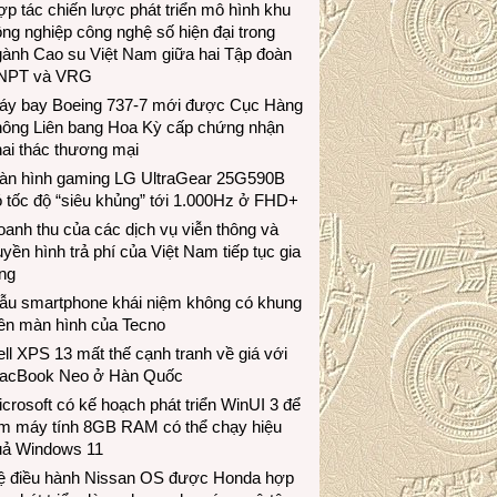
p tác chiến lược phát triển mô hình khu
ng nghiệp công nghệ số hiện đại trong
gành Cao su Việt Nam giữa hai Tập đoàn
NPT và VRG
áy bay Boeing 737-7 mới được Cục Hàng
hông Liên bang Hoa Kỳ cấp chứng nhận
ai thác thương mại
àn hình gaming LG UltraGear 25G590B
 tốc độ “siêu khủng” tới 1.000Hz ở FHD+
anh thu của các dịch vụ viễn thông và
uyền hình trả phí của Việt Nam tiếp tục gia
ng
ẫu smartphone khái niệm không có khung
iền màn hình của Tecno
ll XPS 13 mất thế cạnh tranh về giá với
acBook Neo ở Hàn Quốc
crosoft có kế hoạch phát triển WinUI 3 để
àm máy tính 8GB RAM có thể chạy hiệu
uả Windows 11
ệ điều hành Nissan OS được Honda hợp