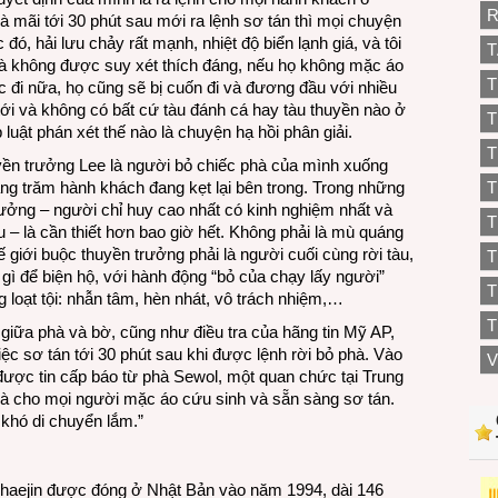
R
à mãi tới 30 phút sau mới ra lệnh sơ tán thì mọi chuyện
ó, hải lưu chảy rất mạnh, nhiệt độ biển lạnh giá, và tôi
T
mà không được suy xét thích đáng, nếu họ không mặc áo
T
 đi nữa, họ cũng sẽ bị cuốn đi và đương đầu với nhiều
ới và không có bất cứ tàu đánh cá hay tàu thuyền nào ở
T
luật phán xét thế nào là chuyện hạ hồi phân giải.
T
yền trưởng Lee là người bỏ chiếc phà của mình xuống
àng trăm hành khách đang kẹt lại bên trong. Trong những
T
rưởng – người chỉ huy cao nhất có kinh nghiệm nhất và
T
u – là cần thiết hơn bao giờ hết. Không phải là mù quáng
 giới buộc thuyền trưởng phải là người cuối cùng rời tàu,
 gì để biện hộ, với hành động “bỏ của chạy lấy người”
T
g loạt tội: nhẫn tâm, hèn nhát, vô trách nhiệm,…
T
 giữa phà và bờ, cũng như điều tra của hãng tin Mỹ AP,
iệc sơ tán tới 30 phút sau khi được lệnh rời bỏ phà. Vào
V
 được tin cấp báo từ phà Sewol, một quan chức tại Trung
hà cho mọi người mặc áo cứu sinh và sẵn sàng sơ tán.
i khó di chuyển lắm.”
haejin được đóng ở Nhật Bản vào năm 1994, dài 146