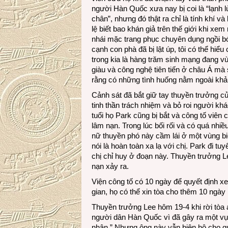
người Hàn Quốc xưa nay bị coi là “lạnh l
chân”, nhưng đó thật ra chỉ là tính khí 
lệ biết bao khán giả trên thế giới khi x
nhái mặc trang phục chuyên dụng ngồi b
cạnh con phà đã bị lật úp, tôi có thể hiể
trong kia là hàng trăm sinh mạng đang 
giàu và công nghệ tiên tiến ở châu Á mà
rằng có những tình huống nằm ngoài kh
Cảnh sát đã bắt giữ tay thuyền trưởng củ
tinh thần trách nhiệm và bỏ roi người kh
tuổi họ Park cũng bị bắt và công tố viên c
lâm nạn. Trong lúc bối rối và có quá nhiề
nữ thuyền phó này cầm lái ở một vùng bi
nói là hoàn toàn xa lạ với chị. Park đi tu
chị chỉ huy ở đoạn này. Thuyền trưởng Lee
nạn xảy ra.
Viện công tố có 10 ngày để quyết định x
gian, họ có thể xin tòa cho thêm 10 ngày
Thuyền trưởng Lee hôm 19-4 khi rời tòa án
người dân Hàn Quốc vì đã gây ra một vụ v
nhân.” Nhưng ông này vẫn biện hộ cho qu