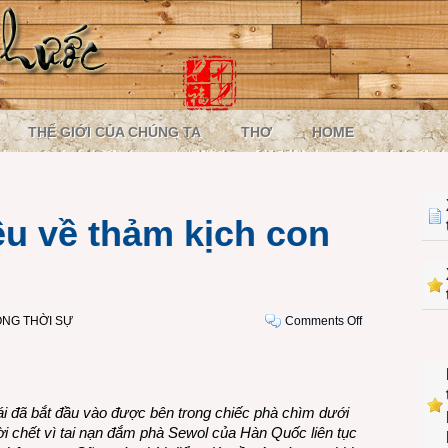
THẾ GIỚI CỦA CHÚNG TA
THƠ
HOME
ều về thảm kịch con
on
NG THỜI SỰ
Comments Off
Tản
mạn
đôi
điều
 đã bắt đầu vào được bên trong chiếc phà chìm dưới
về
ời chết vì tai nạn đắm phà Sewol của Hàn Quốc liên tục
thảm