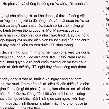
t
à. Họ phải vất vả chống lại dòng nước chảy rất mạnh và
Al
c
ặt tại chỗ nên người ta khó đánh giá thực tế công việc
S
hường tình, người ta dễ nóng ruột và phát quạu trước sự
T
ịch cà tang”) của nhà chức trách sở tại cho những gì
N
c kênh truyền thông quốc tế. Một Malaysia với vụ
cách hành xử khó hiểu của nhà chức trách. Bây giờ hỗng
A
 ngỡ ngàng với những diễn biến kỳ kỳ cũng của nhà chức
g
iển này mỗi cái đều có trên dưới 300 sinh mạng.
Na
LA
 lạc đề, viết những gì mình chớ hề muốn phải viết. Để gọi là
Na
nghiệp Lee Jong-eui có đứa cháu trai 17 tuổi Nam Hyun-
k
: “Chính quyền lẽ ra phải khẩn trương lên và làm cái gì
 dẫn tới tình thế này. Tôi nghĩ đây càng giống một thảm
Hợ
g
gày càng ít xảy ra, nhất là khi ngày càng có thêm
L
gược xuôi. Chưa cần nói tới điều tối cần thiết và là nền
Ma
iao làm việc gì đó phải tập trung làm cho tới nơi tới chốn
ch
nhất có thể được. Càng đặc biệt cần thiết hơn khi công
M
n nguy của người khác. Đành rằng do con người vốn hay
tr
h, trời đất thỉnh thoảng lại phải nhắc nhở cho người ta
c
g xin nhắc… nhè nhẹ thôi!