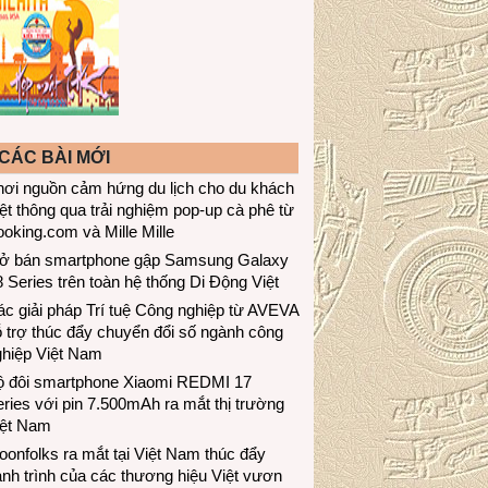
CÁC BÀI MỚI
hơi nguồn cảm hứng du lịch cho du khách
ệt thông qua trải nghiệm pop-up cà phê từ
oking.com và Mille Mille
ở bán smartphone gập Samsung Galaxy
 Series trên toàn hệ thống Di Động Việt
c giải pháp Trí tuệ Công nghiệp từ AVEVA
 trợ thúc đẩy chuyển đổi số ngành công
ghiệp Việt Nam
ộ đôi smartphone Xiaomi REDMI 17
ries với pin 7.500mAh ra mắt thị trường
iệt Nam
onfolks ra mắt tại Việt Nam thúc đẩy
nh trình của các thương hiệu Việt vươn