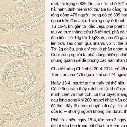
mét, tải trọng 6.825 tấn, có sức chở 921
hải hành định mệnh tối thứ Ba từ cảng In
tổng cộng 476 người, trong đó có 339 họ
ngoại trên đảo Jeju. Trường này ở thành
Tư 16-4, khi gần tới đảo Jeju, phà phát t
tàu và trực thăng cứu hộ tới nơi, phà đã 
đầu tiên. Từ 10g tới 10g23ph, phà đã gần 
lên trời. Tàu chìm quá nhanh, với vị thế 
Tới 2g chiều, phà chỉ còn ló phần chỏm m
Cuối cùng người ta phải dùng những chiế
chung quanh để đề phòng các nạn nhân bị 
Cho tới sáng Chủ nhật 20-4-2014, có 49 
Trên con phà 476 người chỉ có 174 người
Ngày 18-4, người ta tìm thấy thi thể hiệ
Có lẽ ông cảm thấy mình có tội khi được
mình chết và mất tích. Lá thư tuyệt mạng
đau lòng trong khi 200 người khác vẫn cò
đã thúc đẩy tổ chức chuyến đi này. Tôi sẽ
của tôi – những người không tìm được thi
Phải tới chiều ngày 19-4, tức hơn 3 ngà
để lọt vào bên trong bắt đầu tìm kiếm và