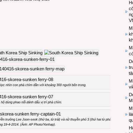
Hợ
cô
n
V
M
k
kh
M
có
Do
tr
tă
M
lực nhìn con phà chìm dần với khoảng 300 người bên trong.
v
De
M
hộ dùng phao nổi đánh dấu vị trí phà chìm.
Mi
l
ền trưởng Lee Joon-seok (thứ ba, từ trái) và nữ thuyền phó 3 (thứ hai từ phải) bị
q
ng 19-4-2014. (Ảnh: AP Photo/Yonhap).
H