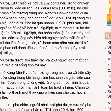
 người, 180 chiếc xe hơi và 152 container. Trong chuyến
cheon tới đảo du lịch Jeju dài 400km (300 mile), nó chở
c sinh của trường trung học Kang’s Danwon đang đi dã
 phố Ansan, ngay bên cạnh thủ đô Seoul. Tới 9g sáng thứ
ín hiệu cấp cứu. Phà lật quá nhanh. Chỉ 30 phút sau, khi
nghiêng 60 độ về bên trái. 9g45ph, trực thăng cứu hộ đợt
lật úp. Và tới 10g23ph, tàu hoàn toàn lật úp, giơ đáy phà
lái tàu cắm xuống đáy biển hất ngược phần mũi lên trên.
ũi tàu lên lên mặt biển, rồi hoàn toàn nằm sâu dưới biển.
K
c phao nổi đánh dấu vị trí phà chìm và cho quây lưới
Vi
trôi giạt ra xa.
Bo
M
người đã được tìm thấy xác và 253 người còn mất tích.
Z8
 được cứu sống tính tới nay.
Cá
u phó Kang Min-Kyu của trường trung học treo cổ trên cây.
hỗ
 cứu sống trong khi hàng trăm học sinh và giáo viên của
n
 tìm được trong túi ông viết: “Sống sót một mình là quá
B
n mất tích. Tôi nhận lãnh toàn bộ trách nhiệm. Chính tôi
Se
 lại trở thành một thầy giáo ở kiếp sau cho các học sinh
V
 thể.”
Mo
y sau khi phà chìm, người nhái mới phá được cửa sổ phà
hà
 đưa các thi thể nạn nhân ra. Tới sáng 20-4, hơn 500