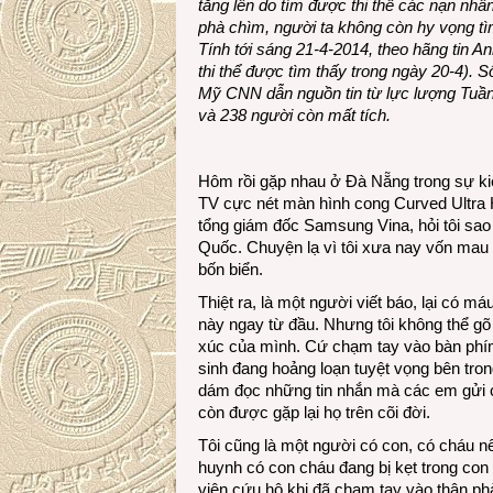
tăng lên do tìm được thi thể các nạn nhâ
phà chìm, người ta không còn hy vọng tì
Tính tới sáng 21-4-2014, theo hãng tin A
thi thể được tìm thấy trong ngày 20-4). 
Mỹ CNN dẫn nguồn tin từ lực lượng Tuần
và 238 người còn mất tích.
Hôm rồi gặp nhau ở Đà Nẵng trong sự ki
TV cực nét màn hình cong Curved Ultra 
tổng giám đốc Samsung Vina, hỏi tôi sao
Quốc. Chuyện lạ vì tôi xưa nay vốn mau
bốn biển.
Thiệt ra, là một người viết báo, lại có m
này ngay từ đầu. Nhưng tôi không thể g
xúc của mình. Cứ chạm tay vào bàn phím 
sinh đang hoảng loạn tuyệt vọng bên trong
dám đọc những tin nhắn mà các em gửi c
còn được gặp lại họ trên cõi đời.
Tôi cũng là một người có con, có cháu n
huynh có con cháu đang bị kẹt trong con
viên cứu hộ khi đã chạm tay vào thân ph