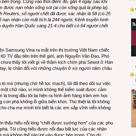
n bên trong. Cũng vào thời điểm đó, gần 4 ngày sau khi
kịch
m được nạn nhân sống sót (ai còn sống quả là phép lạ).
con
nh Reuters, số người chết đã được xác nhận là 58 (có 25
phà
Số nạn nhân còn mất tích là 244 người. Kênh truyền hình
Hàn
 duyên Hàn Quốc sáng 21-4 cho biết có 64 người chết
Quốc
ện Samsung Vina ra mắt trên thị trường Việt Nam chiếc
HD TV đầu tiên trên thế giới, anh Nguyễn Văn Đạo, Phó
 chưa thấy tôi viết gì về thảm kịch chìm phà Sewol ở Hàn
 tay, lẹ chân đối với những chuyện ở xứ người năm châu
áu tò mò (nhưng chớ hề tọc mạch), tôi đã theo dõi sự việc
õ một chữ nào, vì mình không thể kiểm soát được cảm
là trong đầu tôi lại hiện ra hình ảnh hàng trăm em học
 con phà khổng lồ giữa biển khơi. Thú thiệt là tôi không
ho cha mẹ mình khi biết là các em sắp vĩnh viễn không
ên thấu hiểu nỗi lòng “chết được sướng hơn” của các phụ
 phà. Tôi cũng hiểu được nỗi đau bất lực của các nhân
à mà không thể nào lọt vào được bên trong. Cho dù