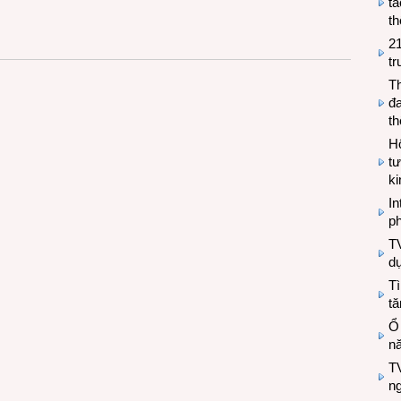
tá
th
2
tr
T
đa
t
Hộ
tư
k
In
ph
T
d
Tì
tă
Ổ
n
TV
n