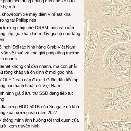
c phát triển dùng chung cho các xe ô-tô
ế hệ mới
1 showroom xe máy điện VinFast khai
ương tại Philippines
hị trường chip nhớ DRAM toàn cầu vẫn
ng tiếp tục khan hiếm đẩy giá bộ nhớ tăng
hêm
i nghị Đối tác Nhà hàng Grab Việt Nam
 vấn về thuế và các giải pháp tăng trưởng
inh doanh
ternet không chỉ cần nhanh, mà còn phải
ủ rộng khắp và ổn định ở mọi góc nhà
V OLED cao cấp được LG lần đầu tiên áp
ụng bảo hành 5 năm ở Việt Nam
nh hình giá ổ lưu trữ SSD đang tiếp tục
ng
 đĩa cứng HDD 50TB của Seagate có khả
ăng xuất xưởng vào năm 2027
 thông minh ảnh hưởng tới thói quen của
gười xem truyền hình