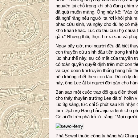
nguyên tại chỗ trong khi phà đang chìm v
đã quá muộn màng. Ông này kể: “Váo lúc đ
đã nghĩ rằng nếu người ta rời khỏi phà 
phao cứu sinh, và ngày cho dù họ có mặc
khó khăn khác. Lúc đó tàu cứu hộ chưa t
gần.” Nhưng thôi, thực hư ra sao và pháp 
Ngay bây giờ, mọi người đều đã biết thu
con thuyền cứu sinh đầu tiên trong khi h
lúc như thế này, sự có mặt của thuyền t
có toàn quyền quyết định trên một con tà
và cực đoan khi truyền thống hàng hải thế
nếu không chết theo con tàu. Dù có lý do
này, ông Lee ắt bị người đời gán cho hàn
Bản sao một cuộc trao đổi qua điện thoại
cho thấy thuyền trưởng Lee đã trì hoãn v
lúc 9g sáng, tức chỉ 5 phút sau khi nhận
tâm Dịch vụ Hàng hải Jeju ra lệnh cho p
Có ai đó trên phà trả lời rằng: “Mọi ngườ
Phà Sewol thuộc công ty hàng hải Chung