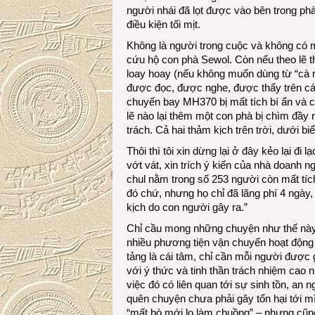
người nhái đã lọt được vào bên trong ph
điều kiện tối mịt.
Không là người trong cuộc và không có m
cứu hộ con phà Sewol. Còn nếu theo lẽ t
loay hoay (nếu không muốn dùng từ “cà r
được đọc, được nghe, được thấy trên cá
chuyến bay MH370 bị mất tích bí ẩn và 
lẽ nào lại thêm một con phà bị chìm đầy
trách. Cả hai thảm kịch trên trời, dưới b
Thôi thì tôi xin dừng lại ở đây kẻo lại đi
vớt vát, xin trích ý kiến của nhà doanh 
chul nằm trong số 253 người còn mất tích
đó chứ, nhưng họ chỉ đã lãng phí 4 ngày,
kịch do con người gây ra.”
Chỉ cầu mong những chuyện như thế này n
nhiều phương tiện vận chuyển hoạt động n
tảng là cái tâm, chỉ cần mỗi người được g
với ý thức và tinh thần trách nhiệm cao 
việc đó có liên quan tới sự sinh tồn, a
quên chuyện chưa phải gây tổn hại tới mìn
“mất bò mới lo làm chuồng” – nhưng cũn