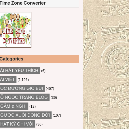
Time Zone Converter
Categories
ÀI HÁT YÊU THÍCH
(6)
ÀI VIẾT
(1,196)
ỌC ĐƯỜNG GIÓ BỤI
(407)
Ỗ NGỌC TRANG BLOG
(36)
GẪM & NGHĨ
(12)
GƯỢC XUÔI DÒNG ĐỜI
(107)
HẬT KÝ GHI VỘI
(36)