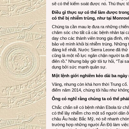
sẽ có thể kiểm soát được nó. Thú thực tô
Điều gì thực sự có thể làm được tro
có thể bị nhiễm trùng, như tại Monrov
Chúng ta cần mau lẹ đưa ra những chiến 
chăm sóc cho tất cả các bệnh nhân tại cá
dạy cho các thành viên trong gia đình, 
bảo vệ mình khỏi bị nhiễm trùng. Những 
đáng kể nhất. Nước Sierra Leone đã thử n
cũng là một nỗ lực ngăn chặn người ta đổ
điên rồ.” Nhưng bây giờ tôi tự hỏi, “Tại 
dụng bởi sức mạnh quân sự.
Một lệnh giới nghiêm kéo dài ba ngày 
Vâng, nhưng còn khá hơn thời Trung cổ. 
điểm năm 2014, chúng tôi hầu như không 
Ông có nghĩ rằng chúng ta có thể phải
Chắc chắn sẽ có bệnh nhân Ebola từ châu
có thể lây nhiễm cho một số người dân ở 
châu Âu hoặc Bắc Mỹ, nó sẽ nhanh chóng 
trường hợp những người Ấn Độ làm việc 