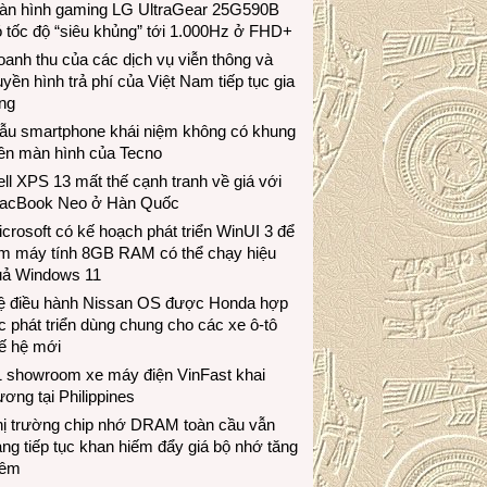
àn hình gaming LG UltraGear 25G590B
 tốc độ “siêu khủng” tới 1.000Hz ở FHD+
anh thu của các dịch vụ viễn thông và
uyền hình trả phí của Việt Nam tiếp tục gia
ng
ẫu smartphone khái niệm không có khung
iền màn hình của Tecno
ll XPS 13 mất thế cạnh tranh về giá với
acBook Neo ở Hàn Quốc
crosoft có kế hoạch phát triển WinUI 3 để
àm máy tính 8GB RAM có thể chạy hiệu
uả Windows 11
ệ điều hành Nissan OS được Honda hợp
c phát triển dùng chung cho các xe ô-tô
ế hệ mới
1 showroom xe máy điện VinFast khai
ương tại Philippines
hị trường chip nhớ DRAM toàn cầu vẫn
ng tiếp tục khan hiếm đẩy giá bộ nhớ tăng
hêm