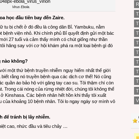
R
Virus Ebola.
T
oa học đầu tiên bay đến Zaire.
T
nữ tu bị chết ở đó đều là công dân Bỉ. Yambuku, nằm
t bệnh viện nhỏ. Khi chính phủ Bỉ quyết định gửi một bác
T
ôi mới 27 tuổi và cảm thấy mình có chút giống như thần
T
, tôi hăng say với cơ hội khám phá ra một loại bệnh gì đó
T
ng nào không?
T
hó với một thứ bệnh truyền nhiễm nguy hiểm nhất thế giới
 biết rằng nó truyền bệnh qua các dịch cơ thể! Nó cũng
T
ặc quần áo bảo hộ với găng tay cao su. Tôi thậm chí còn
 Trong cái nóng của rừng nhiệt đới, chúng tôi không thể
T
 Kinshasa. Các bệnh nhân hết hồn khi thấy tôi xuất
V
u của khoảng 10 bệnh nhân. Tôi lo ngay ngáy sợ mình vô
 để tránh bị lây nhiễm.
nhiệt cao, nhức đầu và tiêu chảy …