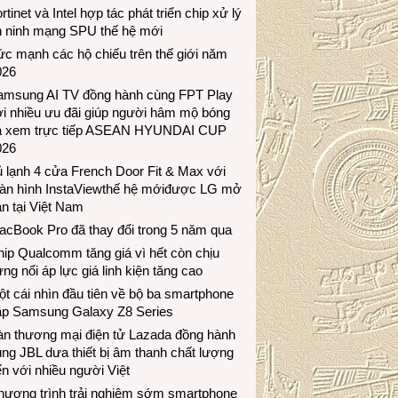
rtinet và Intel hợp tác phát triển chip xử lý
n ninh mạng SPU thế hệ mới
c mạnh các hộ chiếu trên thế giới năm
026
amsung AI TV đồng hành cùng FPT Play
i nhiều ưu đãi giúp người hâm mộ bóng
á xem trực tiếp ASEAN HYUNDAI CUP
026
 lạnh 4 cửa French Door Fit & Max với
àn hình InstaViewthế hệ mớiđược LG mở
n tại Việt Nam
acBook Pro đã thay đổi trong 5 năm qua
ip Qualcomm tăng giá vì hết còn chịu
ng nổi áp lực giá linh kiện tăng cao
t cái nhìn đầu tiên về bộ ba smartphone
ập Samsung Galaxy Z8 Series
àn thương mại điện tử Lazada đồng hành
ng JBL dưa thiết bị âm thanh chất lượng
n với nhiều người Việt
hương trình trải nghiệm sớm smartphone