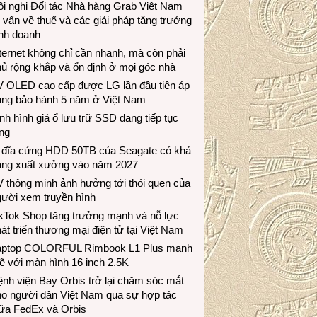
i nghị Đối tác Nhà hàng Grab Việt Nam
 vấn về thuế và các giải pháp tăng trưởng
inh doanh
ternet không chỉ cần nhanh, mà còn phải
ủ rộng khắp và ổn định ở mọi góc nhà
V OLED cao cấp được LG lần đầu tiên áp
ụng bảo hành 5 năm ở Việt Nam
nh hình giá ổ lưu trữ SSD đang tiếp tục
ng
 đĩa cứng HDD 50TB của Seagate có khả
ăng xuất xưởng vào năm 2027
 thông minh ảnh hưởng tới thói quen của
gười xem truyền hình
ikTok Shop tăng trưởng mạnh và nỗ lực
át triển thương mại điện tử tại Việt Nam
aptop COLORFUL Rimbook L1 Plus mạnh
 với màn hình 16 inch 2.5K
nh viện Bay Orbis trở lại chăm sóc mắt
ho người dân Việt Nam qua sự hợp tác
iữa FedEx và Orbis