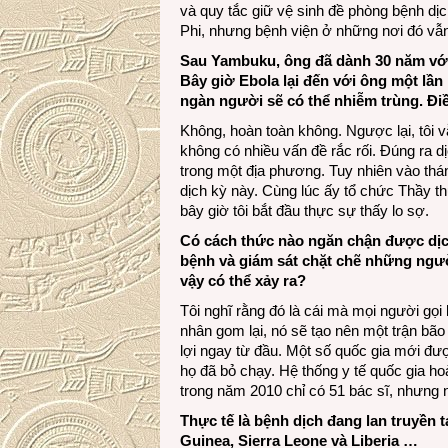
và quy tắc giữ vệ sinh đề phòng bệnh dị
Phi, nhưng bệnh viện ở những nơi đó vẫn 
Sau Yambuku, ông đã dành 30 năm với
Bây giờ Ebola lại đến với ông một lần
ngàn người sẽ có thể nhiễm trùng. Đi
Không, hoàn toàn không. Ngược lại, tôi v
không có nhiều vấn đề rắc rối. Đúng ra d
trong một địa phương. Tuy nhiên vào tháng
dịch kỳ này. Cùng lúc ấy tổ chức Thầy th
bây giờ tôi bắt đầu thực sự thấy lo sợ.
Có cách thức nào ngăn chận được dịc
bệnh và giám sát chặt chẽ những ngư
vậy có thể xảy ra?
Tôi nghĩ rằng đó là cái mà mọi người gọi
nhân gom lại, nó sẽ tạo nên một trận bão
lợi ngay từ đầu. Một số quốc gia mới đượ
họ đã bỏ chạy. Hệ thống y tế quốc gia ho
trong năm 2010 chỉ có 51 bác sĩ, nhưng n
Thực tế là bệnh dịch đang lan truyền 
Guinea, Sierra Leone và Liberia …