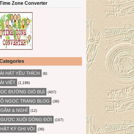
Time Zone Converter
Categories
ÀI HÁT YÊU THÍCH
(6)
ÀI VIẾT
(1,196)
ỌC ĐƯỜNG GIÓ BỤI
(407)
Ỗ NGỌC TRANG BLOG
(36)
GẪM & NGHĨ
(12)
GƯỢC XUÔI DÒNG ĐỜI
(107)
HẬT KÝ GHI VỘI
(36)