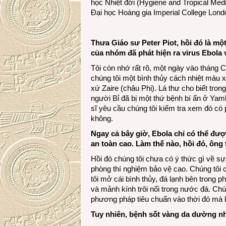
học Nhiệt đới (Hygiene and Tropical Medic
Đại học Hoàng gia Imperial College Lond
Thưa Giáo sư Peter Piot, hồi đó là một
của nhóm đã phát hiện ra virus Ebola
Tôi còn nhớ rất rõ, một ngày vào tháng
chúng tôi một bình thủy cách nhiệt màu 
xứ Zaire (châu Phi). Lá thư cho biết tr
người Bỉ đã bị một thứ bệnh bí ẩn ở Yamb
sĩ yêu cầu chúng tôi kiểm tra xem đó có p
không.
Ngay cả bây giờ, Ebola chỉ có thể đư
an toàn cao. Làm thế nào, hồi đó, ông
Hồi đó chúng tôi chưa có ý thức gì về sự
phòng thí nghiệm bảo vệ cao. Chúng tôi 
tôi mở cái bình thủy, đá lạnh bên trong p
và mảnh kính trôi nổi trong nước đá. Chú
phương pháp tiêu chuẩn vào thời đó mà
Tuy nhiên, bệnh sốt vàng da dường như