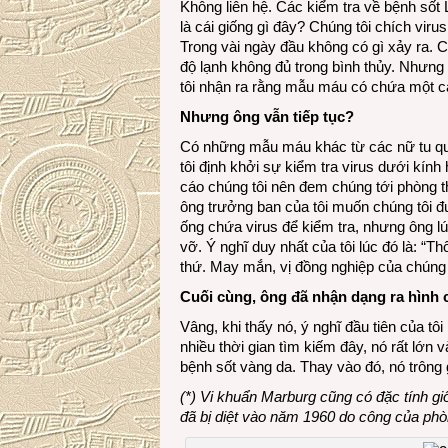
Không liên hệ. Các kiểm tra về bệnh sốt
là cái giống gì đây? Chúng tôi chích viru
Trong vài ngày đầu không có gì xảy ra. C
độ lạnh không đủ trong bình thủy. Nhưng 
tôi nhận ra rằng mẫu máu có chứa một cá
Nhưng ông vẫn tiếp tục?
Có những mẫu máu khác từ các nữ tu qua
tôi định khởi sự kiểm tra virus dưới kính
cáo chúng tôi nên đem chúng tới phòng t
ông trưởng ban của tôi muốn chúng tôi đ
ống chứa virus để kiểm tra, nhưng ông l
vỡ. Ý nghĩ duy nhất của tôi lúc đó là: “Th
thứ. May mắn, vị đồng nghiệp của chúng 
Cuối cùng, ông đã nhận dạng ra hình c
Vâng, khi thấy nó, ý nghĩ đầu tiên của tôi
nhiều thời gian tìm kiếm đây, nó rất lớn
bệnh sốt vàng da. Thay vào đó, nó trông
(*) Vi khuẩn Marburg cũng có đặc tính g
đã bị diệt vào năm 1960 do công của ph