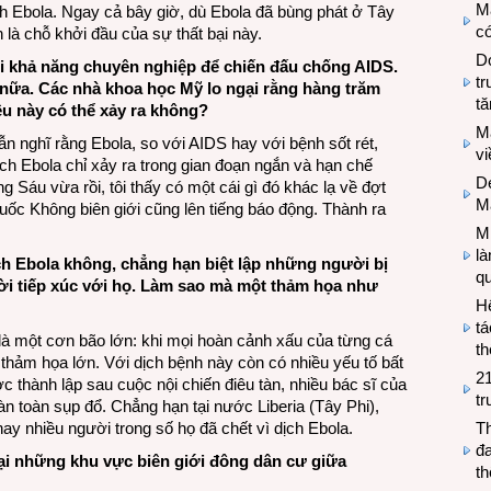
M
ch Ebola. Ngay cả bây giờ, dù Ebola đã bùng phát ở Tây
có
là chỗ khởi đầu của sự thất bại này.
Do
 khả năng chuyên nghiệp để chiến đấu chống AIDS.
tr
 nữa. Các nhà khoa học Mỹ lo ngại rằng hàng trăm
tă
ều này có thể xảy ra không?
M
ẫn nghĩ rằng Ebola, so với AIDS hay với bệnh sốt rét,
v
ịch Ebola chỉ xảy ra trong gian đoạn ngắn và hạn chế
De
 Sáu vừa rồi, tôi thấy có một cái gì đó khác lạ về đợt
M
uốc Không biên giới cũng lên tiếng báo động. Thành ra
Mi
l
h Ebola không, chẳng hạn biệt lập những người bị
q
ời tiếp xúc với họ. Làm sao mà một thảm họa như
H
tá
 là một cơn bão lớn: khi mọi hoàn cảnh xấu của từng cá
th
 thảm họa lớn. Với dịch bệnh này còn có nhiều yếu tố bất
2
c thành lập sau cuộc nội chiến điêu tàn, nhiều bác sĩ của
tr
àn toàn sụp đổ. Chẳng hạn tại nước Liberia (Tây Phi),
ay nhiều người trong số họ đã chết vì dịch Ebola.
T
đa
tại những khu vực biên giới đông dân cư giữa
t