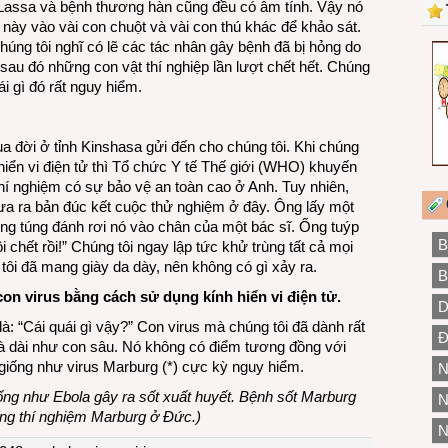
 Lassa và bệnh thương hàn cũng đều có âm tính. Vậy nó
s này vào vài con chuột và vài con thú khác để khảo sát.
húng tôi nghĩ có lẽ các tác nhân gây bệnh đã bị hỏng do
sau đó những con vật thí nghiệp lần lượt chết hết. Chúng
i gì đó rất nguy hiểm.
 đời ở tỉnh Kinshasa gửi đến cho chúng tôi. Khi chúng
 hiển vi điện tử thì Tổ chức Y tế Thế giới (WHO) khuyến
hí nghiệm có sự bảo vệ an toàn cao ở Anh. Tuy nhiên,
ưa ra bản đúc kết cuộc thử nghiệm ở đây. Ông lấy một
úng túng đánh rơi nó vào chân của một bác sĩ. Ống tuýp
B
ôi chết rồi!” Chúng tôi ngay lập tức khử trùng tất cả mọi
tôi đã mang giày da dày, nên không có gì xảy ra.
B
on virus bằng cách sử dụng kính hiển vi điện tử.
D
 là: “Cái quái gì vậy?” Con virus mà chúng tôi đã dành rất
Đ
 và dài như con sâu. Nó không có điểm tương đồng với
 giống như virus Marburg (*) cực kỳ nguy hiểm.
N
iống như Ebola gây ra sốt xuất huyết. Bệnh sốt Marburg
N
òng thí nghiệm Marburg ở Đức.)
N