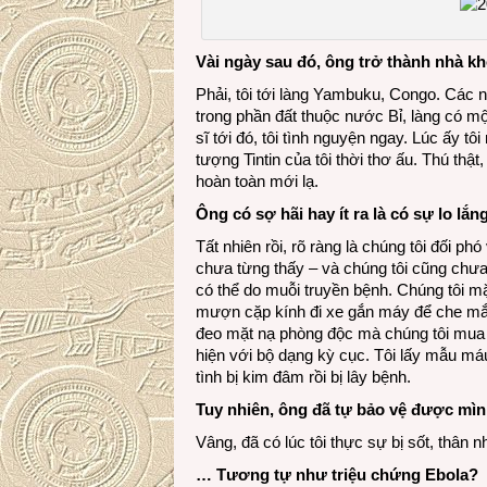
Vài ngày sau đó, ông trở thành nhà kh
Phải, tôi tới làng Yambuku, Congo. Các 
trong phần đất thuộc nước Bỉ, làng có mộ
sĩ tới đó, tôi tình nguyện ngay. Lúc ấy t
tượng Tintin của tôi thời thơ ấu. Thú thật
hoàn toàn mới lạ.
Ông có sợ hãi hay ít ra là có sự lo lắ
Tất nhiên rồi, rõ ràng là chúng tôi đối p
chưa từng thấy – và chúng tôi cũng chưa
có thể do muỗi truyền bệnh. Chúng tôi m
mượn cặp kính đi xe gắn máy để che mắt.
đeo mặt nạ phòng độc mà chúng tôi mua ở
hiện với bộ dạng kỳ cục. Tôi lấy mẫu má
tình bị kim đâm rồi bị lây bệnh.
Tuy nhiên, ông đã tự bảo vệ được mình
Vâng, đã có lúc tôi thực sự bị sốt, thân 
… Tương tự như triệu chứng Ebola?