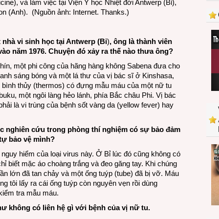
ine), và làm việc tại Viện Y học Nhiệt đới Antwerp (Bỉ),
gia
on (Anh). (Nguồn ảnh: Internet. Thanks.)
tạo
ra
lịch
 nhà vi sinh học tại Antwerp (Bỉ
)
, ông là thành viên
sử
 vào năm 1976. Chuyện đó xảy ra thế nào thưa ông?
Ebola
 Chín, một phi công của hãng hàng không Sabena đưa cho
xanh sáng bóng và một lá thư của vị bác sĩ ở Kinshasa,
ong bình thủy (thermos) có đựng mẫu máu của một nữ tu
uku, một ngôi làng hẻo lánh, phía Bắc châu Phi. Vị bác
hải là vi trùng của bệnh sốt vàng da (yellow fever) hay
ợc nghiên cứu trong phòng thí nghiệm có sự bảo đảm
 tự bảo vệ mình?
 nguy hiểm của loại virus này. Ở Bỉ lúc đó cũng không có
chỉ biết mặc áo choàng trắng và đeo găng tay. Khi chúng
hần lớn đã tan chảy và một ống tuýp (tube) đã bị vỡ. Máu
ng tôi lấy ra cái ống tuýp còn nguyên vẹn rồi dùng
 kiểm tra mẫu máu.
 không có liên hệ gì với bệnh của vị nữ tu.