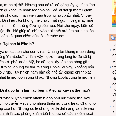
, mình bị rồi!” Nhưng sau đó tôi cố gắng lấy lại bình tĩnh.
nh gì khác và hoàn toàn vô hại. Vả lại dại gì mà tự giam
ành cho các nhân viên gặp trường hợp xấu nhất. Vì vậy,
ợi. Dĩ nhiên, tôi không thể chợp mắt ngủ, nhưng may mắn
hỉ bị nhiễm trùng đường tiêu hóa. Nói cho ngay, biến cố
cuộc đời. Nó giúp tôi nhìn vào cái chết mà tìm sự sinh tồn.
p cận và quan điểm của tôi về cuộc đời.
. Tại sao là Ebola?
L
Ma
ya để đặt tên cho con virus. Chúng tôi không muốn dùng
ch
rùng Yambuku”, vì làm vậy người trong làng từ đó sẽ bị
kiến với phái đoàn Mỹ, họ đề nghị lấy tên con sông gần
M
 tường, chúng tôi tìm ra sông Ebola. Vì vậy, khoảng bốn
tr
ho virus. Tuy nhiên, tấm bản đồ nhỏ ấy không chính xác.
c
 nhất là một con sông khác. Nhưng Ebola cũng là một tên
Hợ
cô
n
Bỉ đã vô tình làm lây bệnh. Việc ấy xảy ra thế nào?
V
hường xuyên chích vitamin cho phụ nữ mang thai với
M
 họ truyền virus cho nhiều thiếu nữ trong làng. Chúng tôi
k
iếp của họ. Nhưng có lẽ chúng ta đã đặt nặng vấn đề vào
kh
ề chính là các phòng khám bệnh chưa có cách kiểm soát