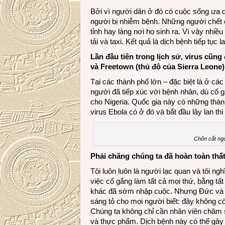
Bởi vì người dân ở đó có cuộc sống ưa d
người bị nhiễm bệnh. Những người chết 
tỉnh hay làng nơi họ sinh ra. Vì vậy nhiề
tải và taxi. Kết quả là dịch bệnh tiếp tục 
Lần đầu tiên trong lịch sử, virus cũng
và Freetown (thủ đô của Sierra Leone). 
Tại các thành phố lớn – đặc biệt là ở c
người đã tiếp xúc với bệnh nhân, dù cố gắn
cho Nigeria. Quốc gia này có những thà
virus Ebola có ở đó và bắt đầu lây lan t
Chôn cất ngư
Phải chăng chúng ta đã hoàn toàn thất 
Tôi luôn luôn là người lạc quan và tôi n
việc cố gắng làm tất cả mọi thứ, bằng tấ
khác đã sớm nhập cuộc. Nhưng Đức và Bỉ
sáng tỏ cho mọi người biết: đây không c
Chúng ta không chỉ cần nhân viên chăm s
và thực phẩm. Dịch bệnh này có thể gây b