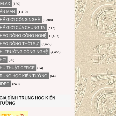
ELAX
(120)
ẢN MẠN
(1,410)
HẾ GIỚI CÔNG NGHỆ
(3,388)
HẾ GIỚI CỦA CHÚNG TA
(517)
HEO DÒNG CÔNG NGHỆ
(1,497)
HEO DÒNG THỜI SỰ
(2,422)
HỊ TRƯỜNG CÔNG NGHỆ
(4,455)
THƠ
(20)
HỦ THUẬT OFFICE
(14)
RUNG HỌC KIẾN TƯỜNG
(64)
IDEO
(240)
GIA ĐÌNH TRUNG HỌC KIẾN
TƯỜNG