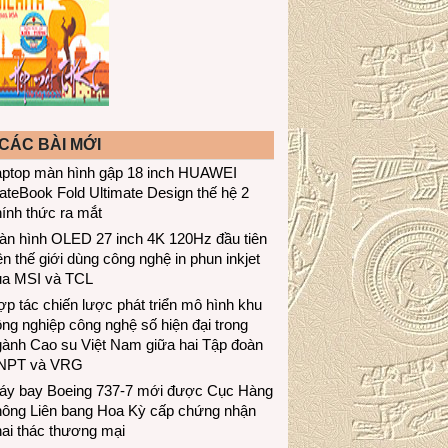
CÁC BÀI MỚI
aptop màn hình gập 18 inch HUAWEI
teBook Fold Ultimate Design thế hệ 2
ính thức ra mắt
àn hình OLED 27 inch 4K 120Hz đầu tiên
ên thế giới dùng công nghệ in phun inkjet
ủa MSI và TCL
p tác chiến lược phát triển mô hình khu
ng nghiệp công nghệ số hiện đại trong
gành Cao su Việt Nam giữa hai Tập đoàn
NPT và VRG
áy bay Boeing 737-7 mới được Cục Hàng
hông Liên bang Hoa Kỳ cấp chứng nhận
ai thác thương mại