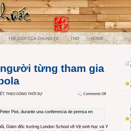
THẾ GIỚI CỦA CHÚNG TA
THƠ
HOME
 người từng tham gia
bola
on
IẾT
,
THEO DÒNG THỜI SỰ
Comments Off
Trò
chuyện
với
người
từng
tuổi, Giám đốc trường London School về Vệ sinh học và Y
tham