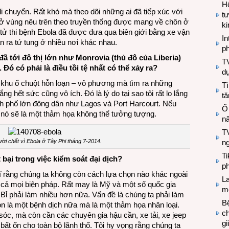
Hộ
i chuyển. Rất khó mà theo dõi những ai đã tiếp xúc với
tư
ở vùng nêu trên theo truyền thống được mang về chôn ở
k
u tử thi bệnh Ebola đã được đưa qua biên giới bằng xe vận
In
lan ra tứ tung ở nhiều nơi khác nhau.
ph
 đã tới đô thị lớn như Monrovia (thủ đô của Liberia)
T
Đó có phải là điều tồi tệ nhất có thể xảy ra?
d
ác khu ổ chuột hỗn loạn – vô phương mà tìm ra những
Tì
g hết sức cũng vô ích. Đó là lý do tại sao tôi rất lo lắng
tă
nh phố lớn đông dân như Lagos và Port Harcourt. Nếu
Ổ
hì nó sẽ là một thảm họa không thể tưởng tượng.
n
TV
ời chết vì Ebola ở Tây Phi tháng 7-2014.
n
T
bại trong việc kiểm soát đại dịch?
ph
ghĩ rằng chúng ta không còn cách lựa chọn nào khác ngoài
L
t cả mọi biện pháp. Rất may là Mỹ và một số quốc gia
mẽ
 phải làm nhiều hơn nữa. Vấn đề là chúng ta phải làm
Bệ
òn là một bệnh dịch nữa mà là một thảm họa nhân loại.
c
óc, mà còn cần các chuyên gia hậu cần, xe tải, xe jeep
g
ất ổn cho toàn bộ lãnh thổ. Tôi hy vọng rằng chúng ta