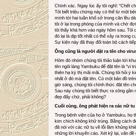
Chính xác. Ngay lúc ấy tôi nghĩ: “Chết cha
Tôi biết triệu chứng này có thể từ một bệ
mình tới hai tuần khổ sở trong căn lều d
tôi ở lại trong phòng của mình và chờ đ
tôi thấy khá hơn vào ngày hôm sau. Tôi c
đó lại là dịp tốt nhất có thể xảy ra trong 
Sự kiện này đã thay đổi toàn bộ cách tiế
Ông cũng là người đặt ra tên cho virus
Hôm đó nhóm chúng tôi thảo luận tới khu
tên ngôi làng Yambuku để đặt tên là “vi t
thiên hạ kỳ thị mãi mãi. Chúng tôi hỏi ý 
nhất ở đó mà đặt tên. Có một bản đồ trên
giờ sáng, chúng tôi chính thức đặt tên c
Sau này chúng tôi biết thực ra sông gần
đẹp đấy chứ, phải không?
Cuối cùng, ông phát hiện ra các nữ tu 
Trong bệnh viện của họ ở Yambuku, họ t
kim chích không khử trùng. Bằng cách đó,
đã nói với các nữ tu về lỗi lầm khủng kh
những lời khuyến cáo. Xét kỹ lại, vấn đ