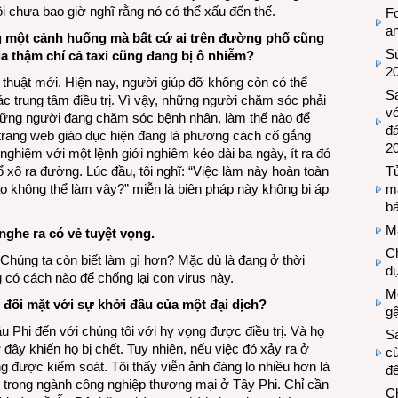
i chưa bao giờ nghĩ rằng nó có thể xấu đến thế.
Fo
a
ng một cảnh huống mà bất cứ ai trên đường phố cũng
Sứ
ia thậm chí cả taxi cũng đang bị ô nhiễm?
2
thuật mới. Hiện nay, người giúp đỡ không còn có thể
S
c trung tâm điều trị. Vì vậy, những người chăm sóc phải
vớ
những người đang chăm sóc bệnh nhân, làm thế nào để
đ
trang web giáo dục hiện đang là phương cách cố gắng
2
ghiệm với một lệnh giới nghiêm kéo dài ba ngày, ít ra đó
 xô ra đường. Lúc đầu, tôi nghĩ: “Việc làm này hoàn toàn
Tủ
sao không thể làm vậy?” miễn là biện pháp này không bị áp
m
bá
M
nghe ra có vẻ tuyệt vọng.
Ch
Chúng ta còn biết làm gì hơn? Mặc dù là đang ở thời
đự
có cách nào để chống lại con virus này.
Mộ
 đối mặt với sự khởi đầu của một đại dịch?
g
 Phi đến với chúng tôi với hy vọng được điều trị. Và họ
S
đây khiến họ bị chết. Tuy nhiên, nếu việc đó xảy ra ở
cù
được kiểm soát. Tôi thấy viễn ảnh đáng lo nhiều hơn là
đế
trong ngành công nghiệp thương mại ở Tây Phi. Chỉ cần
C