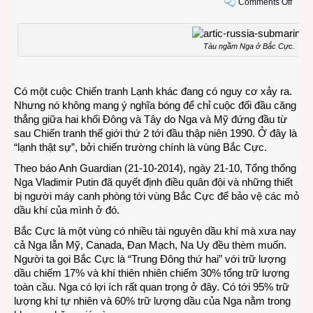
on
Comments Off
Nhữn
bóng
ma
Tàu ngầm Nga ở Bắc Cực.
quân
sự
bắt
Có một cuộc Chiến tranh Lạnh khác đang có nguy cơ xảy ra.
đầu
Nhưng nó không mang ý nghĩa bóng để chỉ cuộc đối đầu căng
lởn
thẳng giữa hai khối Đông và Tây do Nga và Mỹ đứng đầu từ
vởn
sau Chiến tranh thế giới thứ 2 tới đầu thập niên 1990. Ở đây là
ở
“lạnh thật sự”, bởi chiến trường chính là vùng Bắc Cực.
Bắc
Theo báo Anh Guardian (21-10-2014), ngày 21-10, Tổng thống
Cực
Nga Vladimir Putin đã quyết định điều quân đội và những thiết
bị người máy canh phòng tới vùng Bắc Cực để bảo vệ các mỏ
dầu khí của mình ở đó.
Bắc Cực là một vùng có nhiều tài nguyên dầu khí mà xưa nay
cả Nga lẫn Mỹ, Canada, Đan Mạch, Na Uy đều thèm muốn.
Người ta gọi Bắc Cực là “Trung Đông thứ hai” với trữ lượng
dầu chiếm 17% và khí thiên nhiên chiếm 30% tổng trữ lượng
toàn cầu. Nga có lợi ích rất quan trọng ở đây. Có tới 95% trữ
lượng khí tự nhiên và 60% trữ lượng dầu của Nga nằm trong