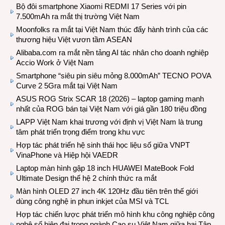
Bộ đôi smartphone Xiaomi REDMI 17 Series với pin
7.500mAh ra mắt thị trường Việt Nam
Moonfolks ra mắt tại Việt Nam thúc đẩy hành trình của các
thương hiệu Việt vươn tầm ASEAN
Alibaba.com ra mắt nền tảng AI tác nhân cho doanh nghiệp
Accio Work ở Việt Nam
Smartphone “siêu pin siêu mỏng 8.000mAh” TECNO POVA
Curve 2 5Gra mắt tại Việt Nam
ASUS ROG Strix SCAR 18 (2026) – laptop gaming mạnh
nhất của ROG bán tại Việt Nam với giá gần 180 triệu đồng
LAPP Việt Nam khai trương với định vị Việt Nam là trung
tâm phát triển trọng điểm trong khu vực
Hợp tác phát triển hệ sinh thái học liệu số giữa VNPT
VinaPhone và Hiệp hội VAEDR
Laptop màn hình gập 18 inch HUAWEI MateBook Fold
Ultimate Design thế hệ 2 chính thức ra mắt
Màn hình OLED 27 inch 4K 120Hz đầu tiên trên thế giới
dùng công nghệ in phun inkjet của MSI và TCL
Hợp tác chiến lược phát triển mô hình khu công nghiệp công
nghệ số hiện đại trong ngành Cao su Việt Nam giữa hai Tập