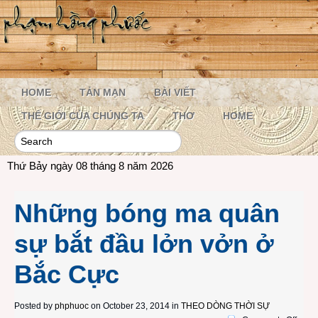
HOME
TẢN MẠN
BÀI VIẾT
THẾ GIỚI CỦA CHÚNG TA
THƠ
HOME
Thứ Bảy ngày 08 tháng 8 năm 2026
Những bóng ma quân
sự bắt đầu lởn vởn ở
Bắc Cực
Posted by
phphuoc
on October 23, 2014 in
THEO DÒNG THỜI SỰ