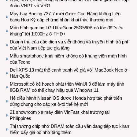
đoàn VNPT và VRG
Máy bay Boeing 737-7 mới được Cục Hàng không Liên
bang Hoa Kỳ cấp chứng nhận khai thác thương mại
Màn hình gaming LG UltraGear 25G590B có tốc độ “siêu
khủng” tới 1.000Hz ở FHD+
Doanh thu của các dịch vụ viễn thông và truyền hình trả phí
của Việt Nam tiếp tục gia tăng
Mẫu smartphone khái niệm không có khung viền màn hình
của Tecno
Dell XPS 13 mất thế cạnh tranh về giá với MacBook Neo ở
Hàn Quốc
Microsoft có kế hoạch phát triển WinUI 3 để làm máy tính
8GB RAM có thể chạy hiệu quả Windows 11
Hệ điều hành Nissan OS được Honda hợp tác phát triển
dùng chung cho các xe ô-tô thế hệ mới
21 showroom xe máy điện VinFast khai trương tại
Philippines
Thị trường chip nhớ DRAM toàn cầu vẫn đang tiếp tục khan
hiếm đẩy giá bộ nhớ tăng thêm