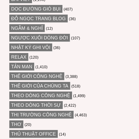
DỌC ĐƯỜNG GIÓ BỤI
(407)
ĐỖ NGỌC TRANG BLOG
(36)
NGẪM & NGHĨ
(12)
NGƯỢC XUÔI DÒNG ĐỜI
(107)
NHẬT KÝ GHI VỘI
(36)
RELAX
(120)
TẢN MẠN
(1,410)
THẾ GIỚI CÔNG NGHỆ
(3,388)
THẾ GIỚI CỦA CHÚNG TA
(518)
THEO DÒNG CÔNG NGHỆ
(1,499)
THEO DÒNG THỜI SỰ
(2,422)
THỊ TRƯỜNG CÔNG NGHỆ
(4,463)
THƠ
(20)
THỦ THUẬT OFFICE
(14)