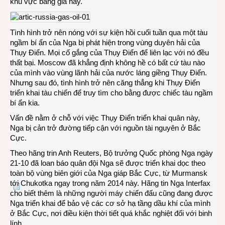
khu vực băng giá này.
Tình hình trở nên nóng với sự kiện hồi cuối tuần qua một tàu
ngầm bí ẩn của Nga bị phát hiện trong vùng duyên hải của
Thụy Điển. Mọi cố gắng của Thụy Điển để liên lạc với nó đều
thất bại. Moscow đã khẳng định không hề có bất cứ tàu nào
của mình vào vùng lãnh hải của nước láng giềng Thụy Điển.
Nhưng sau đó, tình hình trở nên căng thẳng khi Thụy Điển
triển khai tàu chiến để truy tìm cho bằng được chiếc tàu ngầm
bí ẩn kia.
Vấn đề nằm ở chỗ với việc Thụy Điển triển khai quân này,
Nga bị cản trở đường tiếp cận với nguồn tài nguyên ở Bắc
Cực.
Theo hãng trin Anh Reuters, Bộ trưởng Quốc phòng Nga ngày
21-10 đã loan báo quân đội Nga sẽ được triển khai dọc theo
toàn bộ vùng biên giới của Nga giáp Bắc Cực, từ Murmansk
tới Chukotka ngay trong năm 2014 này. Hãng tin Nga Interfax
cho biết thêm là những người máy chiến đấu cũng đang được
Nga triển khai để bảo vệ các cơ sở hạ tầng dầu khí của mình
ở Bắc Cực, nơi điều kiện thời tiết quá khắc nghiệt đối với binh
lính.