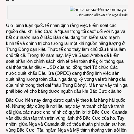
Dàn khoan dầu khí của Nga ở Bắc Cự
Giới bình luận quốc tế nhận định rằng việc kiểm soát các
nguồn dầu khí Bắc Cực là “quan trọng tối cao” đối với Nga và
bất cứ nước nào ở Bắc Bán cầu đang tìm kiếm sức mạnh
kinh tế và chính trị cho tương lai một khi nguồn năng lượng ở
Trung Đông cạn kiệt. Thực tế cho thấy làm chủ dầu khí là làm
chủ tất cả. Trong 40 năm nay, Mỹ và Saudi Arabia đã kiểm
soát phần lớn chính sách kinh tế trên toàn thế giới thông qua
cái thỏa thuận dầu – USD của họ, đồng thời Tổ chức Các
nước xuất khẩu Dầu lửa (OPEC) đang thống lĩnh việc sản
xuất năng lượng toàn cầu. Nga đang kỳ vọng vai trò hàng đầu
của mình trong thời đại “hậu Trung Đông”. Mà như vậy thì Nga
phải bảo vệ cho bằng được nguồn dầu khí Bắc Cực của họ.
Bắc Cực hiện nay đang được quản lý theo luật hàng hải quốc
tế. Nhưng đây cũng là nơi lâu nay xảy ra tranh chấp và tranh
cãi giữa các nước cho mình có quyền lợi ở Bắc Cực. Canada
vẫn đều đặn tập trận trên vùng lãnh thổ Bắc Cực của họ. Tuy
nhiên, giữa Nga và Canada đã có thỏa thuận phi quân sự hóa
vùng Bắc Cực. Tàu ngầm Nga và Mỹ thỉnh thoảng vẫn trồi lên