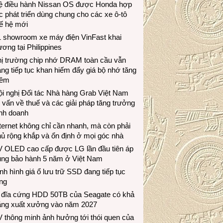
ệ điều hành Nissan OS được Honda hợp
c phát triển dùng chung cho các xe ô-tô
ế hệ mới
1 showroom xe máy điện VinFast khai
ương tại Philippines
hị trường chip nhớ DRAM toàn cầu vẫn
ng tiếp tục khan hiếm đẩy giá bộ nhớ tăng
hêm
i nghị Đối tác Nhà hàng Grab Việt Nam
 vấn về thuế và các giải pháp tăng trưởng
inh doanh
ternet không chỉ cần nhanh, mà còn phải
ủ rộng khắp và ổn định ở mọi góc nhà
V OLED cao cấp được LG lần đầu tiên áp
ụng bảo hành 5 năm ở Việt Nam
nh hình giá ổ lưu trữ SSD đang tiếp tục
ng
 đĩa cứng HDD 50TB của Seagate có khả
ăng xuất xưởng vào năm 2027
 thông minh ảnh hưởng tới thói quen của