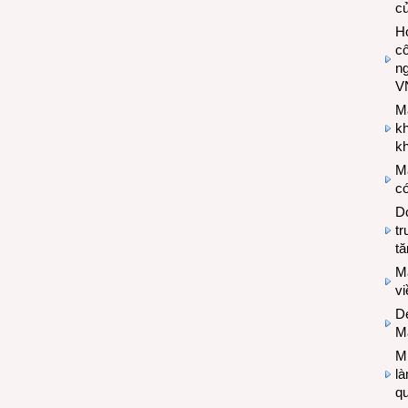
c
Hợ
cô
n
V
M
k
kh
M
có
Do
tr
tă
M
v
De
M
Mi
l
q