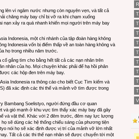
R
ơng lên vì ngâm nước nhưng còn nguyên vẹn, và tất cả
T
Phải chăng máy bay chỉ bị vỡ ra khi chạm xuống
ai nạn xảy ra quá nhanh khiến mọi người trên máy bay
T
T
ia Indonesia, một chi nhánh của tập đoàn hàng không
T
ng Indonesia vốn bị điểm thấp về an toàn hàng không và
ủa họ trong nhiều năm trước.
T
à cố gắng tìm cho bằng hết tất cả các nạn nhân trên
T
n nhân của họ. Mọi chuyện khác phải để hạ hồi phân
ã được các hộp đen trên máy bay.
T
Asia Indonesia ra thông cáo cho biết Cục Tìm kiếm và
 đã xác định các thi thể và mảnh vỡ tìm được trong
T
V
nry Bambang Soelistyo, người đứng đầu cơ quan
t và gió mạnh ở khu vực tìm thấy xác máy bay đã gây
thể và vật thể. Khác với 2 đêm trước, đêm nay lực lượng
i, họ sẽ dùng các hệ thống chiếu sáng của phương tiện
tyo nói họ sẽ xác định được vị trí của mảnh vỡ lớn nhất
ay. Tất cả các thi thể nạn nhân sẽ được chuyển tới một