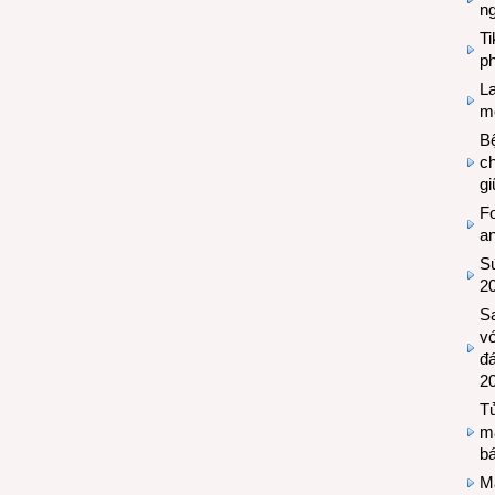
n
T
ph
L
mẽ
Bệ
c
g
Fo
a
Sứ
2
S
vớ
đ
2
Tủ
m
bá
M