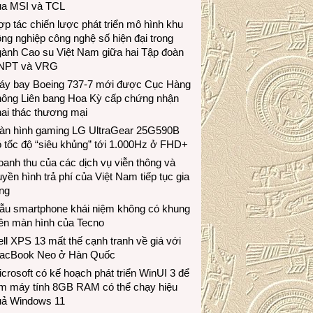
ủa MSI và TCL
p tác chiến lược phát triển mô hình khu
ng nghiệp công nghệ số hiện đại trong
gành Cao su Việt Nam giữa hai Tập đoàn
NPT và VRG
áy bay Boeing 737-7 mới được Cục Hàng
hông Liên bang Hoa Kỳ cấp chứng nhận
ai thác thương mại
àn hình gaming LG UltraGear 25G590B
 tốc độ “siêu khủng” tới 1.000Hz ở FHD+
anh thu của các dịch vụ viễn thông và
uyền hình trả phí của Việt Nam tiếp tục gia
ng
ẫu smartphone khái niệm không có khung
iền màn hình của Tecno
ll XPS 13 mất thế cạnh tranh về giá với
acBook Neo ở Hàn Quốc
crosoft có kế hoạch phát triển WinUI 3 để
àm máy tính 8GB RAM có thể chạy hiệu
uả Windows 11