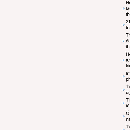
H
tá
th
2
tr
T
đa
t
Hộ
tư
k
In
ph
T
d
Tì
tă
Ổ
n
TV