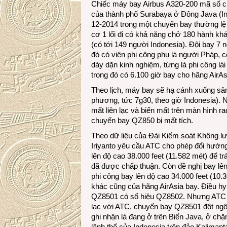
Chiếc máy bay Airbus A320-200 mã số c
của thành phố Surabaya ở Đông Java (In
12-2014 trong một chuyến bay thường lệ 
cơ 1 lối đi có khả năng chở 180 hành kh
(có tới 149 người Indonesia). Đội bay 7 n
đó có viên phi công phụ là người Pháp, cò
dày dặn kinh nghiệm, từng là phi công lá
trong đó có 6.100 giờ bay cho hãng AirA
Theo lịch, máy bay sẽ hạ cánh xuống sân
phương, tức 7g30, theo giờ Indonesia).
mất liên lạc và biến mất trên màn hình r
chuyến bay QZ850 bị mất tích.
Theo dữ liệu của Đài Kiểm soát Không lư
Iriyanto yêu cầu ATC cho phép đổi hướng 
lên độ cao 38.000 feet (11.582 mét) để t
đã được chấp thuận. Còn đề nghị bay lên
phi công bay lên độ cao 34.000 feet (10.
khác cũng của hãng AirAsia bay. Điều hy
QZ8501 có số hiệu QZ8502. Nhưng ATC khô
lạc với ATC, chuyến bay QZ8501 đột ngộ
ghi nhận là đang ở trên Biển Java, ở ch
lãnh thổ của Indonesia trên đảo Kalimant