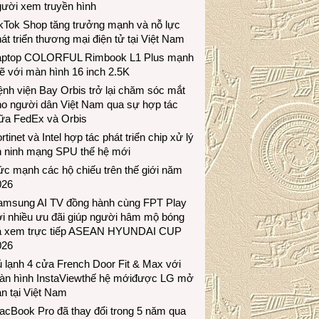
gười xem truyền hình
ikTok Shop tăng trưởng mạnh và nỗ lực
át triển thương mại điện tử tại Việt Nam
aptop COLORFUL Rimbook L1 Plus mạnh
 với màn hình 16 inch 2.5K
nh viện Bay Orbis trở lại chăm sóc mắt
ho người dân Việt Nam qua sự hợp tác
iữa FedEx và Orbis
rtinet và Intel hợp tác phát triển chip xử lý
n ninh mạng SPU thế hệ mới
c mạnh các hộ chiếu trên thế giới năm
026
amsung AI TV đồng hành cùng FPT Play
i nhiều ưu đãi giúp người hâm mộ bóng
á xem trực tiếp ASEAN HYUNDAI CUP
026
 lạnh 4 cửa French Door Fit & Max với
àn hình InstaViewthế hệ mớiđược LG mở
n tại Việt Nam
acBook Pro đã thay đổi trong 5 năm qua