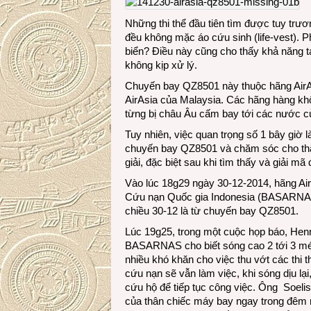
Những thi thể đầu tiên tìm được tuy trư
đều không mặc áo cứu sinh (life-vest). 
biển? Điều này cũng cho thấy khả năng t
không kịp xử lý.
Chuyến bay QZ8501 này thuộc hãng AirAs
AirAsia của Malaysia. Các hãng hàng khô
từng bị châu Âu cấm bay tới các nước c
Tuy nhiên, việc quan trọng số 1 bây giờ l
chuyến bay QZ8501 và chăm sóc cho thâ
giải, đặc biệt sau khi tìm thấy và giải m
Vào lúc 18g29 ngày 30-12-2014, hãng Air
Cứu nạn Quốc gia Indonesia (BASARNAS)
chiều 30-12 là từ chuyến bay QZ8501.
Lúc 19g25, trong một cuộc họp báo, He
BASARNAS cho biết sóng cao 2 tới 3 mé
nhiều khó khăn cho việc thu vớt các thi 
cứu nạn sẽ vẫn làm việc, khi sóng dịu lạ
cứu hộ để tiếp tục công việc. Ông Soelis
của thân chiếc máy bay ngay trong đêm n