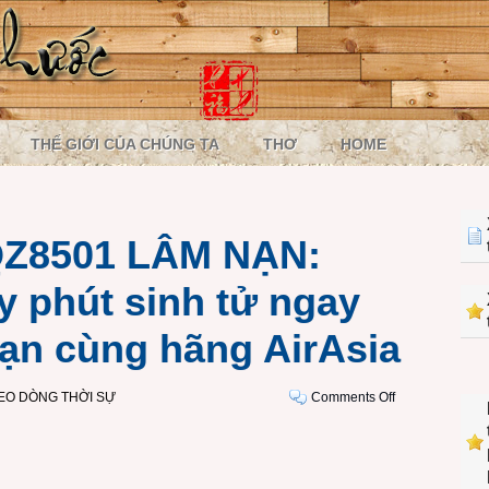
THẾ GIỚI CỦA CHÚNG TA
THƠ
HOME
Z8501 LÂM NẠN:
y phút sinh tử ngay
ạn cùng hãng AirAsia
on
EO DÒNG THỜI SỰ
Comments Off
CHUYẾN
BAY
QZ8501
LÂM