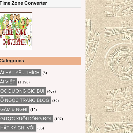
Time Zone Converter
Categories
ÀI HÁT YÊU THÍCH
(6)
ÀI VIẾT
(1,196)
ỌC ĐƯỜNG GIÓ BỤI
(407)
Ỗ NGỌC TRANG BLOG
(36)
GẪM & NGHĨ
(12)
GƯỢC XUÔI DÒNG ĐỜI
(107)
HẬT KÝ GHI VỘI
(36)