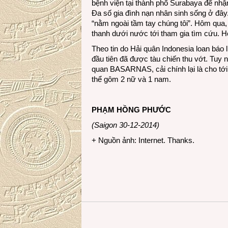
bệnh viện tại thành phố Surabaya để nhậ
Đa số gia đình nạn nhân sinh sống ở đ
“nằm ngoài tầm tay chúng tôi”. Hôm qua,
thanh dưới nước tới tham gia tìm cứu. H
Theo tin do Hải quân Indonesia loan báo l
đầu tiên đã được tàu chiến thu vớt. Tuy 
quan BASARNAS, cải chính lại là cho tới
thể gôm 2 nữ và 1 nam.
PHẠM HỒNG PHƯỚC
(Saigon 30-12-2014)
+ Nguồn ảnh: Internet. Thanks.