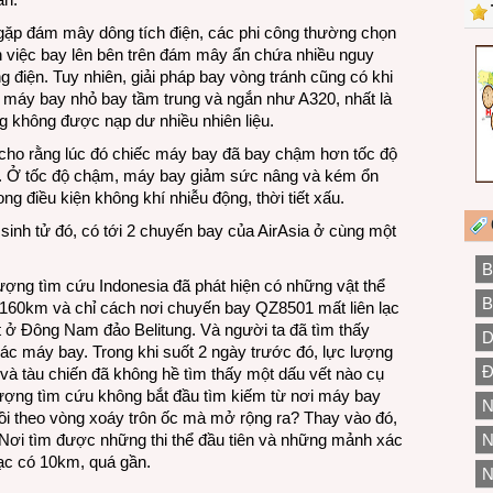
 gặp đám mây dông tích điện, các phi công thường chọn
òn việc bay lên bên trên đám mây ẩn chứa nhiều nguy
 điện. Tuy nhiên, giải pháp bay vòng tránh cũng có khi
 máy bay nhỏ bay tầm trung và ngắn như A320, nhất là
 không được nạp dư nhiều nhiên liệu.
cho rằng lúc đó chiếc máy bay đã bay chậm hơn tốc độ
h. Ở tốc độ chậm, máy bay giảm sức nâng và kém ổn
g điều kiện không khí nhiễu động, thời tiết xấu.
t sinh tử đó, có tới 2 chuyến bay của AirAsia ở cùng một
B
lượng tìm cứu Indonesia đã phát hiện có những vật thể
B
g 160km và chỉ cách nơi chuyến bay QZ8501 mất liên lạc
t ở Đông Nam đảo Belitung. Và người ta đã tìm thấy
D
c máy bay. Trong khi suốt 2 ngày trước đó, lực lượng
Đ
và tàu chiến đã không hề tìm thấy một dấu vết nào cụ
 lượng tìm cứu không bắt đầu tìm kiếm từ nơi máy bay
N
rồi theo vòng xoáy trôn ốc mà mở rộng ra? Thay vào đó,
 Nơi tìm được những thi thể đầu tiên và những mảnh xác
N
ạc có 10km, quá gần.
N