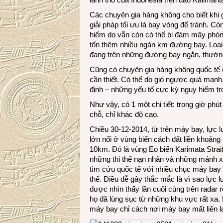
Các chuyên gia hàng không cho biết khi
giải pháp tối ưu là bay vòng để tránh. C
hiểm do vẫn còn có thể bị đám mây phóng
tốn thêm nhiều ngàn km đường bay. Loại
đang trên những đường bay ngắn, thường
Cũng có chuyên gia hàng không quốc tế 
cần thiết. Có thể do gió ngược quá mạn
định – những yếu tố cực kỳ nguy hiểm tron
Như vậy, có 1 một chi tiết: trong giờ phú
chỗ, chỉ khác độ cao.
Chiều 30-12-2014, từ trên máy bay, lực 
lớn nổi ở vùng biển cách đất liền khoản
10km. Đó là vùng Eo biển Karimata Strai
những thi thể nạn nhân và những mảnh xá
tìm cứu quốc tế với nhiều chục máy bay 
thể. Điều dễ gây thắc mắc là vì sao lực
được nhìn thấy lần cuối cùng trên radar 
họ đã lùng sục từ những khu vực rất xa.
máy bay chỉ cách nơi máy bay mất liên l