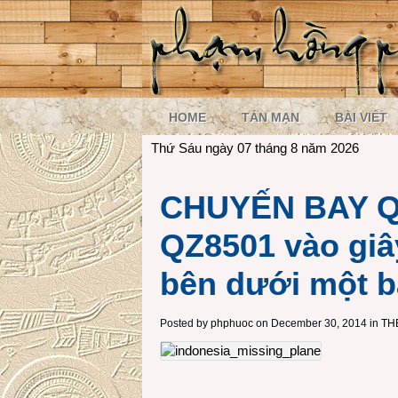
HOME
TẢN MẠN
BÀI VIẾT
Thứ Sáu ngày 07 tháng 8 năm 2026
CHUYẾN BAY Q
QZ8501 vào giâ
bên dưới một b
Posted by
phphuoc
on December 30, 2014 in
TH