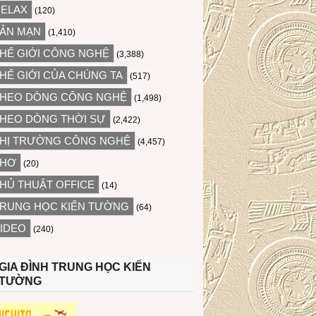
ELAX
(120)
ẢN MẠN
(1,410)
HẾ GIỚI CÔNG NGHỆ
(3,388)
HẾ GIỚI CỦA CHÚNG TA
(517)
HEO DÒNG CÔNG NGHỆ
(1,498)
HEO DÒNG THỜI SỰ
(2,422)
HỊ TRƯỜNG CÔNG NGHỆ
(4,457)
THƠ
(20)
HỦ THUẬT OFFICE
(14)
RUNG HỌC KIẾN TƯỜNG
(64)
IDEO
(240)
GIA ĐÌNH TRUNG HỌC KIẾN
TƯỜNG