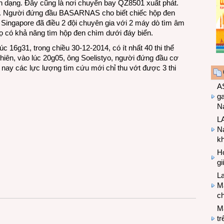
n dạng. Đây cũng là nơi chuyến bay QZ8501 xuất phát.
ây. Người đứng đầu BASARNAS cho biết chiếc hộp đen
 Singapore đã điều 2 đội chuyên gia với 2 máy dò tìm âm
ọ có khả năng tìm hộp đen chìm dưới đáy biển.
úc 16g31, trong chiều 30-12-2014, có ít nhất 40 thi thể
nhiên, vào lúc 20g05, ông Soelistyo, người đứng đầu cơ
 nay các lực lượng tìm cứu mới chỉ thu vớt được 3 thi
A
g
Na
LA
Na
k
Hợ
g
L
Ma
ch
M
tr