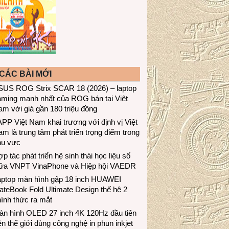
CÁC BÀI MỚI
SUS ROG Strix SCAR 18 (2026) – laptop
aming mạnh nhất của ROG bán tại Việt
m với giá gần 180 triệu đồng
PP Việt Nam khai trương với định vị Việt
m là trung tâm phát triển trọng điểm trong
hu vực
p tác phát triển hệ sinh thái học liệu số
iữa VNPT VinaPhone và Hiệp hội VAEDR
aptop màn hình gập 18 inch HUAWEI
teBook Fold Ultimate Design thế hệ 2
ính thức ra mắt
àn hình OLED 27 inch 4K 120Hz đầu tiên
ên thế giới dùng công nghệ in phun inkjet