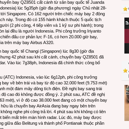
huyến bay QZ8501 cất cánh từ sân bay quốc tế Juanda
NẠN:
donesia) lúc 5g35ph (giờ địa phương) ngày Chủ nhật 28-
QZ8501
tới Singapore. Có 162 người trên chiếc máy bay 2 động
vào
ách này. Trong đó có 155 hành khách thuộc 5 quốc tịch
giây
gười (2 phi công, 4 tiếp viên và 1 kỹ sư phi hành); trong
phút
n lại đều là người Indonesia. Phi công trưởng Iriyanto
sinh
i chiến đấu cơ phản lực F-16, có hơn 20.000 giờ bay,
tử
sia trên máy bay Airbus A320.
ngay
bên
 bay quốc tế Changi (Singapore) lúc 8g30 (giờ địa
dưới
 Nhưng 42 phút sau khi cất cánh, chuyến bay QZ8501 đã
một
adar. Vào lúc 7g38ph, Indonesia đã chính thức công bố
bạn
cùng
u (ATC) Indonesia, vào lúc 6g12ph, phi công trưởng
hãng
bay về bên trái và bay từ độ cao 32.000 feet (9.753 mét)
AirAsia
ránh một đám mây dông tích điện. Đề nghị bay sang trái
 độ cao đó không được đồng ý. 2 phút sau, ATC đề nghị
363 mét), vì ở độ cao 38.000 feet đang có một chuyến bay
 hữu là chuyến bay AirAsia đang bay ngay bên trên
ng nghe phi công trả lời. 4 phút sau khi không có liên
t biến mất trên màn hình radar. Lúc đó, máy bay được
ặng giữa đảo Belitung và thành phố Pontianak thuộc phần
an.