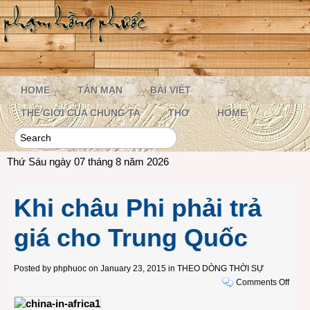
HOME
TẢN MẠN
BÀI VIẾT
THẾ GIỚI CỦA CHÚNG TA
THƠ
HOME
Thứ Sáu ngày 07 tháng 8 năm 2026
Khi châu Phi phải trả
giá cho Trung Quốc
Posted by
phphuoc
on January 23, 2015 in
THEO DÒNG THỜI SỰ
on
Comments Off
Khi
châu