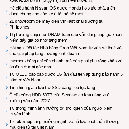
8GB RAM có thể chạy hiệu quả Windows 11
Hệ điều hành Nissan OS được Honda hợp tác phát triển
dùng chung cho các xe ô-tô thế hệ mới
21 showroom xe máy điện VinFast khai trương tại
Philippines
Thị trường chip nhớ DRAM toàn cầu vẫn đang tiếp tục khan
hiếm đẩy giá bộ nhớ tăng thêm
Hội nghị Đối tác Nhà hàng Grab Việt Nam tư vấn về thuế và
các giải pháp tăng trưởng kinh doanh
Internet không chỉ cần nhanh, mà còn phải phủ rộng khắp và
ổn định ở mọi góc nhà
TV OLED cao cấp được LG lần đầu tiên áp dụng bảo hành 5
năm ở Việt Nam
Tình hình giá ổ lưu trữ SSD đang tiếp tục tăng
Ổ đĩa cứng HDD 50TB của Seagate có khả năng xuất
xưởng vào năm 2027
TV thông minh ảnh hưởng tới thói quen của người xem
truyền hình
TikTok Shop tăng trưởng mạnh và nỗ lực phát triển thương
mại điện tử tại Việt Nam