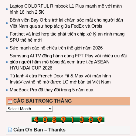
Laptop COLORFUL Rimbook L1 Plus mạnh mẽ với màn
hình 16 inch 2.5K
Bệnh viện Bay Orbis trở lại chăm sóc mắt cho người dân
Việt Nam qua sự hợp tác giữa FedEx và Orbis
Fortinet và Intel hợp tác phát triển chip xử lý an ninh mạng
SPU thế hệ mới
Sức mạnh các hộ chiếu trên thế giới năm 2026
Samsung AI TV đồng hành cùng FPT Play với nhiều ưu đãi
giúp người hâm mộ bóng đá xem trực tiếp ASEAN
HYUNDAI CUP 2026
Tủ lạnh 4 cửa French Door Fit & Max với màn hình
InstaViewthế hệ mớiđược LG mở bán tại Việt Nam
MacBook Pro đã thay đổi trong 5 năm qua
CÁC BÀI TRONG THÁNG
CÁC
BÀI
TRONG
THÁNG
Cảm Ơn Bạn – Thanks