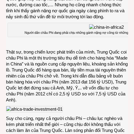
nước, đường cao tốc,… Nhưng họ cũng nhanh chóng thức
tỉnh khi thấy gánh nặng nợ quốc gia ngày càng phình to ra và
nảy sinh đủ thứ vấn đề từ môi trường tới lao động.
Người dân châu Phi đang phải chịu những gánh nặng nợ công từ những côn
Thật sự, trong chiến lược phát triển của mình, Trung Quốc coi
châu Phi là một thị trường tiêu thụ dễ tính cho hàng hóa “Made
in China” và là nguồn cung cấp nguyên liệu, khoáng sản khổng
lồ. Trung Quốc đổ hàng qua bán, lấy tiền mua tài nguyên thiên
nhiên của châu Phi chở về. Trong khi dẫn đầu bảng về buôn
bán hàng hóa với châu Phi (năm 2013 đạt 156 tỷ USD), Trung
Quốc lẹt đẹt đứng sau cả Anh, Mỹ, Ý,.. về vốn đầu tư cho
châu Phi (năm 2012 chỉ có 2,5 tỷ USD so với 7,5 tỷ USD của
Anh).
Suy cho cùng, ngay cả người châu Phi – châu lục nghèo và
kém phát triển nhất thế giới – cũng chịu đời không thấu với
cách làm ăn của Trung Quốc. Làn sóng phản đối Trung Quốc