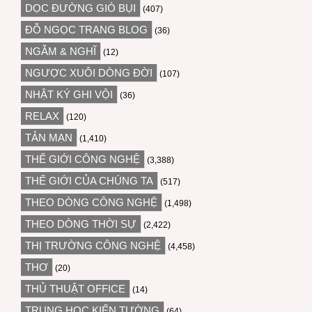
DỌC ĐƯỜNG GIÓ BỤI
(407)
ĐỖ NGỌC TRANG BLOG
(36)
NGẪM & NGHĨ
(12)
NGƯỢC XUÔI DÒNG ĐỜI
(107)
NHẬT KÝ GHI VỘI
(36)
RELAX
(120)
TẢN MẠN
(1,410)
THẾ GIỚI CÔNG NGHỆ
(3,388)
THẾ GIỚI CỦA CHÚNG TA
(517)
THEO DÒNG CÔNG NGHỆ
(1,498)
THEO DÒNG THỜI SỰ
(2,422)
THỊ TRƯỜNG CÔNG NGHỆ
(4,458)
THƠ
(20)
THỦ THUẬT OFFICE
(14)
TRUNG HỌC KIẾN TƯỜNG
(64)