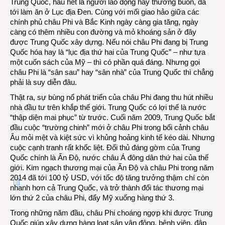
Trung Quốc, hầu hết là người lao động hay thương buôn, đã
tới làm ăn ở Lục địa Đen. Cùng với mối giao hảo giữa các
chính phủ châu Phi và Bắc Kinh ngày càng gia tăng, ngày
càng có thêm nhiều con đường và mỏ khoáng sản ở đây
được Trung Quốc xây dựng. Nếu nói châu Phi đang bị Trung
Quốc hóa hay là “lục địa thứ hai của Trung Quốc” – như tựa
một cuốn sách của Mỹ – thì có phần quá đáng. Nhưng gọi
châu Phi là “sân sau” hay “sân nhà” của Trung Quốc thì chẳng
phải là suy diễn đâu.
Thật ra, sự bùng nổ phát triển của châu Phi đang thu hút nhiều
nhà đầu tư trên khắp thế giới. Trung Quốc có lợi thế là nước
“thập diện mai phục” từ trước. Cuối năm 2009, Trung Quốc bắt
đầu cuộc “trường chinh” mới ở châu Phi trong bối cảnh châu
Âu mỏi mệt và kiệt sức vì khủng hoảng kinh tế kéo dài. Nhưng
cuộc cạnh tranh rất khốc liệt. Đối thủ đáng gờm của Trung
Quốc chính là Ấn Độ, nước châu Á đông dân thứ hai của thế
giới. Kim ngạch thương mại của Ấn Độ và châu Phi trong năm
2014 đã tới 100 tỷ USD, với tốc độ tăng trưởng thậm chí còn
nhanh hơn cả Trung Quốc, và trở thành đối tác thương mại
lớn thứ 2 của châu Phi, đẩy Mỹ xuống hàng thứ 3.
Trong những năm đầu, châu Phi choáng ngợp khi được Trung
Quốc giúp xây dựng hàng loạt sân vận động, bệnh viện, đập