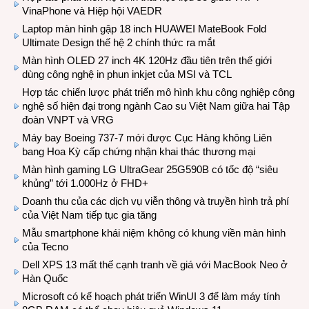
VinaPhone và Hiệp hội VAEDR
Laptop màn hình gập 18 inch HUAWEI MateBook Fold
Ultimate Design thế hệ 2 chính thức ra mắt
Màn hình OLED 27 inch 4K 120Hz đầu tiên trên thế giới
dùng công nghệ in phun inkjet của MSI và TCL
Hợp tác chiến lược phát triển mô hình khu công nghiệp công
nghệ số hiện đại trong ngành Cao su Việt Nam giữa hai Tập
đoàn VNPT và VRG
Máy bay Boeing 737-7 mới được Cục Hàng không Liên
bang Hoa Kỳ cấp chứng nhận khai thác thương mại
Màn hình gaming LG UltraGear 25G590B có tốc độ “siêu
khủng” tới 1.000Hz ở FHD+
Doanh thu của các dịch vụ viễn thông và truyền hình trả phí
của Việt Nam tiếp tục gia tăng
Mẫu smartphone khái niệm không có khung viền màn hình
của Tecno
Dell XPS 13 mất thế cạnh tranh về giá với MacBook Neo ở
Hàn Quốc
Microsoft có kế hoạch phát triển WinUI 3 để làm máy tính