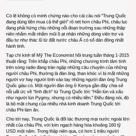
Phi
phải
Có lẽ không có minh chứng nào cho cái câu nói “Trung Quốc
trả
đang dùng tiền mua cả thế giới” rõ nét hơn châu Phi, châu lục
giá
đang phải hứng chịu những nỗi đoạn trường sau những thập
cho
niên nhắm mắt nhắm mũi ồ ạt nhận những dòng viện trợ và
Trun
đầu tư như thác lũ từ đất nước châu Á có số dân đông nhất
Quốc
hành tinh.
Tạp chí kinh tế Mỹ The Economist hồi trung tuần tháng 1-2015
thuật rằng: Trên khắp châu Phi, những chương trình tâm tình
trên sóng radio đang tràn ngập những câu chuyện của những
người châu Phi, thường là đàn ông, than khóc vì bị mất những
người vợ hay người tình vào tay những người đàn ông Trung
Quốc giàu có. Một người đàn ông ở Kenya gần đây chia sẻ
nỗi uất ức về “tình địch” từ Trung Quốc tới: “Hắn lùn và xấu
như người lùn Pygmy, nhưng có nhiều tiền.” Điều đáng nói, đó
là bộ mặt chung của nhiều nhà kinh doanh Trung Quốc tới
châu Phi làm ăn.
Cho tới nay, Trung Quốc là đối tác thương mại nước ngoài lớn
nhất của châu Phi, với kim ngạch hàng hóa khoảng 160 tỷ
USD một năm. Trong thập niên qua, có hơn 1 triệu người