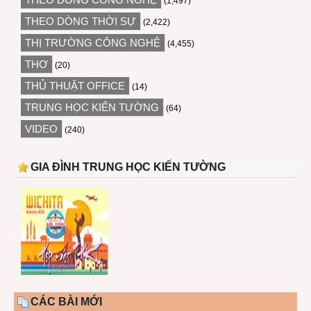
(1,497)
THEO DÒNG THỜI SỰ
(2,422)
THỊ TRƯỜNG CÔNG NGHỆ
(4,455)
THƠ
(20)
THỦ THUẬT OFFICE
(14)
TRUNG HỌC KIẾN TƯỜNG
(64)
VIDEO
(240)
GIA ĐÌNH TRUNG HỌC KIẾN TƯỜNG
CÁC BÀI MỚI