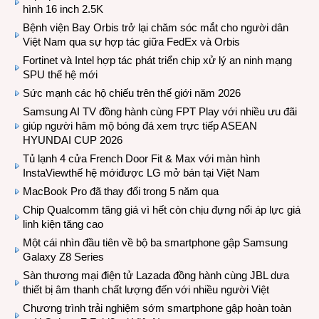
hình 16 inch 2.5K
Bệnh viện Bay Orbis trở lại chăm sóc mắt cho người dân
Việt Nam qua sự hợp tác giữa FedEx và Orbis
Fortinet và Intel hợp tác phát triển chip xử lý an ninh mạng
SPU thế hệ mới
Sức mạnh các hộ chiếu trên thế giới năm 2026
Samsung AI TV đồng hành cùng FPT Play với nhiều ưu đãi
giúp người hâm mộ bóng đá xem trực tiếp ASEAN
HYUNDAI CUP 2026
Tủ lạnh 4 cửa French Door Fit & Max với màn hình
InstaViewthế hệ mớiđược LG mở bán tại Việt Nam
MacBook Pro đã thay đổi trong 5 năm qua
Chip Qualcomm tăng giá vì hết còn chịu đựng nổi áp lực giá
linh kiện tăng cao
Một cái nhìn đầu tiên về bộ ba smartphone gập Samsung
Galaxy Z8 Series
Sàn thương mại điện tử Lazada đồng hành cùng JBL dưa
thiết bị âm thanh chất lượng đến với nhiều người Việt
Chương trình trải nghiệm sớm smartphone gập hoàn toàn