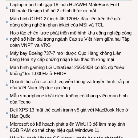
Laptop màn hình gập 18 inch HUAWEI MateBook Fold
Ultimate Design thế hệ 2 chính thức ra mắt
Màn hình OLED 27 inch 4K 120Hz đầu tiên trên thế giới
dùng công nghệ in phun inkjet của MSI và TCL
Hợp tác chiến lược phát triển mô hình khu công nghiệp công
nghệ số hiện đại trong ngành Cao su Việt Nam giữa hai Tập
đoàn VNPT và VRG
Máy bay Boeing 737-7 mới được Cục Hàng không Liên
bang Hoa Kỳ cấp chứng nhận khai thác thương mại
Màn hình gaming LG UltraGear 25G590B có tốc độ “siêu
khủng” tới 1.000Hz ở FHD+
Doanh thu của các dịch vụ viễn thông và truyền hình trả phí
của Việt Nam tiếp tục gia tăng
Mẫu smartphone khái niệm không có khung viền màn hình
của Tecno
Dell XPS 13 mất thế cạnh tranh về giá với MacBook Neo ở
Hàn Quốc
Microsoft có kế hoạch phát triển WinUI 3 để làm máy tính
8GB RAM có thể chạy hiệu quả Windows 11