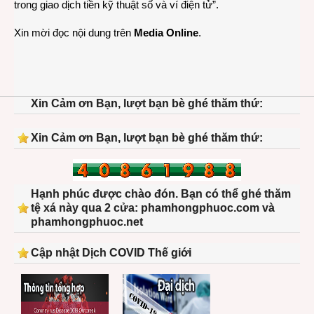
và
trong giao dịch tiền kỹ thuật số và ví điện tử”.
ví
điện
Xin mời đọc nội dung trên
Media Online
.
tử
Xin Cảm ơn Bạn, lượt bạn bè ghé thăm thứ:
Xin Cảm ơn Bạn, lượt bạn bè ghé thăm thứ:
Hạnh phúc được chào đón. Bạn có thể ghé thăm
tệ xá này qua 2 cửa: phamhongphuoc.com và
phamhongphuoc.net
Cập nhật Dịch COVID Thế giới