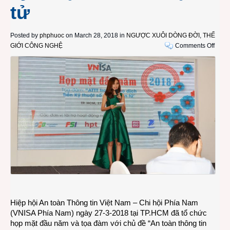
tử
Posted by
phphuoc
on March 28, 2018 in
NGƯỢC XUÔI DÒNG ĐỜI
,
THẾ
on
GIỚI CÔNG NGHỆ
Comments Off
VNIS
Phía
Nam
tọa
đàm
về
an
toàn
thông
tin
trong
giao
dịch
tiền
kỹ
Hiệp hội An toàn Thông tin Việt Nam – Chi hội Phía Nam
thuật
(VNISA Phía Nam) ngày 27-3-2018 tại TP.HCM đã tổ chức
số
họp mặt đầu năm và tọa đàm với chủ đề “An toàn thông tin