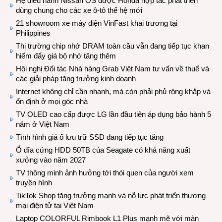
Hệ điều hành Nissan OS được Honda hợp tác phát triển
dùng chung cho các xe ô-tô thế hệ mới
21 showroom xe máy điện VinFast khai trương tại
Philippines
Thị trường chip nhớ DRAM toàn cầu vẫn đang tiếp tục khan
hiếm đẩy giá bộ nhớ tăng thêm
Hội nghị Đối tác Nhà hàng Grab Việt Nam tư vấn về thuế và
các giải pháp tăng trưởng kinh doanh
Internet không chỉ cần nhanh, mà còn phải phủ rộng khắp và
ổn định ở mọi góc nhà
TV OLED cao cấp được LG lần đầu tiên áp dụng bảo hành 5
năm ở Việt Nam
Tình hình giá ổ lưu trữ SSD đang tiếp tục tăng
Ổ đĩa cứng HDD 50TB của Seagate có khả năng xuất
xưởng vào năm 2027
TV thông minh ảnh hưởng tới thói quen của người xem
truyền hình
TikTok Shop tăng trưởng mạnh và nỗ lực phát triển thương
mại điện tử tại Việt Nam
Laptop COLORFUL Rimbook L1 Plus mạnh mẽ với màn