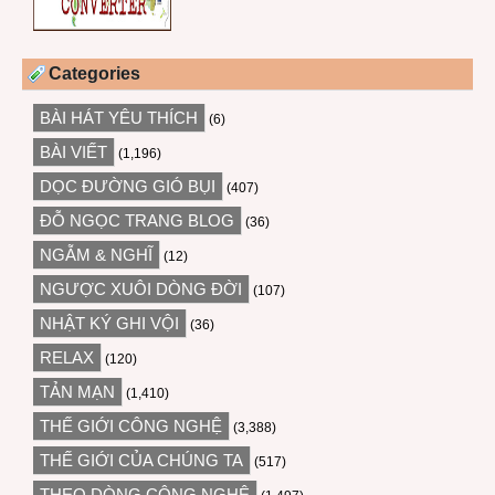
Categories
BÀI HÁT YÊU THÍCH
(6)
BÀI VIẾT
(1,196)
DỌC ĐƯỜNG GIÓ BỤI
(407)
ĐỖ NGỌC TRANG BLOG
(36)
NGẪM & NGHĨ
(12)
NGƯỢC XUÔI DÒNG ĐỜI
(107)
NHẬT KÝ GHI VỘI
(36)
RELAX
(120)
TẢN MẠN
(1,410)
THẾ GIỚI CÔNG NGHỆ
(3,388)
THẾ GIỚI CỦA CHÚNG TA
(517)
THEO DÒNG CÔNG NGHỆ