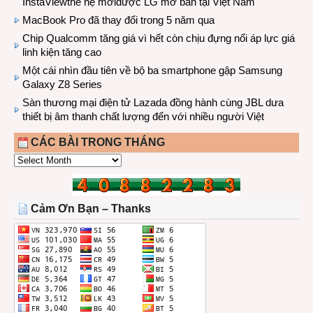
InstaViewthế hệ mớiđược LG mở bán tại Việt Nam
MacBook Pro đã thay đổi trong 5 năm qua
Chip Qualcomm tăng giá vì hết còn chịu đựng nổi áp lực giá
linh kiện tăng cao
Một cái nhìn đầu tiên về bộ ba smartphone gập Samsung
Galaxy Z8 Series
Sàn thương mại điện tử Lazada đồng hành cùng JBL dưa
thiết bị âm thanh chất lượng đến với nhiều người Việt
CÁC BÀI TRONG THÁNG
CÁC
BÀI
TRONG
THÁNG
Cảm Ơn Bạn – Thanks