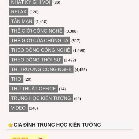
NHẬT KÝ GHI VỘI
(36)
RELAX
(120)
TẢN MẠN
(1,410)
THẾ GIỚI CÔNG NGHỆ
(3,388)
THẾ GIỚI CỦA CHÚNG TA
(517)
THEO DÒNG CÔNG NGHỆ
(1,498)
THEO DÒNG THỜI SỰ
(2,422)
THỊ TRƯỜNG CÔNG NGHỆ
(4,455)
THƠ
(20)
THỦ THUẬT OFFICE
(14)
TRUNG HỌC KIẾN TƯỜNG
(64)
VIDEO
(240)
GIA ĐÌNH TRUNG HỌC KIẾN TƯỜNG