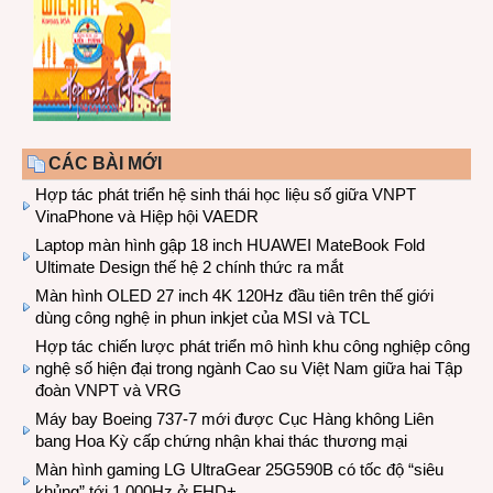
CÁC BÀI MỚI
Hợp tác phát triển hệ sinh thái học liệu số giữa VNPT
VinaPhone và Hiệp hội VAEDR
Laptop màn hình gập 18 inch HUAWEI MateBook Fold
Ultimate Design thế hệ 2 chính thức ra mắt
Màn hình OLED 27 inch 4K 120Hz đầu tiên trên thế giới
dùng công nghệ in phun inkjet của MSI và TCL
Hợp tác chiến lược phát triển mô hình khu công nghiệp công
nghệ số hiện đại trong ngành Cao su Việt Nam giữa hai Tập
đoàn VNPT và VRG
Máy bay Boeing 737-7 mới được Cục Hàng không Liên
bang Hoa Kỳ cấp chứng nhận khai thác thương mại
Màn hình gaming LG UltraGear 25G590B có tốc độ “siêu
khủng” tới 1.000Hz ở FHD+