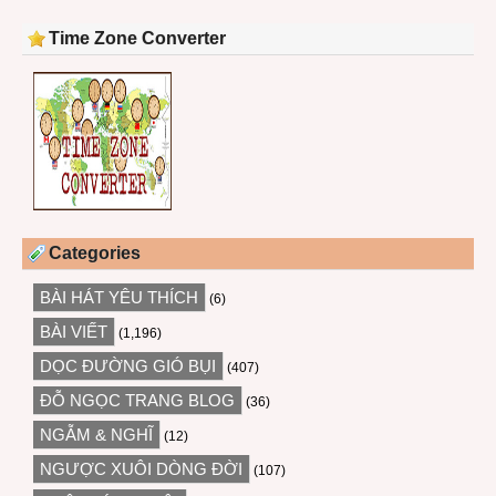
Time Zone Converter
Categories
BÀI HÁT YÊU THÍCH
(6)
BÀI VIẾT
(1,196)
DỌC ĐƯỜNG GIÓ BỤI
(407)
ĐỖ NGỌC TRANG BLOG
(36)
NGẪM & NGHĨ
(12)
NGƯỢC XUÔI DÒNG ĐỜI
(107)