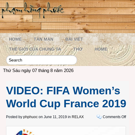
HOME
TẢN MẠN
BÀI VIẾT
THẾ GIỚI CỦA CHÚNG TA
THƠ
HOME
Thứ Sáu ngày 07 tháng 8 năm 2026
VIDEO: FIFA Women’s
World Cup France 2019
on
Posted by
phphuoc
on June 11, 2019 in
RELAX
Comments Off
VIDE
FIFA
Wome