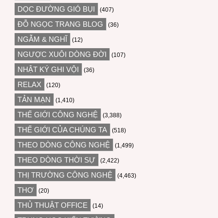
DỌC ĐƯỜNG GIÓ BỤI
(407)
ĐỖ NGỌC TRANG BLOG
(36)
NGẪM & NGHĨ
(12)
NGƯỢC XUÔI DÒNG ĐỜI
(107)
NHẬT KÝ GHI VỘI
(36)
RELAX
(120)
TẢN MẠN
(1,410)
THẾ GIỚI CÔNG NGHỆ
(3,388)
THẾ GIỚI CỦA CHÚNG TA
(518)
THEO DÒNG CÔNG NGHỆ
(1,499)
THEO DÒNG THỜI SỰ
(2,422)
THỊ TRƯỜNG CÔNG NGHỆ
(4,463)
THƠ
(20)
THỦ THUẬT OFFICE
(14)