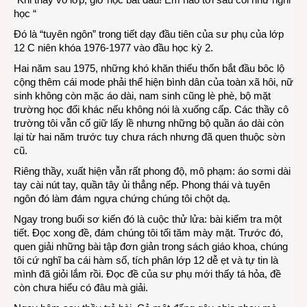
học “
Đó là “tuyên ngôn” trong tiết dạy đầu tiên của sư phụ của lớp
12 C niên khóa 1976-1977 vào đầu học kỳ 2.
Hai năm sau 1975, những khó khăn thiếu thốn bắt đầu bôc lộ
cộng thêm cái mode phải thể hiện bình dân của toàn xã hôi, nữ
sinh không còn mặc áo dài, nam sinh cũng lè phè, bộ mặt
trường học đổi khác nếu không nói là xuống cấp. Các thầy cô
trường tôi vẫn cố giữ lấy lề nhưng những bộ quần áo dài còn
lại từ hai năm trước tuy chưa rách nhưng đã quen thuộc sờn
cũ.
Riêng thầy, xuất hiện vẫn rất phong độ, mô phạm: áo sơmi dài
tay cài nút tay, quần tây ủi thẳng nếp. Phong thái và tuyên
ngôn đó làm đám ngựa chứng chúng tôi chột dạ.
Ngay trong buổi sơ kiến đó là cuộc thử lửa: bài kiểm tra một
tiết. Đọc xong đề, đám chúng tôi tối tăm mày mặt. Trước đó,
quen giải những bài tập đơn giản trong sách giáo khoa, chúng
tôi cứ nghĩ ba cái hàm số, tích phân lớp 12 dễ ẹt và tự tin là
mình đã giỏi lắm rồi. Đọc đề của sư phụ mới thấy tá hỏa, đề
còn chưa hiểu có đâu mà giải.