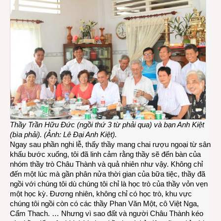
Thầy Trần Hữu Đức (ngồi thứ 3 từ phải qua) và bạn Anh Kiệt
(bìa phải). (Ảnh: Lê Đại Anh Kiệt).
Ngay sau phần nghi lễ, thấy thầy mang chai rượu ngoại từ sân
khấu bước xuống, tôi đã linh cảm rằng thầy sẽ đến bàn của
nhóm thầy trò Châu Thành và quả nhiên như vậy. Không chỉ
đến một lúc mà gần phân nửa thời gian của bữa tiệc, thầy đã
ngồi với chúng tôi dù chúng tôi chỉ là học trò của thầy vỏn vẹn
một học kỳ. Đương nhiên, không chỉ có học trò, khu vực
chúng tôi ngồi còn có các thầy Phan Văn Một, cô Việt Nga,
Cẩm Thach. … Nhưng vì sao đất và người Châu Thành kéo