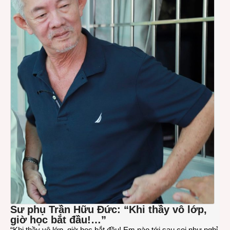
Sư phụ Trần Hữu Đức: “Khi thầy vô lớp,
giờ học bắt đầu!…”
“Khi thầy vô lớp, giờ học bắt đầu! Em nào tới sau coi như nghỉ