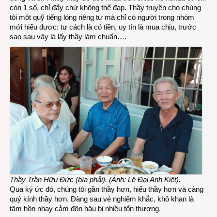
còn 1 số, chỉ đẩy chứ không thể đạp. Thầy truyền cho chúng
tôi môt quỹ tiếng lóng riêng tư mà chỉ có người trong nhóm
mới hiểu đươc: tư cách là có tiền, uy tín là mua chịu, trước
sao sau vậy là lấy thầy làm chuẩn….
Thầy Trần Hữu Đức (bìa phải). (Ảnh: Lê Đại Anh Kiệt).
Qua ký ức đó, chúng tôi gần thầy hơn, hiểu thầy hơn và càng
quý kính thầy hơn. Đàng sau vẻ nghiêm khắc, khô khan là
tâm hồn nhạy cảm đôn hậu bị nhiều tổn thương.