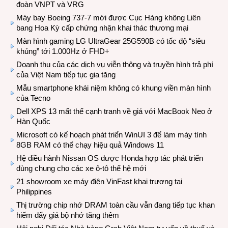
đoàn VNPT và VRG
Máy bay Boeing 737-7 mới được Cục Hàng không Liên
bang Hoa Kỳ cấp chứng nhận khai thác thương mại
Màn hình gaming LG UltraGear 25G590B có tốc độ “siêu
khủng” tới 1.000Hz ở FHD+
Doanh thu của các dịch vụ viễn thông và truyền hình trả phí
của Việt Nam tiếp tục gia tăng
Mẫu smartphone khái niệm không có khung viền màn hình
của Tecno
Dell XPS 13 mất thế cạnh tranh về giá với MacBook Neo ở
Hàn Quốc
Microsoft có kế hoạch phát triển WinUI 3 để làm máy tính
8GB RAM có thể chạy hiệu quả Windows 11
Hệ điều hành Nissan OS được Honda hợp tác phát triển
dùng chung cho các xe ô-tô thế hệ mới
21 showroom xe máy điện VinFast khai trương tại
Philippines
Thị trường chip nhớ DRAM toàn cầu vẫn đang tiếp tục khan
hiếm đẩy giá bộ nhớ tăng thêm