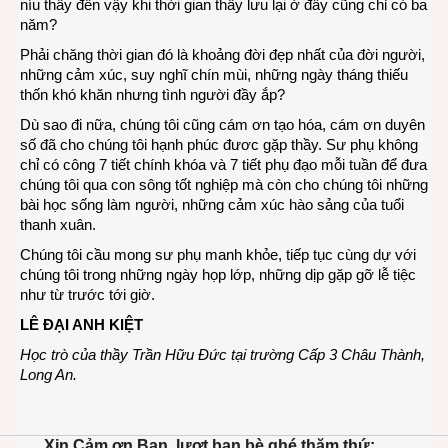
níu thầy đến vậy khi thời gian thầy lưu lại ở đây cũng chỉ có ba
năm?
Phải chăng thời gian đó là khoảng đời đẹp nhất của đời người,
những cảm xúc, suy nghĩ chín mùi, những ngày tháng thiếu
thốn khó khăn nhưng tình người đầy ắp?
Dù sao đi nữa, chúng tôi cũng cám ơn tạo hóa, cám ơn duyên
số đã cho chúng tôi hạnh phúc đươc gặp thầy. Sư phụ không
chỉ có công 7 tiết chính khóa và 7 tiết phụ đạo mỗi tuần để đưa
chúng tôi qua con sông tốt nghiệp mà còn cho chúng tôi những
bài học sống làm người, những cảm xúc hào sảng của tuổi
thanh xuân.
Chúng tôi cầu mong sư phụ manh khỏe, tiếp tục cùng dự với
chúng tôi trong những ngày họp lớp, những dịp gặp gỡ lễ tiệc
như từ trước tới giờ.
LÊ ĐẠI ANH KIỆT
Học trò của thầy Trần Hữu Đức tại trường Cấp 3 Châu Thành,
Long An.
Xin Cảm ơn Bạn, lượt bạn bè ghé thăm thứ: