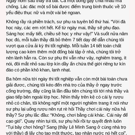
Ngay hôm sau thầy trả bài. Cả một đống gậy chia nhau mà
chống. Lác đác một số bài đươc điểm trung bình thuôc về 10
yểu điệu thục nữ và một vài bé ngoan.
Không rầy rà phiền trách, sư phụ ra tuyên bố thứ hai. “Với đà
học này, các em rớt hết. Kể từ ngày mai, thầy sẽ phụ đạo.
Sáng học mấy tiết, chiều sẽ học y như vậy!” Và suốt nửa năm
học đó, mỗi tuần thầy đã bỏ thêm 7 tiết dạy để dẫn chúng tôi
vượt qua cửa ải kỳ thi tốt nghiệp. Mỗi tuần 14 tiết toán chất
lượng cao kèm thêm một đống bài tập ở nhà, chúng tôi trở
nên lành hẳn ra. Còn sư phụ thì vẫn như vậy, nghiêm trang, ít
nói, đôi mắt nhỏ sau lớp kín dầy ẩn chứa thế giới riêng tư kín
đáo có phần khô khan, lạnh nhạt.
Ba hôm nữa tới ngày thi tốt nghiệp vẫn còn một bài toán chưa
giải đươc, chúng tôi kéo đến nhà trọ của thầy ở ngay trước
cổng trường, đây cũng là lần đầu tiên chúng tôi tới nhà thầy và
giao tiếp bên ngoài lớp học. Nhìn thấy trên kệ có cái ly rượu
nhỏ có chân, tôi không nghĩ một người nghiêm trang ít nói như
sư phụ lại uống rượu nên rụt rè hỏi Thầy chơi cái này nữa hả
thầy? Sư phụ lắc đầu: “Không, chơi bằng cái khác. Cái này để
cạo gió”. Quay nhìn tụi tôi, sư phụ hỏi rồi tự quyết định luôn
“Tụi bây chơi hông? Sang (thầy Lê Minh Sang ở cùng nhà trọ
với thầy) đi lấy cho tao một thước, tao nhận nước nó hết coi”.