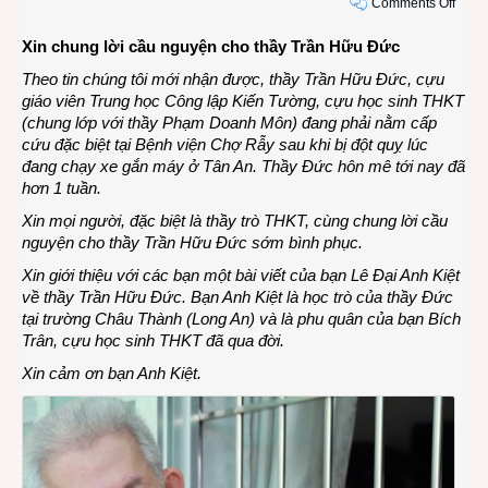
on
Comments Off
Sư
Xin chung lời cầu nguyện cho thầy Trần Hữu Đức
phụ
Trần
Theo tin chúng tôi mới nhận được, thầy Trần Hữu Đức, cựu
Hữu
giáo viên Trung học Công lập Kiến Tường, cựu học sinh THKT
Đức:
(chung lớp với thầy Phạm Doanh Môn) đang phải nằm cấp
“Khi
cứu đặc biệt tại Bệnh viện Chợ Rẫy sau khi bị đột quỵ lúc
thầy
đang chạy xe gắn máy ở Tân An. Thầy Đức hôn mê tới nay đã
vô
hơn 1 tuần.
lớp,
Xin mọi người, đặc biệt là thầy trò THKT, cùng chung lời cầu
giờ
nguyện cho thầy Trần Hữu Đức sớm bình phục.
học
bắt
Xin giới thiệu với các bạn một bài viết của bạn Lê Đại Anh Kiệt
đầu!…
về thầy Trần Hữu Đức. Bạn Anh Kiệt là học trò của thầy Đức
tại trường Châu Thành (Long An) và là phu quân của bạn Bích
Trân, cựu học sinh THKT đã qua đời.
Xin cảm ơn bạn Anh Kiệt.