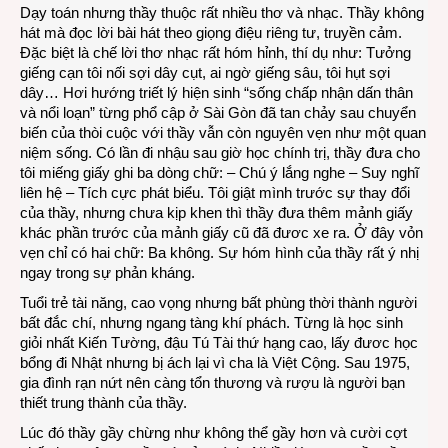
Dạy toán nhưng thầy thuộc rất nhiều thơ và nhạc. Thầy không
hát mà đọc lời bài hát theo giọng điệu riêng tư, truyền cảm.
Đặc biệt là chế lời thơ nhạc rất hóm hỉnh, thí dụ như: Tưởng
giếng cạn tôi nối sợi dây cụt, ai ngờ giếng sâu, tôi hụt sợi
dây… Hơi hướng triết lý hiện sinh “sống chấp nhận dấn thân
và nổi loạn” từng phổ cập ở Sài Gòn đã tan chảy sau chuyển
biến của thòi cuộc với thầy vẫn còn nguyên vẹn như một quan
niệm sống. Có lần đi nhậu sau giờ học chính trị, thầy đưa cho
tôi miếng giấy ghi ba dòng chữ: – Chú ý lắng nghe – Suy nghĩ
liên hệ – Tích cực phát biểu. Tôi giật mình trước sự thay đổi
của thầy, nhưng chưa kịp khen thì thầy đưa thêm mảnh giấy
khác phần trước của mảnh giấy cũ đã đươc xe ra. Ở đây vỏn
vẹn chỉ có hai chữ: Ba không. Sự hóm hình của thầy rất ý nhị
ngay trong sự phản kháng.
Tuổi trẻ tài năng, cao vọng nhưng bất phùng thời thành người
bất đắc chí, nhưng ngang tàng khí phách. Từng là học sinh
giỏi nhất Kiến Tường, đậu Tú Tài thứ hạng cao, lấy đươc học
bổng đi Nhật nhưng bị ách lại vì cha là Việt Cộng. Sau 1975,
gia đình rạn nứt nên càng tổn thương và rượu là người bạn
thiết trung thành của thầy.
Lúc đó thầy gầy chừng như không thể gầy hơn và cười cợt