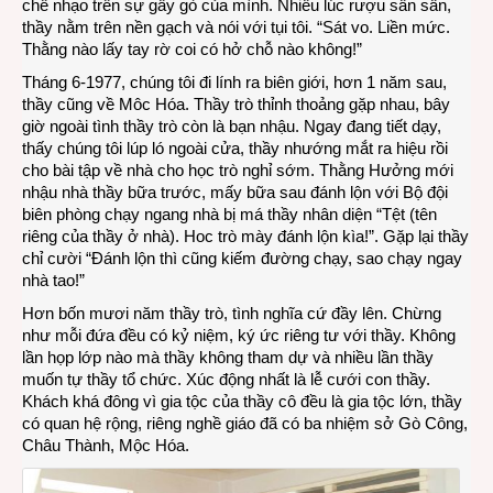
chế nhạo trên sự gầy gò của mình. Nhiều lúc rượu sần sần,
thầy nằm trên nền gạch và nói với tụi tôi. “Sát vo. Liền mức.
Thằng nào lấy tay rờ coi có hở chỗ nào không!”
Tháng 6-1977, chúng tôi đi lính ra biên giới, hơn 1 năm sau,
thầy cũng về Môc Hóa. Thầy trò thỉnh thoảng gặp nhau, bây
giờ ngoài tình thầy trò còn là bạn nhậu. Ngay đang tiết dạy,
thấy chúng tôi lúp ló ngoài cửa, thầy nhướng mắt ra hiệu rồi
cho bài tập về nhà cho học trò nghỉ sớm. Thằng Hưởng mới
nhậu nhà thầy bữa trước, mấy bữa sau đánh lộn với Bộ đội
biên phòng chạy ngang nhà bị má thầy nhân diện “Tệt (tên
riêng của thầy ở nhà). Hoc trò mày đánh lộn kìa!”. Gặp lại thầy
chỉ cười “Đánh lộn thì cũng kiếm đường chạy, sao chạy ngay
nhà tao!”
Hơn bốn mươi năm thầy trò, tình nghĩa cứ đầy lên. Chừng
như mỗi đứa đều có kỷ niệm, ký ức riêng tư với thầy. Không
lần họp lớp nào mà thầy không tham dự và nhiều lần thầy
muốn tự thầy tổ chức. Xúc động nhất là lễ cưới con thầy.
Khách khá đông vì gia tộc của thầy cô đều là gia tộc lớn, thầy
có quan hệ rộng, riêng nghề giáo đã có ba nhiệm sở Gò Công,
Châu Thành, Mộc Hóa.