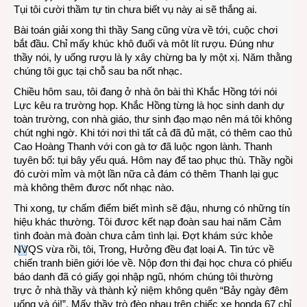
Tụi tôi cười thầm tự tin chưa biết vụ này ai sẽ thắng ai.
Bài toán giải xong thì thầy Sang cũng vừa về tới, cuộc chơi
bắt đầu. Chỉ mấy khúc khô đuối và môt lít rượu. Đúng như
thầy nói, ly uống rượu là ly xây chừng ba ly một xị. Năm thằng
chúng tôi gục tại chỗ sau ba nốt nhạc.
Chiều hôm sau, tôi đang ở nhà ôn bài thì Khắc Hồng tới nói
Lực kêu ra trường họp. Khắc Hồng từng là học sinh danh dự
toàn trường, con nhà giáo, thư sinh đạo mạo nên má tôi không
chút nghi ngờ. Khi tới nơi thì tất cả đã đủ mặt, có thêm cao thủ
Cao Hoàng Thanh với con gà tơ đã luộc ngon lành. Thanh
tuyên bố: tụi bây yếu quá. Hôm nay để tao phục thù. Thầy ngồi
đó cười mỉm và một lần nữa cả đám có thêm Thanh lại gục
mà không thêm đươc nốt nhạc nào.
Thi xong, tự chấm điểm biết mình sẽ đậu, nhưng có những tín
hiệu khác thường. Tôi đươc kết nạp đoàn sau hai năm Cảm
tình đoàn mà đoàn chưa cảm tình lại. Đợt khám sức khỏe
NVQS vừa rồi, tôi, Trong, Hưởng đều đạt loại A. Tin tức về
chiến tranh biên giới lóe về. Nộp đơn thi đại học chưa có phiếu
báo danh đã có giấy gọi nhập ngũ, nhóm chúng tôi thường
trực ở nhà thầy và thành kỷ niệm không quên “Bảy ngày đêm
uống và ói!”. Mấy thầy trò đèo nhau trên chiếc xe honda 67 chỉ