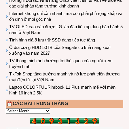
Hội nghị Đối tác Nhà hàng Grab Việt Nam tư vấn về thuế và
các giải pháp tăng trưởng kinh doanh
Internet không chỉ cần nhanh, mà còn phải phủ rộng khắp và
ổn định ở mọi góc nhà
TV OLED cao cấp được LG lần đầu tiên áp dụng bảo hành 5
năm ở Việt Nam
Tình hình giá ổ lưu trữ SSD đang tiếp tục tăng
Ổ đĩa cứng HDD 50TB của Seagate có khả năng xuất
xưởng vào năm 2027
TV thông minh ảnh hưởng tới thói quen của người xem
truyền hình
TikTok Shop tăng trưởng mạnh và nỗ lực phát triển thương
mại điện tử tại Việt Nam
Laptop COLORFUL Rimbook L1 Plus mạnh mẽ với màn
hình 16 inch 2.5K
CÁC BÀI TRONG THÁNG
CÁC
BÀI
TRONG
THÁNG