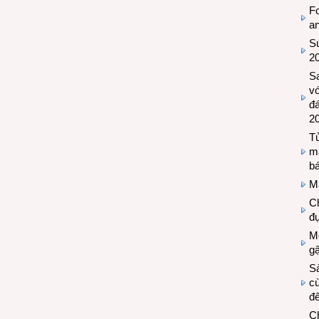
Fo
a
Sứ
2
S
vớ
đ
2
Tủ
m
bá
M
Ch
đự
Mộ
g
S
cù
đế
C