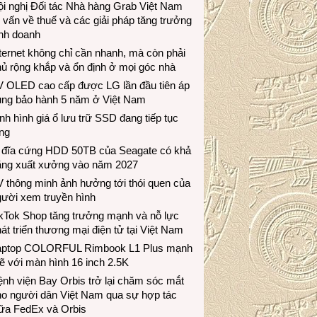
i nghị Đối tác Nhà hàng Grab Việt Nam
 vấn về thuế và các giải pháp tăng trưởng
inh doanh
ternet không chỉ cần nhanh, mà còn phải
ủ rộng khắp và ổn định ở mọi góc nhà
V OLED cao cấp được LG lần đầu tiên áp
ụng bảo hành 5 năm ở Việt Nam
nh hình giá ổ lưu trữ SSD đang tiếp tục
ng
 đĩa cứng HDD 50TB của Seagate có khả
ăng xuất xưởng vào năm 2027
 thông minh ảnh hưởng tới thói quen của
gười xem truyền hình
ikTok Shop tăng trưởng mạnh và nỗ lực
át triển thương mại điện tử tại Việt Nam
aptop COLORFUL Rimbook L1 Plus mạnh
 với màn hình 16 inch 2.5K
nh viện Bay Orbis trở lại chăm sóc mắt
ho người dân Việt Nam qua sự hợp tác
iữa FedEx và Orbis