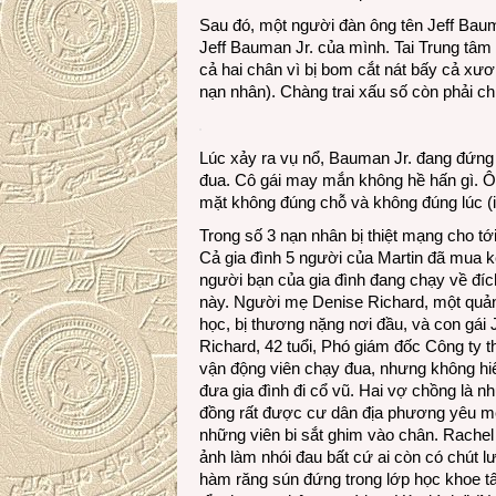
Sau đó, một người đàn ông tên Jeff Bauma
Jeff Bauman Jr. của mình. Tai Trung tâm 
cả hai chân vì bị bom cắt nát bấy cả xư
nạn nhân). Chàng trai xấu số còn phải chị
Lúc xảy ra vụ nổ, Bauman Jr. đang đứng
đua. Cô gái may mắn không hề hấn gì. Ôn
mặt không đúng chỗ và không đúng lúc (in
Trong số 3 nạn nhân bị thiệt mạng cho tới
Cả gia đình 5 người của Martin đã mua 
người bạn của gia đình đang chạy về đíc
này. Người mẹ Denise Richard, một quản
học, bị thương nặng nơi đầu, và con gái J
Richard, 42 tuổi, Phó giám đốc Công ty 
vận động viên chạy đua, nhưng không hi
đưa gia đình đi cổ vũ. Hai vợ chồng là n
đồng rất được cư dân địa phương yêu mến.
những viên bi sắt ghim vào chân. Rachel
ảnh làm nhói đau bất cứ ai còn có chút 
hàm răng sún đứng trong lớp học khoe t