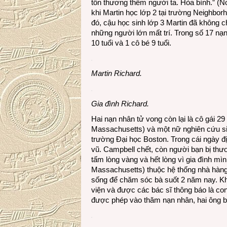
tổn thương thêm người ta. Hòa bình.” (N
khi Martin học lớp 2 tại trường Neighbor
đó, cậu học sinh lớp 3 Martin đã không 
những người lớn mất trí. Trong số 17 nạn
10 tuổi và 1 cô bé 9 tuổi.
Martin Richard.
Gia đình Richard.
Hai nạn nhân tử vong còn lại là cô gái 29
Massachusetts) và một nữ nghiên cứu sin
trường Đại học Boston. Trong cái ngày 
vũ. Campbell chết, còn người bạn bị th
tấm lòng vàng và hết lòng vì gia đình mìn
Massachusetts) thuộc hệ thống nhà hàn
sống để chăm sóc bà suốt 2 năm nay. Khi
viện và được các bác sĩ thông báo là co
được phép vào thăm nạn nhân, hai ông bà 