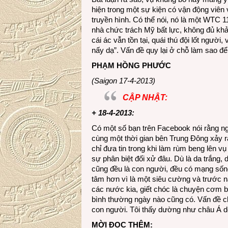
hiện trong một sự kiện có vận động viên
truyền hình. Có thể nói, nó là một WTC 11
nhà chức trách Mỹ bất lực, không đủ kh
cái ác vẫn tồn tại, quái thú đội lốt người,
nấy dạ”. Vấn đề quy lại ở chỗ làm sao để
PHẠM HỒNG PHƯỚC
(Saigon 17-4-2013)
CẬP NHẬT:
+ 18-4-2013:
Có một số bạn trên Facebook nói rằng ngư
cùng một thời gian bên Trung Đông xảy r
chỉ đưa tin trong khi làm rùm beng lên v
sự phân biệt đối xử đâu. Dù là da trắng,
cũng đều là con người, đều có mạng số
tâm hơn vì là một siêu cường và trước n
các nước kia, giết chóc là chuyện cơm b
bình thường ngày nào cũng có. Vấn đề chính
con người. Tôi thấy dường như châu Á d
MỜI ĐỌC THÊM: