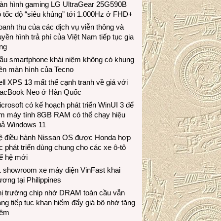
àn hình gaming LG UltraGear 25G590B
 tốc độ “siêu khủng” tới 1.000Hz ở FHD+
anh thu của các dịch vụ viễn thông và
uyền hình trả phí của Việt Nam tiếp tục gia
ng
ẫu smartphone khái niệm không có khung
iền màn hình của Tecno
ll XPS 13 mất thế cạnh tranh về giá với
acBook Neo ở Hàn Quốc
crosoft có kế hoạch phát triển WinUI 3 để
àm máy tính 8GB RAM có thể chạy hiệu
uả Windows 11
ệ điều hành Nissan OS được Honda hợp
c phát triển dùng chung cho các xe ô-tô
ế hệ mới
1 showroom xe máy điện VinFast khai
ương tại Philippines
hị trường chip nhớ DRAM toàn cầu vẫn
ng tiếp tục khan hiếm đẩy giá bộ nhớ tăng
hêm