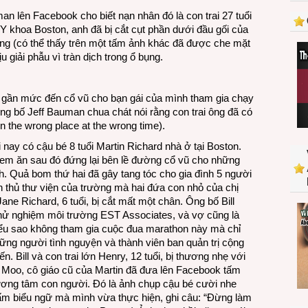
những
n lên Facebook cho biết nạn nhân đó là con trai 27 tuổi
nạn
Y khoa Boston, anh đã bị cắt cụt phần dưới đầu gối của
nhân
ơng (có thể thấy trên một tấm ảnh khác đã được che mặt
nghiệt
u giải phẫu vì tràn dịch trong ổ bụng.
ngã
 gần mức đến cổ vũ cho bạn gái của mình tham gia chạy
g bố Jeff Bauman chua chát nói rằng con trai ông đã có
 the wrong place at the wrong time).
 nay có cậu bé 8 tuổi Martin Richard nhà ở tại Boston.
kem ăn sau đó đứng lại bên lề đường cổ vũ cho những
h. Quả bom thứ hai đã gây tang tóc cho gia đình 5 người
 thủ thư viện của trường mà hai đứa con nhỏ của chị
ane Richard, 6 tuổi, bị cắt mất một chân. Ông bố Bill
thử nghiệm môi trường EST Associates, và vợ cũng là
ểu sao không tham gia cuộc đua marathon này mà chỉ
hững người tình nguyện và thành viên ban quản trị cộng
 Bill và con trai lớn Henry, 12 tuổi, bị thương nhẹ với
 Moo, cô giáo cũ của Martin đã đưa lên Facebook tấm
lương tâm con người. Đó là ảnh chụp cậu bé cười nhe
ấm biểu ngữ mà mình vừa thực hiện, ghi câu: “Đừng làm