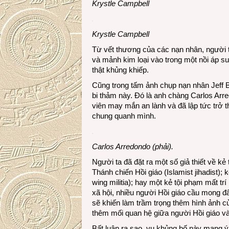
Krystle Campbell
Krystle Campbell
Từ vết thương của các nạn nhân, người ta
và mảnh kim loại vào trong một nồi áp suấ
thật khủng khiếp.
Cũng trong tấm ảnh chụp nạn nhân Jeff 
bi thảm này. Đó là anh chàng Carlos Arr
viên may mắn an lành và đã lập tức trở 
chung quanh mình.
Carlos Arredondo (phải).
Người ta đã đặt ra một số giả thiết về k
Thánh chiến Hồi giáo (Islamist jihadist)
wing militia); hay một kẻ tội phạm mất tr
xã hội, nhiều người Hồi giáo cầu mong đâ
sẽ khiến làm trầm trọng thêm hình ảnh c
thêm mối quan hệ giữa người Hồi giáo và t
Bất luận ra sao, vụ khủng bố này mang ý