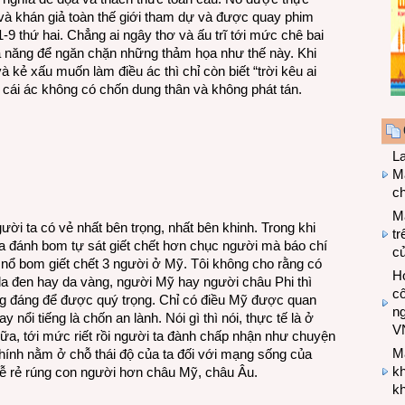
 và khán giả toàn thế giới tham dự và được quay phim
-9 thứ hai. Chẳng ai ngây thơ và ấu trĩ tới mức chê bai
ả năng để ngăn chặn những thảm họa như thế này. Khi
 và kẻ xấu muốn làm điều ác thì chỉ còn biết “trời kêu ai
 cái ác không có chốn dung thân và không phát tán.
L
Ma
ch
M
ời ta có vẻ nhất bên trọng, nhất bên khinh. Trong khi
tr
a đánh bom tự sát giết chết hơn chục người mà báo chí
c
ụ nổ bom giết chết 3 người ở Mỹ. Tôi không cho rằng có
Hợ
 da đen hay da vàng, người Mỹ hay người châu Phi thì
cô
ng đáng để được quý trọng. Chỉ có điều Mỹ được quan
n
ay nổi tiếng là chốn an lành. Nói gì thì nói, thực tế là ở
V
ữa, tới mức riết rồi người ta đành chấp nhận như chuyện
M
 nằm ở chỗ thái độ của ta đối với mạng sống của
k
ễ rẻ rúng con người hơn châu Mỹ, châu Âu.
kh