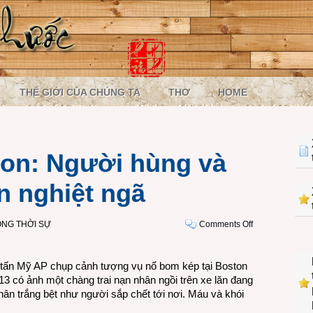
THẾ GIỚI CỦA CHÚNG TA
THƠ
HOME
on: Người hùng và
 nghiệt ngã
on
NG THỜI SỰ
Comments Off
Thảm
kịch
 tấn Mỹ AP chụp cảnh tượng vụ nổ bom kép tại Boston
Boston:
 có ảnh một chàng trai nạn nhân ngồi trên xe lăn đang
Người
hân trắng bệt như người sắp chết tới nơi. Máu và khói
hùng
và