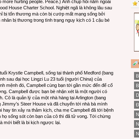
o more hurting people. Peace.) Ảnh chụp hồi năm ngoái
hood House Charter School. Nghiệt ngã là không lâu sau
chỉ bị tổn thương mà còn bị cướp mất mạng sống bởi
 nhân bị thương trong tình trạng nguy kịch có 1 cậu bé
 tuổi Krystle Campbell, sống tại thành phố Medford (bang
B
h sau đại học Lingzi Lu 23 tuổi (người China) của
định mệnh đó, Campbell cùng bạn tới gần mức đến để cổ
B
ương. Campbell được bạn bè nhận xét là một người có
D
h. Cô là quản lý của một nhà hàng tại Arlington (bang
g Jimmy’s Steer House và đã chuyển tới nhà bà mình
Đ
 hay tin xảy ra thảm kịch, cha mẹ Campbell đã tới bệnh
N
n họ sống sót còn bạn của cô thì đã tử vong. Tới chừng
mới biết là bi kịch ngược lại.
N
N