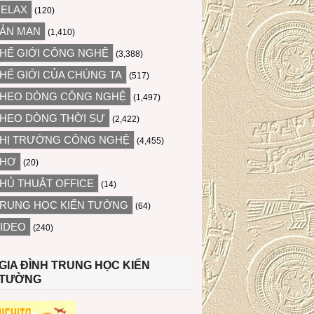
ELAX
(120)
ẢN MẠN
(1,410)
HẾ GIỚI CÔNG NGHỆ
(3,388)
HẾ GIỚI CỦA CHÚNG TA
(517)
HEO DÒNG CÔNG NGHỆ
(1,497)
HEO DÒNG THỜI SỰ
(2,422)
HỊ TRƯỜNG CÔNG NGHỆ
(4,455)
THƠ
(20)
HỦ THUẬT OFFICE
(14)
RUNG HỌC KIẾN TƯỜNG
(64)
IDEO
(240)
GIA ĐÌNH TRUNG HỌC KIẾN
TƯỜNG