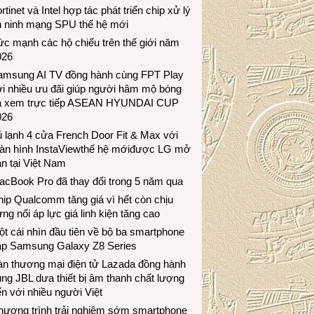
rtinet và Intel hợp tác phát triển chip xử lý
n ninh mạng SPU thế hệ mới
c mạnh các hộ chiếu trên thế giới năm
026
amsung AI TV đồng hành cùng FPT Play
i nhiều ưu đãi giúp người hâm mộ bóng
á xem trực tiếp ASEAN HYUNDAI CUP
026
 lạnh 4 cửa French Door Fit & Max với
àn hình InstaViewthế hệ mớiđược LG mở
n tại Việt Nam
acBook Pro đã thay đổi trong 5 năm qua
ip Qualcomm tăng giá vì hết còn chịu
ng nổi áp lực giá linh kiện tăng cao
t cái nhìn đầu tiên về bộ ba smartphone
ập Samsung Galaxy Z8 Series
àn thương mại điện tử Lazada đồng hành
ng JBL dưa thiết bị âm thanh chất lượng
n với nhiều người Việt
hương trình trải nghiệm sớm smartphone