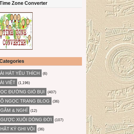
Time Zone Converter
Categories
ÀI HÁT YÊU THÍCH
(6)
ÀI VIẾT
(1,196)
ỌC ĐƯỜNG GIÓ BỤI
(407)
Ỗ NGỌC TRANG BLOG
(36)
GẪM & NGHĨ
(12)
GƯỢC XUÔI DÒNG ĐỜI
(107)
HẬT KÝ GHI VỘI
(36)