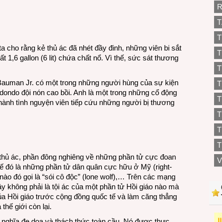
R
T
T
 cho rằng kẻ thủ ác đã nhét đầy đinh, những viên bi sắt
T
t 1,6 gallon (6 lit) chứa chất nổ. Vì thế, sức sát thương
T
Bauman Jr. có một trong những người hùng của sự kiện
T
edondo đội nón cao bồi. Anh là một trong những cổ động
T
thành tình nguyện viên tiếp cứu những người bị thương
T
T
ẻ thủ ác, phần đông nghiêng về những phần tử cực đoan
V
; kế đó là những phần tử dân quân cực hữu ở Mỹ (right-
í nào đó gọi là “sói cô độc” (lone wolf),… Trên các mạng
y không phải là tội ác của một phần tử Hồi giáo nào mà
ủa Hồi giáo trước cộng đồng quốc tế và làm căng thẳng
hế giới còn lại.
 nghĩa đe dọa và thách thức toàn cầu. Nó được thực