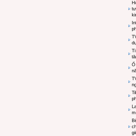
Hộ
tư
k
In
ph
T
d
Tì
tă
Ổ
n
TV
n
T
ph
L
mẽ
Bệ
c
g