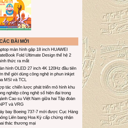
CÁC BÀI MỚI
aptop màn hình gập 18 inch HUAWEI
teBook Fold Ultimate Design thế hệ 2
ính thức ra mắt
àn hình OLED 27 inch 4K 120Hz đầu tiên
ên thế giới dùng công nghệ in phun inkjet
ủa MSI và TCL
p tác chiến lược phát triển mô hình khu
ng nghiệp công nghệ số hiện đại trong
gành Cao su Việt Nam giữa hai Tập đoàn
NPT và VRG
áy bay Boeing 737-7 mới được Cục Hàng
hông Liên bang Hoa Kỳ cấp chứng nhận
ai thác thương mại