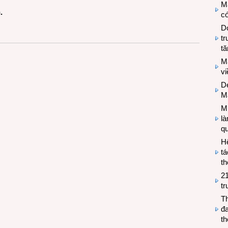
M
.
có
Do
tr
tă
M
v
De
M
Mi
l
q
H
tá
th
2
tr
T
đa
t