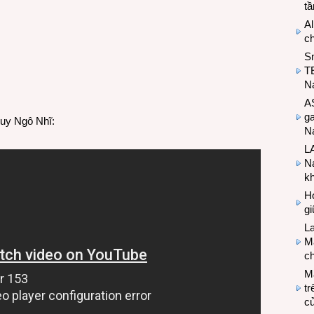
t
Al
c
S
T
N
A
g
Duy Ngô Nhĩ:
Na
LA
Na
k
Hợ
g
L
Ma
ch
M
tr
c