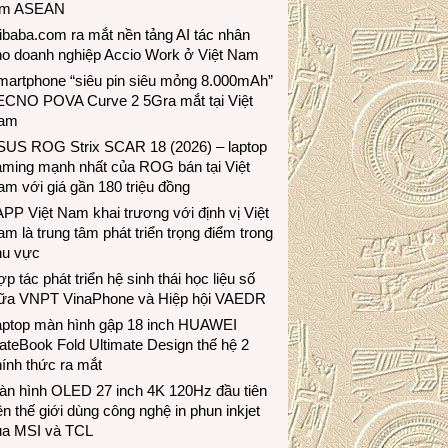
ầm ASEAN
ibaba.com ra mắt nền tảng AI tác nhân
ho doanh nghiệp Accio Work ở Việt Nam
martphone “siêu pin siêu mỏng 8.000mAh”
ECNO POVA Curve 2 5Gra mắt tại Việt
am
SUS ROG Strix SCAR 18 (2026) – laptop
aming mạnh nhất của ROG bán tại Việt
m với giá gần 180 triệu đồng
PP Việt Nam khai trương với định vị Việt
m là trung tâm phát triển trọng điểm trong
hu vực
p tác phát triển hệ sinh thái học liệu số
iữa VNPT VinaPhone và Hiệp hội VAEDR
aptop màn hình gập 18 inch HUAWEI
teBook Fold Ultimate Design thế hệ 2
ính thức ra mắt
àn hình OLED 27 inch 4K 120Hz đầu tiên
ên thế giới dùng công nghệ in phun inkjet
ủa MSI và TCL