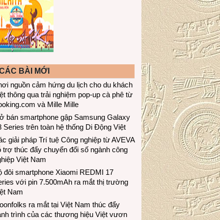
CÁC BÀI MỚI
hơi nguồn cảm hứng du lịch cho du khách
ệt thông qua trải nghiệm pop-up cà phê từ
oking.com và Mille Mille
ở bán smartphone gập Samsung Galaxy
 Series trên toàn hệ thống Di Động Việt
c giải pháp Trí tuệ Công nghiệp từ AVEVA
 trợ thúc đẩy chuyển đổi số ngành công
ghiệp Việt Nam
ộ đôi smartphone Xiaomi REDMI 17
ries với pin 7.500mAh ra mắt thị trường
iệt Nam
onfolks ra mắt tại Việt Nam thúc đẩy
nh trình của các thương hiệu Việt vươn