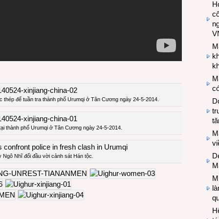
Hợ
cô
n
V
M
k
kh
M
có
c thép để tuần tra thành phố Urumqi ở Tân Cương ngày 24-5-2014.
Do
tr
tă
tại thành phố Urumqi ở Tân Cương ngày 24-5-2014.
M
v
De
 Ngô Nhĩ đối đầu vời cảnh sát Hán tộc.
M
Mi
l
q
H