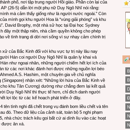
hành phố, nơi tập trung người Hồi giáo. Phần còn lại của
 AP (26-5) dẫn lời một phụ nữ Duy Ngô Nhĩ nói rằng:
 mình mà cảm thấy giống như là người nước ngoài.” Còn
 của mình gọi khu người Hoa là “vùng giải phóng” và khu
”. David Brophy, một nhà sử học tại Đại học Sydney
ách đây một thập niên, nhà cầm quyền không cho phép
o về tình trạng di dời nơi sống vì sự nhạy cảm chính trị
h xử của Bắc Kinh đối với khu vực tự trị này lâu nay
Người Hán coi người Duy Ngô Nhĩ là quân ly khai và
Hán như ngoại nhân, những người chiếm hết lợi ích của
n từ các nơi khác đánh hơi được những nguồn lợi béo
B
. Ahmed A.S. Hashim, một chuyên gia về chủ nghĩa
B
 (Singapore) nhận xét: “Những lời hứa của Bắc Kinh về
àm (cho khu Tân Cương) dường như chẳng đem lại kết quả
D
gười Duy Ngô Nhĩ thì thực tế hơn, chỉ đích danh người
t lợi lộc từ các kế hoạch phát triển ở đây.
Đ
tên tình nghi đã chết trong vụ đánh bom liều chết và tên
N
sau đó. Theo dữ liệu của cảnh sát, toàn bộ 5 nghi phạm
N
 nhà chức trách kêu gọi bất cứ ai dính líu vào các hoạt
ẽ được ân xá.
N