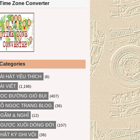
Time Zone Converter
Categories
ÀI HÁT YÊU THÍCH
(6)
ÀI VIẾT
(1,196)
ỌC ĐƯỜNG GIÓ BỤI
(407)
Ỗ NGỌC TRANG BLOG
(36)
GẪM & NGHĨ
(12)
GƯỢC XUÔI DÒNG ĐỜI
(107)
HẬT KÝ GHI VỘI
(36)