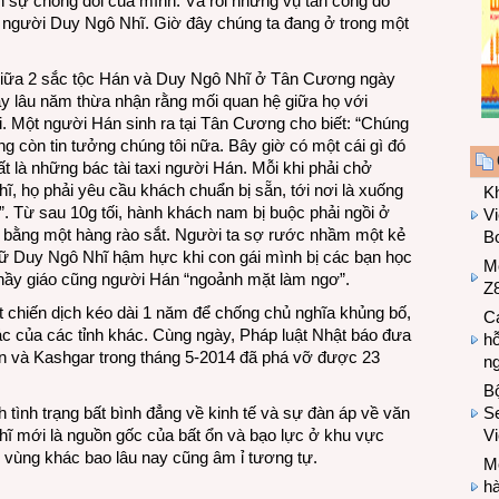
ện sự chống đối của mình. Và rồi những vụ tấn công đó
 người Duy Ngô Nhĩ. Giờ đây chúng ta đang ở trong một
ẽ giữa 2 sắc tộc Hán và Duy Ngô Nhĩ ở Tân Cương ngày
y lâu năm thừa nhận rằng mối quan hệ giữa họ với
 Một người Hán sinh ra tại Tân Cương cho biết: “Chúng
ng còn tin tưởng chúng tôi nữa. Bây giờ có một cái gì đó
t là những bác tài taxi người Hán. Mỗi khi phải chở
, họ phải yêu cầu khách chuẩn bị sẵn, tới nơi là xuống
K
. Từ sau 10g tối, hành khách nam bị buộc phải ngồi ở
Vi
xế bằng một hàng rào sắt. Người ta sợ rước nhầm một kẻ
Bo
nữ Duy Ngô Nhĩ hậm hực khi con gái mình bị các bạn học
M
thầy giáo cũng người Hán “ngoảnh mặt làm ngơ”.
Z8
t chiến dịch kéo dài 1 năm để chống chủ nghĩa khủng bố,
Cá
c của các tỉnh khác. Cùng ngày, Pháp luật Nhật báo đưa
hỗ
tan và Kashgar trong tháng 5-2014 đã phá vỡ được 23
n
B
 tình trạng bất bình đẳng về kinh tế và sự đàn áp về văn
Se
hĩ mới là nguồn gốc của bất ổn và bạo lực ở khu vực
V
vùng khác bao lâu nay cũng âm ỉ tương tự.
Mo
hà