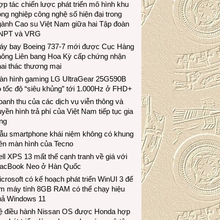
p tác chiến lược phát triển mô hình khu
ng nghiệp công nghệ số hiện đại trong
gành Cao su Việt Nam giữa hai Tập đoàn
NPT và VRG
áy bay Boeing 737-7 mới được Cục Hàng
hông Liên bang Hoa Kỳ cấp chứng nhận
ai thác thương mại
àn hình gaming LG UltraGear 25G590B
 tốc độ “siêu khủng” tới 1.000Hz ở FHD+
anh thu của các dịch vụ viễn thông và
uyền hình trả phí của Việt Nam tiếp tục gia
ng
ẫu smartphone khái niệm không có khung
iền màn hình của Tecno
ll XPS 13 mất thế cạnh tranh về giá với
acBook Neo ở Hàn Quốc
crosoft có kế hoạch phát triển WinUI 3 để
àm máy tính 8GB RAM có thể chạy hiệu
uả Windows 11
ệ điều hành Nissan OS được Honda hợp