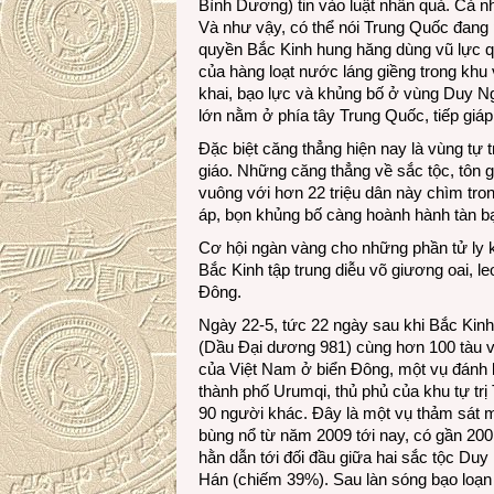
Bình Dương) tin vào luật nhân quả. Cả nhâ
Và như vậy, có thể nói Trung Quốc đang 
quyền Bắc Kinh hung hăng dùng vũ lực q
của hàng loạt nước láng giềng trong khu
khai, bạo lực và khủng bố ở vùng Duy Ng
lớn nằm ở phía tây Trung Quốc, tiếp giá
Đặc biệt căng thẳng hiện nay là vùng tự
giáo. Những căng thẳng về sắc tộc, tôn gi
vuông với hơn 22 triệu dân này chìm tro
áp, bọn khủng bố càng hoành hành tàn b
Cơ hội ngàn vàng cho những phần tử ly 
Bắc Kinh tập trung diễu võ giương oai, l
Đông.
Ngày 22-5, tức 22 ngày sau khi Bắc Kin
(Dầu Đại dương 981) cùng hơn 100 tàu 
của Việt Nam ở biển Đông, một vụ đánh b
thành phố Urumqi, thủ phủ của khu tự trị
90 người khác. Đây là một vụ thảm sát mớ
bùng nổ từ năm 2009 tới nay, có gần 200 
hằn dẫn tới đối đầu giữa hai sắc tộc D
Hán (chiếm 39%). Sau làn sóng bạo loạn