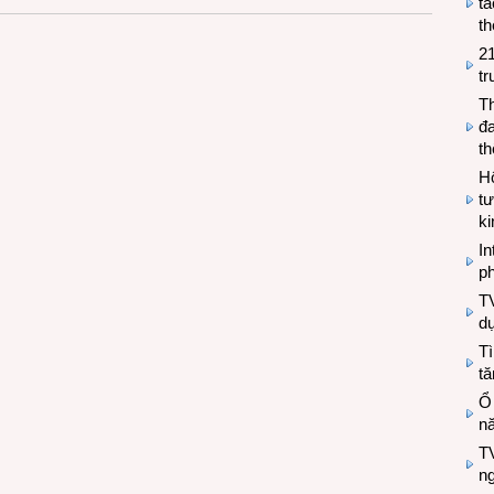
tá
th
2
tr
T
đa
t
Hộ
tư
k
In
ph
T
d
Tì
tă
Ổ
n
TV
n