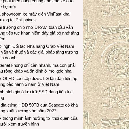
c phát triển dùng chung cho các xe ô-tô
ế hệ mới
1 showroom xe máy điện VinFast khai
ương tại Philippines
hị trường chip nhớ DRAM toàn cầu vẫn
ng tiếp tục khan hiếm đẩy giá bộ nhớ tăng
hêm
i nghị Đối tác Nhà hàng Grab Việt Nam
 vấn về thuế và các giải pháp tăng trưởng
inh doanh
ternet không chỉ cần nhanh, mà còn phải
ủ rộng khắp và ổn định ở mọi góc nhà
V OLED cao cấp được LG lần đầu tiên áp
ụng bảo hành 5 năm ở Việt Nam
nh hình giá ổ lưu trữ SSD đang tiếp tục
ng
 đĩa cứng HDD 50TB của Seagate có khả
ăng xuất xưởng vào năm 2027
 thông minh ảnh hưởng tới thói quen của
gười xem truyền hình