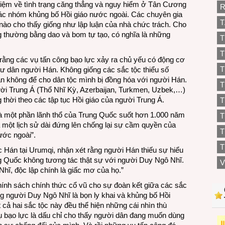
iệm về tình trạng căng thẳng và nguy hiểm ở Tân Cương
R
các nhóm khủng bố Hồi giáo nước ngoài. Các chuyên gia
T
ào cho thấy giống như lập luận của nhà chức trách. Cho
g thường bằng dao và bom tự tạo, có nghĩa là những
T
T
rằng các vụ tấn công bạo lực xảy ra chủ yếu có động cơ
T
cư dân người Hán. Không giống các sắc tộc thiểu số
n không để cho dân tộc mình bị đồng hóa với người Hán.
T
ười Trung Á (Thổ Nhĩ Kỳ, Azerbaijan, Turkmen, Uzbek,…)
g thời theo các tập tục Hồi giáo của người Trung Á.
T
à một phần lãnh thổ của Trung Quốc suốt hơn 1.000 năm
một lịch sử dài đứng lên chống lại sự cầm quyền của
T
ước ngoài”.
T
c Hán tại Urumqi, nhận xét rằng người Hán thiếu sự hiểu
g Quốc không tương tác thật sự với người Duy Ngô Nhĩ.
V
hĩ, độc lập chính là giấc mơ của họ.”
hính sách chính thức cổ vũ cho sự đoàn kết giữa các sắc
g người Duy Ngô Nhĩ là bọn ly khai và khủng bố Hồi
cả hai sắc tộc này đều thể hiện những cái nhìn thù
ụ bạo lực là dấu chỉ cho thấy người dân đang muốn dùng