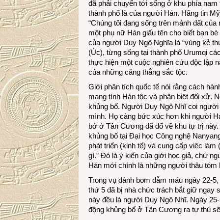
đã phải chuyển tới sống ở khu phía nam t
thành phố là của người Hán. Hãng tin Mỹ
“Chúng tôi đang sống trên mảnh đất của
một phụ nữ Hán giấu tên cho biết bạn bè
của người Duy Ngô Nghĩa là “vùng kẻ thù
(Úc), từng sống tại thành phố Urumqi c
thực hiện một cuộc nghiên cứu độc lập nà
của những căng thẳng sắc tộc.
Giới phân tích quốc tế nói rằng cách hàn
mang tính Hán tộc và phân biệt đối xử. 
khủng bố. Người Duy Ngô Nhĩ coi người 
mình. Họ càng bức xúc hơn khi người Há
bở ở Tân Cương đã đổ về khu tự trị này
khủng bố tại Đại học Công nghệ Nanyang
phát triển (kinh tế) và cung cấp việc l
gì.” Đó là ý kiến của giới học giả, chứ n
Hán mới chính là những người thâu tóm hế
Trong vụ đánh bom đẫm máu ngày 22-5, 4 
thứ 5 đã bị nhà chức trách bắt giữ ngay 
này đều là người Duy Ngô Nhĩ. Ngày 25-5,
động khủng bố ở Tân Cương ra tự thú s