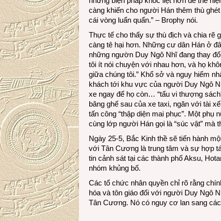
những biện pháp khốc liệt hơn để thể hi
càng khiến cho người Hán thêm thù ghét
cái vòng luẩn quẩn.” – Brophy nói.
Thực tế cho thấy sự thù địch và chia r
càng tê hại hơn. Những cư dân Hán ở đâ
những ngườn Duy Ngô Nhĩ đang thay đổi.
tôi ít nói chuyện với nhau hơn, và họ khô
giữa chúng tôi.” Khổ sở và nguy hiểm nhấ
khách tới khu vực của người Duy Ngô Nhĩ
xe ngay để họ còn… “tẩu vi thượng sách”
băng ghế sau của xe taxi, ngăn với tài 
tấn công “thập diện mai phục”. Một phụ 
cùng lớp người Hán gọi là “súc vật” mà 
Ngày 25-5, Bắc Kinh thề sẽ tiến hành mộ
với Tân Cương là trung tâm và sự hợp tá
tin cảnh sát tại các thành phố Aksu, Ho
nhóm khủng bố.
Các tổ chức nhân quyền chỉ rõ rằng chính
hóa và tôn giáo đối với người Duy Ngô N
Tân Cương. Nó có nguy cơ lan sang các 