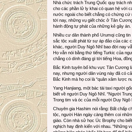
Nhà chức trách Trung Quốc quy trách nh
cho các phần lử ly khai có quan hệ với 
nước ngoài cho biết chẳng có chứng cứ n
tới nay, những vụ giết chóc ở Tân Cươn
hành động tự phát của những kẻ gây án.
Nhiều cư dân thành phố Urumqi cũng tin 
sắc tộc xuất phát từ sự áp đảo của các 
khác, người Duy Ngô Nhĩ bao đời nay vẫ
Họ vẫn nói bằng thứ tiếng Turkic của ng
chẳng có dính đáng gì tới tiếng Hoa, đồn
Bắc Kinh tuyên bố khu vực Tân Cương l
nay, nhưng người dân vùng này đã có cả 
Bắc Kinh mà họ coi là “quân xâm lược n
Yang Hanjiang, một bác tài taxi người gố
biết về người Duy Ngô Nhĩ. “Người Trun
Trong tim và óc của mỗi người Duy Ngô N
Chuyên gia Hashim nói rằng: Bất chấp c
tộc, người Hán ngày càng thêm coi nhữn
giáo. Còn nhà sử học Úc Brophy cho biết 
nghịch hay định kiến với nhau. “Những v