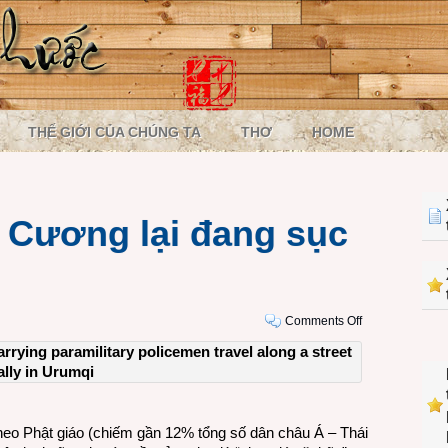
THẾ GIỚI CỦA CHÚNG TA
THƠ
HOME
n Cương lại đang sục
on
Comments Off
Lò
bát
quái
Tân
Cương
heo Phật giáo (chiếm gần 12% tổng số dân châu Á – Thái
lại