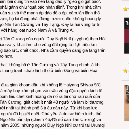
n loại cũng tin vào nền tảng đạo lý “gieo gió gặt bão”.
đang
phải gánh chịu “quả báo nhãn tiền”. Trong khi nhà cầm
sục
uân sự và thế mạnh áp đảo để o ép, xâm lấn lãnh thổ
sôi
 vực, họ lại đang phải đứng trước cuộc khủng hoảng ly
ô Nhĩ Tân Cương và Tây Tạng. Đây là hai vùng tự trị
p với hàng loạt nước Nam Á và Trung Á.
 trị Tân Cương của người Duy Ngô Nhĩ (Uyghur) theo Hồi
áo và ly khai làm cho vùng đất rộng tới 1,6 triệu km
ng bạo lực, chết chóc. Nhà cầm quyền càng gia tăng trấn
ạo hơn.
khai, khủng bố ở Tân Cương và Tây Tạng chính là khi
eo thang tranh chấp lãnh thổ ở biển Đông và biển Hoa
h đưa giàn khoan dầu khí khổng lồ Haiyang Shiyou 981
và máy bay xâm phạm vào sâu vùng đặc quyền kinh tế
om liều chết kinh hoàng đã nổ ra tại chợ rau quả của
 Tân Cương, giết chết ít nhất 43 người và làm bị thương
i nhất tại thành phố 3 triệu dân này. Từ khi bạo lực
người đã bị giết chết. Chủ yếu là do sự hiềm kích, thù
uy Ngô Nhĩ bản địa (chiếm 46,4% số dân Tân Cương) và
 năm 2009, những người Duy Ngô Nhĩ cư trú tại Urumqi