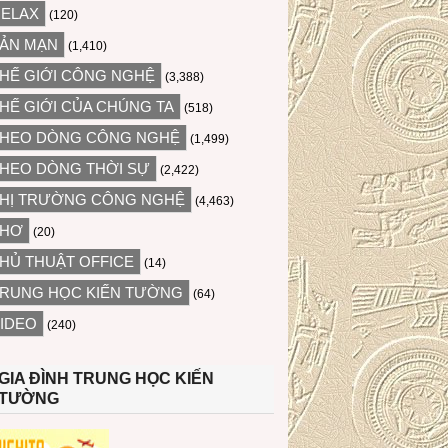
ELAX
(120)
ẢN MẠN
(1,410)
HẾ GIỚI CÔNG NGHỆ
(3,388)
HẾ GIỚI CỦA CHÚNG TA
(518)
HEO DÒNG CÔNG NGHỆ
(1,499)
HEO DÒNG THỜI SỰ
(2,422)
HỊ TRƯỜNG CÔNG NGHỆ
(4,463)
THƠ
(20)
HỦ THUẬT OFFICE
(14)
RUNG HỌC KIẾN TƯỜNG
(64)
IDEO
(240)
GIA ĐÌNH TRUNG HỌC KIẾN
TƯỜNG