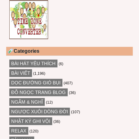
Categories
BÀI HÁT YÊU THÍCH
(6)
BÀI VIẾT
(1,196)
DỌC ĐƯỜNG GIÓ BỤI
(407)
ĐỖ NGỌC TRANG BLOG
(36)
NGẪM & NGHĨ
(12)
NGƯỢC XUÔI DÒNG ĐỜI
(107)
NHẬT KÝ GHI VỘI
(36)
RELAX
(120)