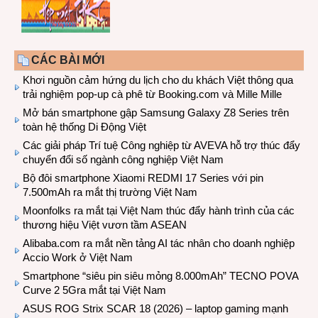
CÁC BÀI MỚI
Khơi nguồn cảm hứng du lịch cho du khách Việt thông qua
trải nghiệm pop-up cà phê từ Booking.com và Mille Mille
Mở bán smartphone gập Samsung Galaxy Z8 Series trên
toàn hệ thống Di Động Việt
Các giải pháp Trí tuệ Công nghiệp từ AVEVA hỗ trợ thúc đẩy
chuyển đổi số ngành công nghiệp Việt Nam
Bộ đôi smartphone Xiaomi REDMI 17 Series với pin
7.500mAh ra mắt thị trường Việt Nam
Moonfolks ra mắt tại Việt Nam thúc đẩy hành trình của các
thương hiệu Việt vươn tầm ASEAN
Alibaba.com ra mắt nền tảng AI tác nhân cho doanh nghiệp
Accio Work ở Việt Nam
Smartphone “siêu pin siêu mỏng 8.000mAh” TECNO POVA
Curve 2 5Gra mắt tại Việt Nam
ASUS ROG Strix SCAR 18 (2026) – laptop gaming mạnh