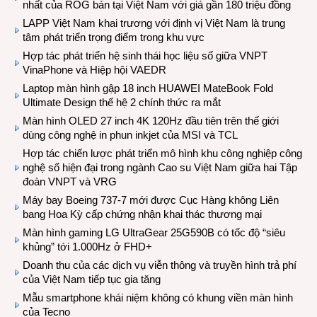
nhất của ROG bán tại Việt Nam với giá gần 180 triệu đồng
LAPP Việt Nam khai trương với định vị Việt Nam là trung
tâm phát triển trọng điểm trong khu vực
Hợp tác phát triển hệ sinh thái học liệu số giữa VNPT
VinaPhone và Hiệp hội VAEDR
Laptop màn hình gập 18 inch HUAWEI MateBook Fold
Ultimate Design thế hệ 2 chính thức ra mắt
Màn hình OLED 27 inch 4K 120Hz đầu tiên trên thế giới
dùng công nghệ in phun inkjet của MSI và TCL
Hợp tác chiến lược phát triển mô hình khu công nghiệp công
nghệ số hiện đại trong ngành Cao su Việt Nam giữa hai Tập
đoàn VNPT và VRG
Máy bay Boeing 737-7 mới được Cục Hàng không Liên
bang Hoa Kỳ cấp chứng nhận khai thác thương mại
Màn hình gaming LG UltraGear 25G590B có tốc độ “siêu
khủng” tới 1.000Hz ở FHD+
Doanh thu của các dịch vụ viễn thông và truyền hình trả phí
của Việt Nam tiếp tục gia tăng
Mẫu smartphone khái niệm không có khung viền màn hình
của Tecno