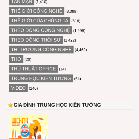
TẢN MẠN
(1,410)
THẾ GIỚI CÔNG NGHỆ
(3,388)
THẾ GIỚI CỦA CHÚNG TA
(518)
THEO DÒNG CÔNG NGHỆ
(1,499)
THEO DÒNG THỜI SỰ
(2,422)
THỊ TRƯỜNG CÔNG NGHỆ
(4,463)
THƠ
(20)
THỦ THUẬT OFFICE
(14)
TRUNG HỌC KIẾN TƯỜNG
(64)
VIDEO
(240)
GIA ĐÌNH TRUNG HỌC KIẾN TƯỜNG