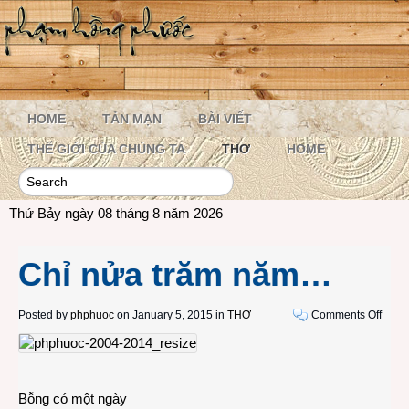
HOME
TẢN MẠN
BÀI VIẾT
THẾ GIỚI CỦA CHÚNG TA
THƠ
HOME
Thứ Bảy ngày 08 tháng 8 năm 2026
Chỉ nửa trăm năm…
on
Posted by
phphuoc
on January 5, 2015 in
THƠ
Comments Off
Chỉ
nửa
trăm
năm
Bỗng có một ngày