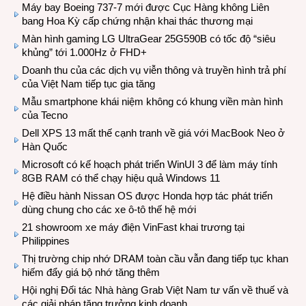
Máy bay Boeing 737-7 mới được Cục Hàng không Liên
bang Hoa Kỳ cấp chứng nhận khai thác thương mại
Màn hình gaming LG UltraGear 25G590B có tốc độ “siêu
khủng” tới 1.000Hz ở FHD+
Doanh thu của các dịch vụ viễn thông và truyền hình trả phí
của Việt Nam tiếp tục gia tăng
Mẫu smartphone khái niệm không có khung viền màn hình
của Tecno
Dell XPS 13 mất thế cạnh tranh về giá với MacBook Neo ở
Hàn Quốc
Microsoft có kế hoạch phát triển WinUI 3 để làm máy tính
8GB RAM có thể chạy hiệu quả Windows 11
Hệ điều hành Nissan OS được Honda hợp tác phát triển
dùng chung cho các xe ô-tô thế hệ mới
21 showroom xe máy điện VinFast khai trương tại
Philippines
Thị trường chip nhớ DRAM toàn cầu vẫn đang tiếp tục khan
hiếm đẩy giá bộ nhớ tăng thêm
Hội nghị Đối tác Nhà hàng Grab Việt Nam tư vấn về thuế và
các giải pháp tăng trưởng kinh doanh