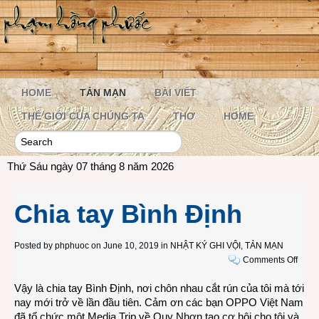
HOME
TẢN MẠN
BÀI VIẾT
THẾ GIỚI CỦA CHÚNG TA
THƠ
HOME
Thứ Sáu ngày 07 tháng 8 năm 2026
Chia tay Bình Định
Posted by
phphuoc
on June 10, 2019 in
NHẬT KÝ GHI VỘI
,
TẢN MẠN
on
Comments Off
Chia
Vậy là chia tay Bình Định, nơi chôn nhau cắt rún của tôi mà tới
tay
nay mới trở về lần đầu tiên. Cảm ơn các bạn OPPO Việt Nam
Bình
đã tổ chức một Media Trip về Quy Nhơn tạo cơ hội cho tôi và
Định