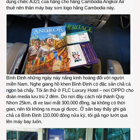
dụng chiếc A321 của hãng cho hãng Cambodia Angkor Air
thuê nên thân máy bay sơn logo hãng Cambodia này.
Bình Định những ngày này nắng kinh hoàng đối với người
miền Nam. Nghe giang hồ khen Bình Định có đặc sản chả cá
ngon bá chấy. Tôi ăn thử ở FLC Luxury Hotel – nơi OPPO cho
đoàn media lưu trú 2 đêm. Do nơi đây cách nội thành Quy
Nhơn 25km, đi xe taxi mất 300.000 đồng, lại không có thời
gian, nên tôi không ra mua gì được. Ở sân bay thấy ghi giá
chả cá Bình Định 110.000 đông nửa ký, tôi giả ngơ lướt qua
lên máy bay luôn.