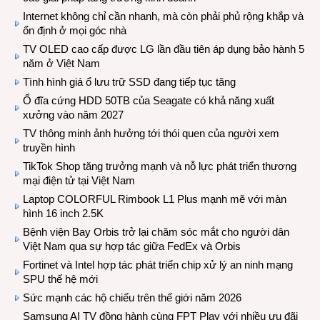
Internet không chỉ cần nhanh, mà còn phải phủ rộng khắp và
ổn định ở mọi góc nhà
TV OLED cao cấp được LG lần đầu tiên áp dụng bảo hành 5
năm ở Việt Nam
Tình hình giá ổ lưu trữ SSD đang tiếp tục tăng
Ổ đĩa cứng HDD 50TB của Seagate có khả năng xuất
xưởng vào năm 2027
TV thông minh ảnh hưởng tới thói quen của người xem
truyền hình
TikTok Shop tăng trưởng mạnh và nỗ lực phát triển thương
mại điện tử tại Việt Nam
Laptop COLORFUL Rimbook L1 Plus mạnh mẽ với màn
hình 16 inch 2.5K
Bệnh viện Bay Orbis trở lại chăm sóc mắt cho người dân
Việt Nam qua sự hợp tác giữa FedEx và Orbis
Fortinet và Intel hợp tác phát triển chip xử lý an ninh mạng
SPU thế hệ mới
Sức mạnh các hộ chiếu trên thế giới năm 2026
Samsung AI TV đồng hành cùng FPT Play với nhiều ưu đãi