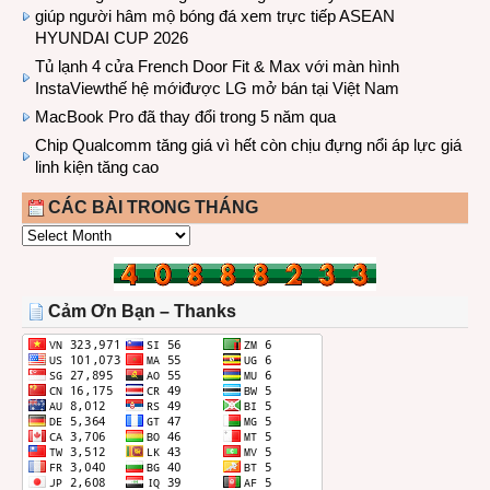
giúp người hâm mộ bóng đá xem trực tiếp ASEAN
HYUNDAI CUP 2026
Tủ lạnh 4 cửa French Door Fit & Max với màn hình
InstaViewthế hệ mớiđược LG mở bán tại Việt Nam
MacBook Pro đã thay đổi trong 5 năm qua
Chip Qualcomm tăng giá vì hết còn chịu đựng nổi áp lực giá
linh kiện tăng cao
CÁC BÀI TRONG THÁNG
CÁC
BÀI
TRONG
THÁNG
Cảm Ơn Bạn – Thanks