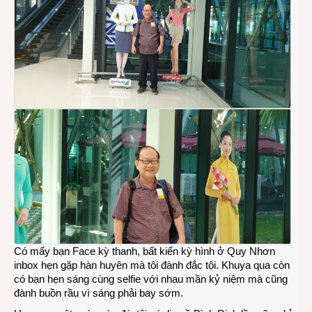
Có mấy bạn Face kỳ thanh, bất kiến kỳ hình ở Quy Nhơn
inbox hẹn gặp hàn huyên mà tôi đành đắc tội. Khuya qua còn
có bạn hẹn sáng cùng selfie với nhau mần kỷ niệm mà cũng
đành buồn rầu vì sáng phải bay sớm.