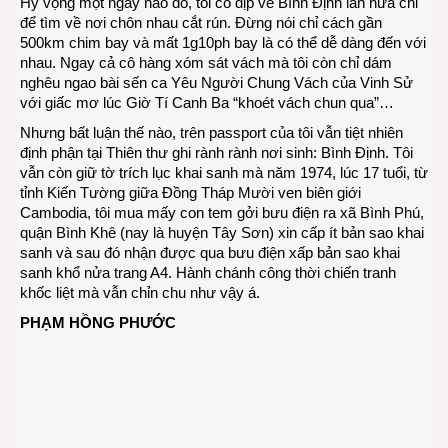
Hy vọng một ngày nào đó, tôi có dịp về Bình Định lần nữa chỉ
để tìm về nơi chôn nhau cắt rún. Đừng nói chỉ cách gần
500km chim bay và mất 1g10ph bay là có thể dễ dàng đến với
nhau. Ngay cả cô hàng xóm sát vách mà tôi còn chỉ dám
nghêu ngao bài sến ca Yêu Người Chung Vách của Vinh Sử
với giấc mơ lúc Giờ Tí Canh Ba “khoét vách chun qua”…
Nhưng bất luận thế nào, trên passport của tôi vẫn tiệt nhiên
định phận tại Thiên thư ghi rành rành nơi sinh: Bình Định. Tôi
vẫn còn giữ tờ trích lục khai sanh mà năm 1974, lúc 17 tuổi, từ
tỉnh Kiến Tường giữa Đồng Tháp Mười ven biên giới
Cambodia, tôi mua mấy con tem gởi bưu điện ra xã Bình Phú,
quận Bình Khê (nay là huyện Tây Sơn) xin cấp ít bản sao khai
sanh và sau đó nhận được qua bưu điện xấp bản sao khai
sanh khổ nửa trang A4. Hành chánh công thời chiến tranh
khốc liệt mà vẫn chỉn chu như vậy á.
PHẠM HỒNG PHƯỚC