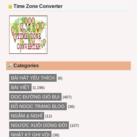
Time Zone Converter
Categories
BÀI HÁT YÊU THÍCH
(6)
BÀI VIẾT
(1,196)
DỌC ĐƯỜNG GIÓ BỤI
(407)
ĐỖ NGỌC TRANG BLOG
(36)
NGẪM & NGHĨ
(12)
NGƯỢC XUÔI DÒNG ĐỜI
(107)
NHẬT KÝ GHI VỘI
(36)