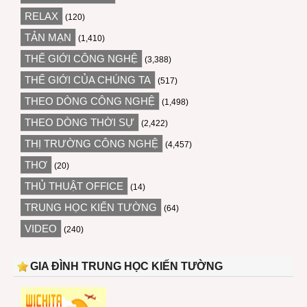
RELAX
(120)
TẢN MẠN
(1,410)
THẾ GIỚI CÔNG NGHỆ
(3,388)
THẾ GIỚI CỦA CHÚNG TA
(517)
THEO DÒNG CÔNG NGHỆ
(1,498)
THEO DÒNG THỜI SỰ
(2,422)
THỊ TRƯỜNG CÔNG NGHỆ
(4,457)
THƠ
(20)
THỦ THUẬT OFFICE
(14)
TRUNG HỌC KIẾN TƯỜNG
(64)
VIDEO
(240)
GIA ĐÌNH TRUNG HỌC KIẾN TƯỜNG