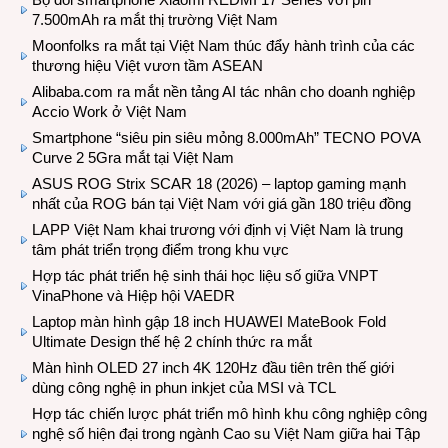
7.500mAh ra mắt thị trường Việt Nam
Moonfolks ra mắt tại Việt Nam thúc đẩy hành trình của các
thương hiệu Việt vươn tầm ASEAN
Alibaba.com ra mắt nền tảng AI tác nhân cho doanh nghiệp
Accio Work ở Việt Nam
Smartphone “siêu pin siêu mỏng 8.000mAh” TECNO POVA
Curve 2 5Gra mắt tại Việt Nam
ASUS ROG Strix SCAR 18 (2026) – laptop gaming mạnh
nhất của ROG bán tại Việt Nam với giá gần 180 triệu đồng
LAPP Việt Nam khai trương với định vị Việt Nam là trung
tâm phát triển trọng điểm trong khu vực
Hợp tác phát triển hệ sinh thái học liệu số giữa VNPT
VinaPhone và Hiệp hội VAEDR
Laptop màn hình gập 18 inch HUAWEI MateBook Fold
Ultimate Design thế hệ 2 chính thức ra mắt
Màn hình OLED 27 inch 4K 120Hz đầu tiên trên thế giới
dùng công nghệ in phun inkjet của MSI và TCL
Hợp tác chiến lược phát triển mô hình khu công nghiệp công
nghệ số hiện đại trong ngành Cao su Việt Nam giữa hai Tập