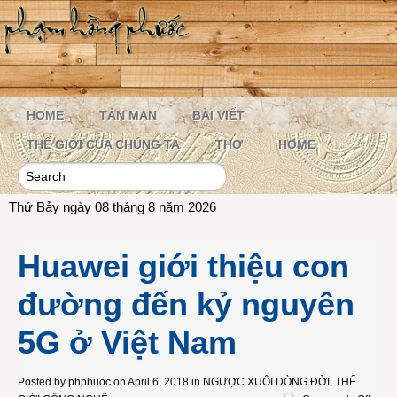
HOME
TẢN MẠN
BÀI VIẾT
THẾ GIỚI CỦA CHÚNG TA
THƠ
HOME
Thứ Bảy ngày 08 tháng 8 năm 2026
Huawei giới thiệu con
đường đến kỷ nguyên
5G ở Việt Nam
Posted by
phphuoc
on April 6, 2018 in
NGƯỢC XUÔI DÒNG ĐỜI
,
THẾ