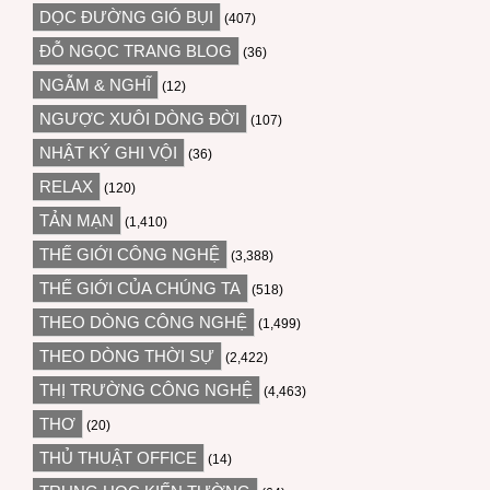
DỌC ĐƯỜNG GIÓ BỤI
(407)
ĐỖ NGỌC TRANG BLOG
(36)
NGẪM & NGHĨ
(12)
NGƯỢC XUÔI DÒNG ĐỜI
(107)
NHẬT KÝ GHI VỘI
(36)
RELAX
(120)
TẢN MẠN
(1,410)
THẾ GIỚI CÔNG NGHỆ
(3,388)
THẾ GIỚI CỦA CHÚNG TA
(518)
THEO DÒNG CÔNG NGHỆ
(1,499)
THEO DÒNG THỜI SỰ
(2,422)
THỊ TRƯỜNG CÔNG NGHỆ
(4,463)
THƠ
(20)
THỦ THUẬT OFFICE
(14)