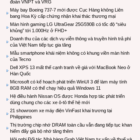
đoàn VNPT và VRG
Máy bay Boeing 737-7 mới được Cục Hàng không Liên
bang Hoa Kỳ cấp chứng nhận khai thác thương mại
Màn hình gaming LG UltraGear 25G590B có tốc độ “siêu
khủng” tới 1.000Hz ở FHD+
Doanh thu của các dịch vụ viễn thông và truyền hình trả phí
của Việt Nam tiếp tục gia tăng
Mẫu smartphone khái niệm không có khung viền màn hình
của Tecno
Dell XPS 13 mất thế cạnh tranh về giá với MacBook Neo ở
Hàn Quốc
Microsoft có kế hoạch phát triển WinUI 3 để làm máy tính
8GB RAM có thể chạy hiệu quả Windows 11
Hệ điều hành Nissan OS được Honda hợp tác phát triển
dùng chung cho các xe ô-tô thế hệ mới
21 showroom xe máy điện VinFast khai trương tại
Philippines
Thị trường chip nhớ DRAM toàn cầu vẫn đang tiếp tục khan
hiếm đẩy giá bộ nhớ tăng thêm
Hội nghị Đối tác Nhà hàng Grab Việt Nam tư vấn về thuế và