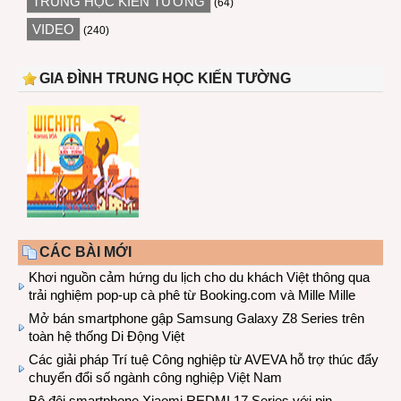
TRUNG HỌC KIẾN TƯỜNG
(64)
VIDEO
(240)
GIA ĐÌNH TRUNG HỌC KIẾN TƯỜNG
CÁC BÀI MỚI
Khơi nguồn cảm hứng du lịch cho du khách Việt thông qua
trải nghiệm pop-up cà phê từ Booking.com và Mille Mille
Mở bán smartphone gập Samsung Galaxy Z8 Series trên
toàn hệ thống Di Động Việt
Các giải pháp Trí tuệ Công nghiệp từ AVEVA hỗ trợ thúc đẩy
chuyển đổi số ngành công nghiệp Việt Nam
Bộ đôi smartphone Xiaomi REDMI 17 Series với pin