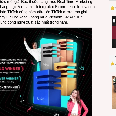
ử), một giải Bạc thuộc hạng mục Real Time Marketing
TikTok
ồng hạng mục Vietnam – Intergrated Ecommerce Innovation
mang
hân TikTok cũng năm đầu tiên TikTok được trao giải
lại
pany Of The Year” (hạng mục Vietnam SMARTIES
3
dụng công nghệ xuất sắc nhất trong năm.
giải
thưởng
MMA
SMARTIES
Việt
Nam
2023
cho
1
nhãn
hàng