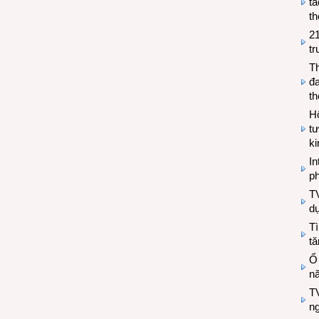
tá
th
2
tr
T
đa
t
Hộ
tư
k
In
ph
T
d
Tì
tă
Ổ
n
TV
n