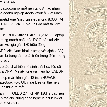
ầm ASEAN
ibaba.com ra mắt nền tảng AI tác nhân
ho doanh nghiệp Accio Work ở Việt Nam
martphone “siêu pin siêu mỏng 8.000mAh”
ECNO POVA Curve 2 5Gra mắt tại Việt
am
SUS ROG Strix SCAR 18 (2026) – laptop
aming mạnh nhất của ROG bán tại Việt
m với giá gần 180 triệu đồng
PP Việt Nam khai trương với định vị Việt
m là trung tâm phát triển trọng điểm trong
hu vực
p tác phát triển hệ sinh thái học liệu số
iữa VNPT VinaPhone và Hiệp hội VAEDR
aptop màn hình gập 18 inch HUAWEI
teBook Fold Ultimate Design thế hệ 2
ính thức ra mắt
àn hình OLED 27 inch 4K 120Hz đầu tiên
ên thế giới dùng công nghệ in phun inkjet
ủa MSI và TCL