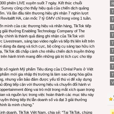
 300 phiên LIVE xuyên suốt 7 ngày. Kết thúc chuỗi
R
t Survey cũng cho thấy hiệu quả của chiến dịch quảng
T
ểm. Và lần đầu tiên thương hiệu ghi nhận 7 nghìn lượt
Revitalift HA, cán mốc 7 tỷ GMV chỉ trong vòng 1 tuần.
T
ển mình của các thương hiệu và nhãn hàng, TikTok tiếp
T
g giải thưởng Enabling Technology Company of The
T
hính là thành quả đáng ghi nhận của TikTok với
Livestream, sáng tạo video ngắn và tiếp thị liên kết trên
T
 dùng đa dạng và tích cực, bộ công cụ sáng tạo hữu ích
T
ạ, TikTok đã chắp cánh cho nhiều chiến dịch truyền thông
rên hành trình mang đến những giá trị tích cực cho tệp
T
ật số ngành Mỹ phẩm Tiêu dùng của L’Oréal Paris ở Việt
phẩm mới gia nhập thị trường là làm sao dung hòa giữa
T
ăng, nhưng vẫn bảo đảm được yếu tố thú vị để xây dựng
V
hủ động tiếp cận với thương hiệu và chuyển đổi hành vi
pertainment đóng vai trò một trong mắt xích quan trọng
 gian và nguồn lực trong việc hoàn thành các mục tiêu này
uyền thông tiếp thị lẫn doanh số và đạt 3 giải thưởng
ính là minh chứng.”
h doanh, TikTok Việt Nam, chia sẻ: “Tại TikTok, chúng