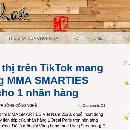
THẾ GIỚI CỦA CHÚNG TA
THƠ
HOME
 thị trên TikTok mang
ởng MMA SMARTIES
cho 1 nhãn hàng
on
 TRƯỜNG CÔNG NGHỆ
Comments Off
Livestream
p thị
MMA SMARTIES Việt Nam 2023
, chuỗi hoạt động
tiếp
 liên tiếp của nhãn hàng L’Oréal Paris trên nền tảng
thị
hưởng. Đó là một giải Vàng hạng mục Live (Streaming) E-
trên