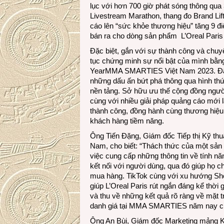
lục với hơn 700 giờ phát sóng thông qua
Livestream Marathon, thang đo Brand Lif
cáo lên “sức khỏe thương hiệu” tăng 9 đi
bán ra cho dòng sản phẩm L’Oreal Paris 
Đặc biệt, gắn với sự thành công và chuy
tục chứng minh sự nổi bật của mình bằn
YearMMA SMARTIES Việt Nam 2023. Đây c
những dấu ấn bứt phá thông qua hình thức 
nền tảng. Sở hữu ưu thế cộng đồng người
cùng với nhiều giải pháp quảng cáo mới l
thành công, đồng hành cùng thương hiệu t
khách hàng tiềm năng.
Ông Tiến Đặng, Giám đốc Tiếp thị Kỹ thu
Nam, cho biết: “Thách thức của một sản 
việc cung cấp những thông tin về tính n
kết nối với người dùng, qua đó giúp họ c
mua hàng. TikTok cùng với xu hướng Shop
giúp L’Oreal Paris rút ngắn đáng kể thời
và thu về những kết quả rõ ràng về mặt tr
danh giá tại MMA SMARTIES năm nay ch
Ông An Bùi, Giám đốc Marketing mảng Kin