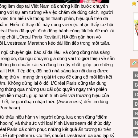
đồng làm đẹp tại Việt Nam đã chứng kiến bước chuyển
ùng với sự am tường về việc chăm da đúng cách, người
việc tìm hiểu về thông tin thành phần, hiệu quả trên da
ẩm. Hiểu rõ thay đổi này cùng với việc nhận thấy cơ hội
réal Paris đã quyết định đồng hành cùng TikTok để mở lối
 chất L’Oreal Paris Revitalift HA đến gần hơn với
i Livestream Marathon kéo dài liên tiếp trong một tuần.
 ngũ chuyên gia, bác sĩ da liễu, và cộng đồng nhà sáng
Trong đó, đội ngũ chuyên gia đóng vai trò giới thiệu về sản
hông tin chuẩn xác và đáng tin cậy nhất, giúp tạo những
alift HA. Tiếp đến, đội ngũ nhà sáng tạo nội dung được
B
ng thú vị, mang tính giải trí cao để củng cố mối liên kết
m. Không dừng lại ở đó, L’Oréal Paris cũng tận dụng
B
ng thông qua những ưu đãi độc quyền ngay trên phiên
D
iệm liền mạch, giúp hành trình đến với thương hiệu của
 hết, từ giai đoạn nhận thức (Awareness) đến tin dùng
Đ
(Purchase).
N
 từ thấu hiểu hành vi người dùng, lựa chọn đúng “điểm
point) và thử sức với loại hình Livestream để thúc đẩy
N
éal Paris đã chinh phục những kết quả ấn tượng từ trên
N
 tế (off-platform). Cụ thể, chuỗi Livestream đã xác lập kỷ