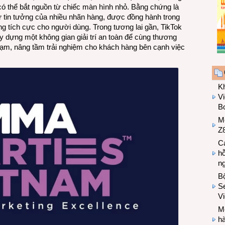
u có thể bắt nguồn từ chiếc màn hình nhỏ. Bằng chứng là
tin tưởng của nhiều nhãn hàng, được đồng hành trong
 tích cực cho người dùng. Trong tương lai gần, TikTok
ây dựng một không gian giải trí an toàn để cùng thương
chạm, nâng tầm trải nghiệm cho khách hàng bên cạnh việc
K
Vi
Bo
M
Z8
Cá
hỗ
n
B
Se
V
Mo
hà