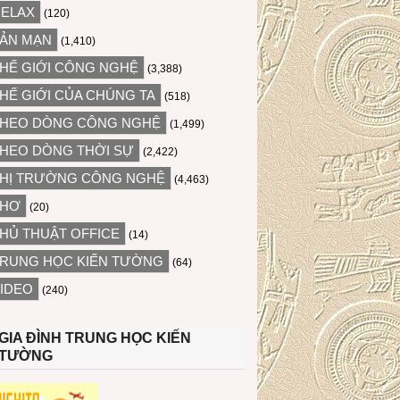
ELAX
(120)
ẢN MẠN
(1,410)
HẾ GIỚI CÔNG NGHỆ
(3,388)
HẾ GIỚI CỦA CHÚNG TA
(518)
HEO DÒNG CÔNG NGHỆ
(1,499)
HEO DÒNG THỜI SỰ
(2,422)
HỊ TRƯỜNG CÔNG NGHỆ
(4,463)
THƠ
(20)
HỦ THUẬT OFFICE
(14)
RUNG HỌC KIẾN TƯỜNG
(64)
IDEO
(240)
GIA ĐÌNH TRUNG HỌC KIẾN
TƯỜNG