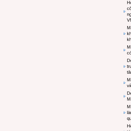
Hợ
cô
n
V
M
k
kh
M
có
Do
tr
tă
M
v
De
M
Mi
l
q
H