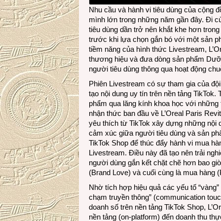
Nhu cầu và hành vi tiêu dùng của cộng 
mình lớn trong những năm gần đây. Đi c
tiêu dùng dần trở nên khắt khe hơn trong 
trước khi lựa chọn gắn bó với một sản ph
tiềm năng của hình thức Livestream, L’O
thương hiệu và đưa dòng sản phẩm Dưỡng
người tiêu dùng thông qua hoạt động chuỗ
Phiên Livestream có sự tham gia của đội
tạo nội dung uy tín trên nền tảng TikTok. 
phẩm qua lăng kính khoa học với những t
nhận thức ban đầu về L’Oreal Paris Revit
yêu thích từ TikTok xây dựng những nội du
cảm xúc giữa người tiêu dùng và sản phẩ
TikTok Shop để thúc đẩy hành vi mua hà
Livestream. Điều này đã tạo nên trải ngh
người dùng gắn kết chặt chẽ hơn bao giờ
(Brand Love) và cuối cùng là mua hàng 
Nhờ tích hợp hiệu quả các yếu tố “vàng”
chạm truyền thông” (communication touch
doanh số trên nền tảng TikTok Shop, L’Or
nền tảng (on-platform) đến doanh thu thực