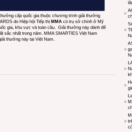
t
Al
ưởng cấp quốc gia thuộc chương trình giải thưởng
c
ARDS do Hiệp hội Tiếp thị
MMA
có trụ sở chính ở Mỹ
S
uốc gia, khu vực và toàn cầu. Giải thưởng này dành để
T
ị xuất sắc nhất trong năm. MMA SMARTIES Việt Nam
N
ải thưởng này tại Việt Nam.
A
g
Na
LA
Na
k
Hợ
g
L
Ma
ch
M
tr
c