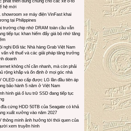
c phát triển dùng chung cho các xe ô-tô
ế hệ mới
1 showroom xe máy điện VinFast khai
ương tại Philippines
hị trường chip nhớ DRAM toàn cầu vẫn
ng tiếp tục khan hiếm đẩy giá bộ nhớ tăng
hêm
i nghị Đối tác Nhà hàng Grab Việt Nam
 vấn về thuế và các giải pháp tăng trưởng
inh doanh
ternet không chỉ cần nhanh, mà còn phải
ủ rộng khắp và ổn định ở mọi góc nhà
V OLED cao cấp được LG lần đầu tiên áp
ụng bảo hành 5 năm ở Việt Nam
nh hình giá ổ lưu trữ SSD đang tiếp tục
ng
 đĩa cứng HDD 50TB của Seagate có khả
ăng xuất xưởng vào năm 2027
 thông minh ảnh hưởng tới thói quen của
gười xem truyền hình