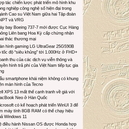
p tác chiến lược phát triển mô hình khu
ng nghiệp công nghệ số hiện đại trong
gành Cao su Việt Nam giữa hai Tập đoàn
NPT và VRG
áy bay Boeing 737-7 mới được Cục Hàng
hông Liên bang Hoa Kỳ cấp chứng nhận
ai thác thương mại
àn hình gaming LG UltraGear 25G590B
 tốc độ “siêu khủng” tới 1.000Hz ở FHD+
anh thu của các dịch vụ viễn thông và
uyền hình trả phí của Việt Nam tiếp tục gia
ng
ẫu smartphone khái niệm không có khung
iền màn hình của Tecno
ll XPS 13 mất thế cạnh tranh về giá với
acBook Neo ở Hàn Quốc
crosoft có kế hoạch phát triển WinUI 3 để
àm máy tính 8GB RAM có thể chạy hiệu
uả Windows 11
ệ điều hành Nissan OS được Honda hợp