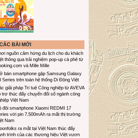
CÁC BÀI MỚI
hơi nguồn cảm hứng du lịch cho du khách
ệt thông qua trải nghiệm pop-up cà phê từ
oking.com và Mille Mille
ở bán smartphone gập Samsung Galaxy
 Series trên toàn hệ thống Di Động Việt
c giải pháp Trí tuệ Công nghiệp từ AVEVA
 trợ thúc đẩy chuyển đổi số ngành công
ghiệp Việt Nam
ộ đôi smartphone Xiaomi REDMI 17
ries với pin 7.500mAh ra mắt thị trường
iệt Nam
onfolks ra mắt tại Việt Nam thúc đẩy
nh trình của các thương hiệu Việt vươn