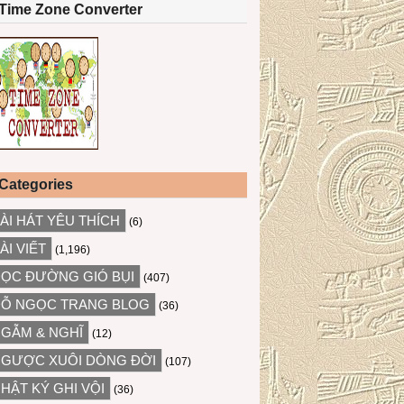
Time Zone Converter
Categories
ÀI HÁT YÊU THÍCH
(6)
ÀI VIẾT
(1,196)
ỌC ĐƯỜNG GIÓ BỤI
(407)
Ỗ NGỌC TRANG BLOG
(36)
GẪM & NGHĨ
(12)
GƯỢC XUÔI DÒNG ĐỜI
(107)
HẬT KÝ GHI VỘI
(36)