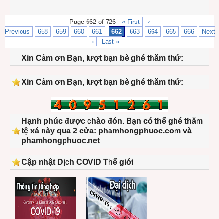
Page 662 of 726
« First
‹
Previous
658
659
660
661
662
663
664
665
666
Next
›
Last »
Xin Cảm ơn Bạn, lượt bạn bè ghé thăm thứ:
Xin Cảm ơn Bạn, lượt bạn bè ghé thăm thứ:
Hạnh phúc được chào đón. Bạn có thể ghé thăm
tệ xá này qua 2 cửa: phamhongphuoc.com và
phamhongphuoc.net
Cập nhật Dịch COVID Thế giới