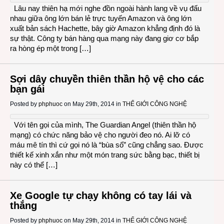
Lâu nay thiên hạ mới nghe đồn ngoài hành lang về vụ đấu
nhau giữa ông lớn bán lẻ trực tuyến Amazon và ông lớn
xuất bản sách Hachette, bây giờ Amazon khẳng định đó là
sự thật. Công ty bán hàng qua mạng này đang giơ cơ bắp
ra hòng ép một trong […]
Sợi dây chuyền thiên thần hộ vệ cho các
bạn gái
Posted by
phphuoc
on May 29th, 2014 in
THẾ GIỚI CÔNG NGHỆ
Với tên gọi của mình, The Guardian Angel (thiên thần hộ
mạng) có chức năng bảo vệ cho người đeo nó. Ai lỡ có
máu mê tín thì cứ gọi nó là “bùa số” cũng chẳng sao. Được
thiết kế xinh xắn như một món trang sức bằng bạc, thiết bị
này có thể […]
Xe Google tự chạy không có tay lái và
thắng
Posted by
phphuoc
on May 29th, 2014 in
THẾ GIỚI CÔNG NGHỆ