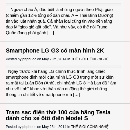
Người châu Á, đặc biệt là những người theo Phật giáo
(chiếm gần 12% tổng số dân châu Á – Thái Bình Dương)
tin vào luật nhân quả. Cả nhân loại cũng tin vào nền tảng
đạo lý “gieo gió gặt bão”. Và như vậy, có thể nói Trung
Quốc đang phải gánh […]
Smartphone LG G3 có màn hình 2K
Posted by
phphuoc
on May 28th, 2014 in
THẾ GIỚI CÔNG NGHỆ
Ngay trước khi hãng LG chính thức trình làng chiếc
smartphone đỉnh mới của mình LG G3 trong một sự kiện
ra mắt tại Luân Đôn (Anh), chi nhánh LG ở Hà Lan đã “làm
như vô tình” khoe với thần dân di động thế giới những
thông tin chi tiết về smartphone mà […]
Trạm sạc điện thứ 100 của hãng Tesla
dành cho xe ôtô điện Model S
Posted by
phphuoc
on May 28th, 2014 in
THẾ GIỚI CÔNG NGHỆ