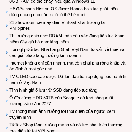
8GB RAM có thể chạy hiệu quả Windows 11
Hệ điều hành Nissan OS được Honda hợp tác phát triển
dùng chung cho các xe ô-tô thế hệ mới
21 showroom xe máy điện VinFast khai trương tại
Philippines
Thị trường chip nhớ DRAM toàn cầu vẫn đang tiếp tục khan
hiếm đẩy giá bộ nhớ tăng thêm
Hội nghị Đối tác Nhà hàng Grab Việt Nam tư vấn về thuế và
các giải pháp tăng trưởng kinh doanh
Internet không chỉ cần nhanh, mà còn phải phủ rộng khắp và
ổn định ở mọi góc nhà
TV OLED cao cấp được LG lần đầu tiên áp dụng bảo hành 5
năm ở Việt Nam
Tình hình giá ổ lưu trữ SSD đang tiếp tục tăng
Ổ đĩa cứng HDD 50TB của Seagate có khả năng xuất
xưởng vào năm 2027
TV thông minh ảnh hưởng tới thói quen của người xem
truyền hình
TikTok Shop tăng trưởng mạnh và nỗ lực phát triển thương
mại điện tử tại Việt Nam