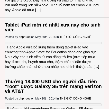
với giá 3 tỷ USD. Đây là thương vụ thâu tóm hãng khác
lớn nhất trong lịch sử Apple. Từ cuối năm tài chính 2013 tới
nay, Apple đã mua […]
Tablet iPad mới rẻ nhất xưa nay cho sinh
viên
Posted by
phphuoc
on May 30th, 2014 in
THẾ GIỚI CÔNG NGHỆ
Hãng Apple vừa bổ sung thêm dòng tablet iPad vào
chương trình Apple Store for Education dành cho giáo dục.
Như vậy các sinh viên từ cao đẳng trở lên (trực tiếp mua
hay được phụ huynh mua cho, thậm chí chỉ cần được
trường chấp nhận chứ chưa nhập học chính thức), các […]
Thưởng 18.000 USD cho người đầu tiên
“root” được Galaxy S5 trên mạng Verizon
và AT&T
Posted by
phphuoc
on May 30th, 2014 in
THẾ GIỚI CÔNG NGHỆ
6 tuần sau khi smartphone Samsung Galaxy S5 được