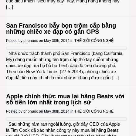
các điều khiển “siêu máy bay” này. Hãng hàng không này
[…]
San Francisco bẫy bọn trộm cắp bằng
những chiếc xe đạp có gắn GPS
Posted by
phphuoc
on May 30th, 2014 in
THẾ GIỚI CÔNG NGHỆ
Nhà chức trách thành phố San Francisco (bang California,
Mỹ) đang muốn những tên trộm cắp thò tay cuỗm những
chiếc xe đạp mà họ bỏ hớ hênh đâu đó trên đường phố.
Theo báo New York Times (27-5-2014), những chiếc xe
đạp đắt tiền này chính là mồi nhử vì chúng được gắn […]
Apple chính thức mua lại hãng Beats với
số tiền lớn nhất trong lịch sử
Posted by
phphuoc
on May 30th, 2014 in
THẾ GIỚI CÔNG NGHỆ
Sau những râm ran ngoài luồng, giờ đây CEO của Apple
là Tim Cook đã xác nhận công ty này mua lại hãng Beats