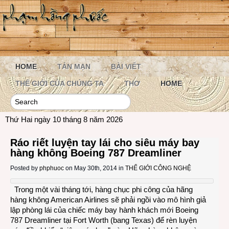
HOME
TẢN MẠN
BÀI VIẾT
THẾ GIỚI CỦA CHÚNG TA
THƠ
HOME
Thứ Hai ngày 10 tháng 8 năm 2026
Ráo riết luyện tay lái cho siêu máy bay
hàng không Boeing 787 Dreamliner
Posted by
phphuoc
on May 30th, 2014 in
THẾ GIỚI CÔNG NGHỆ
Trong một vài tháng tới, hàng chục phi công của hãng
hàng không American Airlines sẽ phải ngồi vào mô hình giả
lập phòng lái của chiếc máy bay hành khách mới Boeing
787 Dreamliner tại Fort Worth (bang Texas) để rèn luyện