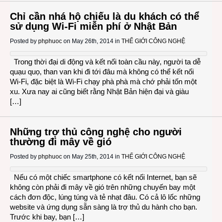
Chỉ cần nhá hộ chiếu là du khách có thể
sử dụng Wi-Fi miễn phí ở Nhật Bản
Posted by
phphuoc
on May 26th, 2014 in
THẾ GIỚI CÔNG NGHỆ
Trong thời đại di động và kết nối toàn cầu này, người ta dễ
quạu quọ, than van khi đi tới đâu mà không có thể kết nối
Wi-Fi, đặc biệt là Wi-Fi chạy phà phà mà chớ phải tốn một
xu. Xưa nay ai cũng biết rằng Nhật Bản hiện đại và giàu
[…]
Những trợ thủ công nghệ cho người
thường đi mây về gió
Posted by
phphuoc
on May 25th, 2014 in
THẾ GIỚI CÔNG NGHỆ
Nếu có một chiếc smartphone có kết nối Internet, bạn sẽ
không còn phải đi mây về gió trên những chuyến bay một
cách đơn độc, lúng túng và tẻ nhạt đâu. Có cả lô lốc những
website và ứng dụng sẵn sàng là trợ thủ du hành cho bạn.
Trước khi bay, bạn […]