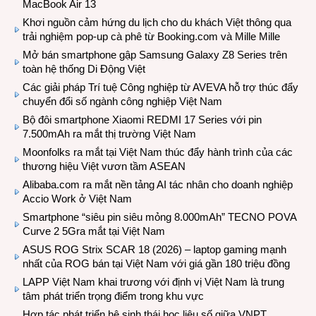
MacBook Air 13
Khơi nguồn cảm hứng du lịch cho du khách Việt thông qua
trải nghiệm pop-up cà phê từ Booking.com và Mille Mille
Mở bán smartphone gập Samsung Galaxy Z8 Series trên
toàn hệ thống Di Động Việt
Các giải pháp Trí tuệ Công nghiệp từ AVEVA hỗ trợ thúc đẩy
chuyển đổi số ngành công nghiệp Việt Nam
Bộ đôi smartphone Xiaomi REDMI 17 Series với pin
7.500mAh ra mắt thị trường Việt Nam
Moonfolks ra mắt tại Việt Nam thúc đẩy hành trình của các
thương hiệu Việt vươn tầm ASEAN
Alibaba.com ra mắt nền tảng AI tác nhân cho doanh nghiệp
Accio Work ở Việt Nam
Smartphone “siêu pin siêu mỏng 8.000mAh” TECNO POVA
Curve 2 5Gra mắt tại Việt Nam
ASUS ROG Strix SCAR 18 (2026) – laptop gaming mạnh
nhất của ROG bán tại Việt Nam với giá gần 180 triệu đồng
LAPP Việt Nam khai trương với định vị Việt Nam là trung
tâm phát triển trọng điểm trong khu vực
Hợp tác phát triển hệ sinh thái học liệu số giữa VNPT