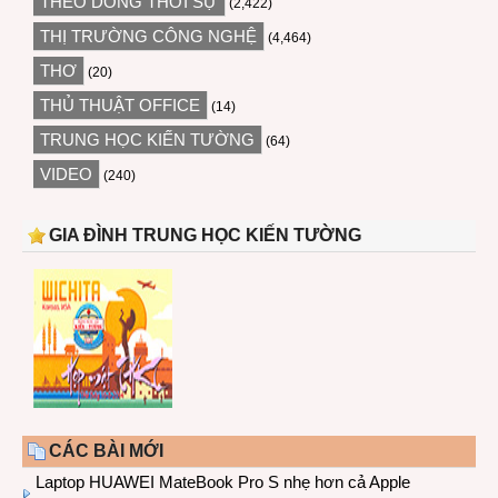
THEO DÒNG THỜI SỰ
(2,422)
THỊ TRƯỜNG CÔNG NGHỆ
(4,464)
THƠ
(20)
THỦ THUẬT OFFICE
(14)
TRUNG HỌC KIẾN TƯỜNG
(64)
VIDEO
(240)
GIA ĐÌNH TRUNG HỌC KIẾN TƯỜNG
CÁC BÀI MỚI
Laptop HUAWEI MateBook Pro S nhẹ hơn cả Apple