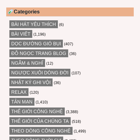
Categories
BÀI HÁT YÊU THÍCH
(6)
BÀI VIẾT
(1,196)
DỌC ĐƯỜNG GIÓ BỤI
(407)
ĐỖ NGỌC TRANG BLOG
(36)
NGẪM & NGHĨ
(12)
NGƯỢC XUÔI DÒNG ĐỜI
(107)
NHẬT KÝ GHI VỘI
(36)
RELAX
(120)
TẢN MẠN
(1,410)
THẾ GIỚI CÔNG NGHỆ
(3,388)
THẾ GIỚI CỦA CHÚNG TA
(518)
THEO DÒNG CÔNG NGHỆ
(1,499)