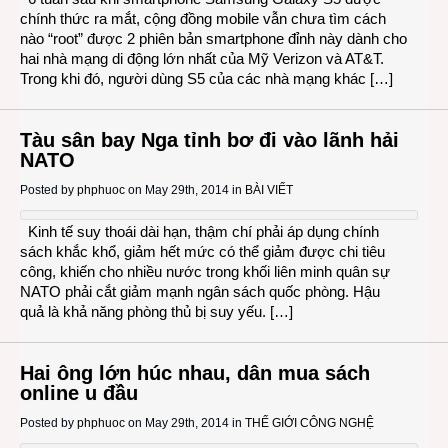
chính thức ra mắt, cộng đồng mobile vẫn chưa tìm cách
nào “root” được 2 phiên bản smartphone đỉnh này dành cho
hai nhà mạng di động lớn nhất của Mỹ Verizon và AT&T.
Trong khi đó, người dùng S5 của các nhà mạng khác […]
Tàu sân bay Nga tỉnh bơ đi vào lãnh hải
NATO
Posted by
phphuoc
on May 29th, 2014 in
BÀI VIẾT
Kinh tế suy thoái dài hạn, thậm chí phải áp dụng chính
sách khắc khổ, giảm hết mức có thể giảm được chi tiêu
công, khiến cho nhiều nước trong khối liên minh quân sự
NATO phải cắt giảm mạnh ngân sách quốc phòng. Hậu
quả là khả năng phòng thủ bị suy yếu. […]
Hai ông lớn húc nhau, dân mua sách
online u đầu
Posted by
phphuoc
on May 29th, 2014 in
THẾ GIỚI CÔNG NGHỆ