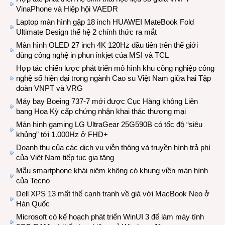
VinaPhone và Hiệp hội VAEDR
Laptop màn hình gập 18 inch HUAWEI MateBook Fold
Ultimate Design thế hệ 2 chính thức ra mắt
Màn hình OLED 27 inch 4K 120Hz đầu tiên trên thế giới
dùng công nghệ in phun inkjet của MSI và TCL
Hợp tác chiến lược phát triển mô hình khu công nghiệp công
nghệ số hiện đại trong ngành Cao su Việt Nam giữa hai Tập
đoàn VNPT và VRG
Máy bay Boeing 737-7 mới được Cục Hàng không Liên
bang Hoa Kỳ cấp chứng nhận khai thác thương mại
Màn hình gaming LG UltraGear 25G590B có tốc độ “siêu
khủng” tới 1.000Hz ở FHD+
Doanh thu của các dịch vụ viễn thông và truyền hình trả phí
của Việt Nam tiếp tục gia tăng
Mẫu smartphone khái niệm không có khung viền màn hình
của Tecno
Dell XPS 13 mất thế cạnh tranh về giá với MacBook Neo ở
Hàn Quốc
Microsoft có kế hoạch phát triển WinUI 3 để làm máy tính